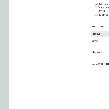
Вы не а
У вас н
функци
Возможн
Для просмо
Вход
Имя:
Пароль:
Запомнит