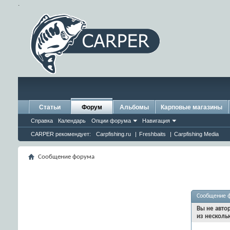
.
Статьи
Форум
Альбомы
Карповые магазины
Справка
Календарь
Опции форума
Навигация
CARPER рекомендует:
Carpfishing.ru
|
Freshbaits
|
Carpfishing Media
Сообщение форума
Сообщение 
Вы не авто
из несколь