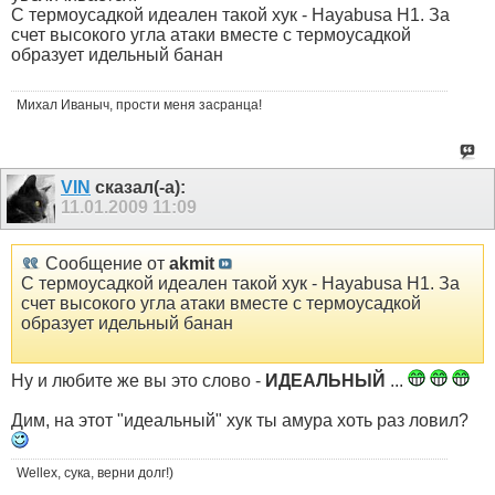
C термоусадкой идеален такой хук - Hayabusa H1. За
счет высокого угла атаки вместе с термоусадкой
образует идельный банан
Михал Иваныч, прости меня засранца!
VIN
сказал(-а):
11.01.2009
11:09
Сообщение от
akmit
C термоусадкой идеален такой хук - Hayabusa H1. За
счет высокого угла атаки вместе с термоусадкой
образует идельный банан
Ну и любите же вы это слово -
ИДЕАЛЬНЫЙ
...
Дим, на этот "идеальный" хук ты амура хоть раз ловил?
Wellex, сука, верни долг!)