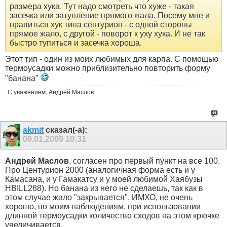
размера хука. Тут надо смотреть что хуже - такая
засечка или затупление прямого жала. Посему мне и
нравиться хук типа сентурион - с одной стороны
прямое жало, с другой - поворот к уху хука. И не так
быстро тупиться и засечка хороша.
Этот тип - один из моих любимых для карпа. С помощью
термоусадки можно приблизительно повторить форму
"банана"
С уважением, Андрей Маслов.
akmit
сказал(-а):
09.01.2009
10:31
Андрей Маслов
, согласен про первый пункт на все 100.
Про Центурион 2000 (аналогичная форма есть и у
Камасана, и у Гамакатсу и у моей любимой Хаябузы
HBILL288). Но банана из него не сделаешь, так как в
этом случае жало "закрывается". ИМХО, не очень
хорошо, по моим наблюдениям, при использовании
длинной термоусадки количество сходов на этом крючке
увеличивается.