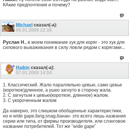
КАкие предпочтения и почему?
Michael
сказал(-а):
06.01.2009
22:16
Руслан Н.
, в моем понимание хук для коряг - это хук для
силового вываживания в силу ловли рядом с корягами...
Haikin
сказал(-а):
07.01.2009
14:04
1. Классический. Жало параллельно цевью, само цевье
(короткое)длинное, а ушко загнуто в сторону жала.
2. С загнутым к цевью(короткое, длинное) жалом.
3. С укороченным жалом
Да наверно, это слишком обобщенные характеристики,
но и wide gape,fang,snag,банан- это всего лишь названия
серии или типа, от фирмы производителя, или слэнговое
название потребителей. Тот же "wide gape"