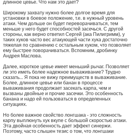
длинное цевье. Что нам это дает?
Широкому захвату нужно более долгое время для
установки в боевое положение, т.е. в нужный уровень
атаки. Чем дольше он будет переворачиваться, тем
меньше у него будет способностей засечься. С другой
стороны, как верно ответил Сергей (ака Пилигримм), у
таких хуков часто вес атакующей части хука достаточно
тяжелая по сравнению с остальным хуком, что позволяет
ему быстрее поворачиваться. Вспомним, дробинку
Андрея Маслова.
Далее, короткое цевье имеет меньший рычаг. Позволяет
ли это иметь более надежное вываживание? Трудно
сказать... Я пока не вижу преимуществ в вываживание.
Более, длинное цевье или банан в процессе
вываживания продолжает засекать карпа, чем и
вызваны двойные и прочие засечки. Это особенность
банана и надо ей пользоваться в определенных
ситуациях.
Но более важное свойство лонгшака - это сложность
карпу выплюнуть хук вкупе с большой скоростью атаки.
Эта двойная особенность дает эффект синержи.
Поэтому, часто слышен тезис о том, что лонгшаки