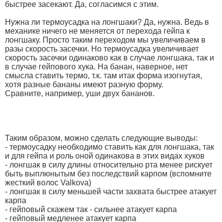
быстрее засекают. Да, согласимся с этим.
Нужна ли термоусадка на лонгшаки? Да, нужна. Ведь в
механике ничего не меняется от перехода гейпа к
лонгшаку. Просто таким переходом мы увеличиваем в
разы скорость засечки. Но термоусадка увеличивает
скорость засечки одинаково как в случае лонгшака, так и
в случае гейпового хука. На банан, наверное, нет
смысла ставить термо, т.к. там итак форма изогнутая,
хотя разные бананы имеют разную форму.
Сравните, например, уши двух бананов.
Таким образом, можно сделать следующие выводы:
- термоусадку необходимо ставить как для лонгшака, так
и для гейпа и роль оной одинакова в этих видах хуков
- лонгшак в силу длины относительно рта менее рискует
быть выплюнытым без последствий карпом (вспомните
жесткий волос Valkova)
- лонгшак в силу меньшей части захвата быстрее атакует
карпа
- гейповый скажем так - сильнее атакует карпа
- гейповый медленее атакует карпа