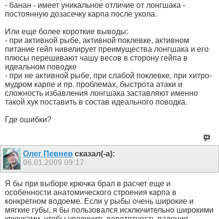
- банан - имеет уникальное отличие от лонгшака -
постоянную дозасечку карпа после укола.
Или еще более короткие выводы:
- при активной рыбе, активной поклевке, активном
питание гейп нивелирует преимущества лонгшака и его
плюсы перешивают чашу весов в сторону гейпа в
идеальном поводке
- при не активной рыбе, при слабой поклевке, при хитро-
мудром карпе и пр. проблемах, быстрота атаки и
сложность избавления лонгшака заставляют именно
такой хук поставить в состав идеального поводка.
Где ошибки?
Олег Певнев
сказал(-а):
06.01.2009
09:17
Я бы при выборе крючка брал в расчет еще и
особенности анатомического строения карпа в
конкретном водоеме. Если у рыбы очень широкие и
мягкие губы, я бы пользовался исключительно широкими
крючками, чтобы увеличить веротятность падения