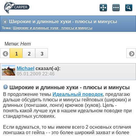
Широкие и длинные хуки - плюсы и минусы
Тема:
Широкие и длинные хуки - плюсы и минусы
Метки:
Нет
1
2
3
Michael
сказал(-а):
05.01.2009
22:46
Широкие и длинные хуки - плюсы и минусы
В продолжение темы
Идеальный поводок
, предлагаю
дальше обсудить плюсы и минусы гейповых (широких) и
длинных (лонгшаки, лонги) крючков (хуков). Цель -
понять какой лучше хук в нашем идеальном поводке при
стандартных условиях.
Если вдуматься, то мы имеем всего 2 основных отличия
лонгшака от гейпа - - это более широкий захват и более