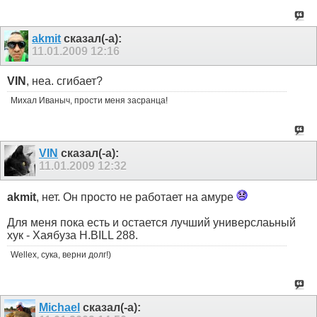
akmit
сказал(-а):
11.01.2009
12:16
VIN
, неа. сгибает?
Михал Иваныч, прости меня засранца!
VIN
сказал(-а):
11.01.2009
12:32
akmit
, нет. Он просто не работает на амуре
Для меня пока есть и остается лучший универслаьный
хук - Хаябуза H.BILL 288.
Wellex, сука, верни долг!)
Michael
сказал(-а):