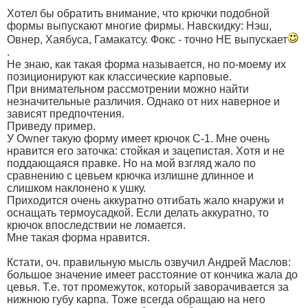
Хотел бы обратить внимание, что крючки подобной
формы выпускают многие фирмы. Навскидку: Нэш,
Овнер, Хаябуса, Гамакатсу. Фокс - точно НЕ выпускает
.
Не знаю, как такая форма называется, но по-моему их
позиционируют как классические карповые.
При внимательном рассмотрении можно найти
незначительные различия. Однако от них наверное и
зависят предпочтения.
Приведу пример.
У Оwner такую форму имеет крючок С-1. Мне очень
нравится его заточка: стойкая и зацепистая. Хотя и не
поддающаяся правке. Но на мой взгляд жало по
сравнению с цевьем крючка излишне длинное и
слишком наклонено к ушку.
Приходится очень аккуратно отгибать жало кнаружи и
оснащать термоусадкой. Если делать аккуратно, то
крючок впоследствии не ломается.
Мне такая форма нравится.
Кстати, оч. правильную мысль озвучил Андрей Маслов:
большое значение имеет расстояние от кончика жала до
цевья. Т.е. тот промежуток, который заворачивается за
нижнюю губу карпа. Тоже всегда обращаю на него