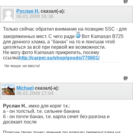
Руслан Н.
сказал(-а):
06.01.2009
16:36
Только сейчас обратил внимание на позицию SSC - для
закоряженных мест. С чего ради
Вот Kamasan B725
для донного хлама, а "банан" на то и лонгшак чтоб
цепляться за всё при первой же возможности.
Не могу фото Kamasan прикрепить, посему
ссылка
http://carper.su/shop/goods/770601/
Ни чешуи. ни хвоста!
Michael
сказал(-а):
06.01.2009
17:04
Руслан Н.
, имхо для коряг т.к.:
а - он толстый, т.е. сильнее банана
б - он почти банан, т.е. карпа сечет без разгона и
досекает после
Поясни твою точку зрения по поводу термоусадки на