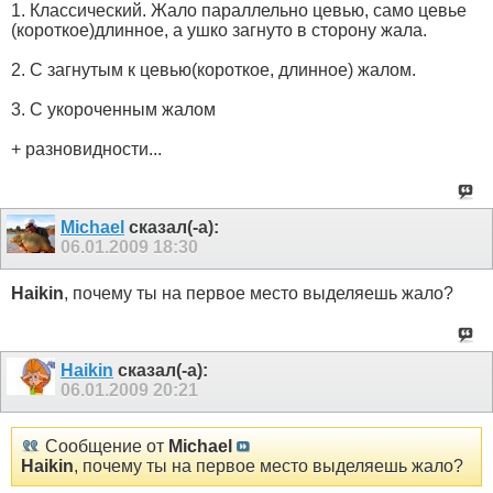
1. Классический. Жало параллельно цевью, само цевье
(короткое)длинное, а ушко загнуто в сторону жала.
2. С загнутым к цевью(короткое, длинное) жалом.
3. С укороченным жалом
+ разновидности...
Michael
сказал(-а):
06.01.2009
18:30
Haikin
, почему ты на первое место выделяешь жало?
Haikin
сказал(-а):
06.01.2009
20:21
Сообщение от
Michael
Haikin
, почему ты на первое место выделяешь жало?