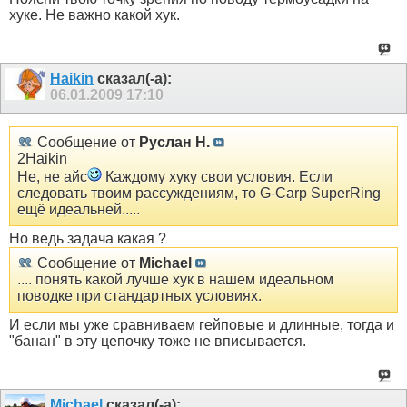
хуке. Не важно какой хук.
Haikin
сказал(-а):
06.01.2009
17:10
Сообщение от
Руслан Н.
2Haikin
Не, не айс
Каждому хуку свои условия. Если
следовать твоим рассуждениям, то G-Carp SuperRing
ещё идеальней.....
Но ведь задача какая ?
Сообщение от
Michael
.... понять какой лучше хук в нашем идеальном
поводке при стандартных условиях.
И если мы уже сравниваем гейповые и длинные, тогда и
"банан" в эту цепочку тоже не вписывается.
Michael
сказал(-а):