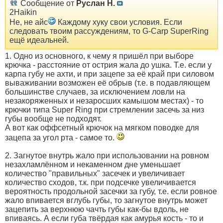
Сообщение от
Руслан Н.
2Haikin
Не, не айс
Каждому хуку свои условия. Если
следовать твоим рассуждениям, то G-Carp SuperRing
ещё идеальней.
1. Одно из основного, к чему я пришёл при выборе
крючка - расстояние от острия жала до ушка. Т.е. если у
карпа губу не ахти, и при зацепе за её край при силовом
вываживании возможен её обрыв (т.е. в подавляющем
большинстве случаев, за исключением ловли на
незакоряженных и незаросших камышом местах) - то
крючки типа Super Ring при стремлении засечь за низ
губы вообще не подходят.
А вот как оффсетный крючок на мягком поводке для
зацепа за угол рта - самое то.
2. Загнутое внутрь жало при использовании на ровном
незахламлённом и некаменном дне уменьшает
количество "правильных" засечек и увеличивает
количество сходов, т.к. при подсечке увеличивается
вероятность продольной засечки за губу, т.е. если ровное
жало впивается вглубь губы, то загнутое внутрь может
зацепить за верхнюю чачть губы как-бы вдоль, не
впиваясь. А если губа твёрдая как амурья кость - то и