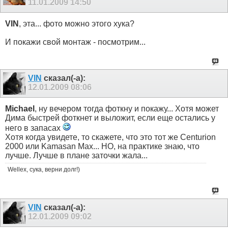
11.01.2009
14:50
VIN
, эта... фото можно этого хука?
И покажи свой монтаж - посмотрим...
VIN
сказал(-а):
12.01.2009
08:06
Michael
, ну вечером тогда фоткну и покажу... Хотя может
Дима быстрей фоткнет и выложит, если еще остались у
него в запасах
Хотя когда увидете, то скажете, что это тот же Centurion
2000 или Kamasan Max... НО, на практике знаю, что
лучше. Лучше в плане заточки жала...
Wellex, сука, верни долг!)
VIN
сказал(-а):
12.01.2009
09:02