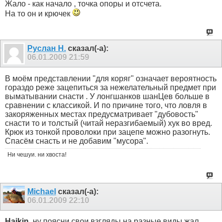
Жало - как начало , точка опоры и отсчета.
На то он и крючек
Руслан Н.
сказал(-а):
06.01.2009
21:59
В моём представлении "для коряг" означает вероятность
гораздо реже зацепиться за нежелательный предмет при
выматывании снасти . У лонгшанков шанЦев больше в
сравнении с классикой. И по причине того, что ловля в
закоряженных местах предусматривает "дубовость"
снасти то и толстый (читай неразгибаемый) хук во вред.
Крюк из тонкой проволоки при зацепе можно разогнуть.
Спасём снасть и не добавим "мусора".
Ни чешуи. ни хвоста!
Michael
сказал(-а):
06.01.2009
22:10
Haikin
, ну поясни свои взгляды на разные виды жал...