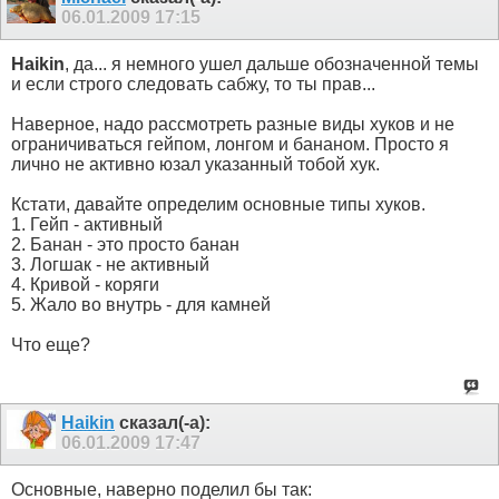
06.01.2009
17:15
Haikin
, да... я немного ушел дальше обозначенной темы
и если строго следовать сабжу, то ты прав...
Наверное, надо рассмотреть разные виды хуков и не
ограничиваться гейпом, лонгом и бананом. Просто я
лично не активно юзал указанный тобой хук.
Кстати, давайте определим основные типы хуков.
1. Гейп - активный
2. Банан - это просто банан
3. Логшак - не активный
4. Кривой - коряги
5. Жало во внутрь - для камней
Что еще?
Haikin
сказал(-а):
06.01.2009
17:47
Основные, наверно поделил бы так: