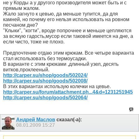
не у Корды а у другого производителя может быть и с
прямым жалом.
Жало загнуто к цевью, да меньше тупится, да для
камней, но почему его нельзя использовать на ровном
песчаном дне?
"Клыки", "когти", вроде попрочнее и меньше цепляются
за всякую гадость,мусор если таковой имеется на дне, а
если чисто, тоже не плохо.
Предпочтение отдаю этим крюкам. Все четыре варианта
стал использовать без термоусадки.
В варианте с этим крюками ,длинный узел, десять
витков,проклееный.
http://carper.su/shop/goods/502024/
http://carper.su/shop/goods/502008/
В этих вариантах использую колечки на цевье.
http://carper.su/forum/attachment.ph...4&d=1231251945
http://carper.su/shop/goods/502064/
Андрей Маслов
сказал(-а):
08.01.2009
15:27