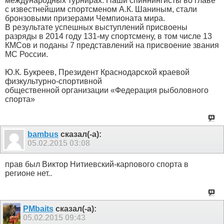
международных турнирах. Наши спиннингисты во главе
с известнейшим спортсменом А.К. Шаниным, стали
бронзовыми призерами Чемпионата мира.
В результате успешных выступлений присвоены
разряды в 2014 году 131-му спортсмену, в том числе 13
КМСов и поданы 7 представлений на присвоение звания
МС России.
Ю.К. Букреев, Президент Краснодарской краевой
физкультурно-спортивной
общественной организации «Федерация рыболовного
спорта»
bambus
сказал(-а):
05.02.2015
03:08
прав был Виктор Нитиевский-карпового спорта в
регионе нет..
PMbaits
сказал(-а):
05.02.2015
09:43