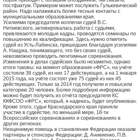
постфактум. Примером может послужить Гулькевический
район. Надо налаживать более тесные контакты с
муниципальными образованиями края.
Усилиями председателя коллегии судей В.С.
Нитиевского, активировалась работа с судьями,
привлекаются молодые кадры, проводятся семинары по
повышению их квалификации. Здесь нужно отметить
судей из Усть-Лабинска, пришедших благодаря усилиями
А. Нащука, понимающего, что без своих судей,
невозможно проводить легитимные соревнования.
Изменения в делах судейских было незаметно, однако
итоги таковы: на момент образования «ФРС», на учёте
состояли 38 судей, из них 17 действующих, а на 1 января
2015 года, на учёте состоят уже 75 судей из них 45
действующих. Только за 2014 год получили и повысили
категорию 20 человек. Более подробную информацию
можно будет получить из отчёта председателя КС
ККФСОО «ФРС», который, я надеюсь, будет опубликован.
Кроме этого, судьи Краснодарского края приняли
участие в судействе, по меньшей мере, 18-ти
Всероссийских соревнованиях и соревнованиях в
других регионах.
Неоценимую помощь в становлении Федерации оказали
партнеры и спонсоры Федерации: Д. Аникиенко, П.В.