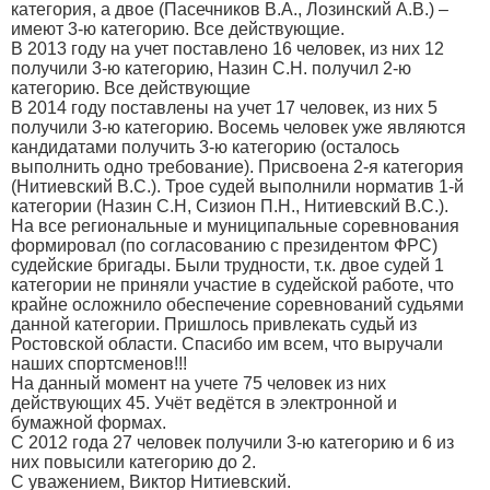
категория, а двое (Пасечников В.А., Лозинский А.В.) –
имеют 3-ю категорию. Все действующие.
В 2013 году на учет поставлено 16 человек, из них 12
получили 3-ю категорию, Назин С.Н. получил 2-ю
категорию. Все действующие
В 2014 году поставлены на учет 17 человек, из них 5
получили 3-ю категорию. Восемь человек уже являются
кандидатами получить 3-ю категорию (осталось
выполнить одно требование). Присвоена 2-я категория
(Нитиевский В.С.). Трое судей выполнили норматив 1-й
категории (Назин С.Н, Сизион П.Н., Нитиевский В.С.).
На все региональные и муниципальные соревнования
формировал (по согласованию с президентом ФРС)
судейские бригады. Были трудности, т.к. двое судей 1
категории не приняли участие в судейской работе, что
крайне осложнило обеспечение соревнований судьями
данной категории. Пришлось привлекать судьй из
Ростовской области. Спасибо им всем, что выручали
наших спортсменов!!!
На данный момент на учете 75 человек из них
действующих 45. Учёт ведётся в электронной и
бумажной формах.
С 2012 года 27 человек получили 3-ю категорию и 6 из
них повысили категорию до 2.
С уважением, Виктор Нитиевский.