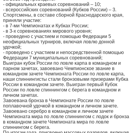
- официальных краевых соревнований – 10;
- всероссийских соревнований (Кубков России) – 3.
Спортсмены, в составе сборной Краснодарского края,
приняли участие:
- в 7-ми Чемпионатах и Кубках России;
- в 3-х соревнованиях мирового уровня;
- проведено с участием и помощью Федерации 5
неофициальных турниров, включая ловлю донной
удочкой;
- проведено с участием и непосредственной помощью
Федерации 7 муниципальных соревнований;
Выигран кубок России по ловле карпа в командном и
парном зачетах, завоевано Чемпионское звание в
командном зачете Чемпионата России по ловле карпа,
наши спиннингисты стали бронзовыми призерами Кубка
России в командном зачете. Выигран первый Кубок
России по ловле спиннингом с берега в командном и
личном зачетах.
Завоевана бронза в Чемпионате России по ловле
поплавочной удочкой в командном и личном зачете.
Завоевано серебро в командном и личном зачете
Чемпионата мира по ловле спиннингом с лодок и бронза
в командном зачете Чемпионата мира по ловле
спиннингом с берега.
По итогам года, присвоено массовых разрядов, включая