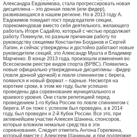
Александра Евдокимова, стала прогрессировать новая
дисциплина – это донная ловля (или фидер),
развивающаяся в нашем регионе. Но в 2013 году А.
Евдокимов покидает пост председателя секции,
порекомендовав вместо себя деятельного, желающего
работать Игоря Садайло, который с честью продолжает
работу. Покинули, по разным причинам работу по
руководству секциями Константин Богданов и Сергей
Лапин, и сейчас утверждены и достойно работают новые
руководители секций, это Александр Мушта и Владимир
Марченко. В конце 2013 года, произошли изменения во
Всесоюзном реестре видов спорта (ВРВС). Появились
новые официально утвержденные дисциплины - фидер
(ловля донной удочкой) и ловля спиннингом с берега,
появился и новый формат – парные. Несмотря на
короткие сроки, в этом же году, были успешно
проведены два соревнование муниципального и
краевого уровня. Они стали репетицией перед
проведением 1-го Кубка России по ловле спиннингом с
берега. И он тоже с успехом был проведен, а в 2014
году, был проведен и 2-й Кубок России. Все это, при
активнейшем участии Алексея Шанина, спонсоров,
которые вложили немалые средства в эти
соревнования. Следует отметить Антона Горелкина,
который вместе с Алексеем Шаниным, и при поддержке