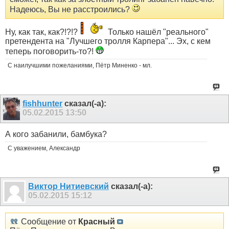
Надеюсь, Вы не расстроились?
Ну, как так, как?!?!?
Только нашёл "реального"
претендента на "Лучшего тролля Карпера"... Эх, с кем
теперь поговорить-то?!
С наилучшими пожеланиями, Пётр Миненко - мл.
fishhunter
сказал(-а):
05.02.2015
13:50
А кого забанили, бамбука?
С уважением, Александр
Виктор Нитиевский
сказал(-а):
05.02.2015
15:12
Сообщение от
Красный