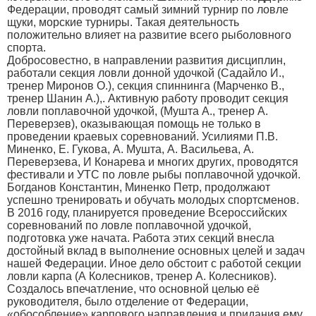
Федерации, проводят самый зимний турнир по ловле
щуки, морские турниры. Такая деятельность
положительно влияет на развитие всего рыболовного
спорта.
Добросовестно, в направлении развития дисциплин,
работали секция ловли донной удочкой (Садайло И.,
тренер Миронов О.), секция спиннинга (Марченко В.,
тренер Шанин А.),. Активную работу проводит секция
ловли поплавочной удочкой, (Мушта А., тренер А.
Переверзев), оказывающая помощь не только в
проведении краевых соревнований. Усилиями П.В.
Миненко, Е. Гукова, А. Мушта, А. Васильева, А.
Переверзева, И Конарева и многих других, проводятся
фестивали и УТС по ловле рыбы поплавочной удочкой.
Богданов Константин, Миненко Петр, продолжают
успешно тренировать и обучать молодых спортсменов.
В 2016 году, планируется проведение Всероссийских
соревнований по ловле поплавочной удочкой,
подготовка уже начата. Работа этих секций внесла
достойный вклад в выполнение основных целей и задач
нашей Федерации. Иное дело обстоит с работой секции
ловли карпа (А Колесников, тренер А. Колесников).
Создалось впечатление, что основной целью её
руководителя, было отделение от Федерации,
«обособление» карпового направления и придания ему