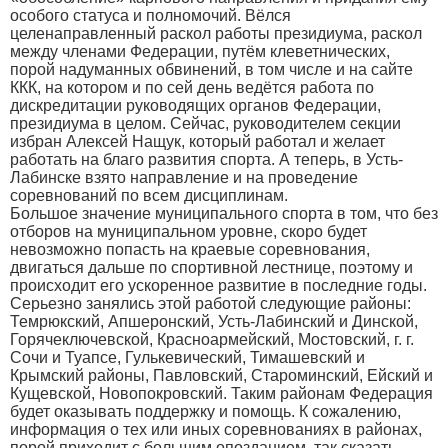
особого статуса и полномочий. Вёлся
целенаправленный раскол работы президиума, раскол
между членами Федерации, путём клеветнических,
порой надуманных обвинений, в том числе и на сайте
ККК, на котором и по сей день ведётся работа по
дискредитации руководящих органов Федерации,
президиума в целом. Сейчас, руководителем секции
избран Алексей Нащук, который работал и желает
работать на благо развития спорта. А теперь, в Усть-
Лабинске взято направление и на проведение
соревнований по всем дисциплинам.
Большое значение муниципального спорта в том, что без
отборов на муниципальном уровне, скоро будет
невозможно попасть на краевые соревнования,
двигаться дальше по спортивной лестнице, поэтому и
происходит его ускоренное развитие в последние годы.
Серьезно занялись этой работой следующие районы:
Темрюкский, Апшеронский, Усть-Лабинский и Динской,
Горячеключевской, Красноармейский, Мостовский, г. г.
Сочи и Туапсе, Гулькевический, Тимашевский и
Крымский районы, Павловский, Староминский, Ейский и
Кущевской, Новопокровский. Таким районам Федерация
будет оказывать поддержку и помощь. К сожалению,
информация о тех или иных соревнованиях в районах,
порой приходит с большим опозданием, так сказать,