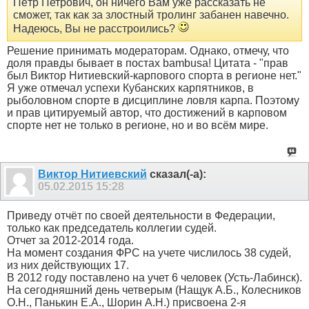
Пётр Петрович, он ничего Вам уже рассказать не
сможет, так как за злостный тролинг забанен навечно.
Надеюсь, Вы не расстроились?
Решение принимать модераторам. Однако, отмечу, что
доля правды бывает в постах bambusa! Цитата - "прав
был Виктор Нитиевский-карпового спорта в регионе нет."
Я уже отмечал успехи Кубанских карпятников, в
рыболовном спорте в дисциплине ловля карпа. Поэтому
и прав цитируемый автор, что достижений в карповом
спорте нет не только в регионе, но и во всём мире.
Виктор Нитиевский
сказал(-а):
05.02.2015
15:28
Приведу отчёт по своей деятельности в Федерации,
только как председатель коллегии судей.
Отчет за 2012-2014 года.
На момент создания ФРС на учете числилось 38 судей,
из них действующих 17.
В 2012 году поставлено на учет 6 человек (Усть-Лабинск).
На сегодняшний день четверым (Нащук А.Б., Колесников
О.Н., Панькин Е.А., Шорин А.Н.) присвоена 2-я