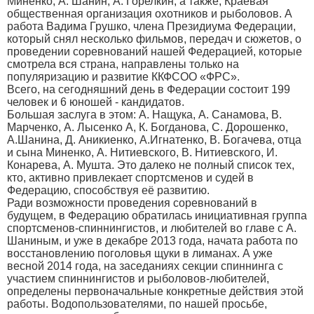
Миненко, А. Шанин, А. Горелкин, а также, Краевая
общественная организация охотников и рыболовов. А
работа Вадима Грушко, члена Президиума Федерации,
который снял несколько фильмов, передач и сюжетов, о
проведении соревнований нашей Федерацией, которые
смотрела вся страна, направлены только на
популяризацию и развитие ККФСОО «ФРС».
Всего, на сегодняшний день в Федерации состоит 199
человек и 6 юношей - кандидатов.
Большая заслуга в этом: А. Нащука, А. Санамова, В.
Марченко, А. Лысенко А, К. Богданова, С. Дорошенко,
А.Шанина, Д. Аникиенко, А.Игнатенко, В. Богачева, отца
и сына Миненко, А. Нитиевского, В. Нитиевского, И.
Конарева, А. Мушта. Это далеко не полный список тех,
кто, активно привлекает спортсменов и судей в
Федерацию, способствуя её развитию.
Ради возможности проведения соревнований в
будущем, в Федерацию обратилась инициативная группа
спортсменов-спиннингистов, и любителей во главе с А.
Шаниным, и уже в декабре 2013 года, начата работа по
восстановлению поголовья щуки в лиманах. А уже
весной 2014 года, на заседаниях секции спиннинга с
участием спиннингистов и рыболовов-любителей,
определены первоначальные конкретные действия этой
работы. Водопользователями, по нашей просьбе,