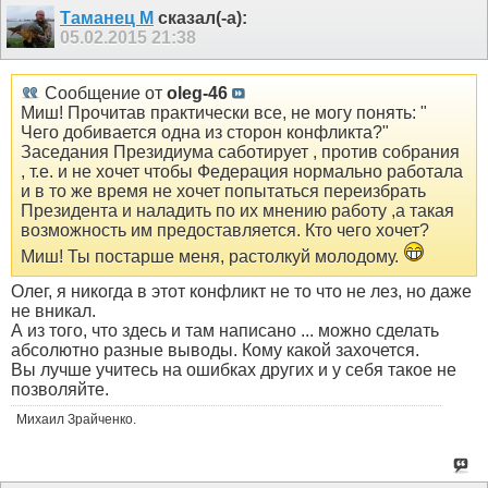
Таманец М
сказал(-а):
05.02.2015
21:38
Сообщение от
oleg-46
Миш! Прочитав практически все, не могу понять: "
Чего добивается одна из сторон конфликта?"
Заседания Президиума саботирует , против собрания
, т.е. и не хочет чтобы Федерация нормально работала
и в то же время не хочет попытаться переизбрать
Президента и наладить по их мнению работу ,а такая
возможность им предоставляется. Кто чего хочет?
Миш! Ты постарше меня, растолкуй молодому.
Олег, я никогда в этот конфликт не то что не лез, но даже
не вникал.
А из того, что здесь и там написано ... можно сделать
абсолютно разные выводы. Кому какой захочется.
Вы лучше учитесь на ошибках других и у себя такое не
позволяйте.
Михаил Зрайченко.