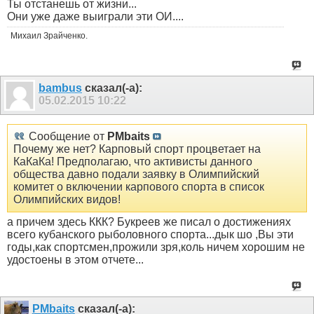
Ты отстанешь от жизни...
Они уже даже выиграли эти ОИ....
Михаил Зрайченко.
bambus
сказал(-а):
05.02.2015
10:22
Сообщение от
PMbaits
Почему же нет? Карповый спорт процветает на
КаКаКа! Предполагаю, что активисты данного
общества давно подали заявку в Олимпийский
комитет о включении карпового спорта в список
Олимпийских видов!
а причем здесь ККК? Букреев же писал о достижениях
всего кубанского рыболовного спорта...дык шо ,Вы эти
годы,как спортсмен,прожили зря,коль ничем хорошим не
удостоены в этом отчете...
PMbaits
сказал(-а):