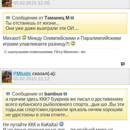
05.02.2015
12:00
Сообщение от
Таманец М
Ты отстанешь от жизни...
Они уже даже выиграли эти ОИ....
Михаил!
Между Олимпийскими и Паралимпийскими
играми улавливаете разницу?!
С наилучшими пожеланиями, Пётр Миненко - мл.
PMbaits
сказал(-а):
05.02.2015
12:12
Сообщение от
bambus
а причем здесь ККК? Букреев же писал о достижениях
всего кубанского рыболовного спорта...дык шо ,Вы эти
годы,как спортсмен,прожили зря,коль ничем хорошим
не удостоены в этом отчете...
Не путайте ККК и КаКаКа!
Я уж точно прожил их не зря..., по крайней мере не