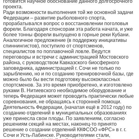
готовится научное обоснование данного долгосрочного
проекта.
Ради возможности выполнения той же основной задачи
Федерации – развитие рыболовного спорта,
прорабатывался вопрос о восстановлении поголовья
форели. Благодаря спонсорам эта работа начата, и уже
более тонны форели выпущено в горные реки Кубани.
Аналогичное предложение (в поддержку инициативы
спиннингистов), поступило от спортсменов,
специалистов по поплавочной ловле. Ведутся
переговоры и встречи с администрацией Мостовского
района, с руководством Кавказского биосферного
заповедника, администрацией г. Сочи не только по
зарыблению, но и по созданию тренировочной базы, где
можно было бы вести подготовку высококлассных
спортсменов. За это время приобретено, и изготовлено
руками В. Нитиевского необходимое оборудование и
теперь Федерация может проводить практически любые
соревнования, не обращаясь к сторонней помощи.
Деятельность Федерации, (начатая ещё в 2012 году) по
созданию отделений в муниципальных образованиях
уже принесла свои плоды. По заявлениям, согласно
решениям секций на местах, наконец-то принято
решение о создании отделений ККФСОО «ФРС» в г. г.
Сочи и Усть-Лабинске. Руководителями стали,