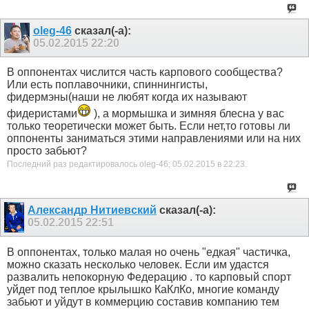
oleg-46
сказал(-а):
05.02.2015
22:20
В оппонентах числится часть карпового сообщества?
Или есть поплавочники, спиннингисты,
фидермэны(наши не любят когда их называют
фидеристами
), а мормышка и зимняя блесна у вас
только теоретически может быть. Если нет,то готовы ли
оппоненты заниматься этими направлениями или на них
просто забьют?
Последний раз редактировалось oleg-46; 05.02.2015 в
22:23
.
Александр Нитиевский
сказал(-а):
05.02.2015
22:51
В оппонентах, только малая но очень "едкая" частичка,
можно сказать несколько человек. Если им удастся
развалить непокорную Федерацию . то карповый спорт
уйдет под теплое крылышко КаКлКо, многие команду
забьют и уйдут в коммерцию составив компанию тем