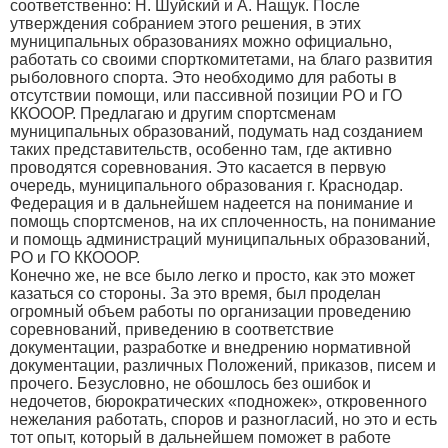
соответственно: Н. Шуйский и А. Нащук. После
утверждения собранием этого решения, в этих
муниципальных образованиях можно официально,
работать со своими спорткомитетами, на благо развития
рыболовного спорта. Это необходимо для работы в
отсутствии помощи, или пассивной позиции РО и ГО
ККОООР. Предлагаю и другим спортсменам
муниципальных образований, подумать над созданием
таких представительств, особенно там, где активно
проводятся соревнования. Это касается в первую
очередь, муниципального образования г. Краснодар.
Федерация и в дальнейшем надеется на понимание и
помощь спортсменов, на их сплоченность, на понимание
и помощь администраций муниципальных образований,
РО и ГО ККОООР.
Конечно же, не все было легко и просто, как это может
казаться со стороны. За это время, был проделан
огромный объем работы по организации проведению
соревнований, приведению в соответствие
документации, разработке и внедрению нормативной
документации, различных Положений, приказов, писем и
прочего. Безусловно, не обошлось без ошибок и
недочетов, бюрократических «подножек», откровенного
нежелания работать, споров и разногласий, но это и есть
тот опыт, который в дальнейшем поможет в работе