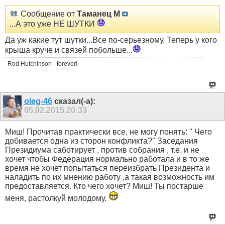
Сообщение от
Таманец М
...А это уже НЕ ШУТКИ
Да уж какие тут шутки...Все по-серьезному. Теперь у кого
крыша круче и связей побольше...
Rod Hutchinson - forever!
oleg-46
сказал(-а):
05.02.2015
20:33
Миш! Прочитав практически все, не могу понять: " Чего
добивается одна из сторон конфликта?" Заседания
Президиума саботирует , против собрания , т.е. и не
хочет чтобы Федерация нормально работала и в то же
время не хочет попытаться переизбрать Президента и
наладить по их мнению работу ,а такая возможность им
предоставляется. Кто чего хочет? Миш! Ты постарше
меня, растолкуй молодому.