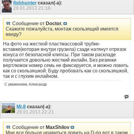
fishhunter
сказал(-а):
28.01.2013
21:18
Сообщение от
Doctor.
Скажите пожалуйста, монтаж скользящий имеется
ввиду?
На фото на жесткой пластмассовой трубке-
вставке(которая внутри грузила) сзади натянут отрезок
конуса от безопасной клипсы. При таком раскладе
получается довольно жесткий инлайн. Без резинки
вертлюжок номер семь не фиксируется, и можно ловить
как со скользяшкой. Буду пробовать как со скользяшкой,
так и с глухим инлайном.
С уважением, Александр
Mi-8
сказал(-а):
28.01.2013
22:21
Сообщение от
MaxShilov
Мне все больше нравиться ловить на D-rig вот в таком