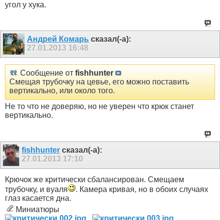
угол у хука.
Андрей Комарь
сказал(-а):
27.01.2013
16:48
Сообщение от
fishhunter
Смещая трубочку на цевье, его можно поставить
вертикально, или около того.
Не то что не доверяю, но не уверен что крюк станет
вертикально.
fishhunter
сказал(-а):
27.01.2013
17:10
Крючок же критически сбалансирован. Смещаем
трубочку, и вуаля
. Камера кривая, но в обоих случаях
глаз касается дна.
Миниатюры