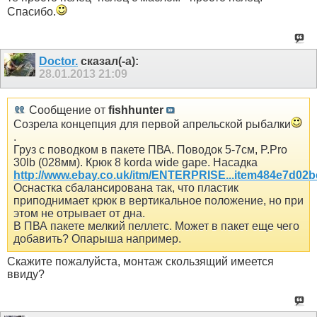
Спасибо.
Doctor.
сказал(-а):
28.01.2013
21:09
Сообщение от
fishhunter
Созрела концепция для первой апрельской рыбалки
.
Груз с поводком в пакете ПВА. Поводок 5-7см, P.Pro
30lb (028мм). Крюк 8 korda wide gape. Насадка
http://www.ebay.co.uk/itm/ENTERPRISE...item484e7d02b
Оснастка сбалансирована так, что пластик
приподнимает крюк в вертикальное положение, но при
этом не отрывает от дна.
В ПВА пакете мелкий пеллетс. Может в пакет еще чего
добавить? Опарыша например.
Скажите пожалуйста, монтаж скользящий имеется
ввиду?