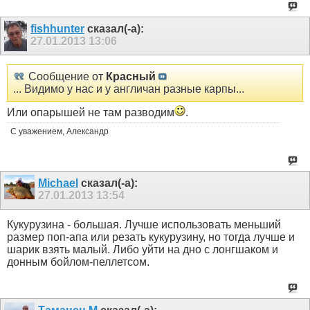
fishhunter
сказал(-а):
27.01.2013
13:06
Сообщение от
Красный
... Видимо у нас и у англичан разные карпы...
Или опарышей не там разводим
.
С уважением, Александр
Michael
сказал(-а):
27.01.2013
13:54
Кукурузина - большая. Лучше использовать меньший
размер поп-апа или резать кукурузину, но тогда лучше и
шарик взять малый. Либо уйти на дно с лонгшаком и
донным бойлом-пеллетсом.