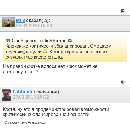
Mi-8
сказал(-а):
28.01.2013
16:24
Сообщение от
fishhunter
Крючок же критически сбалансирован. Смещаем
трубочку, и вуаля
. Камера кривая, но в обоих
случаях глаз касается дна.
На правой фотке волоса нет, крюк может не
развернуться...?
fishhunter
сказал(-а):
28.01.2013
16:32
Костя, ну это я продемонстрировал возможности
критически сбалансированной оснастки.
С уважением, Александр