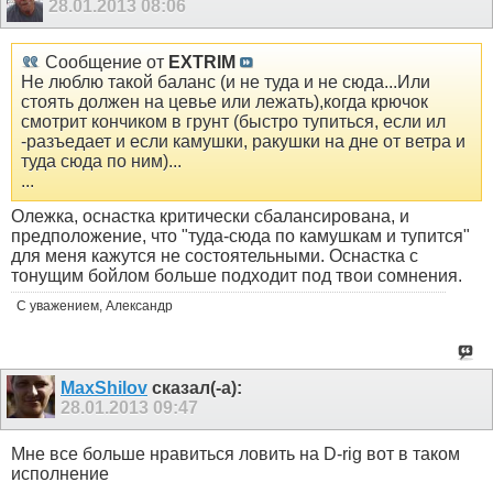
28.01.2013
08:06
Сообщение от
EXTRIM
Не люблю такой баланс (и не туда и не сюда...Или
стоять должен на цевье или лежать),когда крючок
смотрит кончиком в грунт (быстро тупиться, если ил
-разъедает и если камушки, ракушки на дне от ветра и
туда сюда по ним)...
...
Олежка, оснастка критически сбалансирована, и
предположение, что "туда-сюда по камушкам и тупится"
для меня кажутся не состоятельными. Оснастка с
тонущим бойлом больше подходит под твои сомнения.
С уважением, Александр
MaxShilov
сказал(-а):
28.01.2013
09:47
Мне все больше нравиться ловить на D-rig вот в таком
исполнение