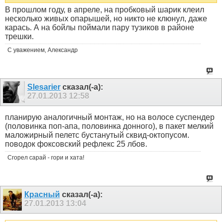
В прошлом году, в апреле, на пробковый шарик клеил
несколько живых опарышей, но никто не клюнул, даже
карась. А на бойлы поймали пару тузиков в районе
трешки.
С уважением, Александр
Slesarier
сказал(-а):
27.01.2013
12:58
планирую аналогичный монтаж, но на волосе суспендер
(половинка поп-апа, половинка донного), в пакет мелкий
маложирный пелетс бустанутый сквид-октопусом.
поводок фоксовский рефлекс 25 лбов.
Сгорел сарай - гори и хата!
Красный
сказал(-а):
27.01.2013
13:04