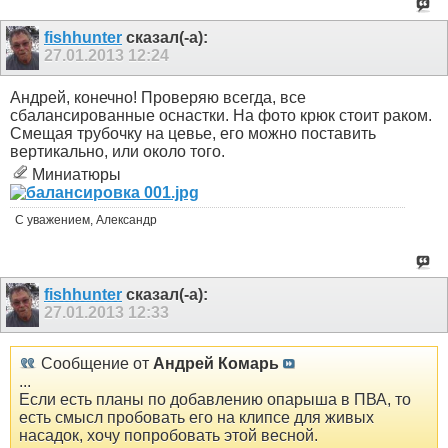
fishhunter
сказал(-а):
27.01.2013
12:24
Андрей, конечно! Проверяю всегда, все
сбалансированные оснастки. На фото крюк стоит раком.
Смещая трубочку на цевье, его можно поставить
вертикально, или около того.
Миниатюры
С уважением, Александр
fishhunter
сказал(-а):
27.01.2013
12:33
Сообщение от
Андрей Комарь
...
Если есть планы по добавлению опарыша в ПВА, то
есть смысл пробовать его на клипсе для живых
насадок, хочу попробовать этой весной.