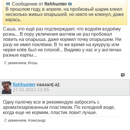
Сообщение от
fishhunter
В прошлом году, в апреле, на пробковый шарик клеил
несколько живых опарышей, но никто не клюнул, даже
карась.
Саша, это ещё раз подтверждает, что водоём водоёму
рознь... В пору увлечения матчем не раз пробовал
ловить на опарыша, даже кормил точку опарышем. Ни
разу не имел поклёвки. В то же время на кукурузу или
червя клёв был не плохой... Видимо у нас и у англичан
разные карпы...
С уважением, Игорь.
fishhunter
сказал(-а):
27.01.2013
13:05
Одну палочку все ж рекомендую забросить с
ароматизарованным пластиком. По холодной воде,
когда еще не кормим, пластик ловит лучше.
С уважением, Александр