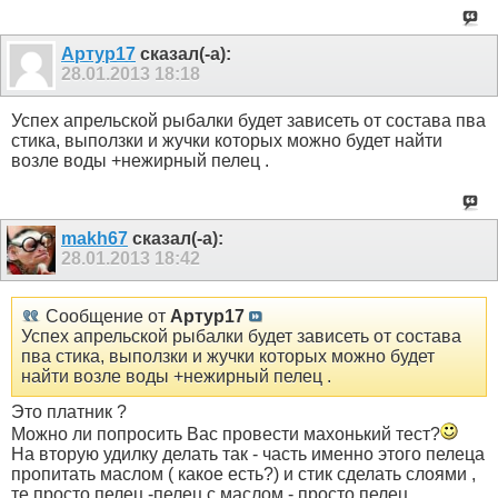
Артур17
сказал(-а):
28.01.2013
18:18
Успех апрельской рыбалки будет зависеть от состава пва
стика, выползки и жучки которых можно будет найти
возле воды +нежирный пелец .
makh67
сказал(-а):
28.01.2013
18:42
Сообщение от
Артур17
Успех апрельской рыбалки будет зависеть от состава
пва стика, выползки и жучки которых можно будет
найти возле воды +нежирный пелец .
Это платник ?
Можно ли попросить Вас провести махонький тест?
На вторую удилку делать так - часть именно этого пелеца
пропитать маслом ( какое есть?) и стик сделать слоями ,
те просто пелец -пелец с маслом - просто пелец.