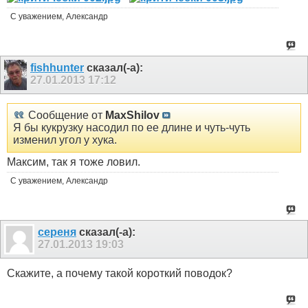
С уважением, Александр
fishhunter
сказал(-а):
27.01.2013
17:12
Сообщение от
MaxShilov
Я бы кукрузку насодил по ее длине и чуть-чуть
изменил угол у хука.
Максим, так я тоже ловил.
С уважением, Александр
сереня
сказал(-а):
27.01.2013
19:03
Скажите, а почему такой короткий поводок?