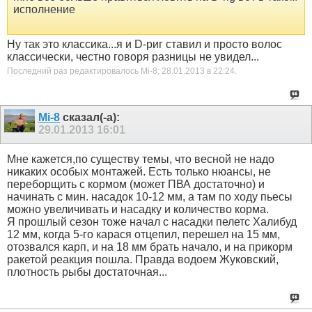
исполнение
Ну так это классика...я и D-риг ставил и просто волос
классически, честно говоря разницы не увидел...
Последний раз редактировалось Mi-8; 28.01.2013 в
22:24
.
Mi-8
сказал(-а):
29.01.2013
16:01
Мне кажется,по существу темы, что весной не надо
никаких особых монтажей. Есть только нюансы, не
переборщить с кормом (может ПВА достаточно) и
начинать с мин. насадок 10-12 мм, а там по ходу пьесы
можно увеличивать и насадку и количество корма.
Я прошлый сезон тоже начал с насадки пелетс Халибуд
12 мм, когда 5-го карася отцепил, перешел на 15 мм,
отозвался карп, и на 18 мм брать начало, и на прикорм
ракетой реакция пошла. Правда водоем Жуковский,
плотность рыбы достаточная...