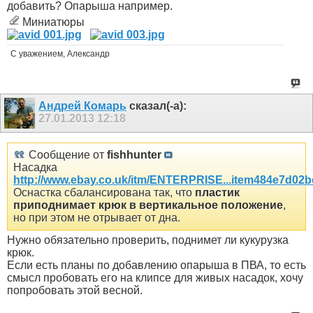
добавить? Опарыша например.
Миниатюры
С уважением, Александр
Андрей Комарь
сказал(-а):
27.01.2013
12:18
Сообщение от
fishhunter
Насадка
http://www.ebay.co.uk/itm/ENTERPRISE...item484e7d02b
Оснастка сбалансирована так, что
пластик
приподнимает крюк в вертикальное положение
,
но при этом не отрывает от дна.
Нужно обязательно проверить, поднимет ли кукурузка
крюк.
Если есть планы по добавлению опарыша в ПВА, то есть
смысл пробовать его на клипсе для живых насадок, хочу
попробовать этой весной.