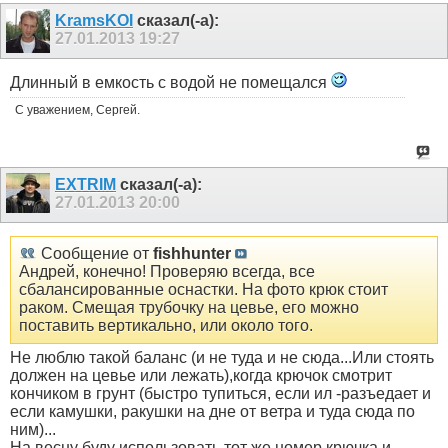
KramsKOI
сказал(-а):
27.01.2013
19:27
Длинный в емкость с водой не помещался
С уважением, Сергей.
EXTRIM
сказал(-а):
27.01.2013
20:00
Сообщение от
fishhunter
Андрей, конечно! Проверяю всегда, все
сбалансированные оснастки. На фото крюк стоит
раком. Смещая трубочку на цевье, его можно
поставить вертикально, или около того.
Не люблю такой баланс (и не туда и не сюда...Или стоять
должен на цевье или лежать),когда крючок смотрит
кончиком в грунт (быстро тупиться, если ил -разъедает и
если камушки, ракушки на дне от ветра и туда сюда по
ним)...
На весну буду использовать тот же номер крючка и