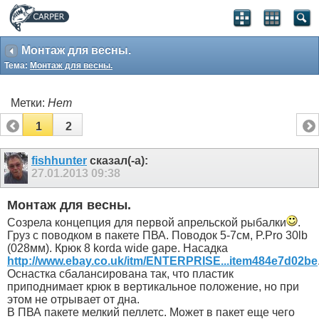
Монтаж для весны.
Тема:
Монтаж для весны.
Метки:
Нет
1
2
fishhunter
сказал(-а):
27.01.2013
09:38
Монтаж для весны.
Созрела концепция для первой апрельской рыбалки
.
Груз с поводком в пакете ПВА. Поводок 5-7см, P.Pro 30lb
(028мм). Крюк 8 korda wide gape. Насадка
http://www.ebay.co.uk/itm/ENTERPRISE...item484e7d02be
Оснастка сбалансирована так, что пластик
приподнимает крюк в вертикальное положение, но при
этом не отрывает от дна.
В ПВА пакете мелкий пеллетс. Может в пакет еще чего