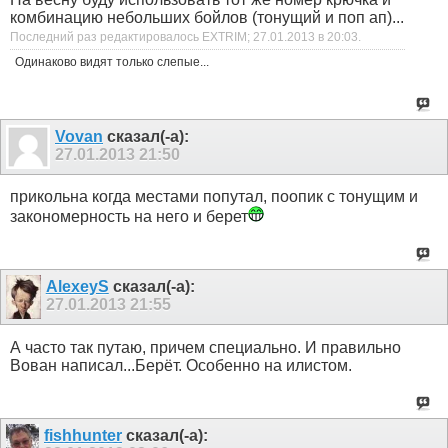
комбинацию небольших бойлов (тонущий и поп ап)...
Последний раз редактировалось EXTRIM; 27.01.2013 в
20:03
.
Одинаково видят только слепые...
Vovan
сказал(-а):
27.01.2013
21:50
прикольна когда местами попутал, поопик с тонущим и
закономерность на него и берет
AlexeyS
сказал(-а):
27.01.2013
21:55
А часто так путаю, причем специально. И правильно
Вован написал...Берёт. Особенно на илистом.
fishhunter
сказал(-а):