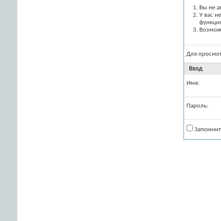
Вы не а
У вас н
функци
Возможн
Для просмо
Вход
Имя:
Пароль:
Запомнит