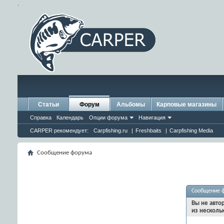
.
Статьи
Форум
Альбомы
Карповые магазины
Справка
Календарь
Опции форума
Навигация
CARPER рекомендует:
Carpfishing.ru
|
Freshbaits
|
Carpfishing Media
Сообщение форума
Сообщение 
Вы не авто
из несколь