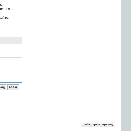
з.
титься к
айте.
Быстрый переход