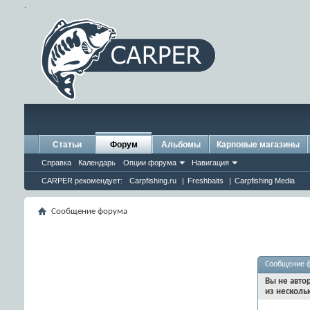
.
Статьи
Форум
Альбомы
Карповые магазины
Справка
Календарь
Опции форума
Навигация
CARPER рекомендует:
Carpfishing.ru
|
Freshbaits
|
Carpfishing Media
Сообщение форума
Сообщение 
Вы не авто
из несколь