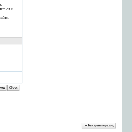
з.
титься к
айте.
Быстрый переход