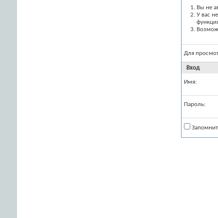
Вы не а
У вас н
функци
Возможн
Для просмо
Вход
Имя:
Пароль:
Запомнит