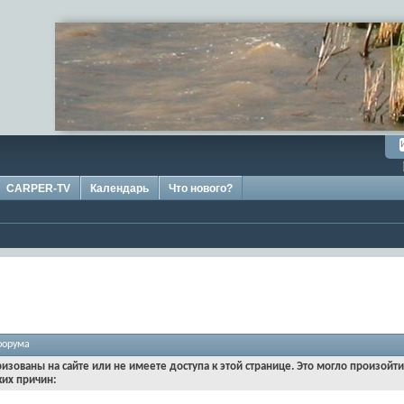
CARPER-TV
Календарь
Что нового?
форума
ризованы на сайте или не имеете доступа к этой странице. Это могло произойт
ких причин: