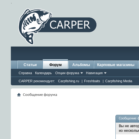
.
Статьи
Форум
Альбомы
Карповые магазины
Справка
Календарь
Опции форума
Навигация
CARPER рекомендует:
Carpfishing.ru
|
Freshbaits
|
Carpfishing Media
Сообщение форума
Сообщение 
Вы не авто
из несколь