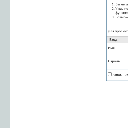
Вы не а
У вас н
функци
Возможн
Для просмо
Вход
Имя:
Пароль:
Запомнит