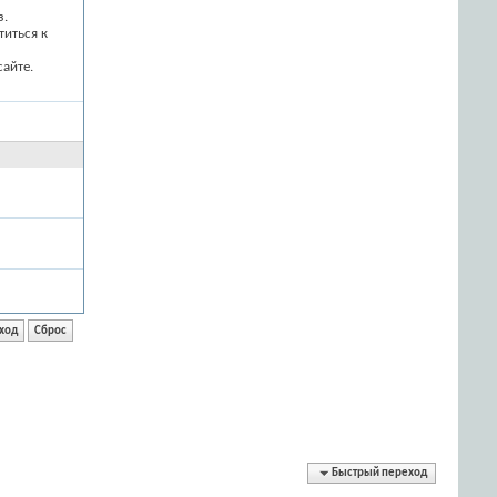
з.
титься к
айте.
Быстрый переход