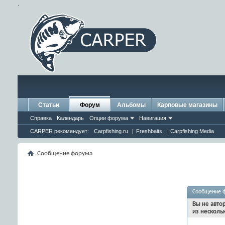
.
Статьи
Форум
Альбомы
Карповые магазины
Справка
Календарь
Опции форума
Навигация
CARPER рекомендует:
Carpfishing.ru
|
Freshbaits
|
Carpfishing Media
Сообщение форума
Сообщение 
Вы не авто
из несколь