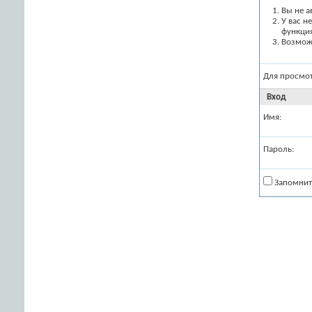
Вы не а
У вас н
функци
Возможн
Для просмо
Вход
Имя:
Пароль:
Запомнит