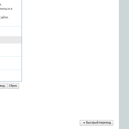
з.
титься к
айте.
Быстрый переход