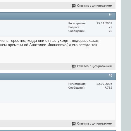
Ответить с цитированием
#5
Регистрация
25.11.2007
Возраст
72
Сообщений
93
ень горестно, когда они от нас уходят, недорассказав,
ем времени об Анатолии Ивановиче( я его всегда так
Ответить с цитированием
#6
Регистрация
22.09.2006
Сообщений
9,792
Ответить с цитированием