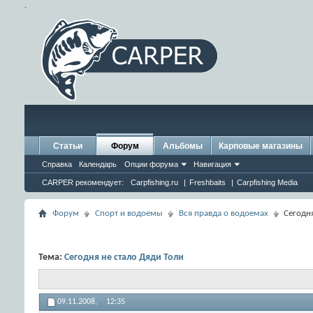
.
Статьи
Форум
Альбомы
Карповые магазины
Справка
Календарь
Опции форума
Навигация
CARPER рекомендует:
Carpfishing.ru
|
Freshbaits
|
Carpfishing Media
Форум
Спорт и водоемы
Вся правда о водоемах
Сегодня
Тема:
Сегодня не стало Дяди Толи
09.11.2008,
12:35