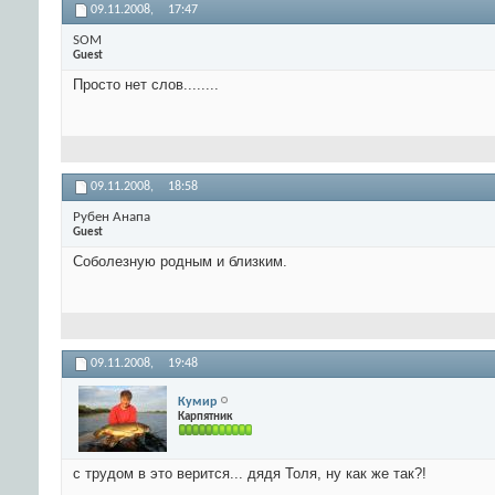
09.11.2008,
17:47
SOM
Guest
Просто нет слов........
09.11.2008,
18:58
Рубен Анапа
Guest
Соболезную родным и близким.
09.11.2008,
19:48
Кумир
Карпятник
с трудом в это верится... дядя Толя, ну как же так?!