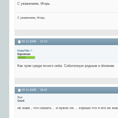
С уважением, Игорь.
С уважением, Игорь.
09.11.2008,
15:13
НовиЧёк
Карпятник
Как гром среди ясного неба. Соболезную родным и близким.
09.11.2008,
16:42
Хук
Guest
не знаю , что сказать .. и нужно ли ... хорошо что я его не зна