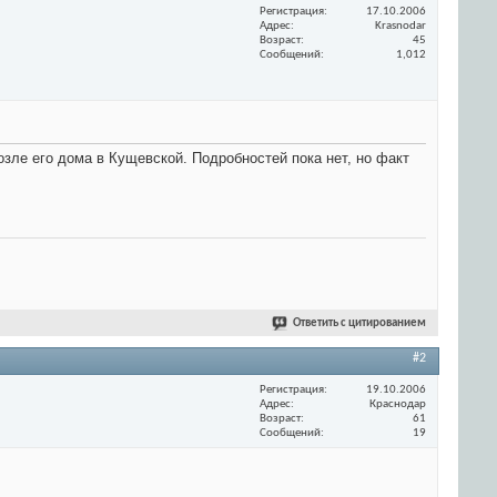
Регистрация
17.10.2006
Адрес
Krasnodar
Возраст
45
Сообщений
1,012
зле его дома в Кущевской. Подробностей пока нет, но факт
Ответить с цитированием
#2
Регистрация
19.10.2006
Адрес
Краснодар
Возраст
61
Сообщений
19