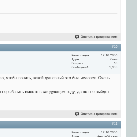
Ответить с цитированием
#10
Регистрация
17.10.2006
Адрес
г. Сочи
Возраст
63
Сообщений
1,333
ило, чтобы понять, какой душевный это был человек. Очень
ал порыбачить вместе в следующем году, да вот не выйдет
Ответить с цитированием
#11
Регистрация
17.10.2006
Адрес
Анапа-Москва