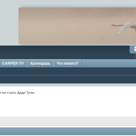
CARPER-TV
Календарь
Что нового?
 не стало Дяди Толи