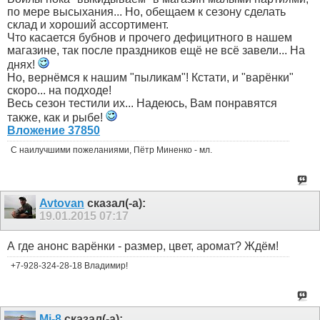
по мере высыхания... Но, обещаем к сезону сделать
склад и хороший ассортимент.
Что касается бубнов и прочего дефицитного в нашем
магазине, так после праздников ещё не всё завели... На
днях!
Но, вернёмся к нашим "пыликам"! Кстати, и "варёнки"
скоро... на подходе!
Весь сезон тестили их... Надеюсь, Вам понравятся
также, как и рыбе!
Вложение 37850
С наилучшими пожеланиями, Пётр Миненко - мл.
Avtovan
сказал(-а):
19.01.2015
07:17
А где анонс варёнки - размер, цвет, аромат? Ждём!
+7-928-324-28-18 Владимир!
Mi-8
сказал(-а):