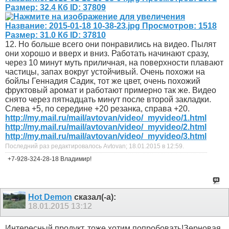
12. Но больше всего они понравились на видео. Пылят
они хорошо и вверх и вниз. Работать начинают сразу,
через 10 минут муть приличная, на поверхности плавают
частицы, запах вокруг устойчивый. Очень похожи на
бойлы Геннадия Садик, тот же цвет, очень похожий
фруктовый аромат и работают примерно так же. Видео
снято через пятнадцать минут после второй закладки.
Слева +5, по середине +20 резанка, справа +20.
http://my.mail.ru/mail/avtovan/video/_myvideo/1.html
http://my.mail.ru/mail/avtovan/video/_myvideo/2.html
http://my.mail.ru/mail/avtovan/video/_myvideo/3.html
Последний раз редактировалось Avtovan; 18.01.2015 в
12:59
.
+7-928-324-28-18 Владимир!
Hot Demon
сказал(-а):
18.01.2015
13:12
Интересный продукт, тоже хотим попробовать!Зерновая