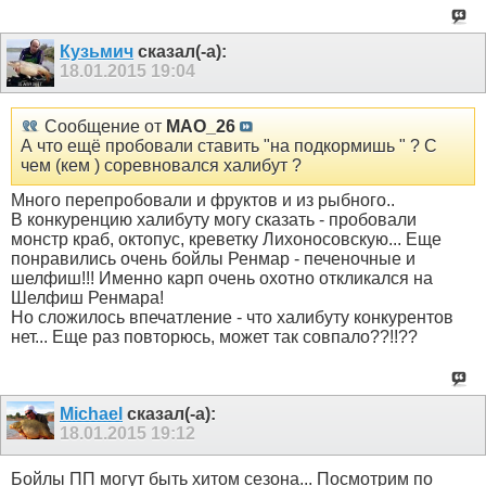
Кузьмич
сказал(-а):
18.01.2015
19:04
Сообщение от
MAO_26
А что ещё пробовали ставить "на подкормишь " ? С
чем (кем ) соревновался халибут ?
Много перепробовали и фруктов и из рыбного..
В конкуренцию халибуту могу сказать - пробовали
монстр краб, октопус, креветку Лихоносовскую... Еще
понравились очень бойлы Ренмар - печеночные и
шелфиш!!! Именно карп очень охотно откликался на
Шелфиш Ренмара!
Но сложилось впечатление - что халибуту конкурентов
нет... Еще раз повторюсь, может так совпало??!!??
Michael
сказал(-а):
18.01.2015
19:12
Бойлы ПП могут быть хитом сезона... Посмотрим по