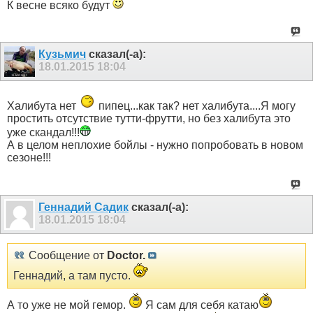
К весне всяко будут
Кузьмич
сказал(-а):
18.01.2015
18:04
Халибута нет
пипец...как так? нет халибута....Я могу
простить отсутствие тутти-фрутти, но без халибута это
уже скандал!!!
А в целом неплохие бойлы - нужно попробовать в новом
сезоне!!!
Геннадий Садик
сказал(-а):
18.01.2015
18:04
Сообщение от
Doctor.
Геннадий, а там пусто.
А то уже не мой гемор.
Я сам для себя катаю