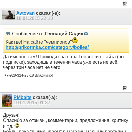
Avtovan
сказал(-а):
18.01.2015
22:10
Сообщение от
Геннадий Садик
Как где! На сайте "чемпионов"
http://prikormka.com/category/boiles/
Да именно там! Приходят на e-mail новости с сайта (по
подписке), заходишь в течении часа уже есть не всё,
через три часа нет не чего!
+7-928-324-28-18 Владимир!
PMbaits
сказал(-а):
19.01.2015
01:37
Друзья!
Спасибо за отзывы, комментарии, предложения, критику
и т.д.
Бойлы пока "выкидываем" в магазин малыми партиями,