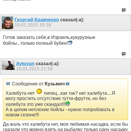
Георгий Кравченко
сказал(-а):
18.01.2015
19:38
Готов заказать себе,в Израиль,кукурузные
бойлы...только полный бубен!
Avtovan
сказал(-а):
18.01.2015
21:59
Сообщение от
Кузьмич
Халибута нет
пипец...как так? нет халибута....Я
могу простить отсутствие тутти-фрутти, но без
халибута это уже скандал!!!
А в целом неплохие бойлы - нужно попробовать в
новом сезоне!!!
Да жаль что халибута нет, моя любимая насадка, если бы
сказали что можно взять на рыбалку только одну насадку