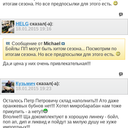
итогам сезона. Но все предпосылки для этого есть.
HELG
сказал(-а):
18.01.2015
19:16
Сообщение от
Michael
Бойлы ПП могут быть хитом сезона... Посмотрим по
итогам сезона. Но все предпосылки для этого есть.
Да,и цена у них очень привлекательная!!!
Кузьмич
сказал(-а):
18.01.2015
19:23
Осталось Петр Петровичу склад наполнить!!! Ато даже
оранжевых бубнов нет!!! Хотел микробарабан нам тоже
прикупить - а нету!!
Вполне!!! Ща докомплектуют в хорошую линеку - бойл,
поп ап, дип и ликвид и пойдут за милую душу не хуже
импортных!!!