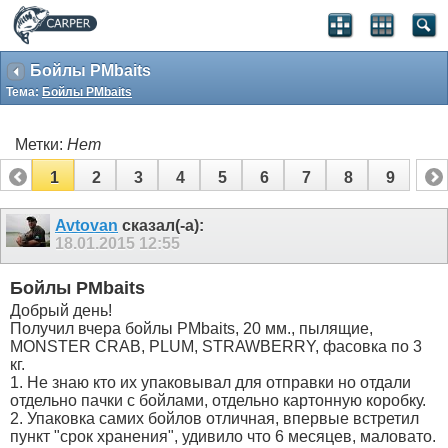
Бойлы PMbaits
Тема:
Бойлы PMbaits
Метки:
Нет
1
2
3
4
5
6
7
8
9
Avtovan
сказал(-а):
18.01.2015
12:55
Бойлы PMbaits
Добрый день!
Получил вчера бойлы PMbaits, 20 мм., пылящие,
MONSTER CRAB, PLUM, STRAWBERRY, фасовка по 3
кг.
1. Не знаю кто их упаковывал для отправки но отдали
отдельно пачки с бойлами, отдельно картонную коробку.
2. Упаковка самих бойлов отличная, впервые встретил
пункт "срок хранения", удивило что 6 месяцев, маловато.