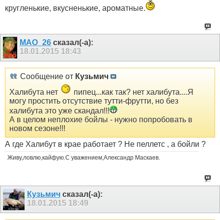
кругленькие, вкусненькие, ароматные.
MAO_26
сказал(-а):
18.01.2015
18:43
Сообщение от
Кузьмич
Халибута нет
пипец...как так? нет халибута....Я
могу простить отсутствие тутти-фрутти, но без
халибута это уже скандал!!!
А в целом неплохие бойлы - нужно попробовать в
новом сезоне!!!
А где Халибут в крае работает ? Не пеллетс , а бойли ?
Живу,ловлю,кайфую.С уважением,Александр Маскаев.
Кузьмич
сказал(-а):
18.01.2015
18:49