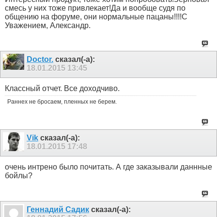
смесь у них тоже привлекает!Да и вообще судя по
общению на форуме, они нормальные пацаны!!!!С
Уважением, Александр.
Doctor.
сказал(-а):
18.01.2015
13:45
Классный отчет. Все доходчиво.
Раннех не бросаем, пленных не берем.
Vik
сказал(-а):
18.01.2015
17:48
очень интрено было почитать. А где заказывали даннные
бойлы?
Геннадий Садик
сказал(-а):