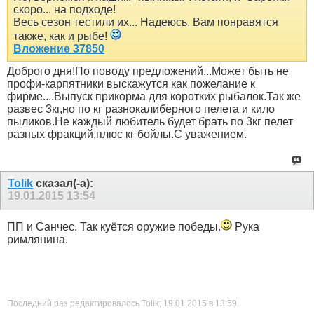
скоро... на подходе!
Весь сезон тестили их... Надеюсь, Вам понравятся
также, как и рыбе!
Вложение 37850
Доброго дня!По поводу предложений...Может быть не
профи-карпятники выскажутся как пожелание к
фирме....Выпуск прикорма для коротких рыбалок.Так же
развес 3кг,но по кг разнокалиберного пелета и кило
пыликов.Не каждый любитель будет брать по 3кг пелет
разных фракций,плюс кг бойлы.С уважением.
Tolik
сказал(-а):
19.01.2015
13:54
ПП и Санчес. Так куётся оружие победы.
Рука
римлянина.
Последний раз редактировалось Tolik; 19.01.2015 в
13:59
.