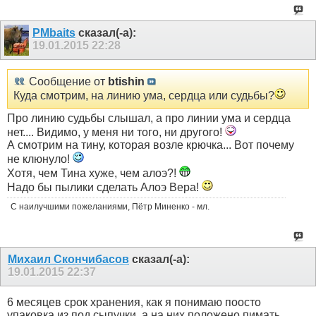
PMbaits
сказал(-а):
19.01.2015
22:28
Сообщение от
btishin
Куда смотрим, на линию ума, сердца или судьбы?
Про линию судьбы слышал, а про линии ума и сердца
нет.... Видимо, у меня ни того, ни другого!
А смотрим на тину, которая возле крючка... Вот почему
не клюнуло!
Хотя, чем Тина хуже, чем алоэ?!
Надо бы пылики сделать Алоэ Вера!
С наилучшими пожеланиями, Пётр Миненко - мл.
Михаил Скончибасов
сказал(-а):
19.01.2015
22:37
6 месяцев срок хранения, как я понимаю поосто
упаковка из под сыпучки, а на них положено пимать