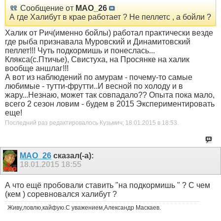
Сообщение от
MAO_26
А где Халибут в крае работает ? Не пеллетс , а бойли ?
Халик от Рич(именно бойлы) работал практически везде
где рыба признавала Муровский и Динамитовский
пеллет!!! Чуть подкормишь и понеслась...
Клякса(с.Птичье), Свистуха, на Просянке на халик
вообще аншлаг!!!
А вот из наблюдений по амурам - почему-то самые
любимые - тутти-фрутти..И весной по холоду и в
жару...Незнаю, может так совпадало?? Опыта пока мало,
всего 2 сезон ловим - будем в 2015 Экспериментировать
еще!
Последний раз редактировалось Кузьмич; 18.01.2015 в
18:53
.
MAO_26
сказал(-а):
18.01.2015
18:55
А что ещё пробовали ставить "на подкормишь " ? С чем
(кем ) соревновался халибут ?
Живу,ловлю,кайфую.С уважением,Александр Маскаев.