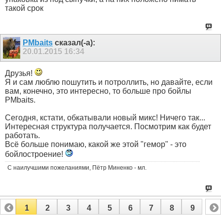
такой срок
PMbaits
сказал(-а):
20.01.2015
16:34
Друзья!
Я и сам люблю пошутить и потроллить, но давайте, если
вам, конечно, это интересно, то больше про бойлы
PMbaits.
Сегодня, кстати, обкатывали новый микс! Ничего так...
Интересная структура получается. Посмотрим как будет
работать.
Всё больше понимаю, какой же этой "гемор" - это
бойлостроение!
С наилучшими пожеланиями, Пётр Миненко - мл.
1
2
3
4
5
6
7
8
9