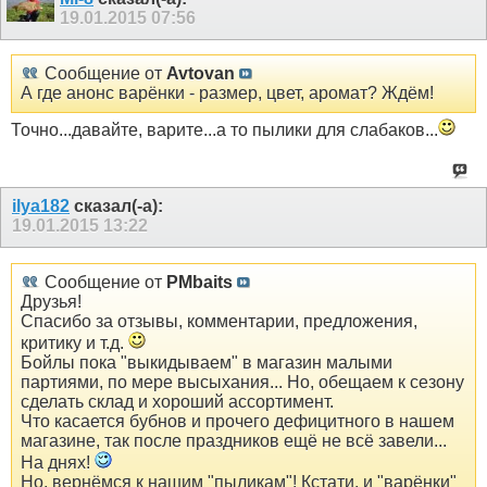
19.01.2015
07:56
Сообщение от
Avtovan
А где анонс варёнки - размер, цвет, аромат? Ждём!
Точно...давайте, варите...а то пылики для слабаков...
ilya182
сказал(-а):
19.01.2015
13:22
Сообщение от
PMbaits
Друзья!
Спасибо за отзывы, комментарии, предложения,
критику и т.д.
Бойлы пока "выкидываем" в магазин малыми
партиями, по мере высыхания... Но, обещаем к сезону
сделать склад и хороший ассортимент.
Что касается бубнов и прочего дефицитного в нашем
магазине, так после праздников ещё не всё завели...
На днях!
Но, вернёмся к нашим "пыликам"! Кстати, и "варёнки"