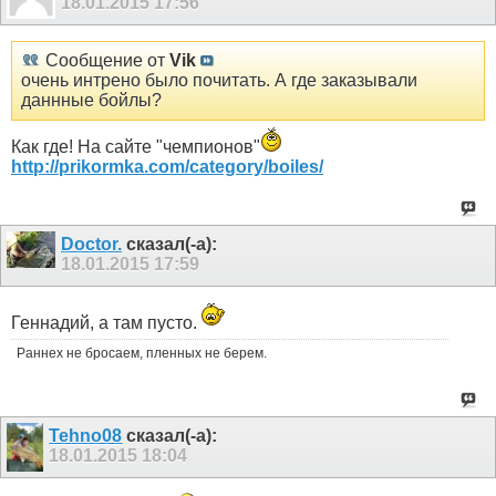
18.01.2015
17:56
Сообщение от
Vik
очень интрено было почитать. А где заказывали
даннные бойлы?
Как где! На сайте "чемпионов"
http://prikormka.com/category/boiles/
Doctor.
сказал(-а):
18.01.2015
17:59
Геннадий, а там пусто.
Раннех не бросаем, пленных не берем.
Tehno08
сказал(-а):
18.01.2015
18:04