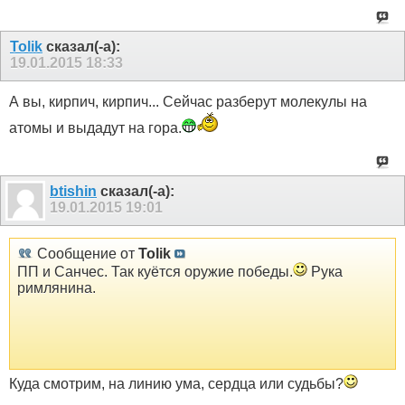
Tolik
сказал(-а):
19.01.2015
18:33
А вы, кирпич, кирпич... Сейчас разберут молекулы на
атомы и выдадут на гора.
btishin
сказал(-а):
19.01.2015
19:01
Сообщение от
Tolik
ПП и Санчес. Так куётся оружие победы.
Рука
римлянина.
Куда смотрим, на линию ума, сердца или судьбы?