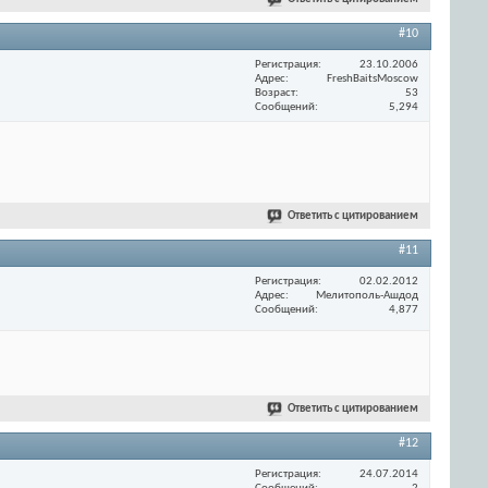
#10
Регистрация
23.10.2006
Адрес
FreshBaitsMoscow
Возраст
53
Сообщений
5,294
Ответить с цитированием
#11
Регистрация
02.02.2012
Адрес
Мелитополь-Ашдод
Сообщений
4,877
Ответить с цитированием
#12
Регистрация
24.07.2014