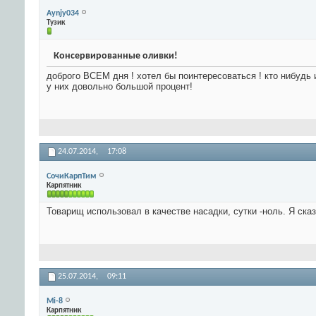
Aynjy034
Тузик
Консервированные оливки!
доброго ВСЕМ дня ! хотел бы поинтересоваться ! кто нибудь
у них довольно большой процент!
24.07.2014,
17:08
СочиКарпТим
Карпятник
Товарищ использовал в качестве насадки, сутки -ноль. Я сказал
25.07.2014,
09:11
Mi-8
Карпятник