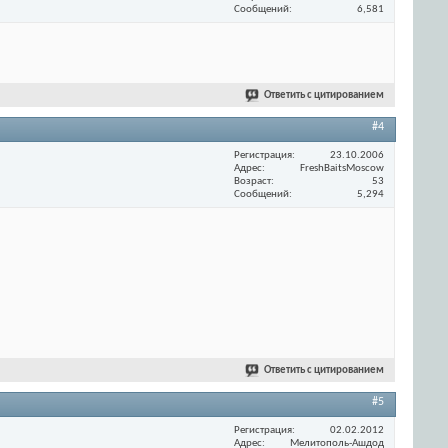
Сообщений
6,581
Ответить с цитированием
#4
Регистрация
23.10.2006
Адрес
FreshBaitsMoscow
Возраст
53
Сообщений
5,294
Ответить с цитированием
#5
Регистрация
02.02.2012
Адрес
Мелитополь-Ашдод