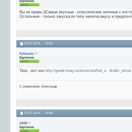
Карпятник
Вы не правы ))Самые вкусные - классические зеленые с косточ
Остальные - только закуска,по типу напитка,вкусу и предпочт
25.07.2014,
10:35
fishhunter
Карпятник
Тюю...вот оно
http://greek-mag.ru/olives/stuffed_o...lkidiki_olives
С уважением, Александр
25.07.2014,
10:40
Alf88
Карпятник