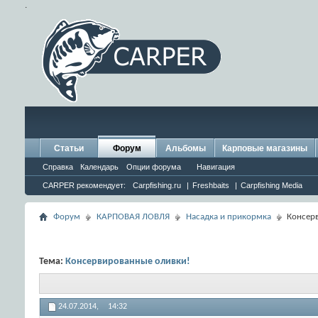
.
Статьи
Форум
Альбомы
Карповые магазины
Справка
Календарь
Опции форума
Навигация
CARPER рекомендует:
Carpfishing.ru
|
Freshbaits
|
Carpfishing Media
Форум
КАРПОВАЯ ЛОВЛЯ
Насадка и прикормка
Консер
Тема:
Консервированные оливки!
24.07.2014,
14:32