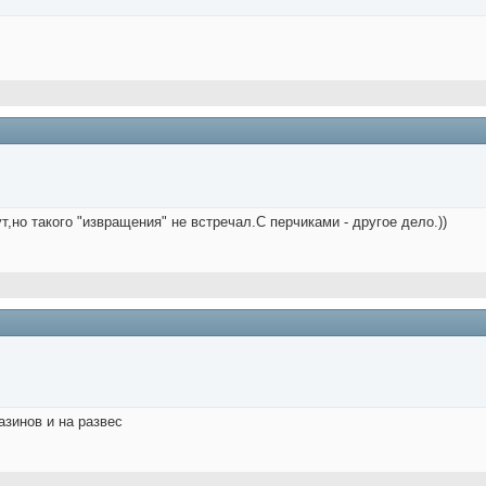
т,но такого "извращения" не встречал.С перчиками - другое дело.))
азинов и на развес