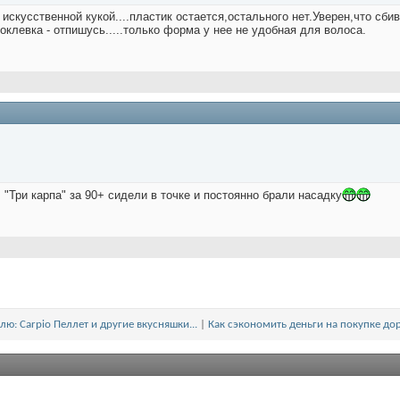
скусственной кукой....пластик остается,остального нет.Уверен,что сби
клевка - отпишусь.....только форма у нее не удобная для волоса.
! "Три карпа" за 90+ сидели в точке и постоянно брали насадку
ю: Carpio Пеллет и другие вкусняшки...
|
Как сэкономить деньги на покупке до