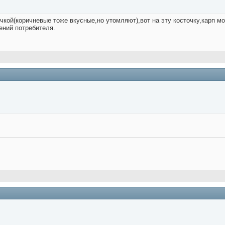
кой(коричневые тоже вкусные,но утомляют),вот на эту косточку,карп мож
ений потребителя.