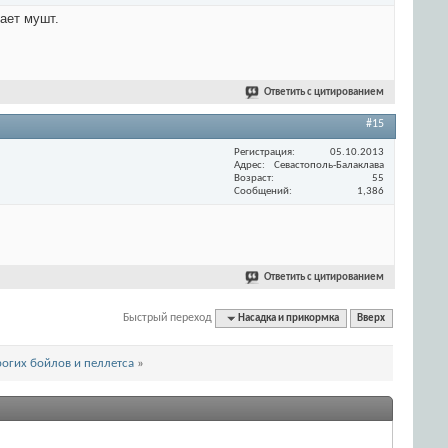
вает мушт.
Ответить с цитированием
#15
Регистрация
05.10.2013
Адрес
Севастополь-Балаклава
Возраст
55
Сообщений
1,386
Ответить с цитированием
Быстрый переход
Насадка и прикормка
Вверх
рогих бойлов и пеллетса
»