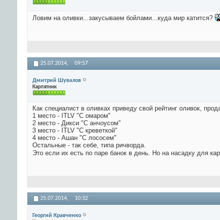
Ловим на оливки...закусываем бойлами...куда мир катится?
25.07.2014,
09:57
Дмитрий Шувалов
Карпятник
Как специалист в оливках приведу свой рейтинг оливок, про
1 место - ITLV "С омаром"
2 место - Дикси "С анчоусом"
3 место - ITLV "С креветкой"
4 место - Ашан "С лососем"
Остальные - так себе, типа ричворда.
Это если их есть по паре банок в день. Но на насадку для к
25.07.2014,
10:32
Георгий Кравченко