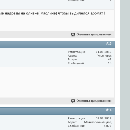
Сообщений
2
ие надрезы на оливке( маслине) чтобы выдилелся аромат !
Ответить с цитированием
#13
Регистрация
11.05.2013
Адрес
Ульяновск
Возраст
49
Сообщений
13
Ответить с цитированием
#14
Регистрация
02.02.2012
Адрес
Мелитополь-Ашдод
Сообщений
4,877