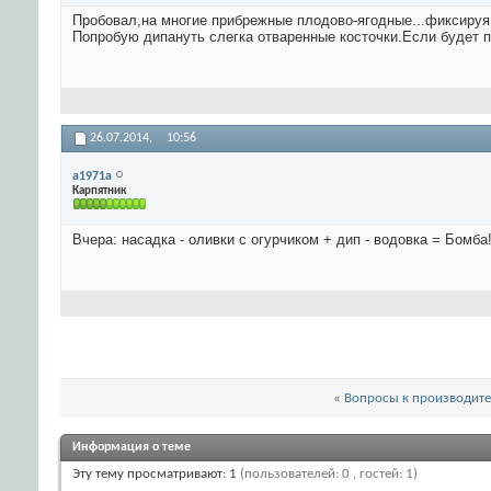
Пробовал,на многие прибрежные плодово-ягодные...фиксируя и
Попробую дипануть слегка отваренные косточки.Если будет по
26.07.2014,
10:56
a1971a
Карпятник
Вчера: насадка - оливки с огурчиком + дип - водовка = Бомба
«
Вопросы к производител
Информация о теме
Эту тему просматривают: 1
(пользователей: 0 , гостей: 1)