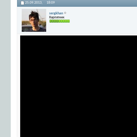
25.09.2013,
18:09
sergkhan
Карпятник