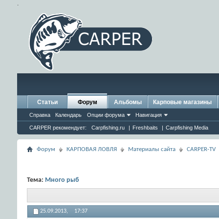
.
Статьи
Форум
Альбомы
Карповые магазины
Справка
Календарь
Опции форума
Навигация
CARPER рекомендует:
Carpfishing.ru
|
Freshbaits
|
Carpfishing Media
Форум
КАРПОВАЯ ЛОВЛЯ
Материалы сайта
CARPER-TV
Тема:
Много рыб
25.09.2013,
17:37