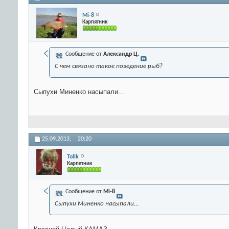
Mi-8
Карпятник
Сообщение от
Александр Ц.
С чем связано такое поведение рыб?
Сыпухи Миненко насыпали...
25.09.2013,
20:20
Tolik
Карпятник
Сообщение от
Mi-8
Сыпухи Миненко насыпали...