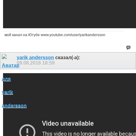
мой канал на Ютубе www.youtube.com/user/yarikandersson
yarik andersson
сказал(-а):
09.08.2016
18:59