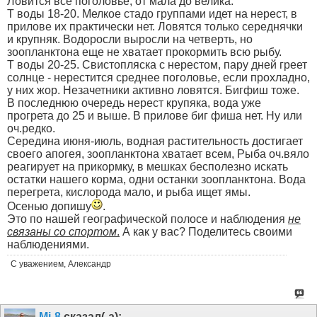
Ловится все поголовье, от мала до велика.
Т воды 18-20. Мелкое стадо группами идет на нерест, в
прилове их практически нет. Ловятся только середнячки
и крупняк. Водоросли выросли на четверть, но
зоопланктона еще не хватает прокормить всю рыбу.
Т воды 20-25. Свистопляска с нерестом, пару дней греет
солнце - нерестится среднее поголовье, если прохладно,
у них жор. Незачетники активно ловятся. Бигфиш тоже.
В последнюю очередь нерест крупяка, вода уже
прогрета до 25 и выше. В прилове биг фиша нет. Ну или
оч.редко.
Середина июня-июль, водная растительность достигает
своего апогея, зоопланктона хватает всем, Рыба оч.вяло
реагирует на прикормку, в мешках бесполезно искать
остатки нашего корма, одни останки зоопланктона. Вода
перегрета, кислорода мало, и рыба ищет ямы.
Осенью допишу
.
Это по нашей географической полосе и наблюдения
не
связаны со спортом
.
А как у вас? Поделитесь своими
наблюдениями.
С уважением, Александр
Mi-8
сказал(-а):