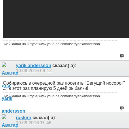
мой канал на Ютубе www.youtube.com/user/yarikandersson
yarik andersson
сказал(-а):
10.09.2016
09:12
Собираюсь в очередной раз посетить "Бегущий носорог"
.... в этот раз планирую 5 дней рыбалки!
мой канал на Ютубе www.youtube.com/user/yarikandersson
ruskmr
сказал(-а):
10.09.2016
11:46