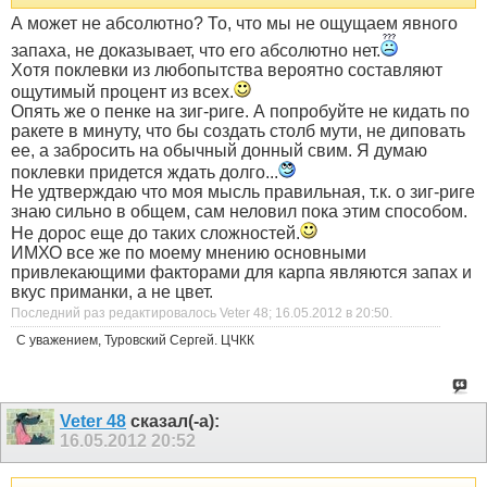
А может не абсолютно? То, что мы не ощущаем явного
запаха, не доказывает, что его абсолютно нет.
Хотя поклевки из любопытства вероятно составляют
ощутимый процент из всех.
Опять же о пенке на зиг-риге. А попробуйте не кидать по
ракете в минуту, что бы создать столб мути, не диповать
ее, а забросить на обычный донный свим. Я думаю
поклевки придется ждать долго...
Не удтверждаю что моя мысль правильная, т.к. о зиг-риге
знаю сильно в общем, сам неловил пока этим способом.
Не дорос еще до таких сложностей.
ИМХО все же по моему мнению основными
привлекающими факторами для карпа являются запах и
вкус приманки, а не цвет.
Последний раз редактировалось Veter 48; 16.05.2012 в
20:50
.
С уважением, Туровский Сергей. ЦЧКК
Veter 48
сказал(-а):
16.05.2012
20:52