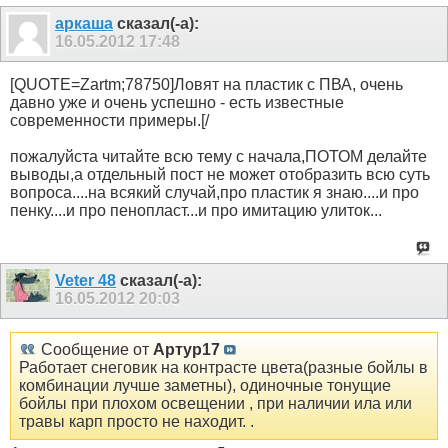
аркаша
сказал(-а):
16.05.2012
17:48
[QUOTE=Zartm;78750]Ловят на пластик с ПВА, очень
давно уже и очень успешно - есть известные
современности примеры.[/
пожалуйста читайте всю тему с начала,ПОТОМ делайте
выводы,а отдельный пост не может отобразить всю суть
вопроса....на всякий случай,про пластик я знаю....и про
пенку....и про пенопласт...и про имитацию улиток...
Veter 48
сказал(-а):
16.05.2012
20:03
Сообщение от
Артур17
Работает снеговик на контрасте цвета(разные бойлы в
комбинации лучше заметны), одиночные тонущие
бойлы при плохом освещении , при наличии ила или
травы карп просто не находит. .