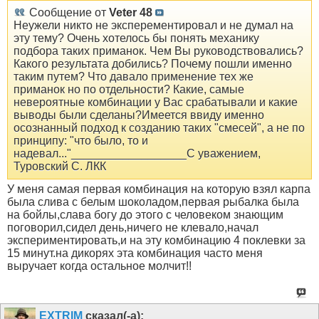
Сообщение от
Veter 48
Неужели никто не эксперементировал и не думал на
эту тему? Очень хотелось бы понять механику
подбора таких приманок. Чем Вы руководствовались?
Какого результата добились? Почему пошли именно
таким путем? Что давало применение тех же
приманок но по отдельности? Какие, самые
невероятные комбинации у Вас срабатывали и какие
выводы были сделаны?Имеется ввиду именно
осознанный подход к созданию таких "смесей", а не по
принципу: "что было, то и
надевал..."__________________С уважением,
Туровский С. ЛКК
У меня самая первая комбинация на которую взял карпа
была слива с белым шоколадом,первая рыбалка была
на бойлы,слава богу до этого с человеком знающим
поговорил,сидел день,ничего не клевало,начал
экспериментировать,и на эту комбинацию 4 поклевки за
15 минут.на дикорях эта комбинация часто меня
выручает когда остальное молчит!!
EXTRIM
сказал(-а):