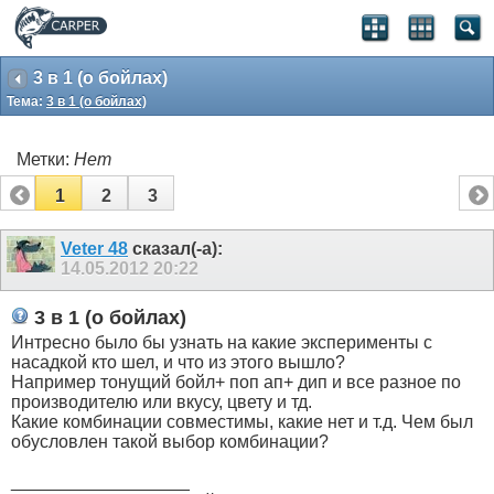
3 в 1 (о бойлах)
Тема:
3 в 1 (о бойлах)
Метки:
Нет
1
2
3
Veter 48
сказал(-а):
14.05.2012
20:22
3 в 1 (о бойлах)
Интресно было бы узнать на какие эксперименты с
насадкой кто шел, и что из этого вышло?
Например тонущий бойл+ поп ап+ дип и все разное по
производителю или вкусу, цвету и тд.
Какие комбинации совместимы, какие нет и т.д. Чем был
обусловлен такой выбор комбинации?
__________________