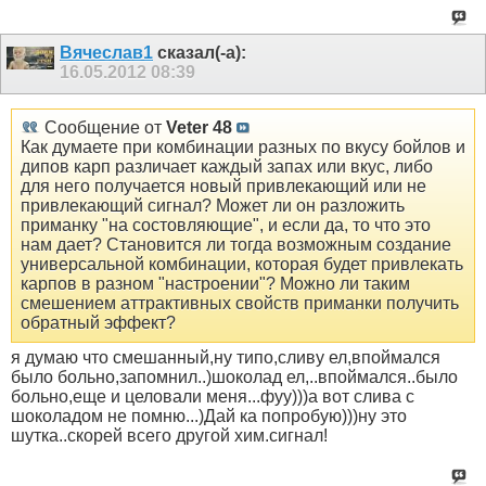
Вячеслав1
сказал(-а):
16.05.2012
08:39
Сообщение от
Veter 48
Как думаете при комбинации разных по вкусу бойлов и
дипов карп различает каждый запах или вкус, либо
для него получается новый привлекающий или не
привлекающий сигнал? Может ли он разложить
приманку "на состовляющие", и если да, то что это
нам дает? Становится ли тогда возможным создание
универсальной комбинации, которая будет привлекать
карпов в разном "настроении"? Можно ли таким
смешением аттрактивных свойств приманки получить
обратный эффект?
я думаю что смешанный,ну типо,сливу ел,впоймался
было больно,запомнил..)шоколад ел,..впоймался..было
больно,еще и целовали меня...фуу)))а вот слива с
шоколадом не помню...)Дай ка попробую)))ну это
шутка..скорей всего другой хим.сигнал!