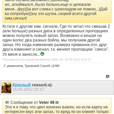
ел,..впоймался..было больно,еще и целовали
меня...фуу)))а вот слива с шоколадом не помню...)Дай
ка попробую)))ну это шутка..скорей всего другой
хим.сигнал!
Кстати о другом хим. сигнале. Где-то читал что смешав 2
(или больше) разных дипа в определенных пропорциях
можно получить новый запах. Возможно и вешая на
один волос два разных бойла, мы получаем другой
запах. Но тогда изменение размера приманок отн. друг
друга изменяет и сигнал, т.к. меняет пропорцию "смеси".
Ух меня и занесло...
Последний раз редактировалось Veter 48; 16.05.2012 в
20:17
.
С уважением, Туровский Сергей. ЦЧКК
Красный
сказал(-а):
16.05.2012
20:17
Сообщение от
Veter 48
Это я к тому, что цвет конечно важен, но если карпу не
интересен вкус или запах, то вряд ли он клюнет только