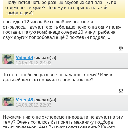
Получается четыре разных вкусовых сигнала... А по
отдельности хуже? Почему и как пришел к такой
комбинации?
просидел 12 часов без поклёвки,вот мне и
открылось....думал терять больше нечего,на одну палку
поставил такую комбинацию,через 20 минут рыба,на
двух других попробовал,ещё 2 поклёвки подряд....
Veter 48
сказал(-а):
14.05.2012
22:02
То есть это было разовое попадание в тему? Или в
дальнейшем это получило свое развитие?
Veter 48
сказал(-а):
14.05.2012
22:03
Неужели никто не эксперементировал и не думал на эту
тему? Очень хотелось бы понять механику подбора
таких приманок. Чем Вы руководствовались? Какого