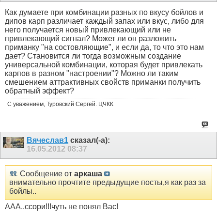
Как думаете при комбинации разных по вкусу бойлов и
дипов карп различает каждый запах или вкус, либо для
него получается новый привлекающий или не
привлекающий сигнал? Может ли он разложить
приманку "на состовляющие", и если да, то что это нам
дает? Становится ли тогда возможным создание
универсальной комбинации, которая будет привлекать
карпов в разном "настроении"? Можно ли таким
смешением аттрактивных свойств приманки получить
обратный эффект?
С уважением, Туровский Сергей. ЦЧКК
Вячеслав1
сказал(-а):
16.05.2012
08:37
Сообщение от
аркаша
внимательно прочтите предыдущие посты,я как раз за
бойлы..
ААА..ссори!!!чуть не понял Вас!