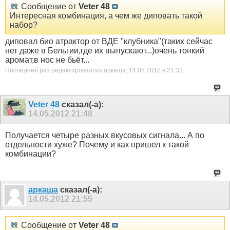
Сообщение от
Veter 48
Интересная комбинация, а чем же диповать такой
набор?
диповал био атрактор от ВДЕ "клубника"(таких сейчас
нет даже в Бельгии,где их выпускают...)очень тонкий
аромат,в нос не бьёт...
Последний раз редактировалось аркаша; 14.05.2012 в
21:32
.
Veter 48
сказал(-а):
14.05.2012
21:48
Получается четыре разных вкусовых сигнала... А по
отдельности хуже? Почему и как пришел к такой
комбинации?
аркаша
сказал(-а):
14.05.2012
21:55
Сообщение от
Veter 48