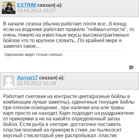
EXTRIM
сказал(-а):
15.05.2012
10:27
В начале сезона обычно работает почти все...К концу,
если на водоеме работает правило "поймал-отпусти", то
очень тяжело на известные вкусы высокоатрактивных
бойлов что то крупное словить...По крайней мере я
заметил такое...
Одинаково видят только слепые...
Артур17
сказал(-а):
15.05.2012
20:29
Работает снеговик на контрасте цвета(разные бойлы в
комбинации лучше заметны), одиночные тонущие бойлы
при плохом освещении , при наличии ила или травы
карп просто не находит. Карп подходит на раздражители
от прикормки а не на какойто определенный запах
бойла. Если рыба в секторе- достаточно поставить
пластик похожий на прикорм в стике.,он пылесосит
вкусный стик,который уже распробывал .пластик