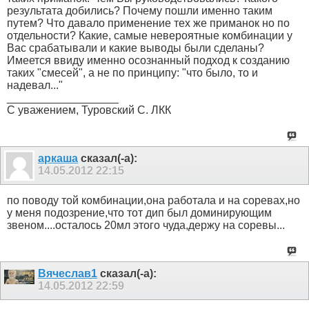
результата добились? Почему пошли именно таким
путем? Что давало применение тех же приманок но по
отдельности? Какие, самые невероятные комбинации у
Вас срабатывали и какие выводы были сделаны?
Имеется ввиду именно осознанный подход к созданию
таких "смесей", а не по принципу: "что было, то и
надевал..."
__________________
С уважением, Туровский С. ЛКК
аркаша
сказал(-а):
14.05.2012
22:15
по поводу той комбинации,она работала и на соревах,но
у меня подозрение,что тот дип был доминирующим
звеном....осталось 20мл этого чуда,держу на соревы...
Вячеслав1
сказал(-а):
14.05.2012
22:59