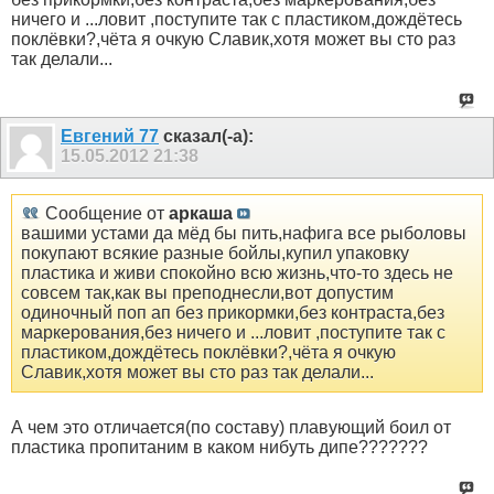
ничего и ...ловит ,поступите так с пластиком,дождётесь
поклёвки?,чёта я очкую Славик,хотя может вы сто раз
так делали...
Евгений 77
сказал(-а):
15.05.2012
21:38
Сообщение от
аркаша
вашими устами да мёд бы пить,нафига все рыболовы
покупают всякие разные бойлы,купил упаковку
пластика и живи спокойно всю жизнь,что-то здесь не
совсем так,как вы преподнесли,вот допустим
одиночный поп ап без прикормки,без контраста,без
маркерования,без ничего и ...ловит ,поступите так с
пластиком,дождётесь поклёвки?,чёта я очкую
Славик,хотя может вы сто раз так делали...
А чем это отличается(по составу) плавующий боил от
пластика пропитаним в каком нибуть дипе???????