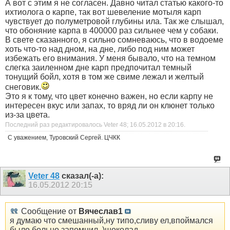
А вот с этим я не согласен. Давно читал статью какого-то
ихтиолога о карпе, так вот шевеление мотыля карп
чувствует до полуметровой глубины ила. Так же слышал,
что обоняние карпа в 400000 раз сильнее чем у собаки.
В свете сказанного, я сильно сомневаюсь, что в водоеме
хоть что-то над дном, на дне, либо под ним может
избежать его внимания. У меня бывало, что на темном
слегка заиленном дне карп предпочитал темный
тонущий бойл, хотя в том же свиме лежал и желтый
снеговик.
Это я к тому, что цвет конечно важен, но если карпу не
интересен вкус или запах, то вряд ли он клюнет только
из-за цвета.
Последний раз редактировалось Veter 48; 16.05.2012 в
20:16
.
С уважением, Туровский Сергей. ЦЧКК
Veter 48
сказал(-а):
16.05.2012
20:15
Сообщение от
Вячеслав1
я думаю что смешанный,ну типо,сливу ел,впоймался
было больно,запомнил..)шоколад