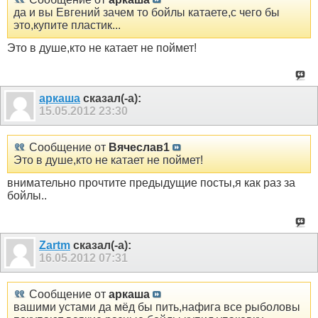
да и вы Евгений зачем то бойлы катаете,с чего бы
это,купите пластик...
Это в душе,кто не катает не поймет!
аркаша
сказал(-а):
15.05.2012
23:30
Сообщение от
Вячеслав1
Это в душе,кто не катает не поймет!
внимательно прочтите предыдущие посты,я как раз за
бойлы..
Zartm
сказал(-а):
16.05.2012
07:31
Сообщение от
аркаша
вашими устами да мёд бы пить,нафига все рыболовы