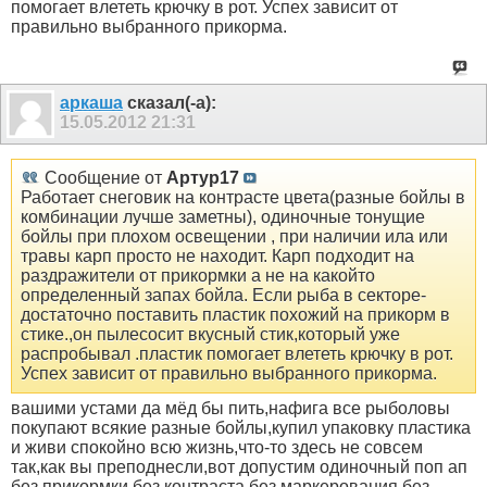
помогает влететь крючку в рот. Успех зависит от
правильно выбранного прикорма.
аркаша
сказал(-а):
15.05.2012
21:31
Сообщение от
Артур17
Работает снеговик на контрасте цвета(разные бойлы в
комбинации лучше заметны), одиночные тонущие
бойлы при плохом освещении , при наличии ила или
травы карп просто не находит. Карп подходит на
раздражители от прикормки а не на какойто
определенный запах бойла. Если рыба в секторе-
достаточно поставить пластик похожий на прикорм в
стике.,он пылесосит вкусный стик,который уже
распробывал .пластик помогает влететь крючку в рот.
Успех зависит от правильно выбранного прикорма.
вашими устами да мёд бы пить,нафига все рыболовы
покупают всякие разные бойлы,купил упаковку пластика
и живи спокойно всю жизнь,что-то здесь не совсем
так,как вы преподнесли,вот допустим одиночный поп ап
без прикормки,без контраста,без маркерования,без