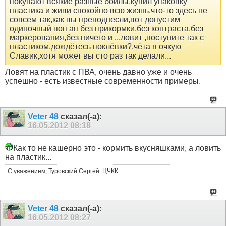
покупают всякие разные бойлы,купил упаковку
пластика и живи спокойно всю жизнь,что-то здесь не
совсем так,как вы преподнесли,вот допустим
одиночный поп ап без прикормки,без контраста,без
маркерования,без ничего и ...ловит ,поступите так с
пластиком,дождётесь поклёвки?,чёта я очкую
Славик,хотя может вы сто раз так делали...
Ловят на пластик с ПВА, очень давно уже и очень
успешно - есть известные современности примеры.
Veter 48
сказал(-а):
16.05.2012
08:18
Как то не кашерно это - кормить вкусняшками, а ловить
на пластик...
С уважением, Туровский Сергей. ЦЧКК
Veter 48
сказал(-а):
16.05.2012
08:27