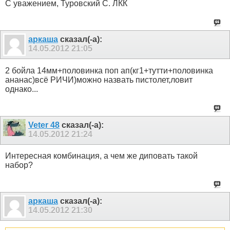
С уважением, Туровский С. ЛКК
аркаша
сказал(-а):
14.05.2012
21:05
2 бойла 14мм+половинка поп ап(кг1+тутти+половинка
ананас)всё РИЧИ)можно назвать пистолет,ловит
однако...
Veter 48
сказал(-а):
14.05.2012
21:24
Интересная комбинация, а чем же диповать такой
набор?
аркаша
сказал(-а):
14.05.2012
21:30