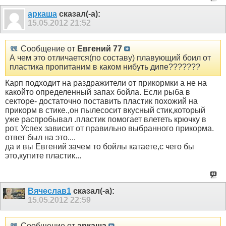
аркаша
сказал(-а):
15.05.2012
21:52
Сообщение от
Евгений 77
А чем это отличается(по составу) плавующий боил от
пластика пропитаним в каком нибуть дипе???????
Карп подходит на раздражители от прикормки а не на
какойто определенный запах бойла. Если рыба в
секторе- достаточно поставить пластик похожий на
прикорм в стике.,он пылесосит вкусный стик,который
уже распробывал .пластик помогает влететь крючку в
рот. Успех зависит от правильно выбранного прикорма.
ответ был на это....
да и вы Евгений зачем то бойлы катаете,с чего бы
это,купите пластик...
Вячеслав1
сказал(-а):
15.05.2012
22:59
Сообщение от
аркаша