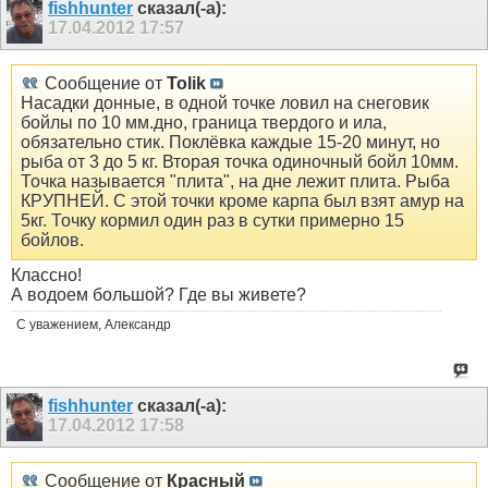
fishhunter
сказал(-а):
17.04.2012
17:57
Сообщение от
Tolik
Насадки донные, в одной точке ловил на снеговик
бойлы по 10 мм.дно, граница твердого и ила,
обязательно стик. Поклёвка каждые 15-20 минут, но
рыба от 3 до 5 кг. Вторая точка одиночный бойл 10мм.
Точка называется "плита", на дне лежит плита. Рыба
КРУПНЕЙ. С этой точки кроме карпа был взят амур на
5кг. Точку кормил один раз в сутки примерно 15
бойлов.
Классно!
А водоем большой? Где вы живете?
С уважением, Александр
fishhunter
сказал(-а):
17.04.2012
17:58
Сообщение от
Красный