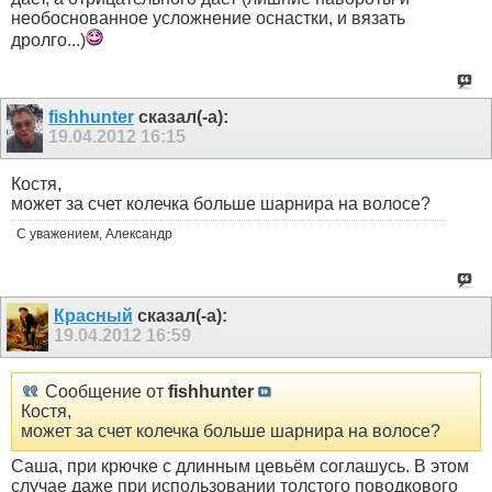
необоснованное усложнение оснастки, и вязать
дролго...)
fishhunter
сказал(-а):
19.04.2012
16:15
Костя,
может за счет колечка больше шарнира на волосе?
С уважением, Александр
Красный
сказал(-а):
19.04.2012
16:59
Сообщение от
fishhunter
Костя,
может за счет колечка больше шарнира на волосе?
Саша, при крючке с длинным цевьём соглашусь. В этом
случае даже при использовании толстого поводкового