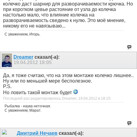
колечко даст шарнир для разворачиваемости крючка. Но
при коротком цевье растояние от узла до колечка
настолько мало, что влияние колечка на
разворачиваемость сведено к нулю. Это моё мнение,
никому его не навязываю...
С уважением, Игорь.
Dreamer
сказал(-а):
19.04.2012
18:05
Да, я тоже считаю, что на этом монтаже колечко лишнее..
Ну или по меньшей мере бесполезное.
P.S.
Но ловить такой монтаж будет
Последний раз редактировалось Dreamer; 19.04.2012 в
18:15
.
Рыбалка - наука неточная.
С уважением, Марат.
Дмитрий Нечаев
сказал(-а):