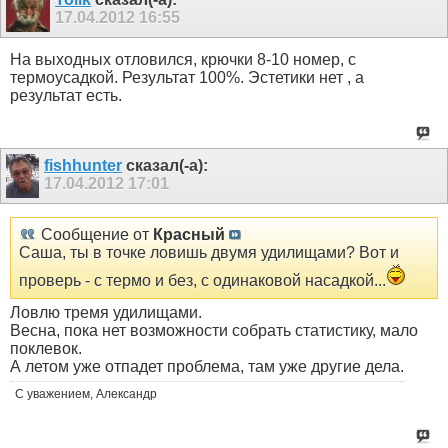
17.04.2012
16:55
На выходных отловился, крючки 8-10 номер, с
термоусадкой. Результат 100%. Эстетики нет , а
результат есть.
fishhunter
сказал(-а):
17.04.2012
17:01
Сообщение от
Красный
Саша, ты в точке ловишь двумя удилищами? Вот и
проверь - с термо и без, с одинаковой насадкой...
Ловлю тремя удилищами.
Весна, пока нет возможности собрать статистику, мало
поклевок.
А летом уже отпадет проблема, там уже другие дела.
С уважением, Александр