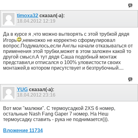
timoxa32
сказал(-а):
18.04.2012
12:19
Да в курсе я ,что можно вытворять с этой трубкой дядя
Игорь
,немножко не корректно сформулировал
вопрос.Подумалось,если Англы начали отказываться от
применения этой трубки,может в этом заложен какой то
другой смысл.А тут дядя Саша подобный монтаж
представил,и отписался о 100% уловистости своих
монтажей,в котором присутствует и безтрубочный....
YUG
сказал(-а):
18.04.2012
23:16
Вот мои "малюки". С термоусадкой 2XS 6 номер,
остальные Nash Fang Gaper 7 номер. На Неш
термоусадку ставить - рука не поднимается))).
Вложение 11734
Nnnnnnnn