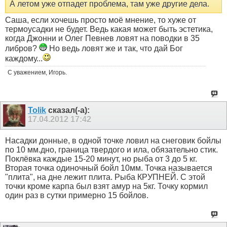
А летом уже отпадет проблема, там уже другие дела.
Саша, если хочешь просто моё мнение, то хуже от
термоусадки не будет. Ведь какая может быть эстетика,
когда Джонни и Олег Певнев ловят на поводки в 35
либров?
Но ведь ловят же и так, что дай Бог
каждому...
С уважением, Игорь.
Tolik
сказал(-а):
17.04.2012
17:42
Насадки донные, в одной точке ловил на снеговик бойлы
по 10 мм.дно, граница твердого и ила, обязательно стик.
Поклёвка каждые 15-20 минут, но рыба от 3 до 5 кг.
Вторая точка одиночный бойл 10мм. Точка называется
"плита", на дне лежит плита. Рыба КРУПНЕЙ. С этой
точки кроме карпа был взят амур на 5кг. Точку кормил
один раз в сутки примерно 15 бойлов.