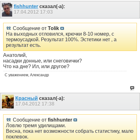
fishhunter
сказал(-а):
17.04.2012
17:03
Сообщение от
Tolik
На выходных отловился, крючки 8-10 номер, с
термоусадкой. Результат 100%. Эстетики нет , а
результат есть.
Анатолий,
насадки донные, или снеговички?
Что на дне? Ил, или другое?
С уважением, Александр
Красный
сказал(-а):
17.04.2012
17:38
Сообщение от
fishhunter
Ловлю тремя удилищами.
Весна, пока нет возможности собрать статистику, мало
поклевок.