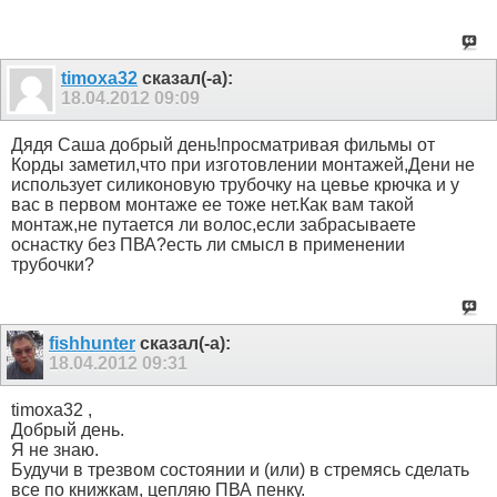
timoxa32
сказал(-а):
18.04.2012
09:09
Дядя Саша добрый день!просматривая фильмы от
Корды заметил,что при изготовлении монтажей,Дени не
использует силиконовую трубочку на цевье крючка и у
вас в первом монтаже ее тоже нет.Как вам такой
монтаж,не путается ли волос,если забрасываете
оснастку без ПВА?есть ли смысл в применении
трубочки?
fishhunter
сказал(-а):
18.04.2012
09:31
timoxa32 ,
Добрый день.
Я не знаю.
Будучи в трезвом состоянии и (или) в стремясь сделать
все по книжкам, цепляю ПВА пенку.