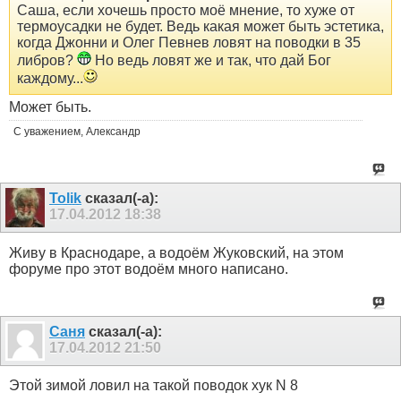
Саша, если хочешь просто моё мнение, то хуже от
термоусадки не будет. Ведь какая может быть эстетика,
когда Джонни и Олег Певнев ловят на поводки в 35
либров?
Но ведь ловят же и так, что дай Бог
каждому...
Может быть.
С уважением, Александр
Tolik
сказал(-а):
17.04.2012
18:38
Живу в Краснодаре, а водоём Жуковский, на этом
форуме про этот водоём много написано.
Саня
сказал(-а):
17.04.2012
21:50
Этой зимой ловил на такой поводок хук N 8