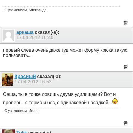
С уважением, Александр
аркаша
сказал(-а):
17.04.2012
16:40
первый слева очень даже гуд,может форму крюка такую
пользовать....
Красный
сказал(-а):
17.04.2012
16:53
Саша, ты в точке ловишь двумя удилищами? Вот и
проверь - с термо и без, с одинаковой насадкой...
С уважением, Игорь.
Tolik
сказал(-а):