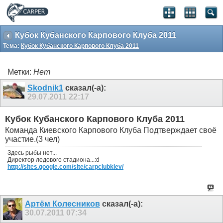
Кубок Кубанского Карпового Клуба 2011
Тема:
Кубок Кубанского Карпового Клуба 2011
Метки:
Нет
Skodnik1
сказал(-а):
29.07.2011
22:17
Кубок Кубанского Карпового Клуба 2011
Команда Киевского Карпового Клуба Подтверждает своё
участие.(3 чел)
Здесь рыбы нет...
Директор ледового стадиона...:d
http://sites.google.com/site/carpclubkiev/
Артём Колесников
сказал(-а):
30.07.2011
07:34