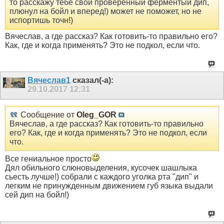
то расскажу тебе свой проверенный ферментый дип,
плюнул на бойл и вперед!) может не поможет, но не
испортишь точн!)
Вячеслав, а где рассказ? Как готовить-то правильно его?
Как, где и когда применять? Это не подкол, если что.
Вячеслав1
сказал(-а):
29.10.2017
12:31
Сообщение от
Oleg_GOR
Вячеслав, а где рассказ? Как готовить-то правильно
его? Как, где и когда применять? Это не подкол, если
что.
Все гениальное просто
Дял обильного слюновыделения, кусочек шашлыка
сьесть лучше!) собрали с каждого уголка рта "дип" и
легким не принужденным движением губ языка выдали
сей дип на бойл!)