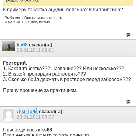
К примеру таблетка ацидин-пепсина? Или трипсина?
Рыба есть. Она не может не есть.
Я не пью. Я не могу пить!:D
ks68
сказал(-а):
28.01.2011
09:01
Григорий
,
1. Какая таблетка??? Название??? Или несколько???
2. В какой пропорции растворять???
3. Сколько бойл держать в растворе перед забросом???
Прошу прошение за практицизм.
Д!м!Тр!Й
сказал(-а):
28.01.2011
09:37
Присоединюсь к
ks68
.
Если нельзя в шт и гр,то хоть принцип