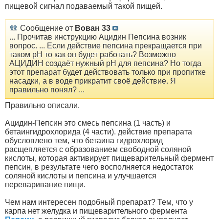
пищевой сигнал подаваемый такой пищей.
Сообщение от
Вован 33
... Прочитав инструкцию Ацидин Пепсина возник
вопрос. ... Если действие пепсина прекращается при
таком рН то как он будет работать? Возможно
АЦИДИН создаёт нужный рН для пепсина? Но тогда
этот препарат будет действовать только при пропитке
насадки, а в воде прикратит своё действие. Я
правильно понял? ...
Правильно описали.
Ацидин-Пепсин это смесь пепсина (1 часть) и
бетаингидрохлорида (4 части). действие препарата
обусловлено тем, что бетаина гидрохлорид
расщепляется с образованием свободной соляной
кислоты, которая активирует пищеварительный фермент
пепсин, в результате чего восполняется недостаток
соляной кислоты и пепсина и улучшается
переваривание пищи.
Чем нам интересен подобный препарат? Тем, что у
карпа нет желудка и пищеварительного фермента