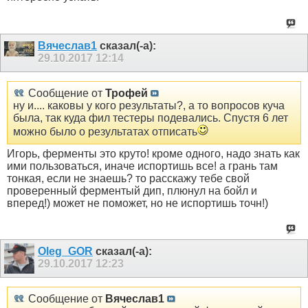
Вячеслав1
сказал(-а):
29.10.2017
12:14
Сообщение от
Трофей
ну и.... каковы у кого результаты?, а то вопросов куча
была, так куда фил тестеры подевались. Спустя 6 лет
можно было о результатах отписать
Игорь, ферменты это круто! кроме одного, надо знать как
ими пользоваться, иначе испортишь все! а грань там
тонкая, если не знаешь? то расскажу тебе свой
проверенный ферментый дип, плюнул на бойл и
вперед!) может не поможет, но не испортишь точн!)
Oleg_GOR
сказал(-а):
29.10.2017
12:23
Сообщение от
Вячеслав1