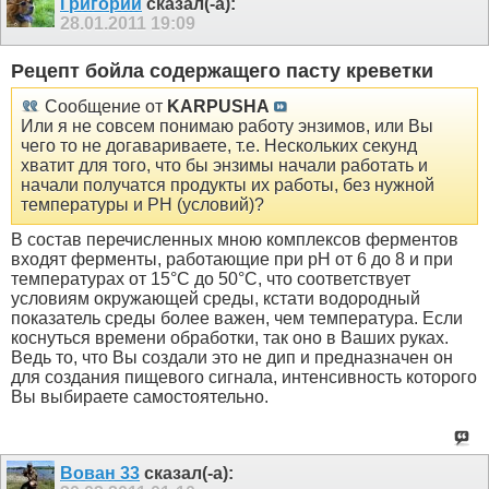
Григорий
сказал(-а):
28.01.2011
19:09
Рецепт бойла содержащего пасту креветки
Сообщение от
KARPUSHA
Или я не совсем понимаю работу энзимов, или Вы
чего то не догавариваете, т.е. Нескольких секунд
хватит для того, что бы энзимы начали работать и
начали получатся продукты их работы, без нужной
температуры и РН (условий)?
В состав перечисленных мною комплексов ферментов
входят ферменты, работающие при рН от 6 до 8 и при
температурах от 15°С до 50°С, что соответствует
условиям окружающей среды, кстати водородный
показатель среды более важен, чем температура. Если
коснуться времени обработки, так оно в Ваших руках.
Ведь то, что Вы создали это не дип и предназначен он
для создания пищевого сигнала, интенсивность которого
Вы выбираете самостоятельно.
Вован 33
сказал(-а):