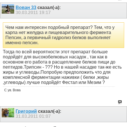
Вован 33
сказал(-а):
30.03.2011
19:17
Чем нам интересен подобный препарат? Тем, что у
карпа нет желудка и пищеварительного фермента
Пепсин, а первичный гидролиз белков выполняет
именно пепсин.
Тогда по всей вероятности этот препарат больше
подойдёт для высокобелковых насадок , так как в
основном его работа в расщепление белков пищи до
пептидов.Трипсин - ??? Но в нашей насадке так-же есть
жиры и углеводы.Попробую предположить что для
комплексной ферментации наживки ( белки ,жиры
,углеводы) лучше подойдёт Фестал или Мезим ?
С ув. Вова
Григорий
сказал(-а):
31.03.2011
01:07