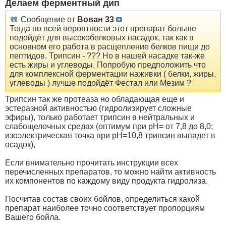
Делаем ферментный дип
Сообщение от
Вован 33
Тогда по всей вероятности этот препарат больше
подойдёт для высокобелковых насадок, так как в
основном его работа в расщепление белков пищи до
пептидов. Трипсин - ??? Но в нашей насадке так-же
есть жиры и углеводы. Попробую предположить что
для комплексной ферментации наживки ( белки, жиры,
углеводы ) лучше подойдёт Фестал или Мезим ?
Трипсин так же протеаза но обладающая еще и
эстеразной активностью (гидролизирует сложные
эфиры), только работает трипсин в нейтральных и
слабощелочных средах (оптимум при рН= от 7,8 до 8,0;
изоэлектрическая точка при рН=10,8 трипсин выпадет в
осадок),
Если внимательно прочитать инструкции всех
перечисленных препаратов, то можно найти активность
их компонентов по каждому виду продукта гидролиза.
Посчитав состав своих бойлов, определиться какой
препарат наиболее точно соответствует пропорциям
Вашего бойла.