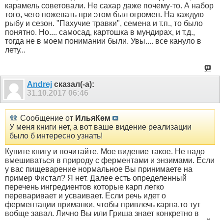
карамель советовали. Не сахар даже почему-то. А набор
того, чего пожевать при этом был огромен. На каждую
рыбу и сезон. "Пахучие травки", семена и т.п., то было
понятно. Но.... самосад, картошка в мундирах, и т.д.,
тогда не в моем понимании были. Увы.... все кануло в
лету...
Andrej
сказал(-а):
31.10.2017
06:46
Сообщение от
ИльяКем
У меня книги нет, а вот ваше видение реализации
было б интересно узнать!
Купите книгу и почитайте. Мое видение такое. Не надо
вмешиваться в природу с ферментами и энзимами. Если
у вас пищеварение нормальное Вы принимаете на
пример Фистал? Я нет. Далее есть определенный
перечень ингредиентов которые карп легко
переваривает и усваивает. Если речь идет о
ферментации приманки, чтобы привлечь карпа,то тут
вобще завал. Лично Вы или Гриша знает конкретно в