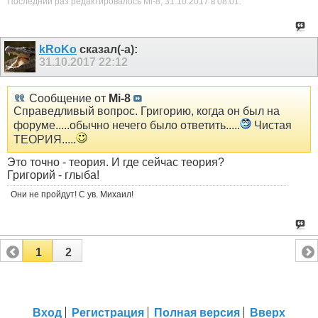
Последний раз редактировалось Mi-8; 31.10.2017 в
08:01
.
kRoKo
сказал(-а):
31.10.2017
22:12
Сообщение от
Mi-8
Справедливый вопрос. Григорию, когда он был на
форуме.....обычно нечего было ответить.....
Чистая
ТЕОРИЯ.....
Это точно - теория. И где сейчас теория?
Григорий - глыба!
Они не пройдут! С ув. Михаил!
1
2
Вход
Регистрация
Полная версия
Вверх