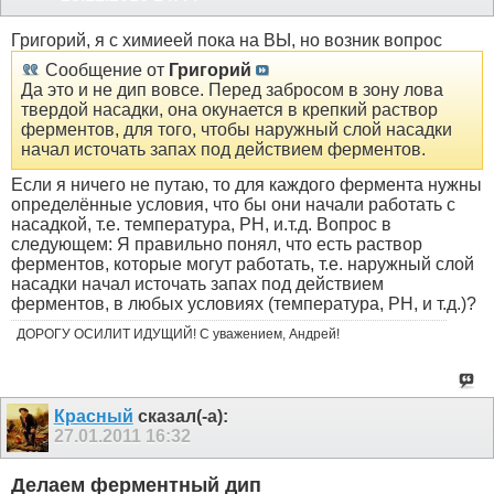
Григорий, я с химиеей пока на ВЫ, но возник вопрос
Сообщение от
Григорий
Да это и не дип вовсе. Перед забросом в зону лова
твердой насадки, она окунается в крепкий раствор
ферментов, для того, чтобы наружный слой насадки
начал источать запах под действием ферментов.
Если я ничего не путаю, то для каждого фермента нужны
определённые условия, что бы они начали работать с
насадкой, т.е. температура, РН, и.т.д. Вопрос в
следующем: Я правильно понял, что есть раствор
ферментов, которые могут работать, т.е. наружный слой
насадки начал источать запах под действием
ферментов, в любых условиях (температура, РН, и т.д.)?
ДОРОГУ ОСИЛИТ ИДУЩИЙ! С уважением, Андрей!
Красный
сказал(-а):
27.01.2011
16:32
Делаем ферментный дип