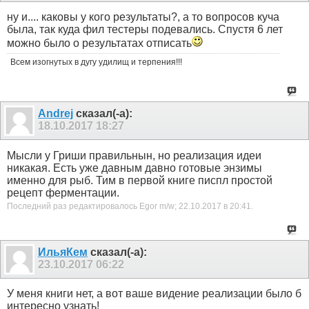
ну и.... каковы у кого результаты?, а то вопросов куча
была, так куда фил тестеры подевались. Спустя 6 лет
можно было о результатах отписать
Всем изогнутых в дугу удилищ и терпения!!!
Andrej
сказал(-а):
18.10.2017
18:27
Мысли у Гриши правильнын, но реализация идеи
никакая. Есть уже давным давно готовые энзимы
именно для рыб. Тим в первой книге писпл простой
рецепт ферментации.
Последний раз редактировалось Egor m/w; 22.10.2017 в
20:41
.
ИльяКем
сказал(-а):
23.10.2017
06:22
У меня книги нет, а вот ваше видение реализации было б
интересно узнать!