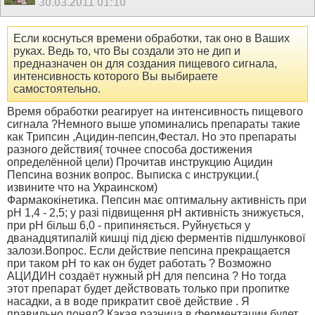
30.03.2011
01:10
Если коснуться времени обработки, так оно в Ваших
руках. Ведь то, что Вы создали это не дип и
предназначен он для создания пищевого сигнала,
интенсивность которого Вы выбираете
самостоятельно.
Время обработки реагирует на интенсивность пищевого
сигнала ?Немного выше упоминались препараты такие
как Трипсин ,Ацидин-пепсин,Фестал. Но это препараты
разного действия( точнее способа достижения
определённой цели) Прочитав инструкцию Ацидин
Пепсина возник вопрос. Выписка с инструкции.(
извините что на Украинском)
Фармакокінетика. Пепсин має оптимальну активнiсть при
рН 1,4 - 2,5; у разі пiдвищення рН активнiсть знижується,
при рН бiльш 6,0 - припиняється. Руйнується у
дванадцятипалiй кишцi пiд дiєю ферментiв пiдшлункової
залози.Вопрос. Если действие пепсина прекращается
при таком рН то как он будет работать ? Возможно
АЦИДИН создаёт нужный рН для пепсина ? Но тогда
этот препарат будет действовать только при пропитке
насадки, а в воде прикратит своё действие . Я
правильно понял? Какая разница в ферментации будет