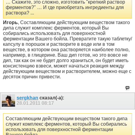
… Скажите, это сложно, изготовить "крепкий раствор
ферментов?" … И где приобретать ингредиенты для
раствора? ...
Игорь
, Составляющим действующим веществом такого
дипа служит комплекс ферментов, который Вы
собирались использовать для поверхностной
ферментации Вашего бойла. Превратите такую таблетку/
капсулу в порошок и растворите в воде или в том
веществе, в котором она растворяется наиболее полно,
например, в глицерине. Ваш дип готов, но это вовсе не
дип, так как он не будет долго храниться, он будет иметь
консистенцию взвеси, может начаться реакция между
действующим веществом и растворителем, можно еще с
десяток причин привести.
sergkhan
сказал(-а):
28.01.2011
08:17
Составляющим действующим веществом такого дипа
служит комплекс ферментов, который Вы собирались
использовать для поверхностной ферментации
Вашего бойла.