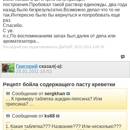
построения.Пробовал такой раствор единожды, два года
назад было безрезультатно.Возможно делал что то не
так.Интересно было бы вернуться и попробовать еще
раз.
Спасибо.
С ув.
п.с.По воспоминаниям запах был далек от дипа или
ароматизатора...
Последний раз редактировалось Д!м!Тр!Й; 28.01.2011 в
09:39
.
Григорий
сказал(-а):
28.01.2011
10:52
Рецепт бойла содержащего пасту креветки
Сообщение от
sergkhan
… К примеру таблетка ацидин-пепсина? Или
трипсина? …
Сообщение от
ks68
…
1. Какая таблетка??? Название??? Или несколько???