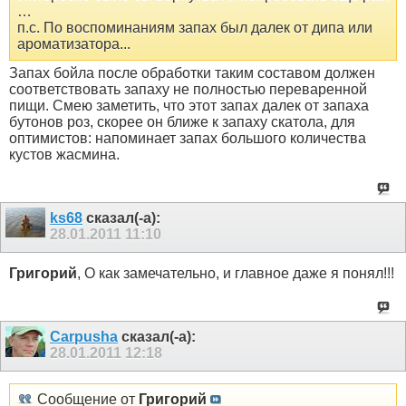
…
п.с. По воспоминаниям запах был далек от дипа или
ароматизатора...
Запах бойла после обработки таким составом должен
соответствовать запаху не полностью переваренной
пищи. Смею заметить, что этот запах далек от запаха
бутонов роз, скорее он ближе к запаху скатола, для
оптимистов: напоминает запах большого количества
кустов жасмина.
ks68
сказал(-а):
28.01.2011
11:10
Григорий
, О как замечательно, и главное даже я понял!!!
Carpusha
сказал(-а):
28.01.2011
12:18
Сообщение от
Григорий