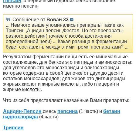
Пепсин
, а первичный гидролиз белков выполняет
именно пепсин.
Сообщение от
Вован 33
... Немного выше упоминались препараты такие как
Трипсин ,Ацидин-пепсин,Фестал. Но это препараты
разного действия( точнее способа достижения
определённой цели) ... Какая разница в ферментации
будет составлять между этими тремя препаратами? ...
Результатом ферментации пищи есть ее минимальные
составляющие, для белков это пептиды и аминокислоты;
для углеводов это моносахариды и олигосахариды,
которые содержат в своей цепочке от двух до десяти
остатков моносахаридов; для жиров это диглицериды
жирных кислот и жирные кислоты, либо глицерин и
жирные кислоты.
Что из себя представляют названные Вами препараты:
Ацидин-Пепсин
смесь
пепсина
(1 часть) и
бетаин
гидрохлорида
(4 части)
Трипсин