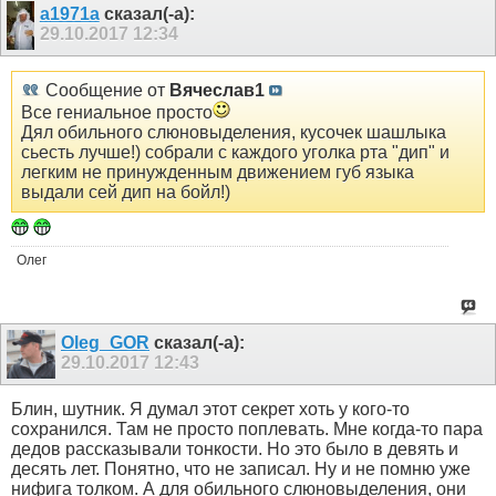
a1971a
сказал(-а):
29.10.2017
12:34
Сообщение от
Вячеслав1
Все гениальное просто
Дял обильного слюновыделения, кусочек шашлыка
сьесть лучше!) собрали с каждого уголка рта "дип" и
легким не принужденным движением губ языка
выдали сей дип на бойл!)
Олег
Oleg_GOR
сказал(-а):
29.10.2017
12:43
Блин, шутник. Я думал этот секрет хоть у кого-то
сохранился. Там не просто поплевать. Мне когда-то пара
дедов рассказывали тонкости. Но это было в девять и
десять лет. Понятно, что не записал. Ну и не помню уже
нифига толком. А для обильного слюновыделения, они