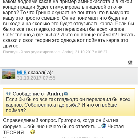
каком водоеме какая на пример аминокислота и в какой
концентрации будет стимулировать пищевой отклик
карпа? То что Гриша окунает не понятно что в какую то
кашу это просто смешно. Он не понимает что будет на
выходе и на сколько это будет отпугивать карпа. Если бы
было все так гладко,то он переловил бы всех карпов.
Собственно,а где рыба? И что он вобще поймал? Писать
сказки и свои теории это одно,а вот поймать карпа это
другое.
Последний раз редактировалось Andrej; 31.10.2017 в
08:27
.
Mi-8
сказал(-а):
31.10.2017
07:55
Сообщение от
Andrej
Если бы было все так гладко,то он переловил бы всех
карпов. Собственно,а где рыба? И что он вобще
поймал?
Справедливый вопрос. Григорию, когда он был на
форуме.....обычно нечего было ответить.....
Чистая
ТЕОРИЯ.....