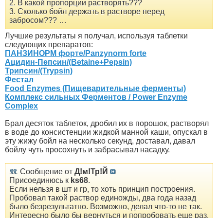
2. В какой пропорции растворять???
3. Сколько бойл держать в растворе перед
забросом??? …
Лучшие результаты я получал, используя таблетки
следующих препаратов:
ПАНЗИНОРМ форте/Panzynorm forte
Ацидин-Пепсин/(Betaine+Pepsin)
Трипсин/(Trypsin)
Фестал
Food Enzymes (Пищеварительные ферменты)
Комплекс сильных Ферментов / Power Enzyme
Complex
Брал десяток таблеток, дробил их в порошок, растворял
в воде до консистенции жидкой манной каши, опускал в
эту жижу бойл на несколько секунд, доставал, давал
бойлу чуть просохнуть и забрасывал насадку.
Сообщение от
Д!м!Тр!Й
Присоединюсь к
ks68
.
Если нельзя в шт и гр, то хоть принцип построения.
Пробовал такой раствор единожды, два года назад
было безрезультатно. Возможно, делал что-то не так.
Интересно было бы вернуться и попробовать еще раз.