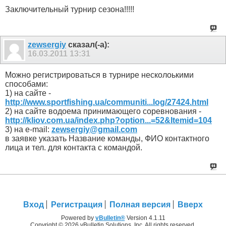
Заключительный турнир сезона!!!!!
zewsergiy
сказал(-а):
16.03.2011
13:31
Можно регистрироваться в турнире несколоькими
способами:
1) на сайте -
http://www.sportfishing.ua/communiti...log/27424.html
2) на сайте водоема принимающего соревнования -
http://kliov.com.ua/index.php?option...=52&Itemid=104
3) на e-mail:
zewsergiy@gmail.com
в заявке указать Название команды, ФИО контактного
лица и тел. для контакта с командой.
Вход
Регистрация
Полная версия
Вверх
Powered by
vBulletin®
Version 4.1.11
Copyright © 2026 vBulletin Solutions, Inc. All rights reserved.