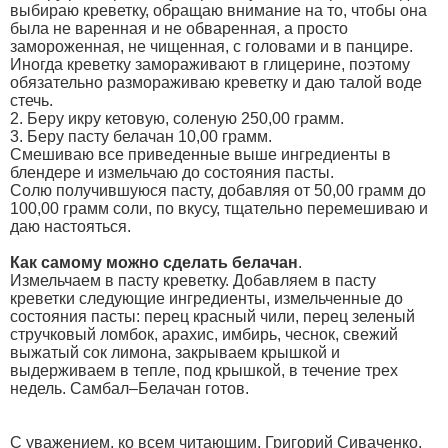
выбираю креветку, обращаю внимание на то, чтобы она
была не варенная и не обваренная, а просто
замороженная, не чищенная, с головами и в панцире.
Иногда креветку замораживают в глицерине, поэтому
обязательно размораживаю креветку и даю талой воде
стечь.
2. Беру икру кетовую, соленую 250,00 грамм.
3. Беру пасту белачан 10,00 грамм.
Смешиваю все приведенные выше ингредиенты в
блендере и измельчаю до состояния пасты.
Солю получившуюся пасту, добавляя от 50,00 грамм до
100,00 грамм соли, по вкусу, тщательно перемешиваю и
даю настояться.
Как самому можно сделать белачан
.
Измельчаем в пасту креветку. Добавляем в пасту
креветки следующие ингредиенты, измельченные до
состояния пасты: перец красный чили, перец зеленый
стручковый ломбок, арахис, имбирь, чеснок, свежий
выжатый сок лимона, закрываем крышкой и
выдерживаем в тепле, под крышкой, в течение трех
недель. Самбал–Белачан готов.
С уважением, ко всем читающим, Григорий Сиваченко.