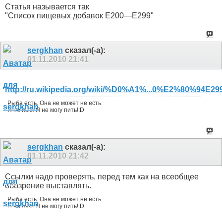
Статья называется так
"Список пищевых добавок E200—E299"
sergkhan
сказал(-а):
01.11.2010
21:41
http://ru.wikipedia.org/wiki/%D0%A1%...0%E2%80%94E29
Рыба есть. Она не может не есть.
Я не пью. Я не могу пить!:D
sergkhan
сказал(-а):
01.11.2010
21:42
Ссылки надо проверять, перед тем как на всеобщее
обозрение выставлять.
Рыба есть. Она не может не есть.
Я не пью. Я не могу пить!:D