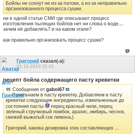
Бойлы не сохнут не из-за патоки, а из-за неправильно
организованного процесса сушки.
ни в одной статье СМИ где описывают процесс
изготовления пылящих бойлов нет ни слова о воде....
зачем её добавлять? и на каком этапе?
как правильно организовать процесс сушки?
Григорий
сказал(-а):
01.10.2010
11:41
рецепт бойла содержащего пасту креветки
Сообщение от
gaboi67
… Измельчаем в пасту креветку. Добавляем в пасту
креветки следующие ингредиенты, измельченные до
состояния пасты
перец красный чили, перец
зеленый стручковый ломбок, арахис, имбирь, чеснок,
свежий выжатый сок лимона,)
Григорий, какова дозировка этих составляющих …