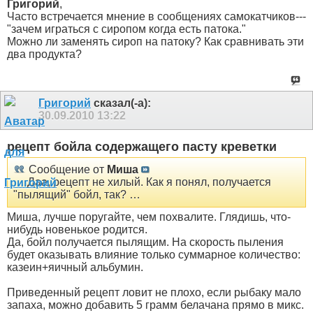
Григорий
,
Часто встречается мнение в сообщениях самокатчиков---
"зачем играться с сиропом когда есть патока."
Можно ли заменять сироп на патоку? Как сравнивать эти
два продукта?
Григорий
сказал(-а):
30.09.2010
13:22
рецепт бойла содержащего пасту креветки
Сообщение от
Миша
… Даа, рецепт не хилый. Как я понял, получается
"пылящий" бойл, так? …
Миша, лучше поругайте, чем похвалите. Глядишь, что-
нибудь новенькое родится.
Да, бойл получается пылящим. На скорость пыления
будет оказывать влияние только суммарное количество:
казеин+яичный альбумин.
Приведенный рецепт ловит не плохо, если рыбаку мало
запаха, можно добавить 5 грамм белачана прямо в микс.