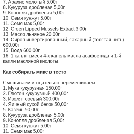
7. Арахис молотый 5,00г
8. Кукуруза дробленая 5,00г
9. Конопля дробленая 5,00г
10. Семя кунжут 5,00г
11. Семя мак 5,00г
12. Green Lipped Mussels Extract 3,00г
13. Масло льняное 20,00г
14. Сироп инвертированный, сахарный (толстая нить)
600,00г
15. Вода 600,00г
16. 1 капля смеси 4-х капель масла асафоетида и 1-й
капли масляной кислоты.
Как собирать микс в тесто
.
Смешиваем и тщательно перемешиваем:
1. Мука кукурузная 150,00г
2. Глютен кукурузный 400,00г
3. Изолят соевый 300,00г
4. Яичный сухой белок 50,00г
5. Казеин 50,00г
8. Кукуруза дробленая 5,00г
9. Конопля дробленая 5,00г
10. Семя кунжут 5,00г
11. Семя мак 5,00г