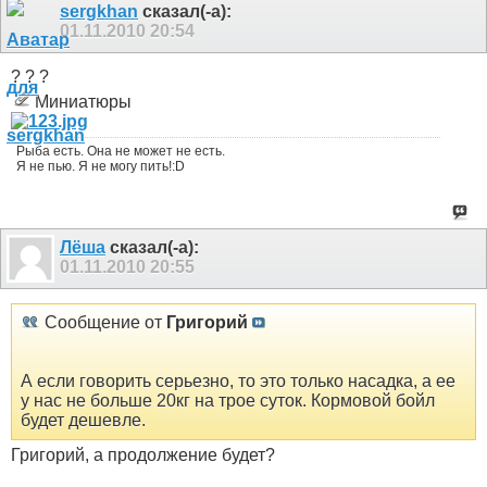
sergkhan
сказал(-а):
01.11.2010
20:54
? ? ?
Миниатюры
Рыба есть. Она не может не есть.
Я не пью. Я не могу пить!:D
Лёша
сказал(-а):
01.11.2010
20:55
Сообщение от
Григорий
А если говорить серьезно, то это только насадка, а ее
у нас не больше 20кг на трое суток. Кормовой бойл
будет дешевле.
Григорий, а продолжение будет?