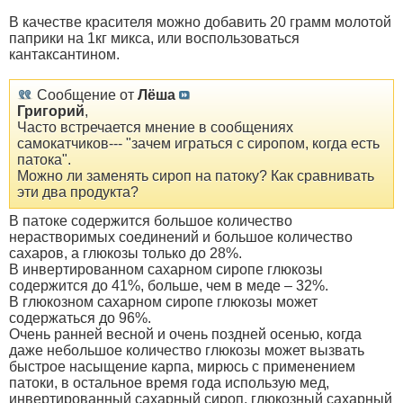
В качестве красителя можно добавить 20 грамм молотой
паприки на 1кг микса, или воспользоваться
кантаксантином.
Сообщение от
Лёша
Григорий
,
Часто встречается мнение в сообщениях
самокатчиков--- "зачем играться с сиропом, когда есть
патока".
Можно ли заменять сироп на патоку? Как сравнивать
эти два продукта?
В патоке содержится большое количество
нерастворимых соединений и большое количество
сахаров, а глюкозы только до 28%.
В инвертированном сахарном сиропе глюкозы
содержится до 41%, больше, чем в меде – 32%.
В глюкозном сахарном сиропе глюкозы может
содержаться до 96%.
Очень ранней весной и очень поздней осенью, когда
даже небольшое количество глюкозы может вызвать
быстрое насыщение карпа, мирюсь с применением
патоки, в остальное время года использую мед,
инвертированный сахарный сироп, глюкозный сахарный