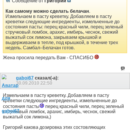
Сообщение от
Григорий
Как самому можно сделать белачан
.
Измельчаем в пасту креветку. Добавляем в пасту
креветки следующие ингредиенты, измельченные до
состояния пасты: перец красный чили, перец зеленый
стручковый ломбок, арахис, имбирь, чеснок, свежий
выжатый сок лимона, закрываем крышкой и
выдерживаем в тепле, под крышкой, в течение трех
недель. Самбал–Белачан готов.
Жена просила передать Вам - СПАСИБО
gaboi67
сказал(-а):
30.09.2010
22:50
Измельчаем в пасту креветку. Добавляем в пасту
креветки следующие ингредиенты, измельченные до
состояния пасты
перец красный чили, перец зеленый
стручковый ломбок, арахис, имбирь, чеснок, свежий
выжатый сок лимона,)
Григорий какова дозировка этих состовляющих