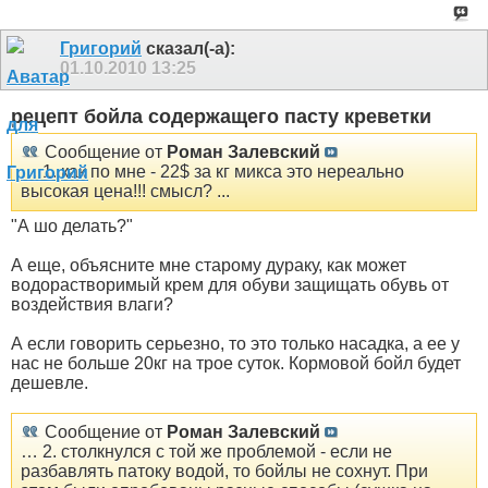
Григорий
сказал(-а):
01.10.2010
13:25
рецепт бойла содержащего пасту креветки
Сообщение от
Роман Залевский
… 1. как по мне - 22$ за кг микса это нереально
высокая цена!!! смысл? ...
"А шо делать?"
А еще, объясните мне старому дураку, как может
водорастворимый крем для обуви защищать обувь от
воздействия влаги?
А если говорить серьезно, то это только насадка, а ее у
нас не больше 20кг на трое суток. Кормовой бойл будет
дешевле.
Сообщение от
Роман Залевский
… 2. столкнулся с той же проблемой - если не
разбавлять патоку водой, то бойлы не сохнут. При