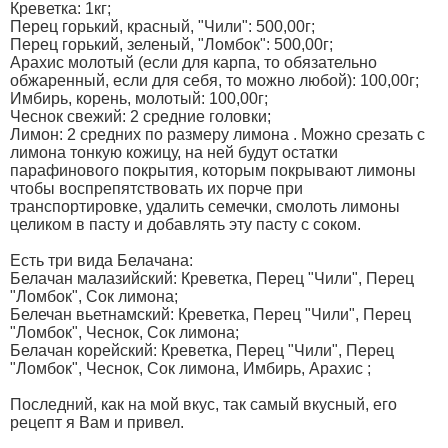
Креветка: 1кг;
Перец горький, красный, "Чили": 500,00г;
Перец горький, зеленый, "Ломбок": 500,00г;
Арахис молотый (если для карпа, то обязательно
обжаренный, если для себя, то можно любой): 100,00г;
Имбирь, корень, молотый: 100,00г;
Чеснок свежий: 2 средние головки;
Лимон: 2 средних по размеру лимона . Можно срезать с
лимона тонкую кожицу, на ней будут остатки
парафинового покрытия, которым покрывают лимоны
чтобы воспрепятствовать их порче при
транспортировке, удалить семечки, смолоть лимоны
целиком в пасту и добавлять эту пасту с соком.
Есть три вида Белачана:
Белачан малазийский: Креветка, Перец "Чили", Перец
"Ломбок", Сок лимона;
Белечан вьетнамский: Креветка, Перец "Чили", Перец
"Ломбок", Чеснок, Сок лимона;
Белачан корейский: Креветка, Перец "Чили", Перец
"Ломбок", Чеснок, Сок лимона, Имбирь, Арахис ;
Последний, как на мой вкус, так самый вкусный, его
рецепт я Вам и привел.