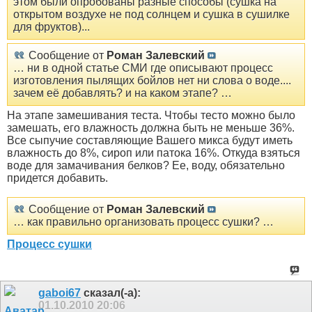
этом были опробованы разные способы (сушка на
открытом воздухе не под солнцем и сушка в сушилке
для фруктов)...
Сообщение от
Роман Залевский
… ни в одной статье СМИ где описывают процесс
изготовления пылящих бойлов нет ни слова о воде....
зачем её добавлять? и на каком этапе? …
На этапе замешивания теста. Чтобы тесто можно было
замешать, его влажность должна быть не меньше 36%.
Все сыпучие составляющие Вашего микса будут иметь
влажность до 8%, сироп или патока 16%. Откуда взяться
воде для замачивания белков? Ее, воду, обязательно
придется добавить.
Сообщение от
Роман Залевский
… как правильно организовать процесс сушки? …
Процесс сушки
gaboi67
сказал(-а):
01.10.2010
20:06