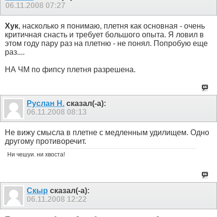
06.11.2008
07:27
Хук
, насколько я понимаю, плетня как основная - очень
критичная снасть и требует большого опыта. Я ловил в
этом году пару раз на плетню - не понял. Попробую еще
раз....
НА ЧМ по фипсу плетня разрешена.
Руслан Н.
сказал(-а):
06.11.2008
08:13
Не вижу смысла в плетне с медленным удилищем. Одно
другому противоречит.
Ни чешуи. ни хвоста!
Скыр
сказал(-а):
06.11.2008
12:22