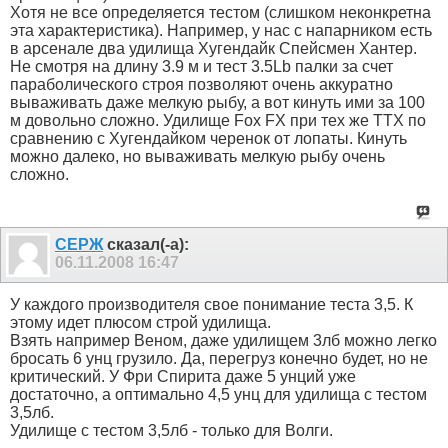
Хотя не все определяется тестом (слишком неконкретна
эта характеристика). Например, у нас с напарником есть
в арсенале два удилища Хугендайк Спейсмен Хантер.
Не смотря на длину 3.9 м и тест 3.5Lb палки за счет
параболического строя позволяют очень аккуратно
вываживать даже мелкую рыбу, а вот кинуть ими за 100
м довольно сложно. Удилище Fox FX при тех же ТТХ по
сравнению с Хугендайком черенок от лопаты. Кинуть
можно далеко, но вываживать мелкую рыбу очень
сложно.
СЕРЖ
сказал(-а):
06.11.2008
16:47
У каждого производителя свое понимание теста 3,5. К
этому идет плюсом строй удилища.
Взять например Веном, даже удилищем 3лб можно легко
бросать 6 унц грузило. Да, перегруз конечно будет, но не
критический. У Фри Спирита даже 5 унций уже
достаточно, а оптимально 4,5 унц для удилища с тестом
3,5лб.
Удилище с тестом 3,5лб - только для Волги.