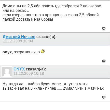
Дима а ты на 2,5 лба ловить где собрался ? на озерах
или на реках ..
если озера - понятно в принципе, а сзана 2,5 лбовой
палкой достать из-за бровы
Дмитрий Нечаев
сказал(-а):
11.12.2009
10:04
onyx
, озера конечно
ONYX
сказал(-а):
11.12.2009
10:18
Ну тогда да ....кайфа будет море...я тут на матч
вытаскивал на 3 кила - пипец .....
думал уйти в матч нах