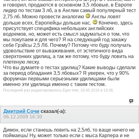
и говорил, продаются в основном 3,5 лбовые, в Европе
лидер по тестам 3 лб, а в Англии самый популярный тест
2,75 лб. Можно провести аналогию
Англы ловят
дольше всех, Европейцы дольше нас.
Конечно, здесь
присутствует специфика небольших английских
водоемов, но, может есть смысл задуматься о том, что
мы покупаем и для чего? Я на следующий год закажу
себе Грэйсы 2,5 Лб. Почему? Потому что буду получать
удовольствие от вываживания, от эстетичного вида
сверхтонких удилищ, а так же потому, что буду ловить на
плетеную леску.
Что вы думаете о тестах удилищ? Какие выводы сделали
за период обладания 3,5 лбовых? Я уверен, что у 90%
форумчан первыми серьезными удилищами были
именно эти удилища именно с таким тестом.
Последний раз редактировалось Egor m/w; 29.05.2016 в
19:36
.
Дмитрий Сочи
сказал(-а):
06.12.2009
16:30
Димон, если станешь ловить на 2,5лб, то ваще ничего не
поймаешь! Ну, может только если с мыса Карпера и не