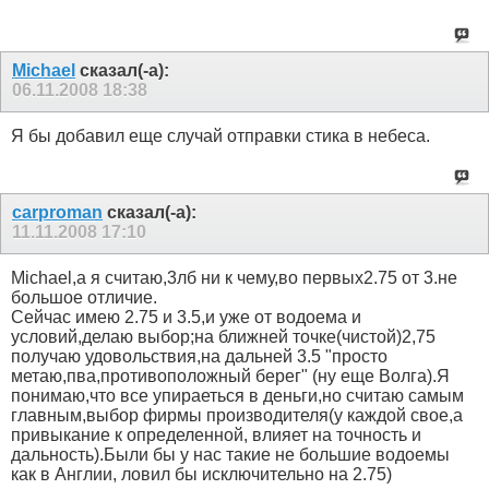
Michael
сказал(-а):
06.11.2008
18:38
Я бы добавил еще случай отправки стика в небеса.
carproman
сказал(-а):
11.11.2008
17:10
Michael,а я считаю,3лб ни к чему,во первых2.75 от 3.не
большое отличие.
Сейчас имею 2.75 и 3.5,и уже от водоема и
условий,делаю выбор;на ближней точке(чистой)2,75
получаю удовольствия,на дальней 3.5 "просто
метаю,пва,противоположный берег" (ну еще Волга).Я
понимаю,что все упираеться в деньги,но считаю самым
главным,выбор фирмы производителя(у каждой свое,а
привыкание к определенной, влияет на точность и
дальность).Были бы у нас такие не большие водоемы
как в Англии, ловил бы исключительно на 2.75)