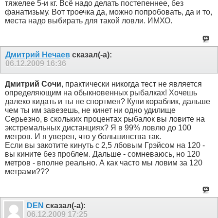
тяжелее 5-и кг. Всё надо делать постепеннее, без
фанатизьму. Вот троечка да, можно попробовать, да и то,
места надо выбирать для такой ловли. ИМХО.
Дмитрий Нечаев
сказал(-а):
06.12.2009
16:36
Дмитрий Сочи
, практически никогда тест не является
определяющим на обыкновенных рыбалках! Хочешь
далеко кидать и ты не спортмен? Купи кораблик, дальше
чем ты им завезешь, не кинет ни одно удилище
Серьезно, в скольких процентах рыбалок вы ловите на
экстремальных дистанциях? Я в 99% ловлю до 100
метров. И я уверен, что у большинства так.
Если вы закотите кинуть с 2,5 лбовым Грэйсом на 120 -
вы кините без проблем. Дальше - сомневаюсь, но 120
метров - вполне реально. А как часто мы ловим за 120
метрами???
DEN
сказал(-а):
06.12.2009
17:25