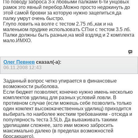
По поводу заброса 3-х лбовыми палками 6-ти унцовых
рамок это явный перебор.Можно просто недокинуть до
этой самой бровки за которую нужно зацепиться,да
палку умрут очень быстро.
Глупо ловить на волге с тестом 2.75 лб.,как и на
маленьком прудике использовать СПхи с тестом 3.5 лб.
Палки должны быть разные,на мой вздляд и 2 комплекта
мало.ИМХО.
Олег Певнев
сказал(-а):
06.11.2008
12:43
Заданный вопрос четко упирается в финансовые
возможности рыболова.
Если бюджет позволяет, конечно нужно имень несколько
комплектов удилищ для разных условий ловли. В
противном случае (если можешь себе позволить только
один комлект высококачественных удилищ) приходится
выбирать по наиболее жестким требованиям - отсюда и
популярность теста 3.5Lb. Да вываживать такими
удилищами сложнее, зато ими можно забросить
максимально далеко (в пределах возможностей
бросающего).