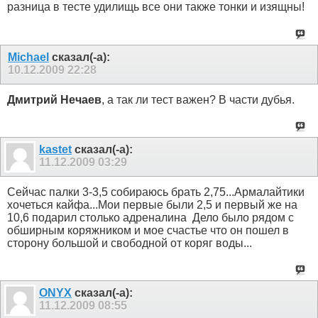
разница в тесте удилищь все они также тонки и изящны!
Michael
сказал(-а):
10.12.2009
22:28
Дмитрий Нечаев
, а так ли тест важен? В части дубья.
kastet
сказал(-а):
11.12.2009
03:29
Сейчас палки 3-3,5 собираюсь брать 2,75...Армалайтики
хочеться кайфа...Мои первые были 2,5 и первый же на
10,6 подарил столько адреналина
Дело было рядом с
обширным коряжником и мое счастье что он пошел в
сторону большой и свободной от коряг воды...
ONYX
сказал(-а):
11.12.2009
08:55