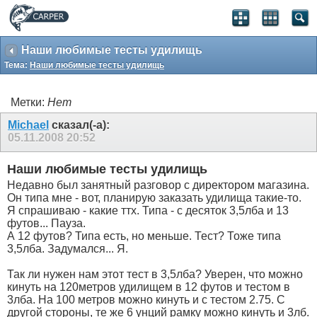
Наши любимые тесты удилищь
Тема:
Наши любимые тесты удилищь
Метки:
Нет
Michael
сказал(-а):
05.11.2008
20:52
Наши любимые тесты удилищь
Недавно был занятный разговор с директором магазина.
Он типа мне - вот, планирую заказать удилища такие-то.
Я спрашиваю - какие ттх. Типа - с десяток 3,5лба и 13
футов... Пауза.
А 12 футов? Типа есть, но меньше. Тест? Тоже типа
3,5лба. Задумался... Я.
Так ли нужен нам этот тест в 3,5лба? Уверен, что можно
кинуть на 120метров удилищем в 12 футов и тестом в
3лба. На 100 метров можно кинуть и с тестом 2.75. С
другой стороны, те же 6 унций рамку можно кинуть и 3лб.