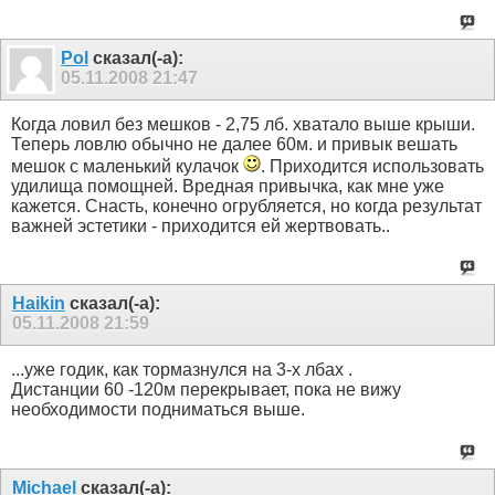
Pol
сказал(-а):
05.11.2008
21:47
Когда ловил без мешков - 2,75 лб. хватало выше крыши.
Теперь ловлю обычно не далее 60м. и привык вешать
мешок с маленький кулачок
. Приходится использовать
удилища помощней. Вредная привычка, как мне уже
кажется. Снасть, конечно огрубляется, но когда результат
важней эстетики - приходится ей жертвовать..
Haikin
сказал(-а):
05.11.2008
21:59
...уже годик, как тормазнулся на 3-х лбах .
Дистанции 60 -120м перекрывает, пока не вижу
необходимости подниматься выше.
Michael
сказал(-а):