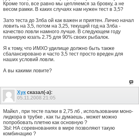
Кроме того, все равно мы цепляемся за бровку, а не
весом рамки. В каких случаях нам нужен тест в 3,5?
Зато теста до 3лба ой как важен и приятен. Лично начал
ловить на 3,5, потом на 3,25, текущий год на 3лба -
качество ловли намного лучше. В следующем году
планирую юзать 2.75 для 90% своих рыбалок.
Я к тому, что ИМХО удилище должно быть также
сбалансировано и часто 3,5 тест просто вреден для
наших условий ловли.
А вы какими ловите?
Хук
сказал(-а):
05.11.2008
21:05
Майкл , при тесте палки в 2,75 лб , использовании моно-
лидкора в трубке , как ты думаешь , может можно
попробовать плетню как основную ?
ЗЫ: НА соревнованиях в мире позволяют такую
комбинацию ?