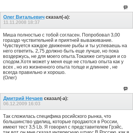
Олег Витальевич
сказал(-а):
11.11.2008
18:37
Миша полностью с тобой согласен. Попробовал 3,00
гораздо чуствительней и приятней вываживание.
Чувствуется каждое движение рыбы и ты успеваешь на
него ответить. 2,75 должно быть еще лучше, но пока
воздержусь, не для моего опыта.Токаяже ситуация и со
сподом.Хотя может у меня еще не столько опыта как у
всех , но из жизненного опыта толще и длиннее , не
всегда правильно и хорошо.
(Олег)
Дмитрий Нечаев
сказал(-а):
06.12.2009
16:03
Так сложилась специфика росийского рынка, что
большинство удилищ, которые продаются в России,
имеют тест 3,5 Lb. Я говорил с представителем Грэйс,
так вот, он мне сказал интересную штуку: В Россию, как я