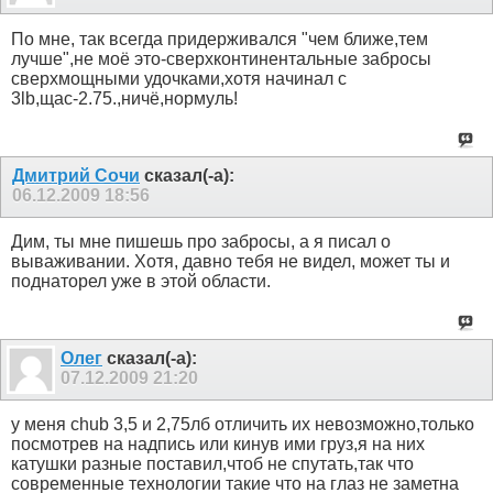
По мне, так всегда придерживался "чем ближе,тем
лучше",не моё это-сверхконтинентальные забросы
сверхмощными удочками,хотя начинал с
3lb,щас-2.75.,ничё,нормуль!
Дмитрий Сочи
сказал(-а):
06.12.2009
18:56
Дим, ты мне пишешь про забросы, а я писал о
вываживании.
Хотя, давно тебя не видел, может ты и
поднаторел уже в этой области.
Олег
сказал(-а):
07.12.2009
21:20
у меня chub 3,5 и 2,75лб отличить их невозможно,только
посмотрев на надпись или кинув ими груз,я на них
катушки разные поставил,чтоб не спутать,так что
современные технологии такие что на глаз не заметна