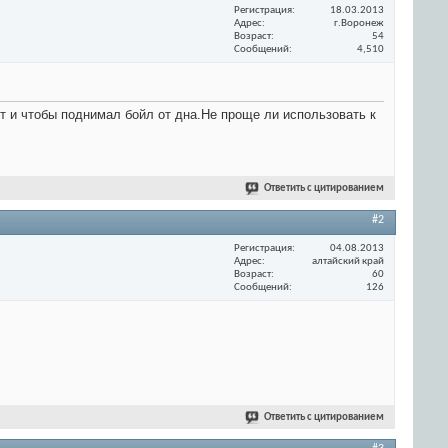
Регистрация
18.03.2013
Адрес
г.Воронеж
Возраст
54
Сообщений
4,510
ет и чтобы поднимал бойл от дна.Не проще ли использовать к
Ответить с цитированием
#2
Регистрация
04.08.2013
Адрес
алтайский край
Возраст
60
Сообщений
126
Ответить с цитированием