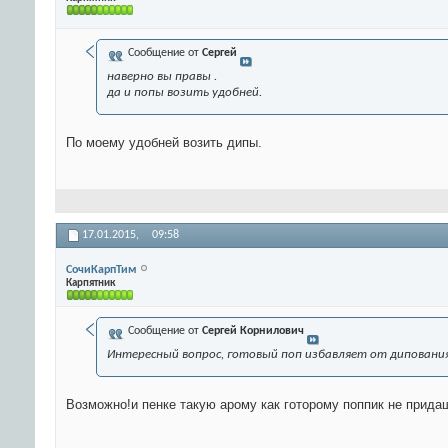
Сообщение от
Сергей
наверно вы правы .
да и попы возить удобней.
По моему удобней возить дипы.
17.01.2015,
09:58
СочиКарпТим
Карпятник
Сообщение от
Сергей Корнилович
Интересный вопрос, готовый поп избавляет от дипования 
Возможно!и пенке такую арому как готорому поппик не прида