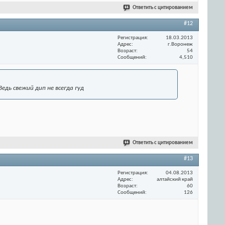
Ответить с цитированием
#12
Регистрация
18.03.2013
Адрес
г.Воронеж
Возраст
54
Сообщений
4,510
дь свежий дип не всегда гуд
Ответить с цитированием
#13
Регистрация
04.08.2013
Адрес
алтайский край
Возраст
60
Сообщений
126