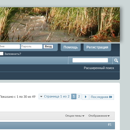
Помощь
Регистрация
Запомнить?
Расширенный поиск
Страница 1 из 2
1
2
Показано с 1 по 30 из 49
Последняя
Опции темы
Отображение
#1