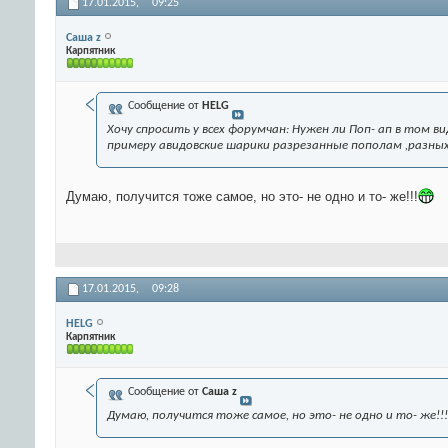
17.01.2015,
09:25
Саша z
Карпятник
Сообщение от
HELG
Хочу спросить у всех форумчан: Нужен ли Поп- ап в том ви
примеру авидовские шарики разрезанные пополам ,разных
Думаю, получится тоже самое, но это- не одно и то- же!!!
17.01.2015,
09:28
HELG
Карпятник
Сообщение от
Саша z
Думаю, получится тоже самое, но это- не одно и то- же!!!