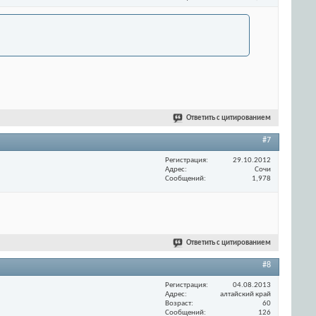
Ответить с цитированием
#7
Регистрация
29.10.2012
Адрес
Сочи
Сообщений
1,978
Ответить с цитированием
#8
Регистрация
04.08.2013
Адрес
алтайский край
Возраст
60
Сообщений
126