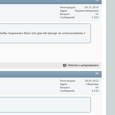
#3
Регистрация
04.11.2014
Адрес
Украина Запорожье
Возраст
52
Сообщений
1,323
и чтобы поднимал бойл от дна.Не проще ли использовать к
Ответить с цитированием
#4
Регистрация
18.03.2013
Адрес
г.Воронеж
Возраст
54
Сообщений
4,510