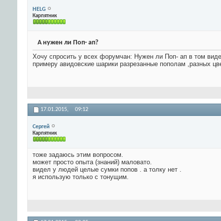
HELG
Карпятник
А нужен ли Поп- ап?
Хочу спросить у всех форумчан: Нужен ли Поп- ап в том виде
примеру авидовские шарики разрезанные пополам ,разных цве
17.01.2015,
09:12
Сергей
Карпятник
тоже задаюсь этим вопросом.
может просто опыта (знаний) маловато.
видел у людей целые сумки попов . а толку нет .
я использую только с тонущим.