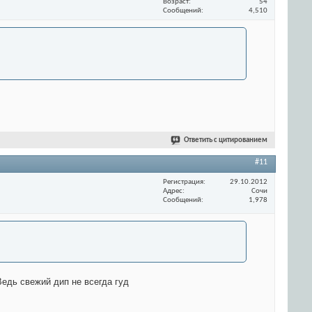
Возраст
54
Сообщений
4,510
Ответить с цитированием
#11
Регистрация
29.10.2012
Адрес
Сочи
Сообщений
1,978
едь свежий дип не всегда гуд