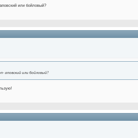
- аповский или бойловый?
оп- аповский или бойловый?
ользую!