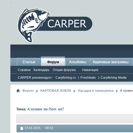
.
Статьи
Форум
Альбомы
Карповые магазины
Справка
Календарь
Опции форума
Навигация
CARPER рекомендует:
Carpfishing.ru
|
Freshbaits
|
Carpfishing Media
Форум
КАРПОВАЯ ЛОВЛЯ
Насадка и прикормка
А нужен
Тема:
А нужен ли Поп- ап?
17.01.2015,
08:52