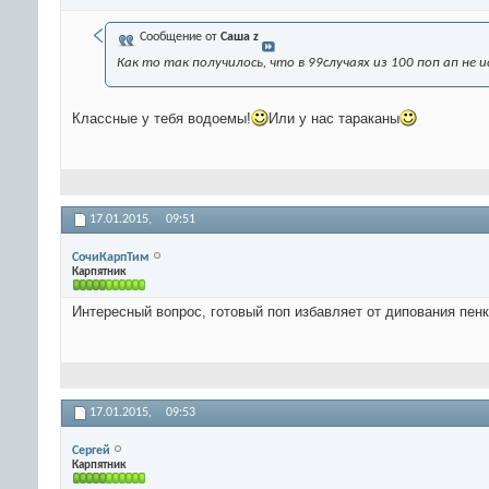
Сообщение от
Саша z
Как то так получилось, что в 99случаях из 100 поп ап не 
Классные у тебя водоемы!
Или у нас тараканы
17.01.2015,
09:51
СочиКарпТим
Карпятник
Интересный вопрос, готовый поп избавляет от дипования пенк
17.01.2015,
09:53
Сергей
Карпятник