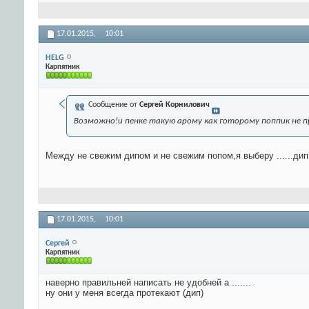
17.01.2015,
10:01
HELG
Карпятник
Сообщение от
Сергей Корнилович
Возможно!и пенке такую арому как готорому поппик не пр
Между не свежим дипом и не свежим попом,я выберу ......дип
17.01.2015,
10:01
Сергей
Карпятник
наверно правильней написать не удобней а .......
ну они у меня всегда протекают (дип)