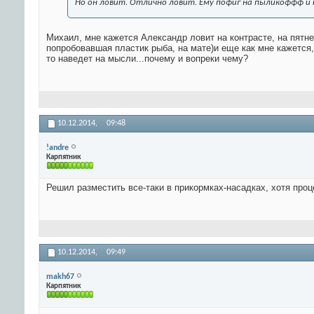
Но он ловит. Отлично ловит. Ему пофиг на пыликоффф и 
Михаил, мне кажется Александр ловит на контрасте, на пятне
попробовавшая пластик рыба, на мате)и еще как мне кажется
то наведет на мысли...почему и вопреки чему?
10.12.2014,
09:48
!andre
Карпятник
Решил разместить все-таки в прикормках-насадках, хотя проц
10.12.2014,
09:49
makh67
Карпятник