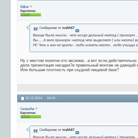
lidkor
Карпятник
Сообщение от
makh67
Вааще была мысль - что когда дельный метод ( прикорм ,
бы..... А вот прикорм -метод что выделяет ( или место) во
ПС Что и как не крути - либо искать место , либо учицца е
Ну с местом понятно-это аксиома...а вот если действительно
деле презентация насадки?и правильный монтаж не дающий 
Или большая плотность при скудной пищевой базе?
10.12.2014,
10:43
Carpusha
Карпятник
Сообщение от
makh67
Вааще была мысль - что когда дельный метод ( прикорм ,