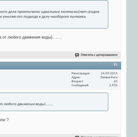
этого дела практически идеальные монтажи(нет сходов
не умаляю его подходе к делу-наоборот пытаюсь
т любого движения воды)........
Ответить с цитированием
#5
Регистрация
24.03.2013
Адрес
Латвия-Рига
Возраст
62
Сообщений
2,976
юбого движения воды)........
или ?