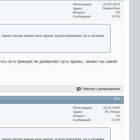
Регистрация
24.03.2013
Адрес
Латвия-Рига
Возраст
62
Сообщений
2,976
 , типа тоже ктот мое жрет, в рот влезает, ну и почему
 что он в прикорм не добавляет чуть аромы...может на самом
Ответить с цитированием
#12
Регистрация
14.01.2009
Адрес
РБ. Минск
Возраст
55
Сообщений
3,674
 , типа тоже ктот мое жрет, в рот влезает, ну и почему