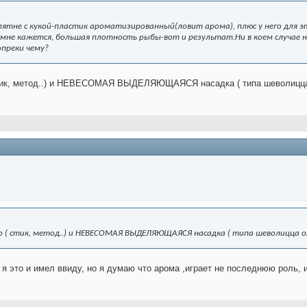
пятне с кукой-пластик ароматизированный(ловит арома), плюс у него для 
 мне кажется, большая плотность рыбы-вот и результат.Ни в коем случае 
опреки чему?
 стик, метод..) и НЕВЕСОМАЯ ВЫДЕЛЯЮЩАЯСЯ насадка ( типа шеволицца о
 ( стик, метод..) и НЕВЕСОМАЯ ВЫДЕЛЯЮЩАЯСЯ насадка ( типа шеволицца от л
я это и имел ввиду, но я думаю что арома ,играет не последнюю роль, 