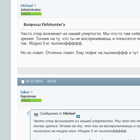
Michael
Administrator
Вопросы FishHunter'у
Часто спор возникает из нашей упертости. Мы что-то там себ
зрения. Точнее на ту, что ты не воспринимаешь и попытатся 
так. Модно 5-кг пыликоффффф.
Но он ловит. Отлично ловит. Ему пофиг на пыликоффф и тут н
10.12.2014,
09:23
lidkor
Карпятник
Сообщение от
Michael
Часто спор возникает из нашей упертости. Мы что-то та
точку зрения. Точнее на ту, что ты не воспринимаешь и
минимум не модно так. Модно 5-кг пыликоффффф.