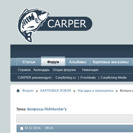
.
Статьи
Форум
Альбомы
Карповые магазины
Справка
Календарь
Опции форума
Навигация
CARPER рекомендует:
Carpfishing.ru
|
Freshbaits
|
Carpfishing Media
Форум
КАРПОВАЯ ЛОВЛЯ
Насадка и прикормка
Вопросы
Тема:
Вопросы FishHunter'у
10.12.2014,
08:24