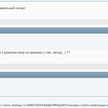
равильный сигнал.
( кукипластика) на прикорм ( стик, метод...) ??
 ( стик, метод..) и НЕВЕСОМАЯ ВЫДЕЛЯЮЩАЯСЯ насадка ( типа шеволицца от л