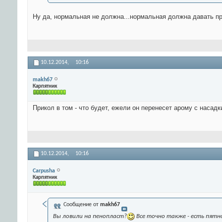
Ну да, нормальная не должна...нормальная должна давать п
10.12.2014,
10:16
makh67
Карпятник
Прикол в том - что будет, ежели он перенесет арому с насадки 
10.12.2014,
10:16
Carpusha
Карпятник
Сообщение от
makh67
Вы ловили на пенопласт?
Все точно также - есть пятно