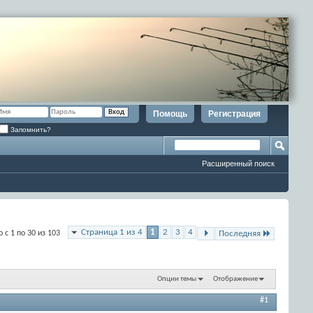
Помощь
Регистрация
Запомнить?
Расширенный поиск
Страница 1 из 4
1
2
3
4
 с 1 по 30 из 103
Последняя
Опции темы
Отображение
#1