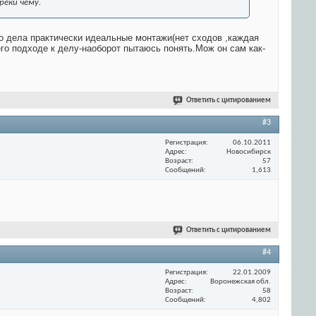
реки чему.
го дела практически идеальные монтажи(нет сходов ,каждая
его подходе к делу-наоборот пытаюсь понять.Мож он сам как-
Ответить с цитированием
#3
Регистрация
06.10.2011
Адрес
Новосибирск
Возраст
57
Сообщений
1,613
Ответить с цитированием
#4
Регистрация
22.01.2009
Адрес
Воронежская обл.
Возраст
58
Сообщений
4,802