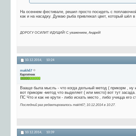
На осеннем фестивале, решил просто посидеть с поплавочкой,
как и на насадку. Думаю рыба привлекал цвет, который шёл в
ДОРОГУ ОСИЛИТ ИДУЩИЙ! С уважением, Андрей!
10.12.2014,
10:24
makh67
Карпятник
Вааще была мысль - что когда дельный метод ( прикорм , ну и
вот прикорм -метод что выделяет ( или место) вот тут засада..
ПС Что и как не крути - либо искать место , либо учицца его ст
Последний раз редактировалось makh67; 10.12.2014 в
10:27
.
10.12.2014,
10:39