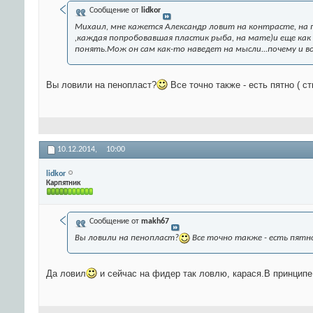
Сообщение от
lidkor
Михаил, мне кажется Александр ловит на контрасте, на 
,каждая попробовавшая пластик рыба, на мате)и еще как
понять.Мож он сам как-то наведет на мысли...почему и в
Вы ловили на пенопласт?
Все точно также - есть пятно (
10.12.2014,
10:00
lidkor
Карпятник
Сообщение от
makh67
Вы ловили на пенопласт?
Все точно также - есть пятно
Да ловил
и сейчас на фидер так ловлю, карася.В принципе 