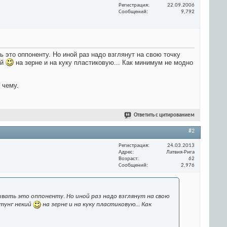
Регистрация
22.09.2006
Сообщений
9,792
 это оппоненту. Но иной раз надо взглянут на свою точку
ий
на зерне и на куку пластиковую... Как минимум не модно
 чему.
Ответить с цитированием
#2
Регистрация
24.03.2013
Адрес
Латвия-Рига
Возраст
62
Сообщений
2,976
вать это оппоненту. Но иной раз надо взглянут на свою
хтунг некий
на зерне и на куку пластиковую... Как