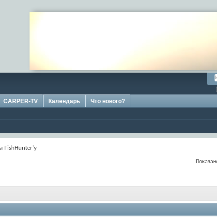
CARPER-TV
Календарь
Что нового?
 FishHunter'у
Показано