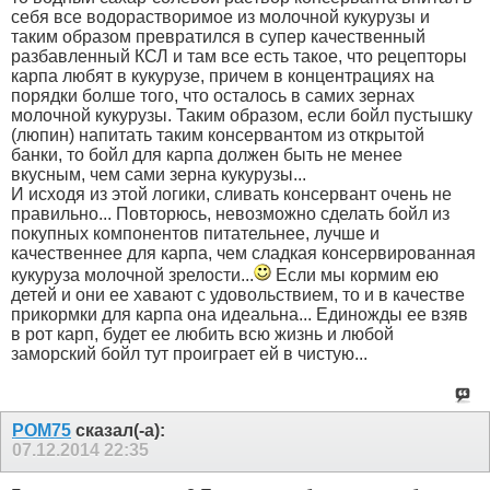
себя все водорастворимое из молочной кукурузы и
таким образом превратился в супер качественный
разбавленный КСЛ и там все есть такое, что рецепторы
карпа любят в кукурузе, причем в концентрациях на
порядки болше того, что осталось в самих зернах
молочной кукурузы. Таким образом, если бойл пустышку
(люпин) напитать таким консервантом из открытой
банки, то бойл для карпа должен быть не менее
вкусным, чем сами зерна кукурузы...
И исходя из этой логики, сливать консервант очень не
правильно... Повторюсь, невозможно сделать бойл из
покупных компонентов питательнее, лучше и
качественнее для карпа, чем сладкая консервированная
кукуруза молочной зрелости...
Если мы кормим ею
детей и они ее хавают с удовольствием, то и в качестве
прикормки для карпа она идеальна... Единожды ее взяв
в рот карп, будет ее любить всю жизнь и любой
заморский бойл тут проиграет ей в чистую...
РОМ75
сказал(-а):
07.12.2014
22:35