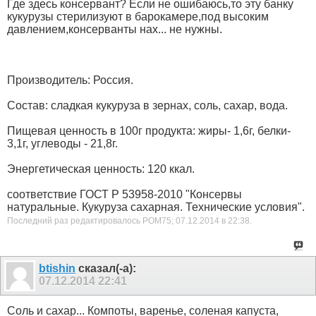
Где здесь консервант? Если не ошибаюсь,то эту банку
кукурузы стерилизуют в барокамере,под высоким
давлением,консерванты нах... не нужны.
Производитель: Россия.
Состав: сладкая кукуруза в зернах, соль, сахар, вода.
Пищевая ценность в 100г продукта: жиры- 1,6г, белки-
3,1г, углеводы - 21,8г.
Энергетическая ценность: 120 ккал.
соответствие ГОСТ Р 53958-2010 "Консервы
натуральные. Кукуруза сахарная. Технические условия".
Последний раз редактировалось РОМ75; 07.12.2014 в
22:38
.
btishin
сказал(-а):
07.12.2014
22:41
Соль и сахар... Компоты, варенье, соленая капуста,