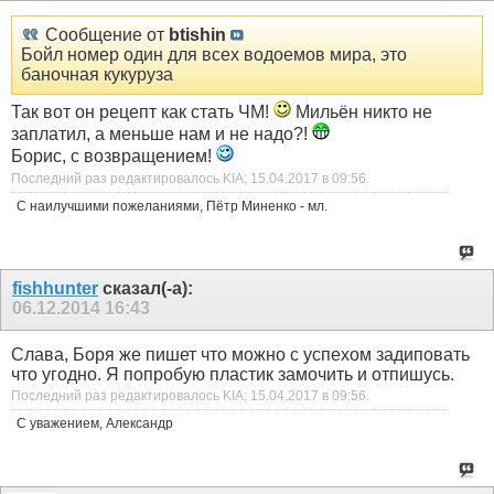
Сообщение от
btishin
Бойл номер один для всех водоемов мира, это
баночная кукуруза
Так вот он рецепт как стать ЧМ!
Мильён никто не
заплатил, а меньше нам и не надо?!
Борис, с возвращением!
Последний раз редактировалось KIA; 15.04.2017 в
09:56
.
С наилучшими пожеланиями, Пётр Миненко - мл.
fishhunter
сказал(-а):
06.12.2014
16:43
Слава, Боря же пишет что можно с успехом задиповать
что угодно. Я попробую пластик замочить и отпишусь.
Последний раз редактировалось KIA; 15.04.2017 в
09:56
.
С уважением, Александр