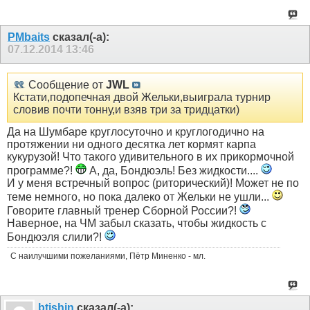
PMbaits
сказал(-а):
07.12.2014
13:46
Сообщение от
JWL
Кстати,подопечная двой Жельки,выиграла турнир
словив почти тонну,и взяв три за тридцатки)
Да на Шумбаре круглосуточно и круглогодично на
протяжении ни одного десятка лет кормят карпа
кукурузой! Что такого удивительного в их прикормочной
программе?!
А, да, Бондюэль! Без жидкости....
И у меня встречный вопрос (риторический)! Может не по
теме немного, но пока далеко от Жельки не ушли...
Говорите главный тренер Сборной России?!
Наверное, на ЧМ забыл сказать, чтобы жидкость с
Бондюэля слили?!
С наилучшими пожеланиями, Пётр Миненко - мл.
btishin
сказал(-а):