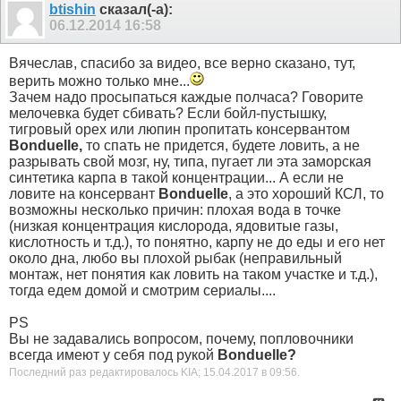
btishin
сказал(-а):
06.12.2014
16:58
Вячеслав, спасибо за видео, все верно сказано, тут,
верить можно только мне...
Зачем надо просыпаться каждые полчаса? Говорите
мелочевка будет сбивать? Если бойл-пустышку,
тигровый орех или люпин пропитать консервантом
Bonduelle,
то спать не придется, будете ловить, а не
разрывать свой мозг, ну, типа, пугает ли эта заморская
синтетика карпа в такой концентрации... А если не
ловите на консервант
Bonduelle
, а это хороший КСЛ, то
возможны несколько причин: плохая вода в точке
(низкая концентрация кислорода, ядовитые газы,
кислотность и т.д.), то понятно, карпу не до еды и его нет
около дна, любо вы плохой рыбак (неправильный
монтаж, нет понятия как ловить на таком участке и т.д.),
тогда едем домой и смотрим сериалы....
PS
Вы не задавались вопросом, почему, попловочники
всегда имеют у себя под рукой
Bonduelle?
Последний раз редактировалось KIA; 15.04.2017 в
09:56
.