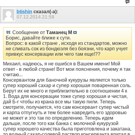
btishin
сказал(-а):
07.12.2014
21:58
Сообщение от
Таманец М
Борис, давайте ближе к сути.
Вопрос: в какой стране , исходя из стандартов, можно
не сливать сок из бондюэля без боязни, что карп учует
привкус консервации или чего там еще!??
Михаил, надеюсь, я не ошибся в Вашем имени! Мой
ответ - в любой стране! Вот мои пояснения, почему я так
считаю...
Консервантом для баночной кукурузы является только
супер хороший сахар и супер хорошая поваренная соль.
Берут их не много и приблизительно в соотношении 4 к
1. Вода для консервации тоже супер хорошая и чистая,
дай Б-г чтобы из крана все мы такую пили. Теперь
смотрите, получается, что сам консервант супер чистый
и карпа отпугнуть и тем более навредить его здоровью
не может и это так по определению. Теперь идем
дальше, после того как банка с молочной кукурузой
супер хорошего качества была приготовлена и закатана,
то водный сахар-солевой раствор консерванта впитал в