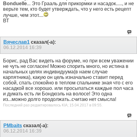
Bonduelle
... Это Грааль для прикормки и насадок....., и не
верьте тем, кто будет утверждать, что у него есть рецепт
лучше, чем этот....
ВТ
Вячеслав1
сказал(-а):
06.12.2014
16:39
Борис, рад Вас видеть на форуме, но при всем уважении
не чуть не согласен! Можно спорить много, но истина в
начальных целях индивидуума(в наем случае
карпятника), какую он цель изначально ставит перед
собой, спать спокойно в теплом спальнике зная что с его
насадкой все хорошо. или просыпаться каждые пол часа
и думать есть ли Бондюэль на волосе! Это одна
из...можно долго продолжать..считаю нет смысла!
Последний раз редактировалось KIA; 15.04.2017 в
09:55
.
PMbaits
сказал(-а):
06.12.2014
16:39