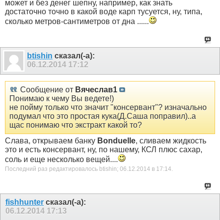
может и без денег шепну, например, как знать
достаточно точно в какой воде карп тусуется, ну, типа,
сколько метров-сантиметров от дна ......
btishin
сказал(-а):
06.12.2014
17:12
Сообщение от
Вячеслав1
Понимаю к чему Вы ведете!)
не пойму только что значит "консервант"? изначально
подумал что это простая кука(Д.Саша поправил)..а
щас понимаю что экстракт какой то?
Слава, открываем банку
Bonduelle
, сливаем жидкость
это и есть консервант, ну, по нашему, КСЛ плюс сахар,
соль и еще несколько вещей....
Последний раз редактировалось btishin; 06.12.2014 в
17:14
.
fishhunter
сказал(-а):
06.12.2014
17:13