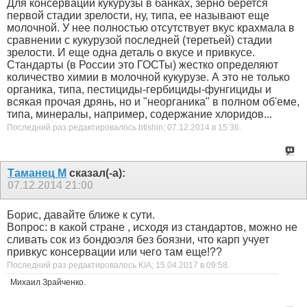
Для консервации кукурузы в банках, зерно берется
первой стадии зрелости, ну, типа, ее называют еще
молочной. У нее полностью отсутствует вкус крахмала в
сравнении с кукурузой последней (теретьей) стадии
зрелости. И еще одна деталь о вкусе и привкусе.
Стандарты (в России это ГОСТы) жестко определяют
количество химии в молочной кукурузе. А это не только
органика, типа, пестициды-гербициды-фунгициды и
всякая прочая дрянь, но и "неорганика" в полном об'еме,
типа, минералы, например, содержание хлоридов...
Последний раз редактировалось btishin; 07.12.2014 в
15:36
.
Таманец М
сказал(-а):
07.12.2014
21:00
Борис, давайте ближе к сути.
Вопрос: в какой стране , исходя из стандартов, можно не
сливать сок из бондюэля без боязни, что карп учует
привкус консервации или чего там еще!??
Последний раз редактировалось KIA; 15.04.2017 в
09:58
.
Михаил Зрайченко.