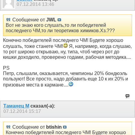
07.12.2014
13:46
Сообщение от
JWL
Вот не знаю кого слушать,то ли победителей
последнего ЧМ,то ли теоретиков химиков.Хз.???
Конечно победителей последнего ЧМ! Будете хорошо
слушать, тоже станете ЧМ!
Я, например, когда слушаю,
то рот широко открываю, ну, типа, чтоб через рот до
кишки доходило, проверено годами, рабочая методика....
PS
Петр, слышали, оказывается, чемпионы 20% бондю
э
ль
пользуют! Все просто, надо добавить еще 10 к их 20% и
призовые места в кармане....
Таманец М
сказал(-а):
07.12.2014
15:17
Сообщение от
btishin
Конечно победителей последнего ЧМ! Будете хорошо