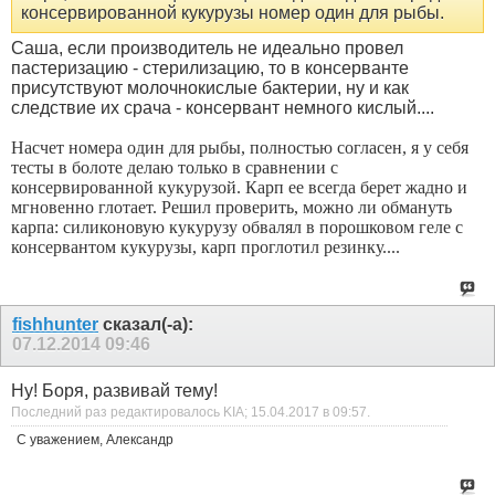
консервированной кукурузы номер один для рыбы.
Саша, если производитель не идеально провел
пастеризацию - стерилизацию, то в консерванте
присутствуют молочнокислые бактерии, ну и как
следствие их срача - консервант немного кислый....
Насчет номера один для рыбы, полностью согласен, я у себя
тесты в болоте делаю только в сравнении с
консервированной кукурузой. Карп ее всегда берет жадно и
мгновенно глотает. Решил проверить, можно ли обмануть
карпа: силиконовую кукурузу обвалял в порошковом геле с
консервантом кукурузы, карп проглотил резинку....
fishhunter
сказал(-а):
07.12.2014
09:46
Ну! Боря, развивай тему!
Последний раз редактировалось KIA; 15.04.2017 в
09:57
.
С уважением, Александр