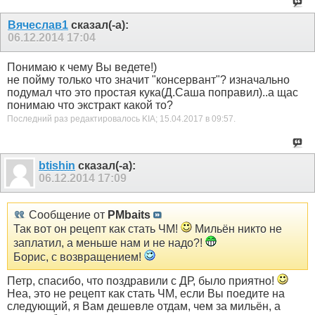
Вячеслав1
сказал(-а):
06.12.2014
17:04
Понимаю к чему Вы ведете!)
не пойму только что значит "консервант"? изначально
подумал что это простая кука(Д.Саша поправил)..а щас
понимаю что экстракт какой то?
Последний раз редактировалось KIA; 15.04.2017 в
09:57
.
btishin
сказал(-а):
06.12.2014
17:09
Сообщение от
PMbaits
Так вот он рецепт как стать ЧМ!
Мильён никто не
заплатил, а меньше нам и не надо?!
Борис, с возвращением!
Петр, спасибо, что поздравили с ДР, было приятно!
Неа, это не рецепт как стать ЧМ, если Вы поедите на
следующий, я Вам дешевле отдам, чем за мильён, а