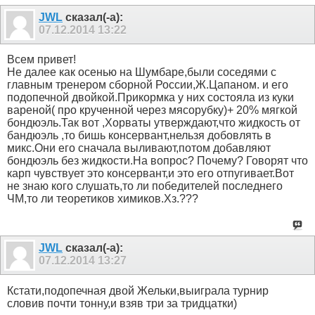
JWL
сказал(-а):
07.12.2014
13:22
Всем привет!
Не далее как осенью на Шумбаре,были соседями с
главным тренером сборной России,Ж.Цапаном. и его
подопечной двойкой.Прикормка у них состояла из куки
вареной( про крученной через мясорубку)+ 20% мягкой
бондюэль.Так вот ,Хорваты утверждают,что жидкость от
бандюэль ,то бишь консервант,нельзя добовлять в
микс.Они его сначала выливают,потом добавляют
бондюэль без жидкости.На вопрос? Почему? Говорят что
карп чувствует это консервант,и это его отпугивает.Вот
не знаю кого слушать,то ли победителей последнего
ЧМ,то ли теоретиков химиков.Хз.???
JWL
сказал(-а):
07.12.2014
13:27
Кстати,подопечная двой Жельки,выиграла турнир
словив почти тонну,и взяв три за тридцатки)