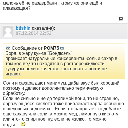
мелочь её не раздербанит, ктому же она ещё и
плавающая?
btishin
сказал(-а):
07.12.2014
22:52
Сообщение от
РОМ75
Боря, в жару кук-за "Бондюэль"
прокисает,натуральные консерванты -соль и сахар в
том кол-ве,что находятся в растворе жидкости
кукурузы,роли в качестве консерванта почти не
играют.
Соли и сахара дают минимум, дабы вкус был хороший,
поэтому и делают дополнительно термическую
обработку.
Если не сильно и не до терпимой вони, то не страшно,
образующаяся кислота тоже привлекает карпа особенно
в щелочных водоемах... Если это напрягает, то добавте
еще сахару или соли, а можно мед, лимонную кислоту
или что-то спиртное, ну, если не жалко, то можно
водки.....