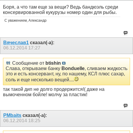
Боря, а что там еще за вещи? Ведь бандюэль среди
консервированной кукурузы номер один для рыбы.
С уважением, Александр
Вячеслав1
сказал(-а):
06.12.2014
17:27
Сообщение от
btishin
Слава, открываем банку
Bonduelle
, сливаем жидкость
это и есть консервант, ну, по нашему, КСЛ плюс сахар,
соль и еще несколько вещей....
так такой дип не долго продержится!( даже на
вымоченном бойле! молчу за пластик!
PMbaits
сказал(-а):
06.12.2014
18:25