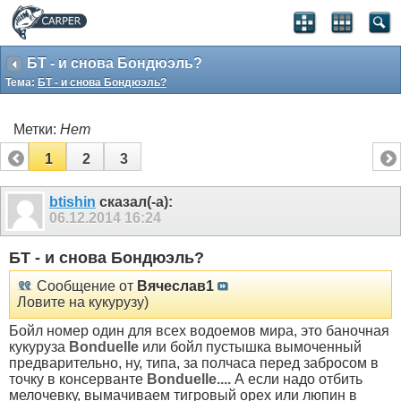
БТ - и снова Бондюэль?
Тема:
БТ - и снова Бондюэль?
Метки:
Нет
1
2
3
btishin
сказал(-а):
06.12.2014
16:24
БТ - и снова Бондюэль?
Сообщение от
Вячеслав1
Ловите на кукурузу)
Бойл номер один для всех водоемов мира, это баночная
кукуруза
Bonduelle
или бойл пустышка вымоченный
предварительно, ну, типа, за полчаса перед забросом в
точку в консерванте
Bonduelle....
А если надо отбить
мелочевку, вымачиваем тигровый орех или люпин в