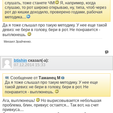
слушать, тоже станете ЧМ!
Я, например, когда
слушаю, то рот широко открываю, ну, типа, чтоб через
рот до кишки доходило, проверено годами, рабочая
методика....
Да я тоже слышал про такую методику. У нее еще такой
девиз: не бери в голову, бери в рот. Не понравится -
выплюнешь.
Михаил Зрайченко.
btishin
сказал(-а):
07.12.2014
15:33
Сообщение от
Таманец М
Да я тоже слышал про такую методику. У нее еще
такой девиз: не бери в голову, бери в рот. Не
понравится - выплюнешь.
Ага, выплюнешь!
Но вырисовывается небольшая
проблема, блин, привкус остается... Так вот, на счет
привкуса....