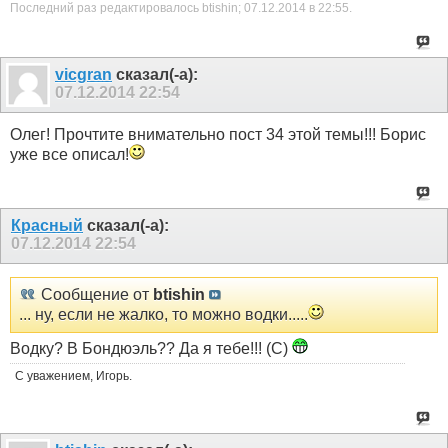
Последний раз редактировалось btishin; 07.12.2014 в
22:55
.
vicgran
сказал(-а):
07.12.2014
22:54
Олег! Прочтите внимательно пост 34 этой темы!!! Борис
уже все описал!
Красный
сказал(-а):
07.12.2014
22:54
Сообщение от
btishin
... ну, если не жалко, то можно водки.....
Водку? В Бондюэль?? Да я тебе!!! (С)
С уважением, Игорь.