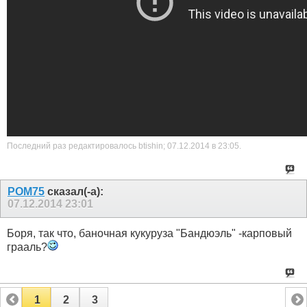
Последний раз редактировалось btishin; 07.12.2014 в
23:05
.
РОМ75
сказал(-а):
07.12.2014
23:01
Боря, так что, баночная кукуруза "Бандюэль" -карповый
грааль?
1
2
3