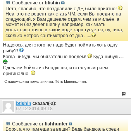
Сообщение от
btishin
Петр, спасибо, что поздравили с ДР, было приятно!
Неа, это не рецепт как стать ЧМ, если Вы поедите на
следующий, я Вам дешевле отдам, чем за мильён, а
может и без денег шепну, например, как знать
достаточно точно в какой воде карп тусуется, ну, типа,
сколько метров-сантиметров от дна ......
Надеюсь, для этого не надо будет поймать хоть одну
рыбу?!
Когда-нибудь мы обязательно поедем!
Куда-нибудь....
Сделаем бойлы из Бондюэля, и всех увыиграем
оригинално!
С наилучшими пожеланиями, Пётр Миненко - мл.
btishin
сказал(-а):
07.12.2014
09:18
Сообщение от
fishhunter
Боря, а что там еще за вещи? Ведь бандюэль среди