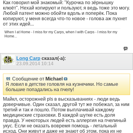
Как говорил мой знакомый: "Курочка по зёрнышку
клюёт". Нехай копируют и пользуют, я ведь тоже это могу.
Любой патент можно обойти вдоль и поперёк. Пока
копируют, у меня всегда что-то новое - голова аж пухнет
от этих идей...
When I at Home - I miss for my Carps, when I with Carps - I miss for my
Home...
Long Carp
сказал(-а):
23.09.2014
10:14
Сообщение от
Michael
Я ловил в детстве головля на кузнечики. Но самые
большие попадались на пчелу!
Майкл, осторожней pls в высказываниях - люди ведь
доверчивые. Один сказал, другой тут же побежал, за ним
третий и так и пошло. Потом выплачивай каждому
медицинские страховки. В каждой шутке есть доля
правда. У некоторых людей есть аллергия на пчелиный
укус. Если не оказать вовремя помощь - летальный
исход. Они живут и даже не знают об этом, пока их не