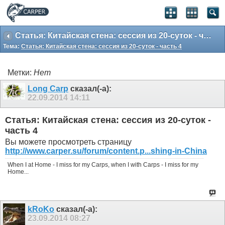
Статья: Китайская стена: сессия из 20-суток - часть 4
Тема:
Статья: Китайская стена: сессия из 20-суток - часть 4
Метки:
Нет
Long Carp
сказал(-а):
22.09.2014
14:11
Статья: Китайская стена: сессия из 20-суток -
часть 4
Вы можете просмотреть страницу
http://www.carper.su/forum/content.p...shing-in-China
When I at Home - I miss for my Carps, when I with Carps - I miss for my
Home...
kRoKo
сказал(-а):
23.09.2014
08:27