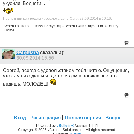
укусили. Бедняги...
Последний раз редактировалось Long Carp; 23.09.2014 в
10:16
.
When I at Home - I miss for my Carps, when I with Carps - I miss for my
Home...
Carpusha
сказал(-а):
30.09.2014
15:56
Сергей, всегда с удовольствием тебя читаю. Ощущения,
что сам находишься где то рядом и воочию всё это
видишь. МОЛОДЕЦ!
Вход
Регистрация
Полная версия
Вверх
Powered by
vBulletin®
Version 4.1.11
Copyright © 2026 vBulletin Solutions, Inc. All rights reserved.
Перевод:
zCarot