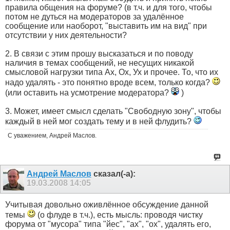
правила общения на форуме? (в т.ч. и для того, чтобы
потом не дуться на модераторов за удалённое
сообщение или наоборот, "выставить им на вид" при
отсутствии у них деятельности?
2. В связи с этим прошу высказаться и по поводу
наличия в темах сообщений, не несущих никакой
смысловой нагрузки типа Ах, Ох, Ух и прочее. То, что их
надо удалять - это понятно вроде всем, только когда?
(или оставить на усмотрение модератора?
)
3. Может, имеет смысл сделать "Свободную зону", чтобы
каждый в ней мог создать тему и в ней флудить?
С уважением, Андрей Маслов.
Андрей Маслов
сказал(-а):
19.03.2008
14:05
Учитывая довольно оживлённое обсуждение данной
темы
(о флуде в т.ч.), есть мысль: проводя чистку
форума от "мусора" типа "йес", "ах", "ох", удалять его,