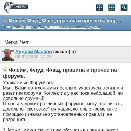
Флейм, Флуд, Флад, правила и прочее на форуме.
Тема:
Флейм, Флуд, Флад, правила и прочее на форуме.
Метки:
Нет
Андрей Маслов
сказал(-а):
06.03.2008
17:25
Флейм, Флуд, Флад, правила и прочее на
форуме.
Уважаемые Форумчане!
Мы с Вами потихоньку и посильно участвуем в жизни и
развитии форума. Коллектив у нас пока небольшой, но
довольно дружный.
По опыту других различных форумов, могут возникать
довольно "скользкие" ситуации, которые кроме как с
помощью изначально установленных правил и не
разрешить.
1. Может, имеет смысл нам обсудить и принять некие