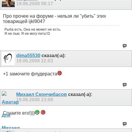
19.06.2008
08:17
Про прочее на форуме - нельзя ли "убить" этих
товарищей ijkl904?
Рыба есть. Она не может не есть.
Я не пью. Я не могу пить!:D
dima55530
сказал(-а):
19.06.2008
22:03
+1 замочите флудераста
Михаил Скончибасов
сказал(-а):
19.06.2008
23:08
Сгнаите его!)))