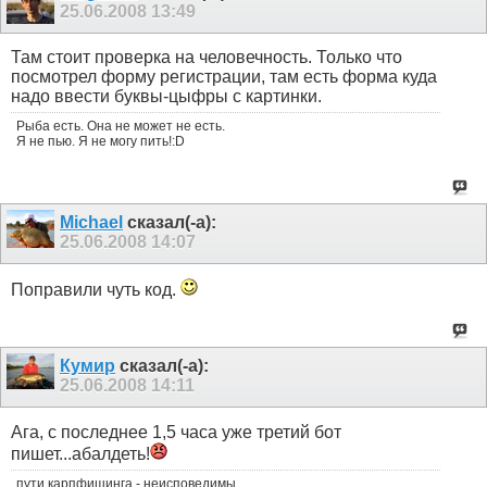
25.06.2008
13:49
Там стоит проверка на человечность. Только что
посмотрел форму регистрации, там есть форма куда
надо ввести буквы-цыфры с картинки.
Рыба есть. Она не может не есть.
Я не пью. Я не могу пить!:D
Michael
сказал(-а):
25.06.2008
14:07
Поправили чуть код.
Кумир
сказал(-а):
25.06.2008
14:11
Ага, с последнее 1,5 часа уже третий бот
пишет...абалдеть!
пути карпфишинга - неисповедимы....