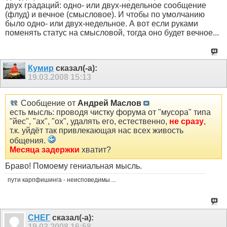
двух градаций: одно- или двух-недельное сообщение
(флуд) и вечное (смысловое). И чтобы по умолчанию
было одно- или двух-недельное. А вот если руками
поменять статус на смысловой, тогда оно будет вечное...
Кумир
сказал(-а):
19.03.2008
15:13
Сообщение от
Андрей Маслов
есть мысль: проводя чистку форума от "мусора" типа
"йес", "ах", "ох", удалять его, естественно,
не сразу
,
т.к. уйдёт так привлекающая нас всех живость
общения.
Месяца задержки
хватит?
Браво! Помоему гениальная мысль.
пути карпфишинга - неисповедимы....
СНЕГ
сказал(-а):
19.03.2008
16:58