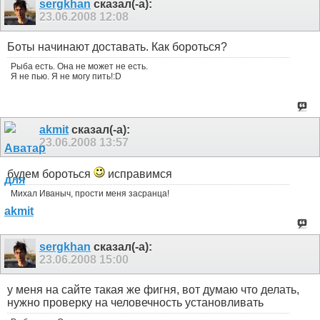
sergkhan
сказал(-а):
23.06.2008
12:08
Боты начинают доставать. Как бороться?
Рыба есть. Она не может не есть.
Я не пью. Я не могу пить!:D
akmit
сказал(-а):
23.06.2008
13:57
будем бороться
исправимся
Михал Иваныч, прости меня засранца!
sergkhan
сказал(-а):
23.06.2008
15:00
у меня на сайте такая же фигня, вот думаю что делать,
нужно проверку на человечность установливать