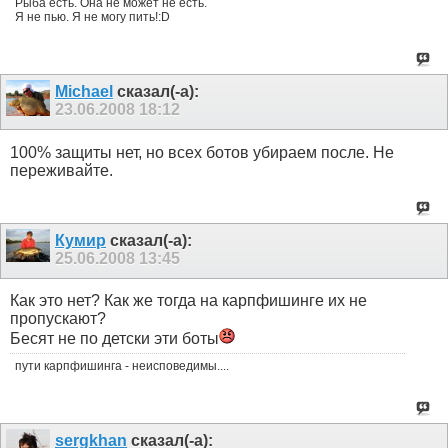
Рыба есть. Она не может не есть.
Я не пью. Я не могу пить!:D
Michael
сказал(-а):
23.06.2008
18:12
100% защиты нет, но всех ботов убираем после. Не
переживайте.
Кумир
сказал(-а):
25.06.2008
13:45
Как это нет? Как же тогда на карпфишинге их не
пропускают?
Бесят не по детски эти боты
пути карпфишинга - неисповедимы....
sergkhan
сказал(-а):