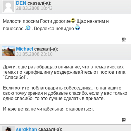
DEN
сказал(-а):
29.03.2008
18:43
Милости просим Гости дорогие
Щас накатим и
понеслась
. Верлекса невидно
Michael
сказал(-а):
31.05.2008
23:10
Други, еще раз обращаю внимание, что в тематических
темах по карпфишингу воздерживайтесь от постов типа
"Спасибо!".
Если хотите поблагодарить собеседника, то напишите
свою точку зрения и добавьте спасибо. если у вас только
одно спасибо, то это лучше сделать в привате.
Иначе ветка не читабельная становиться.
sergkhan
сказал(-а):