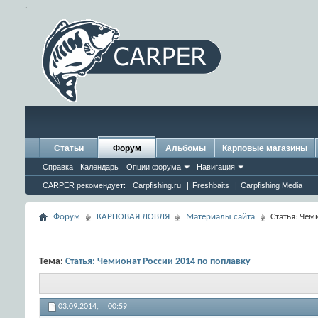
.
Статьи
Форум
Альбомы
Карповые магазины
Справка
Календарь
Опции форума
Навигация
CARPER рекомендует:
Carpfishing.ru
|
Freshbaits
|
Carpfishing Media
Форум
КАРПОВАЯ ЛОВЛЯ
Материалы сайта
Статья: Чем
Тема:
Статья: Чемионат России 2014 по поплавку
03.09.2014,
00:59