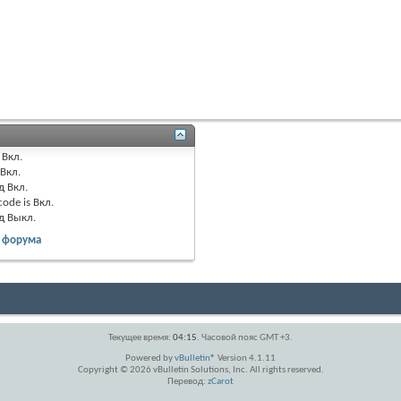
Вкл.
Вкл.
д
Вкл.
code is
Вкл.
од
Выкл.
 форума
Текущее время:
04:15
. Часовой пояс GMT +3.
Powered by
vBulletin®
Version 4.1.11
Copyright © 2026 vBulletin Solutions, Inc. All rights reserved.
Перевод:
zCarot