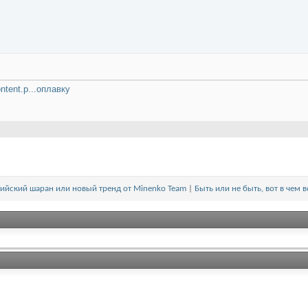
ontent.p...оплавку
нийский шаран или новый тренд от Minenko Team
|
Быть или не быть, вот в чем 