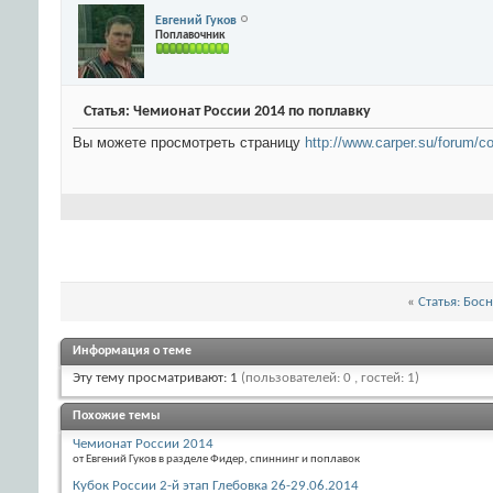
Евгений Гуков
Поплавочник
Статья: Чемионат России 2014 по поплавку
Вы можете просмотреть страницу
http://www.carper.su/forum/c
«
Статья: Бос
Информация о теме
Эту тему просматривают: 1
(пользователей: 0 , гостей: 1)
Похожие темы
Чемионат России 2014
от Евгений Гуков в разделе Фидер, спиннинг и поплавок
Кубок России 2-й этап Глебовка 26-29.06.2014