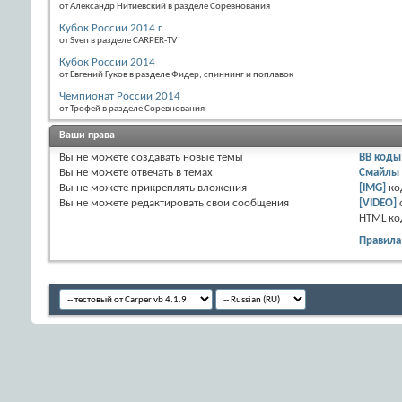
от Александр Нитиевский в разделе Соревнования
Кубок России 2014 г.
от Sven в разделе CARPER-TV
Кубок России 2014
от Евгений Гуков в разделе Фидер, спиннинг и поплавок
Чемпионат России 2014
от Трофей в разделе Соревнования
Ваши права
Вы
не можете
создавать новые темы
BB коды
Вы
не можете
отвечать в темах
Смайлы
Вы
не можете
прикреплять вложения
[IMG]
ко
Вы
не можете
редактировать свои сообщения
[VIDEO]
HTML к
Правила