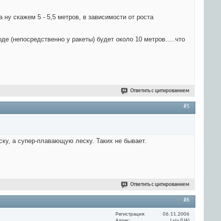
ну скажем 5 - 5,5 метров, в зависимости от роста
де (непосредственно у ракеты) будет около 10 метров.....что
Ответить с цитированием
#5
ску, а супер-плавающую леску. Таких не бывает.
Ответить с цитированием
#6
Регистрация
06.11.2006
Адрес
Lviv (UA)