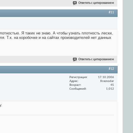
Ответить с цитированием
#11
отностью. Я таких не знаю. А чтобы узнать плотность лески,
я. Т.к. на коробочке и на сайтах производителей нет данных
Ответить с цитированием
#12
Регистрация
17.10.2006
Адрес
Krasnodar
Возраст
45
Сообщений
1,012
у.