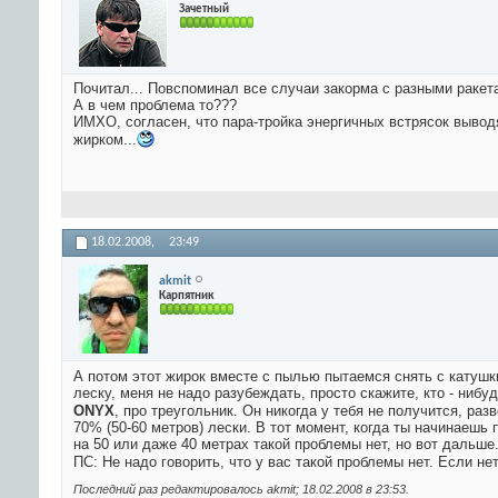
Зачетный
Почитал... Повспоминал все случаи закорма с разными ракета
А в чем проблема то???
ИМХО, согласен, что пара-тройка энергичных встрясок вывод
жирком...
18.02.2008,
23:49
akmit
Карпятник
А потом этот жирок вместе с пылью пытаемся снять с катушк
леску, меня не надо разубеждать, просто скажите, кто - нибуд
ONYX
, про треугольник. Он никогда у тебя не получится, раз
70% (50-60 метров) лески. В тот момент, когда ты начинаешь
на 50 или даже 40 метрах такой проблемы нет, но вот дальше..
ПС: Не надо говорить, что у вас такой проблемы нет. Если нет
Последний раз редактировалось akmit; 18.02.2008 в
23:53
.