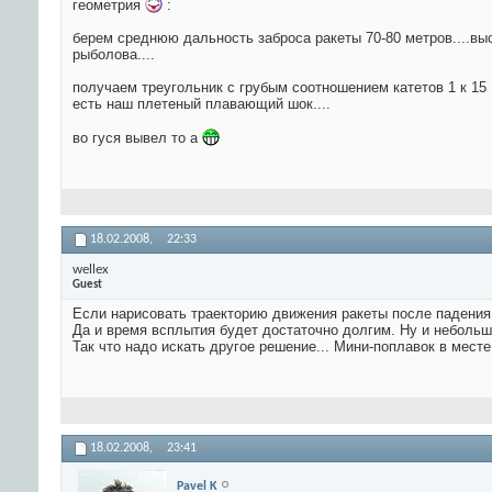
геометрия
:
берем среднюю дальность заброса ракеты 70-80 метров....выс
рыболова....
получаем треугольник с грубым соотношением катетов 1 к 15 .
есть наш плетеный плавающий шок....
во гуся вывел то а
18.02.2008,
22:33
wellex
Guest
Если нарисовать траекторию движения ракеты после падения 
Да и время всплытия будет достаточно долгим. Ну и небольшо
Так что надо искать другое решение... Мини-поплавок в месте
18.02.2008,
23:41
Pavel K