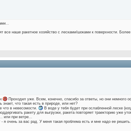
ми...
ят все наше ракетное хозяйство с лесками/шоками к поверхности. Более
и.
Проходил уже. Всем, конечно, спасибо за ответы, но они немного
ь знает, что такая есть в природе, или нет?
ве что в невесомости.
В воде у тебя будет при ослабленной леске (ко
 поддергивать ракету для выгрузки, ракета повторяет траекторию уже уто
. или при ветре...
 - я очень за вас рад. У меня такая проблема есть и мне надо ее решить