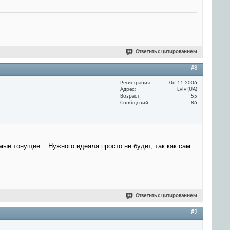
Ответить с цитированием
#8
Регистрация
06.11.2006
Адрес
Lviv (UA)
Возраст
55
Сообщений
86
ые тонущие... Нужного идеала просто не будет, так как сам
Ответить с цитированием
#9