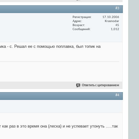
#3
Регистрация
17.10.2006
Адрес
Krasnodar
Возраст
45
Сообщений
1,012
мка - с. Решал ее с помощью поплавка, был топик на
Ответить с цитированием
#4
ак раз в это время она (леска) и не успевает утонуть .....так