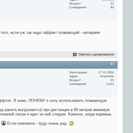
Возраст
55
Сообщений
86
 того, если уж так надо эффект плавающей - натираем
Ответить с цитированием
#7
Регистрация
17.10.2006
Адрес
Krasnodar
Возраст
45
Сообщений
1,012
 оффтоп. Я знаю, ПОЧЕМУ я хочу использовать плавающую
гда ракета выгружается) при дистанции в 80 метров минимум
пленной лески и идет за ней следом. Конечно, когда кормишь
.
Если поможете - буду очень рад.