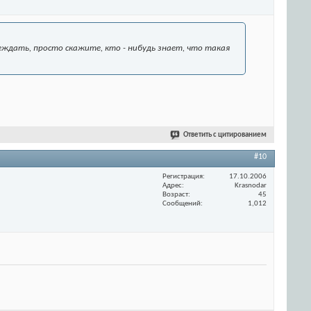
беждать, просто скажите, кто - нибудь знает, что такая
Ответить с цитированием
#10
Регистрация
17.10.2006
Адрес
Krasnodar
Возраст
45
Сообщений
1,012