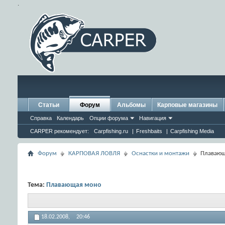
.
Статьи
Форум
Альбомы
Карповые магазины
Справка
Календарь
Опции форума
Навигация
CARPER рекомендует:
Carpfishing.ru
|
Freshbaits
|
Carpfishing Media
Форум
КАРПОВАЯ ЛОВЛЯ
Оснастки и монтажи
Плавающ
Тема:
Плавающая моно
18.02.2008,
20:46