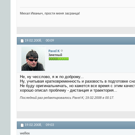
Михал Иваныч, прости меня засранца!
19.02.2008,
00:09
Pavel K
Зачетный
Не, ну чесслово, я ж по доброму...
Ну, учитывая кратковременность и разовость в подготовке сна
Не буду оригинальничать, но кажется все время с этим каче
хорошо описал проблему - дистанция и траектория...
Последний раз редактировалось Pavel K; 19.02.2008 в
00:17
.
19.02.2008,
09:03
wellex