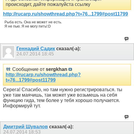
происходит, дайте пожалуйста ссылку
http://rucarp.ru/showthread.php?t=76...1799#post11799
Рыба есть. Она не может не есть.
Я не пью. Я не могу пить!:D
Геннадий Садик
сказал(-а):
24.07.2014
18:45
Сообщение от
sergkhan
http://rucarp.ru/showthread.php?
t=76...1799#post11799
Серега! Спасибо, но там нужно регистрироваться. ты
уже там маячишь, так может уже возьмешь на себя
функцию гида, тем более у тебя хорошо получается.
Информируй тут.
Дмитрий Шувалов
сказал(-а):
24.07.2014
18:53