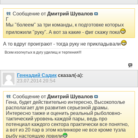
Сообщение от
Дмитрий Шувалов
Г
Мы "болеем" за три команды, к подготовке которых
приложили "руку". А вот за какие - фиг скажу пока
А то вдруг проиграют - тогда руку не прикладывали
Всем изогнутых в дугу удилищ и терпения!!!
Геннадий Садик
сказал(-а):
23.07.2014
20:54
Сообщение от
Дмитрий Шувалов
Гена, будет действительно интересно, Высокополье
располагает для развития серьезной драмы.
Интересно также и оценить реальный рыболовно-
тактический уровень каждой пары, ведь про
потенциал каждого сектора практически все понятно,
а вот из 20 пар в этом колинкоре не все кроме тузла
рыбу настоящую ловили