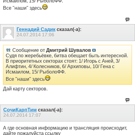
Исмаилом, 15/ РыболоФФ.
Все "наши" здесь
Геннадий Садик
сказал(-а):
24.07.2014
17:06
Сообщение от
Дмитрий Шувалов
Судя по жеребьёвке, битва обещает быть интересной.
В приоритетных секторах стоят: 1/ Игорь с Аней, 3/
Алифтин, 4/ Колесников, 6/ Архиповы, 10/ Гена с
Исмаилом, 15/ РыболоФФ.
Все "наши" здесь
Дай карту секторов.
СочиКарпТим
сказал(-а):
24.07.2014
17:07
А где основная информацию и трансляция происходит,
дайте пожалуйста ссылку