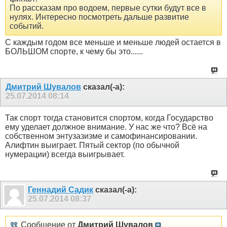
По рассказам про водоем, первые сутки будут все в
нулях. Интересно посмотреть дальше развитие
событий.
С каждым годом все меньше и меньше людей остается в
БОЛЬШОМ спорте, к чему бы это......
Дмитрий Шувалов
сказал(-а):
25.07.2014
08:14
Так спорт тогда становится спортом, когда Государство
ему уделает должное внимание. У нас же что? Всё на
собственном энтузазизме и самофинансировании.
Алифтин выиграет. Пятый сектор (по обычной
нумерации) всегда выигрывает.
Геннадий Садик
сказал(-а):
25.07.2014
08:37
Сообщение от
Дмитрий Шувалов