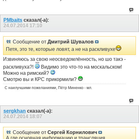
PMbaits
сказал(-а):
24.07.2014
17:10
Сообщение от
Дмитрий Шувалов
Петя, это те, которые ловят, а не на раскливухе
Извиняюсь за свою неосведомлённость, но шо такэ -
раскливуха?!
Видимо это что-то на москальском!
Можно на римский?
Смотрю вы и КРС прикормили?
С наилучшими пожеланиями, Пётр Миненко - мл.
sergkhan
сказал(-а):
24.07.2014
18:07
Сообщение от
Сергей Корнилович
А где основная информацию и трансляция