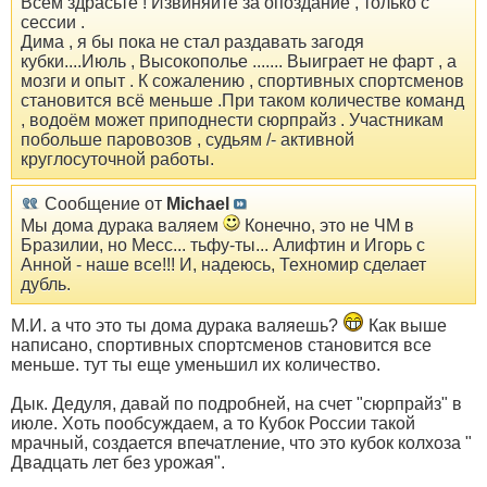
Всем здрасьте ! Извиняйте за опоздание , только с
сессии .
Дима , я бы пока не стал раздавать загодя
кубки....Июль , Высокополье .......
Выиграет не фарт , а
мозги и опыт . К сожалению , спортивных спортсменов
становится всё меньше .При таком количестве команд
, водоём может приподнести сюрпрайз . Участникам
побольше паровозов , судьям /- активной
круглосуточной работы.
Сообщение от
Michael
Мы дома дурака валяем
Конечно, это не ЧМ в
Бразилии, но Месс... тьфу-ты... Алифтин и Игорь с
Анной - наше все!!! И, надеюсь, Техномир сделает
дубль.
М.И. а что это ты дома дурака валяешь?
Как выше
написано, спортивных спортсменов становится все
меньше. тут ты еще уменьшил их количество.
Дык. Дедуля, давай по подробней, на счет "сюрпрайз" в
июле. Хоть пообсуждаем, а то Кубок России такой
мрачный, создается впечатление, что это кубок колхоза "
Двадцать лет без урожая".