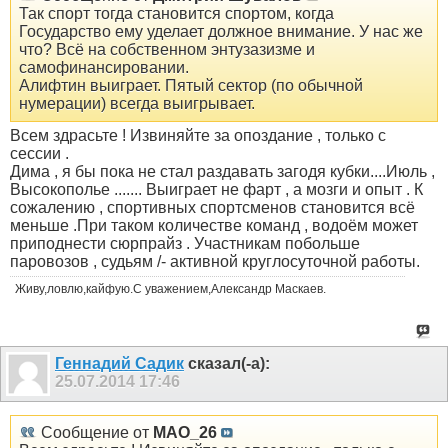
Так спорт тогда становится спортом, когда
Государство ему уделает должное внимание. У нас же
что? Всё на собственном энтузазизме и
самофинансировании.
Алифтин выиграет. Пятый сектор (по обычной
нумерации) всегда выигрывает.
Всем здрасьте ! Извиняйте за опоздание , только с
сессии .
Дима , я бы пока не стал раздавать загодя кубки....Июль ,
Высокополье .......
Выиграет не фарт , а мозги и опыт . К
сожалению , спортивных спортсменов становится всё
меньше .При таком количестве команд , водоём может
приподнести сюрпрайз . Участникам побольше
паровозов , судьям /- активной круглосуточной работы.
Живу,ловлю,кайфую.С уважением,Александр Маскаев.
Геннадий Садик
сказал(-а):
25.07.2014
17:46
Сообщение от
MAO_26