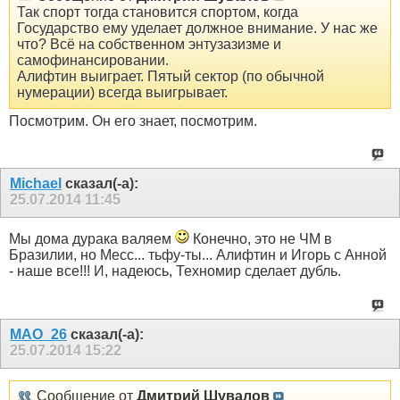
Так спорт тогда становится спортом, когда
Государство ему уделает должное внимание. У нас же
что? Всё на собственном энтузазизме и
самофинансировании.
Алифтин выиграет. Пятый сектор (по обычной
нумерации) всегда выигрывает.
Посмотрим. Он его знает, посмотрим.
Michael
сказал(-а):
25.07.2014
11:45
Мы дома дурака валяем
Конечно, это не ЧМ в
Бразилии, но Месс... тьфу-ты... Алифтин и Игорь с Анной
- наше все!!! И, надеюсь, Техномир сделает дубль.
MAO_26
сказал(-а):
25.07.2014
15:22
Сообщение от
Дмитрий Шувалов