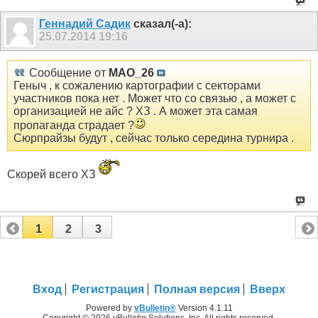
Геннадий Садик
сказал(-а):
25.07.2014
19:16
Сообщение от
MAO_26
Геныч , к сожалению картографии с секторами
участников пока нет . Может что со связью , а может с
организацией не айс ? ХЗ
. А может эта самая
пропаганда страдает ?
Сюрпрайзы будут , сейчас только середина турнира .
Скорей всего ХЗ
1
2
3
Вход
Регистрация
Полная версия
Вверх
Powered by
vBulletin®
Version 4.1.11