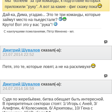
Мы "болеем" за три команды, к подготовке которых
приложили "руку". А вот за какие - фиг скажу пока
Дай-ка, Дима, угадаю... Это те три команды, которые
займут место на пьедестале?
Круто! Вот это у вас "рука"!
С наилучшими пожеланиями, Пётр Миненко - мл.
Дмитрий Шувалов
сказал(-а):
23.07.2014
22:52
Петя, это те, которые ловят, а не на раскливухе
Дмитрий Шувалов
сказал(-а):
24.07.2014
16:59
Судя по жеребьёвке, битва обещает быть интересной.
В приоритетных секторах стоят: 1/ Игорь с Аней, 3/
Алифтин, 4/ Колесников, 6/ Архиповы, 10/ Гена с