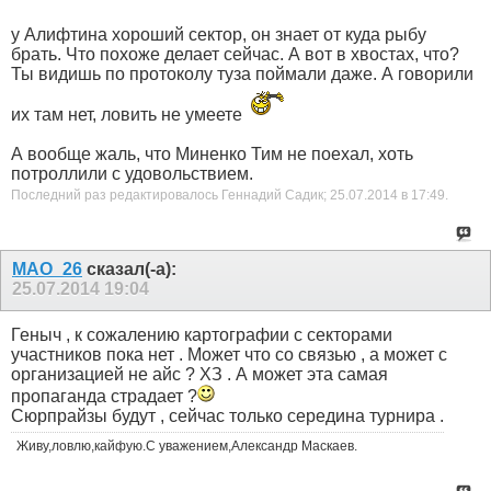
у Алифтина хороший сектор, он знает от куда рыбу
брать. Что похоже делает сейчас. А вот в хвостах, что?
Ты видишь по протоколу туза поймали даже. А говорили
их там нет, ловить не умеете
А вообще жаль, что Миненко Тим не поехал, хоть
потроллили с удовольствием.
Последний раз редактировалось Геннадий Садик; 25.07.2014 в
17:49
.
MAO_26
сказал(-а):
25.07.2014
19:04
Геныч , к сожалению картографии с секторами
участников пока нет . Может что со связью , а может с
организацией не айс ? ХЗ
. А может эта самая
пропаганда страдает ?
Сюрпрайзы будут , сейчас только середина турнира .
Живу,ловлю,кайфую.С уважением,Александр Маскаев.