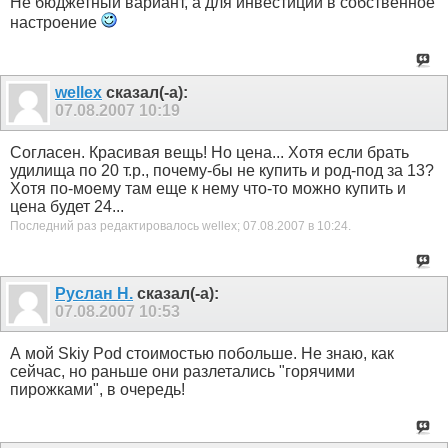
Не бюджетный вариант, а для инвестиций в собственное
настроение
wellex
сказал(-а):
07.08.2007
10:19
Согласен. Красивая вещь! Но цена... Хотя если брать
удилища по 20 т.р., почему-бы не купить и род-под за 13?
Хотя по-моему там еще к нему что-то можно купить и
цена будет 24...
Последний раз редактировалось wellex; 07.08.2007 в
10:24
.
Руслан Н.
сказал(-а):
07.08.2007
10:53
А мой Skiy Pod стоимостью побольше. Не знаю, как
сейчас, но раньше они разлетались "горячими
пирожками", в очередь!