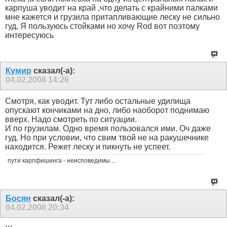
карпуша уводит на край ,что делать с крайними палками
мне кажется и грузила притапливающие леску не сильно
гуд. Я пользуюсь стойками но хочу Rоd вот поэтому
интересуюсь
Кумир
сказал(-а):
04.02.2008
14:26
Смотря, как уводит. Тут либо остальные удилища
опускают кончиками на дно, либо наоборот поднимаю
вверх. Надо смотреть по ситуации.
И по грузилам. Одно время пользовался ими. Оч даже
гуд. Но при условии, что свим твой не на ракушечнике
находится. Режет леску и пикнуть не успеет.
пути карпфишинга - неисповедимы....
Босян
сказал(-а):
04.02.2008
20:34