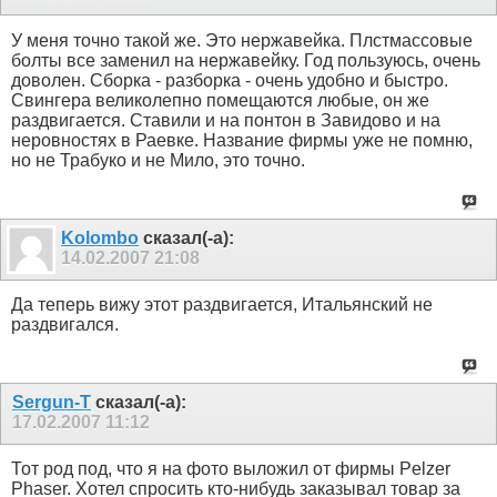
У меня точно такой же. Это нержавейка. Плстмассовые
болты все заменил на нержавейку. Год пользуюсь, очень
доволен. Сборка - разборка - очень удобно и быстро.
Свингера великолепно помещаются любые, он же
раздвигается. Ставили и на понтон в Завидово и на
неровностях в Раевке. Название фирмы уже не помню,
но не Трабуко и не Мило, это точно.
Kolombo
сказал(-а):
14.02.2007
21:08
Да теперь вижу этот раздвигается, Итальянский не
раздвигался.
Sergun-T
сказал(-а):
17.02.2007
11:12
Тот род под, что я на фото выложил от фирмы Pelzer
Phaser. Хотел спросить кто-нибудь заказывал товар за