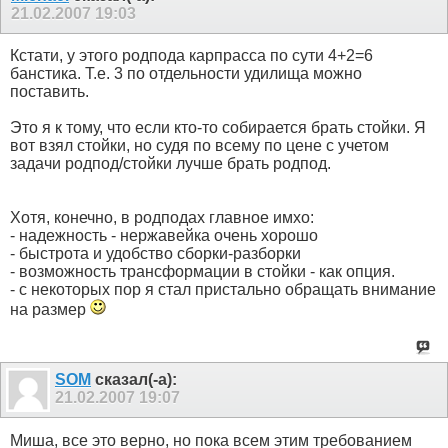
21.02.2007
19:03
Кстати, у этого родпода карпрасса по сути 4+2=6
банстика. Т.е. 3 по отдельности удилища можно
поставить.
Это я к тому, что если кто-то собирается брать стойки. Я
вот взял стойки, но судя по всему по цене с учетом
задачи родпод/стойки лучше брать родпод.
Хотя, конечно, в родподах главное имхо:
- надежность - нержавейка очень хорошо
- быстрота и удобство сборки-разборки
- возможность трансформации в стойки - как опция.
- с некоторых пор я стал пристально обращать внимание
на размер
SOM
сказал(-а):
21.02.2007
19:07
Миша, все это верно, но пока всем этим требованием