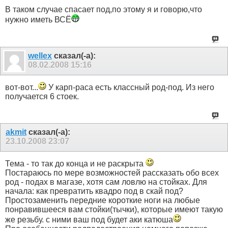
В таком случае спасает под,по этому я и говорю,что
нужно иметь ВСЁ
wellex
сказал(-а):
08.02.2008
15:16
вот-вот...
У карп-раса есть классный род-под. Из него
получается 6 стоек.
akmit
сказал(-а):
23.10.2008
23:07
Тема - то так до конца и не раскрыта
Постараюсь по мере возможностей рассказать обо всех
род - подах в магазе, хотя сам ловлю на стойках. Для
начала: как превратить квадро под в скай под?
Простозаменить передние короткие ноги на любые
понравившееся вам стойки(тычки), которые имеют такую
же резьбу. с ними ваш под будет аки катюша