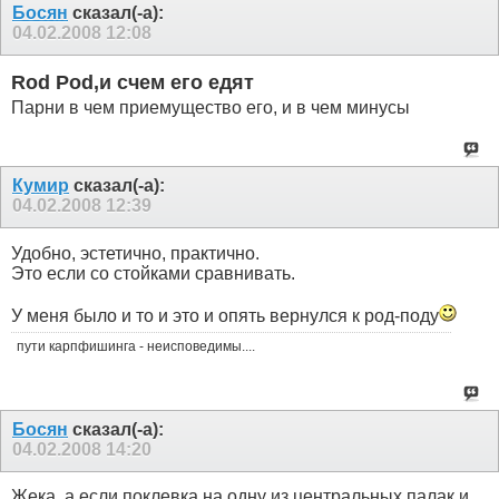
Босян
сказал(-а):
04.02.2008
12:08
Rоd Pоd,и счем его едят
Парни в чeм приемущество eго, и в чем минусы
Кумир
сказал(-а):
04.02.2008
12:39
Удобно, эстетично, практично.
Это если со стойками сравнивать.
У меня было и то и это и опять вернулся к род-поду
пути карпфишинга - неисповедимы....
Босян
сказал(-а):
04.02.2008
14:20
Жека ,а если поклевка на одну из центральных палак и