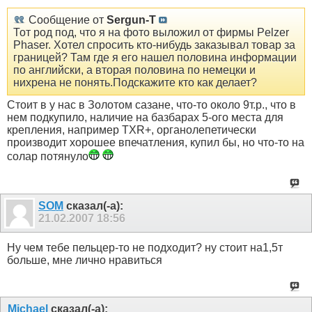
Сообщение от
Sergun-T
Тот род под, что я на фото выложил от фирмы Pelzer
Phaser. Хотел спросить кто-нибудь заказывал товар за
границей? Там где я его нашел половина информации
по английски, а вторая половина по немецки и
нихрена не понять.Подскажите кто как делает?
Стоит в у нас в Золотом сазане, что-то около 9т.р., что в
нем подкупило, наличие на базбарах 5-ого места для
крепления, например TXR+, органолепетически
производит хорошее впечатления, купил бы, но что-то на
солар потянуло
SOM
сказал(-а):
21.02.2007
18:56
Ну чем тебе пельцер-то не подходит? ну стоит на1,5т
больше, мне лично нравиться
Michael
сказал(-а):