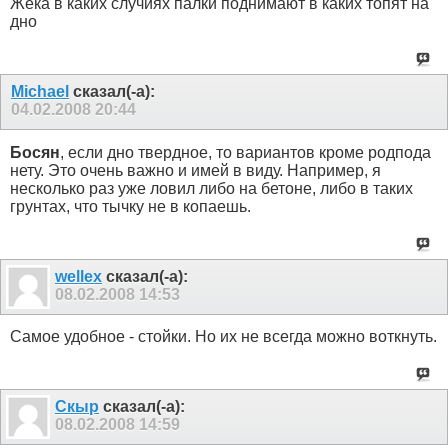
Жека в каких случиях палки поднимают в каких топят на
дно
Michael
сказал(-а):
04.02.2008
20:44
Босян
, если дно твердное, то вариантов кроме родпода
нету. Это очень важно и имей в виду. Например, я
несколько раз уже ловил либо на бетоне, либо в таких
грунтах, что тычку не в копаешь.
wellex
сказал(-а):
08.02.2008
14:53
Самое удобное - стойки. Но их не всегда можно воткнуть.
Скыр
сказал(-а):
08.02.2008
14:59