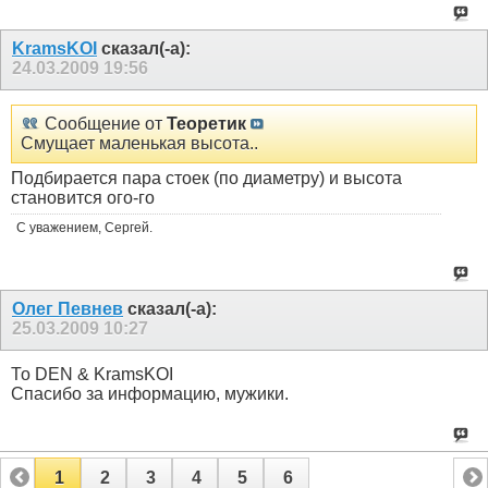
KramsKOI
сказал(-а):
24.03.2009
19:56
Сообщение от
Теоретик
Смущает маленькая высота..
Подбирается пара стоек (по диаметру) и высота
становится ого-го
С уважением, Сергей.
Олег Певнев
сказал(-а):
25.03.2009
10:27
То DEN & KramsKOI
Спасибо за информацию, мужики.
1
2
3
4
5
6