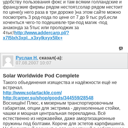
удобству пользования фокс и там всякии голландские и
французкие фирмы рядом нестоят,солар рядом нестоит
по цене(у него раза в три дороже )на этом сайте можно
посмотреть 3 род-пода по цене от 7 до 9 тыс руб,если
хоченться чего-то подешевле-три-под магик -под
анаконда за 5тыс или пролоджик за
4тыс!
http://www.addercarp.pl/?
x7l5lxh3xpl...x3xylkxyx5llx+
Руслан Н.
сказал(-а):
07.08.2007
10:07
Solar Worldwide Pod Complete
Такого объединения изящества и надёжности ещё не
встречал.
http://www.solartackle.com/
http://carper.su/shop/goods/344559/28548
Восхищён! Плюс, к мизерным транспортировочным
габаритам, опции для экстрима - двухколенные стойки,
чашки и мощная центральная перекладина. Всё
естественно из нержавейки, даже амортизационные
пружины под болтами. Короче для эстетов карпфишинга.