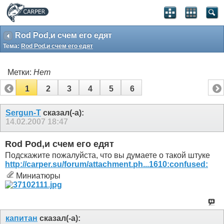
Rоd Pоd,и счем его едят
Тема:
Rоd Pоd,и счем его едят
Метки:
Нет
1
2
3
4
5
6
Sergun-T
сказал(-а):
14.02.2007
18:47
Rоd Pоd,и счем его едят
Подскажите пожалуйста, что вы думаете о такой штуке
http://carper.su/forum/attachment.ph...1610:confused:
Миниатюры
капитан
сказал(-а):