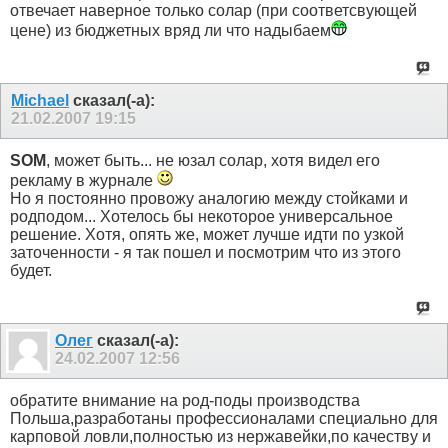
отвечает наверное только солар (при соответсвующей
цене) из бюджетных вряд ли что надыбаем
Michael
сказал(-а):
21.02.2007
19:15
SOM
, может быть... не юзал солар, хотя видел его
рекламу в журнале
Но я постоянно провожу аналогию между стойками и
родподом... Хотелось бы некоторое универсальное
решение. Хотя, опять же, может лучше идти по узкой
заточенности - я так пошел и посмотрим что из этого
будет.
Олег
сказал(-а):
24.02.2007
12:56
обратите внимание на род-поды производства
Польша,разработаны профессионалами специально для
карповой ловли,полностью из нержавейки,по качеству и