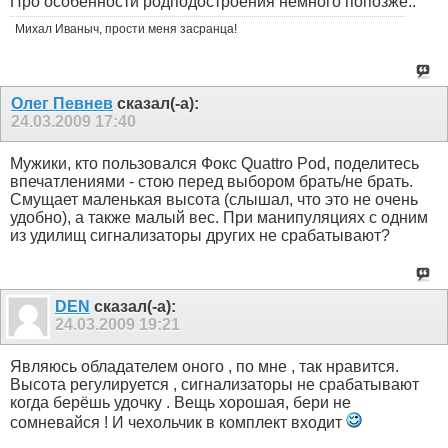
Про особенности родподостроения немного попозже..
Михал Иваныч, прости меня засранца!
Олег Певнев
сказал(-а):
24.03.2009
17:40
Мужики, кто пользовался Фокс Quattro Pod, поделитесь
впечатлениями - стою перед выбором брать/не брать.
Смущает маленькая высота (слышал, что это не очень
удобно), а также малый вес. При манипуляциях с одним
из удилищ сигнализаторы других не срабатывают?
DEN
сказал(-а):
24.03.2009
19:21
Являюсь обладателем оного , по мне , так нравится.
Высота регулируется , сигнализаторы не срабатывают
когда берёшь удочку . Вещь хорошая, бери не
сомневайся ! И чехольчик в комплект входит