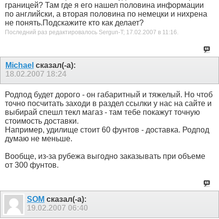
границей? Там где я его нашел половина информации
по английски, а вторая половина по немецки и нихрена
не понять.Подскажите кто как делает?
Последний раз редактировалось Sergun-T; 17.02.2007 в
11:16
.
Michael
сказал(-а):
18.02.2007
18:24
Родпод будет дорого - он габаритный и тяжелый. Но чтоб
точно посчитать заходи в раздел ссылки у нас на сайте и
выбирай спешл текл магаз - там тебе покажут точную
стоимость доставки.
Например, удилище стоит 60 фунтов - доставка. Родпод
думаю не меньше.
Вообще, из-за рубежа выгодно заказывать при объеме
от 300 фунтов.
SOM
сказал(-а):
19.02.2007
06:40