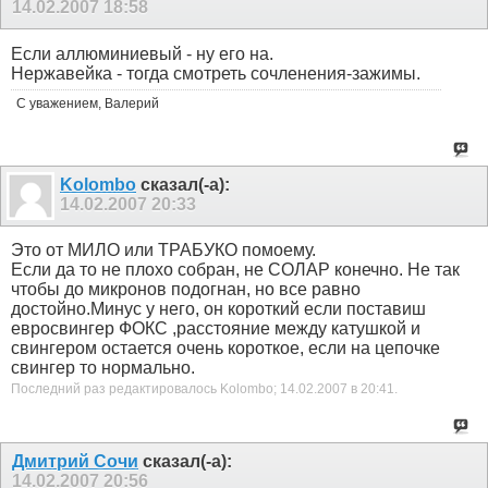
14.02.2007
18:58
Если аллюминиевый - ну его на.
Нержавейка - тогда смотреть сочленения-зажимы.
С уважением, Валерий
Kolombo
сказал(-а):
14.02.2007
20:33
Это от МИЛО или ТРАБУКО помоему.
Если да то не плохо собран, не СОЛАР конечно. Не так
чтобы до микронов подогнан, но все равно
достойно.Минус у него, он короткий если поставиш
евросвингер ФОКС ,расстояние между катушкой и
свингером остается очень короткое, если на цепочке
свингер то нормально.
Последний раз редактировалось Kolombo; 14.02.2007 в
20:41
.
Дмитрий Сочи
сказал(-а):
14.02.2007
20:56