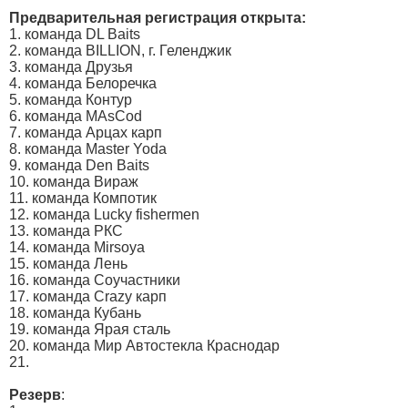
Предварительная регистрация открыта:
1. команда DL Baits
2. команда BILLION, г. Геленджик
3. команда Друзья
4. команда Белоречка
5. команда Контур
6. команда MAsCod
7. команда Арцах карп
8. команда Master Yoda
9. команда Den Baits
10. команда Вираж
11. команда Компотик
12. команда Lucky fishermen
13. команда РКС
14. команда Mirsoya
15. команда Лень
16. команда Соучастники
17. команда Crazy карп
18. команда Кубань
19. команда Ярая сталь
20. команда Мир Автостекла Краснодар
21.
Резерв
: