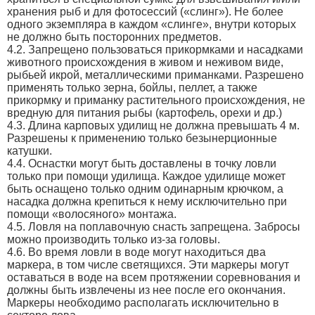
хранения рыб и для фотосессий («слинг»). Не более
одного экземпляра в каждом «слинге», внутри которых
не должно быть посторонних предметов.
4.2. Запрещено пользоваться прикормками и насадками
животного происхождения в живом и неживом виде,
рыбьей икрой, металлическими приманками. Разрешено
применять только зерна, бойлы, пеллет, а также
прикормку и приманку растительного происхождения, не
вредную для питания рыбы (картофель, орехи и др.)
4.3. Длина карповых удилищ не должна превышать 4 м.
Разрешены к применению только безынерционные
катушки.
4.4. Оснастки могут быть доставлены в точку ловли
только при помощи удилища. Каждое удилище может
быть оснащено только одним одинарным крючком, а
насадка должна крепиться к нему исключительно при
помощи «волосяного» монтажа.
4.5. Ловля на поплавочную снасть запрещена. Забросы
можно производить только из-за головы.
4.6. Во время ловли в воде могут находиться два
маркера, в том числе светящихся. Эти маркеры могут
оставаться в воде на всем протяжении соревнования и
должны быть извлечены из нее после его окончания.
Маркеры необходимо располагать исключительно в