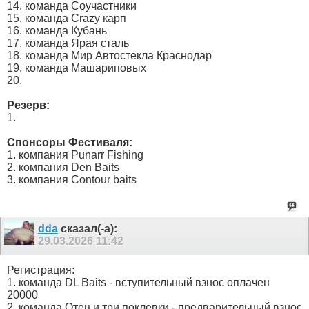
14. команда Соучастники
15. команда Crazy карп
16. команда Кубань
17. команда Ярая сталь
18. команда Мир Автостекла Краснодар
19. команда Машариповых
20.
Резерв:
1.
Спонсоры Фестиваля:
1. компания Punarr Fishing
2. компания Den Baits
3. компания Contour baits
dda
сказал(-а):
29.03.2026
11:42
Регистрация:
1. команда DL Baits - вступительный взнос оплачен
20000
2. команда Отец и три поклевки - предварительный взнос