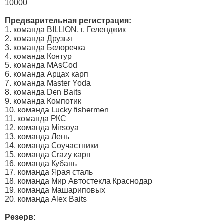
10000
Предварительная регистрация:
1. команда BILLION, г. Геленджик
2. команда Друзья
3. команда Белоречка
4. команда Контур
5. команда MAsCod
6. команда Арцах карп
7. команда Master Yoda
8. команда Den Baits
9. команда Компотик
10. команда Lucky fishermen
11. команда РКС
12. команда Mirsoya
13. команда Лень
14. команда Соучастники
15. команда Crazy карп
16. команда Кубань
17. команда Ярая сталь
18. команда Мир Автостекла Краснодар
19. команда Машариповых
20. команда Alex Baits
Резерв: