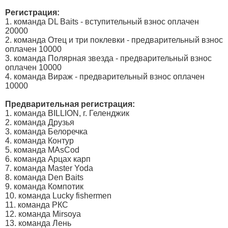
Регистрация:
1. команда DL Baits - вступительный взнос оплачен
20000
2. команда Отец и три поклевки - предварительный взнос
оплачен 10000
3. команда Полярная звезда - предварительный взнос
оплачен 10000
4. команда Вираж - предварительный взнос оплачен
10000
Предварительная регистрация:
1. команда BILLION, г. Геленджик
2. команда Друзья
3. команда Белоречка
4. команда Контур
5. команда MAsCod
6. команда Арцах карп
7. команда Master Yoda
8. команда Den Baits
9. команда Компотик
10. команда Lucky fishermen
11. команда РКС
12. команда Mirsoya
13. команда Лень