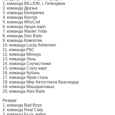
1. команда BILLION, г. Геленджик
2. команда Друзья
3. команда Белоречка
4. команда Контур
5. команда MAsCod
6. команда Арцах карп
7. команда Master Yoda
8. команда Den Baits
9. команда Компотик
10. команда Lucky fishermen
11. команда РКС
12. команда Mirsoya
13. команда Лень
14. команда Соучастники
15. команда Crazy карп
16. команда Кубань
17. команда Ярая сталь
18. команда Мир Автостекла Краснодар
19. команда Машариповых
20. команда Alex Baits
Резерв:
1. команда Bad Boys
2. команда Real Carp
3. команда Быть добру