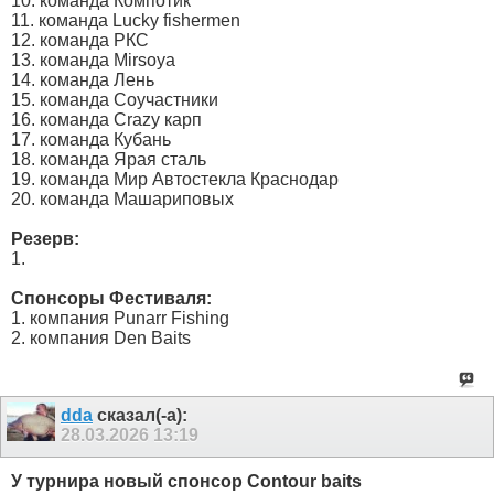
10. команда Компотик
11. команда Lucky fishermen
12. команда РКС
13. команда Mirsoya
14. команда Лень
15. команда Соучастники
16. команда Crazy карп
17. команда Кубань
18. команда Ярая сталь
19. команда Мир Автостекла Краснодар
20. команда Машариповых
Резерв:
1.
Спонсоры Фестиваля:
1. компания Punarr Fishing
2. компания Den Baits
dda
сказал(-а):
28.03.2026
13:19
У турнира новый спонсор Contour baits