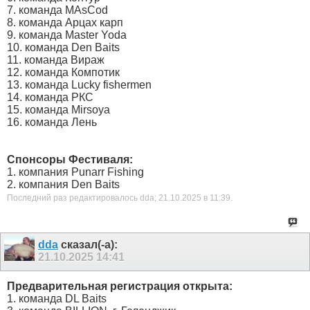
7. команда MAsCod
8. команда Арцах карп
9. команда Master Yoda
10. команда Den Baits
11. команда Вираж
12. команда Компотик
13. команда Lucky fishermen
14. команда РКС
15. команда Mirsoya
16. команда Лень
Спонсоры Фестиваля:
1. компания Punarr Fishing
2. компания Den Baits
Последний раз редактировалось dda; 21.10.2025 в
11:39
.
dda
сказал(-а):
21.10.2025
14:41
Предварительная регистрация открыта:
1. команда DL Baits