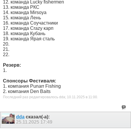
12. команда Lucky fishermen
13. команда РКС
14. команда Mirsoya
15. команда Лень
16. команда Соучастники
17. команда Crazy карп
18. команда Кубань
19. команда Ярая сталь
20.
21.
22.
Резерв:
1.
Спонсоры Фестиваля:
1. компания Punarr Fishing
2. компания Den Baits
Последний раз редактировалось dda; 10.11.2025 в
11:00
.
dda
сказал(-а):
25.11.2025
17:49