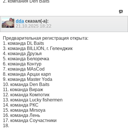
2. компания Den Baits
dda
сказал(-а):
21.10.2025
18:22
Предварительная регистрация открыта:
1. команда DL Baits
3. команда BILLION, г. Геленджик
4. команда Друзья
5. команда Белоречка
6. команда Контур
7. команда MAsCod
8. команда Арцах карп
9. команда Master Yoda
10. команда Den Baits
11. команда Вираж
12. команда Компотик
13. команда Lucky fishermen
14. команда РКС
15. команда Mirsoya
16. команда Лень
17. команда Соучастники
18.