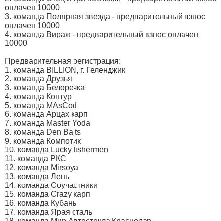
оплачен 10000
3. команда Полярная звезда - предварительный взнос
оплачен 10000
4. команда Вираж - предварительный взнос оплачен
10000
Предварительная регистрация:
1. команда BILLION, г. Геленджик
2. команда Друзья
3. команда Белоречка
4. команда Контур
5. команда MAsCod
6. команда Арцах карп
7. команда Master Yoda
8. команда Den Baits
9. команда Компотик
10. команда Lucky fishermen
11. команда РКС
12. команда Mirsoya
13. команда Лень
14. команда Соучастники
15. команда Crazy карп
16. команда Кубань
17. команда Ярая сталь
18. команда Мир Автостекла Краснодар