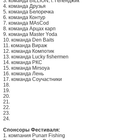
3. команда BILLION, г. Геленджик
4. команда Друзья
5. команда Белоречка
6. команда Контур
7. команда MAsCod
8. команда Арцах карп
9. команда Master Yoda
10. команда Den Baits
11. команда Вираж
12. команда Компотик
13. команда Lucky fishermen
14. команда РКС
15. команда Mirsoya
16. команда Лень
17. команда Соучастники
18.
19.
20.
21.
22.
23.
24.
Спонсоры Фестиваля:
1. компания Punarr Fishing