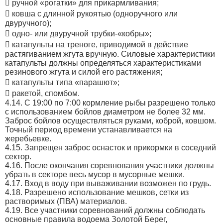
 ручной «рогатки» для прикармливания;
 ковша с длинной рукоятью (одноручного или
двуручного);
 одно- или двуручной трубки-«кобры»;
 катапульты на треноге, приводимой в действие
растягиванием жгута вручную. Силовые характеристики
катапульты должны определяться характеристиками
резинового жгута и силой его растяжения;
 катапульты типа «парашют»;
 ракетой, спомбом.
4.14. С 19:00 по 7:00 кормление рыбы разрешено только
с использованием бойлов диаметром не более 32 мм.
Заброс бойлов осуществляться руками, коброй, ковшом.
Точный период времени устанавливается на
жеребьевке.
4.15. Запрещен заброс оснасток и прикормки в соседний
сектор.
4.16. После окончания соревнования участники должны
убрать в секторе весь мусор в мусорные мешки.
4.17. Вход в воду при вываживании возможен по грудь.
4.18. Разрешено использование мешков, сетки из
растворимых (ПВА) материалов.
4.19. Все участники соревнований должны соблюдать
основные правила водоема Золотой Берег,