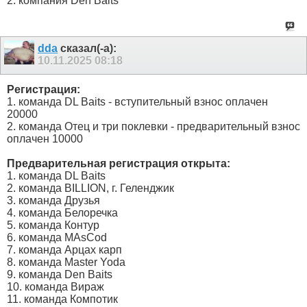
2. компания Den Baits
dda
сказал(-а):
10.11.2025
08:18
Регистрация:
1. команда DL Baits - вступительный взнос оплачен
20000
2. команда Отец и три поклевки - предварительный взнос
оплачен 10000
Предварительная регистрация открыта:
1. команда DL Baits
2. команда BILLION, г. Геленджик
3. команда Друзья
4. команда Белоречка
5. команда Контур
6. команда MAsCod
7. команда Арцах карп
8. команда Master Yoda
9. команда Den Baits
10. команда Вираж
11. команда Компотик