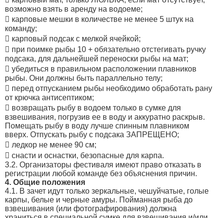
возможно взять в аренду на водоеме;
 карповые мешки в количестве не менее 5 штук на
команду;
 карповый подсак с мелкой ячейкой;
 при поимке рыбы 10 + обязательно отстегивать ручку
подсака, для дальнейшей переноски рыбы на мат;
 убедиться в правильном расположении плавников
рыбы. Они должны быть параллельно телу;
 перед отпусканием рыбы необходимо обработать рану
от крючка антисептиком;
 возвращать рыбу в водоем только в сумке для
взвешивания, погрузив ее в воду и аккуратно раскрыв.
Помещать рыбу в воду лучше спинным плавником
вверх. Отпускать рыбу с подсака ЗАПРЕЩЕНО;
 ледкор не менее 90 см;
 снасти и оснастки, безопасные для карпа.
3.2. Организаторы фестиваля имеют право отказать в
регистрации любой команде без объяснения причин.
4. Общие положения
4.1. В зачет идут только зеркальные, чешуйчатые, голые
карпы, белые и черные амуры. Пойманная рыба до
взвешивания (или фотографирования) должна
храниться в специальной сумке для взвешивания и/или