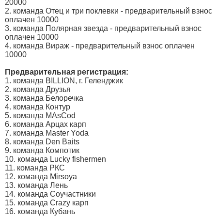
20000
2. команда Отец и три поклевки - предварительный взнос
оплачен 10000
3. команда Полярная звезда - предварительный взнос
оплачен 10000
4. команда Вираж - предварительный взнос оплачен
10000
Предварительная регистрация:
1. команда BILLION, г. Геленджик
2. команда Друзья
3. команда Белоречка
4. команда Контур
5. команда MAsCod
6. команда Арцах карп
7. команда Master Yoda
8. команда Den Baits
9. команда Компотик
10. команда Lucky fishermen
11. команда РКС
12. команда Mirsoya
13. команда Лень
14. команда Соучастники
15. команда Crazy карп
16. команда Кубань