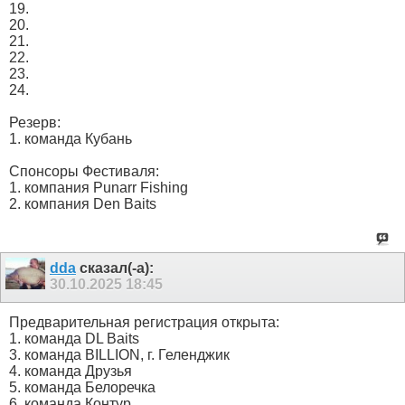
19.
20.
21.
22.
23.
24.
Резерв:
1. команда Кубань
Спонсоры Фестиваля:
1. компания Punarr Fishing
2. компания Den Baits
dda
сказал(-а):
30.10.2025
18:45
Предварительная регистрация открыта:
1. команда DL Baits
3. команда BILLION, г. Геленджик
4. команда Друзья
5. команда Белоречка
6. команда Контур