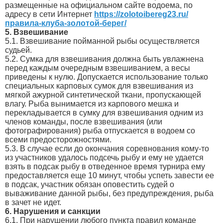
размещенные на официальном сайте водоема, по
адресу в сети Интернет
https://zolotoibereg23.ru/
правила-клуба-золотой-берег/
5. Взвешивание
5.1. Взвешивание пойманной рыбы осуществляется
судьей.
5.2. Сумка для взвешивания должна быть увлажнена
перед каждым очередным взвешиванием, а весы
приведены к нулю. Допускается использование только
специальных карповых сумок для взвешивания из
мягкой ажурной синтетической ткани, пропускающей
влагу. Рыба вынимается из карпового мешка и
перекладывается в сумку для взвешивания одним из
членов команды, после взвешивания (или
фотографирования) рыба отпускается в водоем со
всеми предосторожностями.
5.3. В случае если до окончания соревнования кому-то
из участников удалось подсечь рыбу и ему не удается
взять в подсак рыбу в отведенное время турнира ему
предоставляется еще 10 минут, чтобы успеть завести ее
в подсак, участник обязан оповестить судей о
вываживание данной рыбы, без предупреждения, рыба
в зачет не идет.
6. Нарушения и санкции
6.1. При нарушении любого пункта правил команде