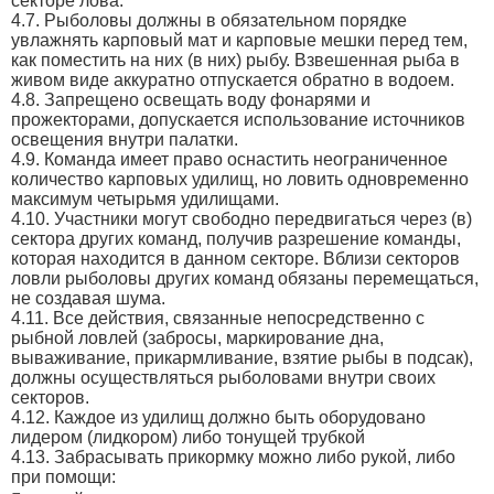
секторе лова.
4.7. Рыболовы должны в обязательном порядке
увлажнять карповый мат и карповые мешки перед тем,
как поместить на них (в них) рыбу. Взвешенная рыба в
живом виде аккуратно отпускается обратно в водоем.
4.8. Запрещено освещать воду фонарями и
прожекторами, допускается использование источников
освещения внутри палатки.
4.9. Команда имеет право оснастить неограниченное
количество карповых удилищ, но ловить одновременно
максимум четырьмя удилищами.
4.10. Участники могут свободно передвигаться через (в)
сектора других команд, получив разрешение команды,
которая находится в данном секторе. Вблизи секторов
ловли рыболовы других команд обязаны перемещаться,
не создавая шума.
4.11. Все действия, связанные непосредственно с
рыбной ловлей (забросы, маркирование дна,
вываживание, прикармливание, взятие рыбы в подсак),
должны осуществляться рыболовами внутри своих
секторов.
4.12. Каждое из удилищ должно быть оборудовано
лидером (лидкором) либо тонущей трубкой
4.13. Забрасывать прикормку можно либо рукой, либо
при помощи: