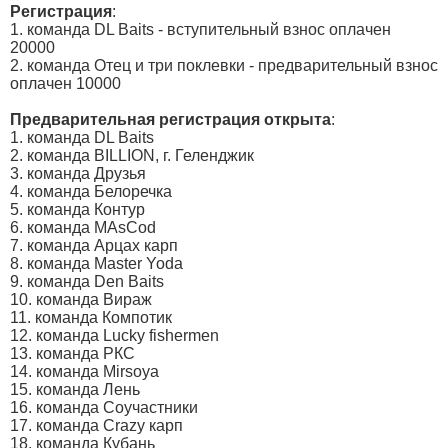
Регистрация
:
1. команда DL Baits - вступительный взнос оплачен
20000
2. команда Отец и три поклевки - предварительный взнос
оплачен 10000
Предварительная регистрация открыта
:
1. команда DL Baits
2. команда BILLION, г. Геленджик
3. команда Друзья
4. команда Белоречка
5. команда Контур
6. команда MAsCod
7. команда Арцах карп
8. команда Master Yoda
9. команда Den Baits
10. команда Вираж
11. команда Компотик
12. команда Lucky fishermen
13. команда РКС
14. команда Mirsoya
15. команда Лень
16. команда Соучастники
17. команда Crazy карп
18. команда Кубань