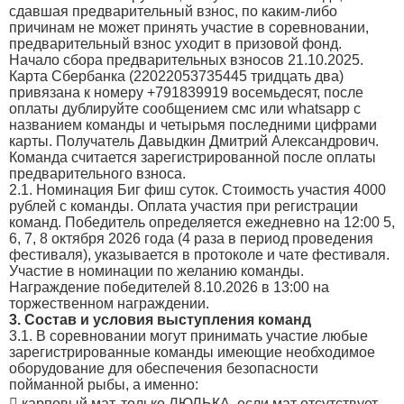
сдавшая предварительный взнос, по каким-либо
причинам не может принять участие в соревновании,
предварительный взнос уходит в призовой фонд.
Начало сбора предварительных взносов 21.10.2025.
Карта Сбербанка (22022053735445 тридцать два)
привязана к номеру +791839919 восемьдесят, после
оплаты дублируйте сообщением смс или whatsapp с
названием команды и четырьмя последними цифрами
карты. Получатель Давыдкин Дмитрий Александрович.
Команда считается зарегистрированной после оплаты
предварительного взноса.
2.1. Номинация Биг фиш суток. Стоимость участия 4000
рублей с команды. Оплата участия при регистрации
команд. Победитель определяется ежедневно на 12:00 5,
6, 7, 8 октября 2026 года (4 раза в период проведения
фестиваля), указывается в протоколе и чате фестиваля.
Участие в номинации по желанию команды.
Награждение победителей 8.10.2026 в 13:00 на
торжественном награждении.
3. Состав и условия выступления команд
3.1. В соревновании могут принимать участие любые
зарегистрированные команды имеющие необходимое
оборудование для обеспечения безопасности
пойманной рыбы, а именно:
 карповый мат, только ЛЮЛЬКА, если мат отсутствует,