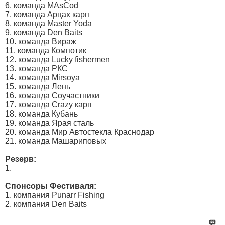
6. команда MAsCod
7. команда Арцах карп
8. команда Master Yoda
9. команда Den Baits
10. команда Вираж
11. команда Компотик
12. команда Lucky fishermen
13. команда РКС
14. команда Mirsoya
15. команда Лень
16. команда Соучастники
17. команда Crazy карп
18. команда Кубань
19. команда Ярая сталь
20. команда Мир Автостекла Краснодар
21. команда Машариповых
Резерв:
1.
Спонсоры Фестиваля:
1. компания Punarr Fishing
2. компания Den Baits