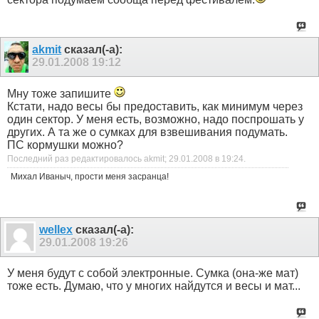
akmit
сказал(-а):
29.01.2008
19:12
Мну тоже запишите
Кстати, надо весы бы предоставить, как минимум через
один сектор. У меня есть, возможно, надо поспрошать у
других. А та же о сумках для взвешивания подумать.
ПС кормушки можно?
Последний раз редактировалось akmit; 29.01.2008 в
19:24
.
Михал Иваныч, прости меня засранца!
wellex
сказал(-а):
29.01.2008
19:26
У меня будут с собой электронные. Сумка (она-же мат)
тоже есть. Думаю, что у многих найдутся и весы и мат...