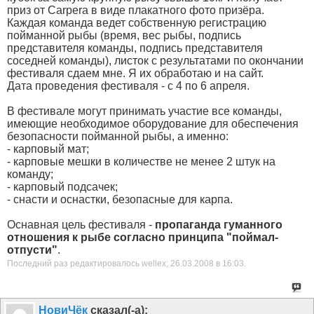
приз от Carperа в виде плакатного фото призёра.
Каждая команда ведет собственную регистрацию
пойманной рыбы (время, вес рыбы, подпись
представителя команды, подпись представителя
соседней команды), листок с результатами по окончании
фестиваля сдаем мне. Я их обработаю и на сайт.
Дата проведения фестиваля - с 4 по 6 апреля.
В фестивале могут принимать участие все команды,
имеющие необходимое оборудование для обеспечения
безопасности пойманной рыбы, а именно:
- карповый мат;
- карповые мешки в количестве не менее 2 штук на
команду;
- карповый подсачек;
- снасти и оснастки, безопасные для карпа.
Оснавная цель фестиваля -
пропаганда гуманного
отношения к рыбе согласно принципа "поймал-
отпусти"
.
Последний раз редактировалось wellex; 26.03.2008 в
16:03
.
НовиЧёк
сказал(-а):