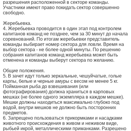
разрешения расположенной в секторе команды.
Участники имеют право покидать сектор совершенно
свободно.
Жеребьевка.
4. Жеребьевка проводится в один этап под контролем
капитанов команд не позднее, чем за 30 минут до начала
соревнований. По итогам жеребьевки представитель
команды выбирает номер сектора для ловли. Время на
выбор сектора - не более одной минуты. По решению
собрания капитанов команд жеребьевка может быть
отменена и команды выберут сектора по желанию.
Общие положения.
5. В зачет идут только зеркальные, чешуйчатые, голые
карпы, белые и черные амуры с весом не менее 5 кг.
Пойманная рыба до взвешивания (или
фотографирования) должна храниться в карповых
мешках (не более одного экземпляра в каждом мешке).
Мешки должны находиться максимально глубоко под
водой, внутри мешков не должно быть посторонних
предметов.
6. Запрещено пользоваться прикормками и насадками
животного происхождения в живом и неживом виде,
рыбьей икрой, металлическими приманками. Разрешено