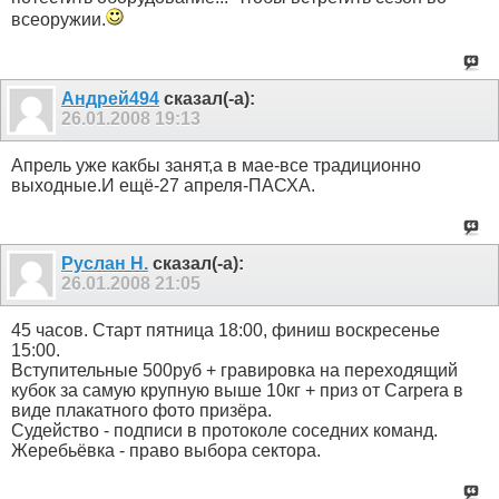
всеоружии.
Андрей494
сказал(-а):
26.01.2008
19:13
Апрель уже какбы занят,а в мае-все традиционно
выходные.И ещё-27 апреля-ПАСХА.
Руслан Н.
сказал(-а):
26.01.2008
21:05
45 часов. Старт пятница 18:00, финиш воскресенье
15:00.
Вступительные 500руб + гравировка на переходящий
кубок за самую крупную выше 10кг + приз от Carperа в
виде плакатного фото призёра.
Судейство - подписи в протоколе соседних команд.
Жеребьёвка - право выбора сектора.