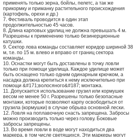
применять только зерна, бойлы, пелетс, а так же
прикормку и приманку растительного происхождения
(картофель, орехи и др.)
7. Фестиваль проводится в один этап
продолжительностью 45 часов.
8. Длина карповых удилищ не должна превышать 4 м.
Разрешены к применению только безинерционные
катушки.
9. Сектор лова команды составляет коридор шириной 38
м, т.е. по 15 м. влево и вправо от границ сектора
команды.
10. Оснастки могут быть доставлены в точку ловли
только при помощи удилища. Каждое удилище может
быть оснащено только одним одинарным крючком, а
насадка должна крепиться к нему исключительно при
помощи &#171;волосяного&#187; монтажа.
11. Допускается использование грузил или кормушек
весом не менее 50 г. Разрешены только безопасные
монтажи, которые позволяют карпу освободиться от
грузила (кормушки) в случае обрыва основной лески.
12. Ловля на поплавочную снасть запрещена. Забросы
можно производить только через голову. Боковые
забросы запрещены.
13. Во время ловли в воде могут находиться два
маркера, в том числе светящихся. Эти маркеры могут