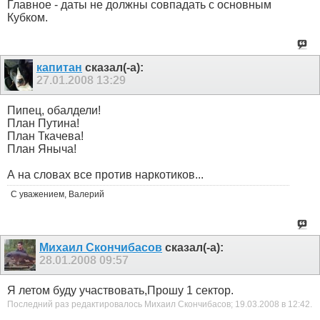
Главное - даты не должны совпадать с основным
Кубком.
капитан
сказал(-а):
27.01.2008
13:29
Пипец, обалдели!
План Путина!
План Ткачева!
План Яныча!
А на словах все против наркотиков...
С уважением, Валерий
Михаил Скончибасов
сказал(-а):
28.01.2008
09:57
Я летом буду участвовать,Прошу 1 сектор.
Последний раз редактировалось Михаил Скончибасов; 19.03.2008 в
12:42
.