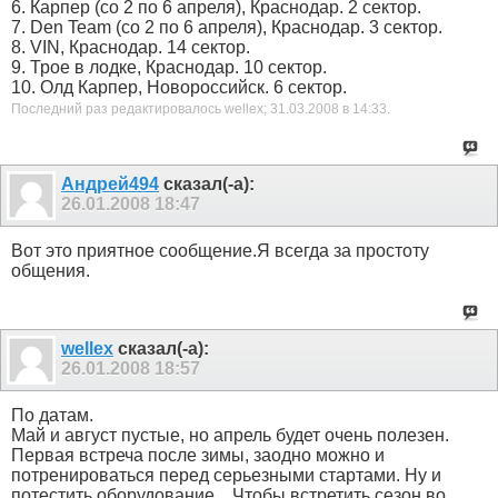
6. Карпер (со 2 по 6 апреля), Краснодар. 2 сектор.
7. Den Team (со 2 по 6 апреля), Краснодар. 3 сектор.
8. VIN, Краснодар. 14 сектор.
9. Трое в лодке, Краснодар. 10 сектор.
10. Олд Карпер, Новороссийск. 6 сектор.
Последний раз редактировалось wellex; 31.03.2008 в
14:33
.
Андрей494
сказал(-а):
26.01.2008
18:47
Вот это приятное сообщение.Я всегда за простоту
общения.
wellex
сказал(-а):
26.01.2008
18:57
По датам.
Май и август пустые, но апрель будет очень полезен.
Первая встреча после зимы, заодно можно и
потренироваться перед серьезными стартами. Ну и
потестить оборудование... Чтобы встретить сезон во