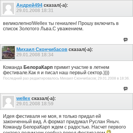
Андрей494
сказал(-а):
29.01.2008
18:31
великолепно!Wellex ты гениален! Прошу включить в
список Золотого Льва.С уважением.
Михаил Скончибасов
сказал(-а):
29.01.2008
18:34
Команда
БелораКарп
примит участие в летнем
фестивале.Как я и писал наш первый сектор.))))
Последний раз редактировалось Михаил Скончибасов; 29.01.2008 в
18:36
.
wellex
сказал(-а):
29.01.2008
18:59
Идея фестиваля не моя, я только придал ей
законченный вид. А формат придумал Руслан Яныч.
Команду БелораКарп ждем с радостью. Насчет первого
сектора подумаем сообща перед фестивалем.