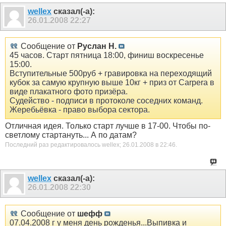
wellex
сказал(-а):
26.01.2008
22:27
Сообщение от
Руслан Н.
45 часов. Старт пятница 18:00, финиш воскресенье
15:00.
Вступительные 500руб + гравировка на переходящий
кубок за самую крупную выше 10кг + приз от Carperа в
виде плакатного фото призёра.
Судейство - подписи в протоколе соседних команд.
Жеребьёвка - право выбора сектора.
Отличная идея. Только старт лучше в 17-00. Чтобы по-
светлому стартануть... А по датам?
Последний раз редактировалось wellex; 26.01.2008 в
22:46
.
wellex
сказал(-а):
26.01.2008
22:30
Сообщение от
шефф
07.04.2008 г у меня день рожденья...Выпивка и