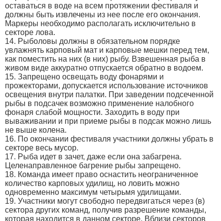
оставаться в воде на всем протяжении фестиваля и
должны быть извлечены из нее после его окончания.
Маркеры необходимо располагать исключительно в
секторе лова.
14. Рыболовы должны в обязательном порядке
увлажнять карповый мат и карповые мешки перед тем,
как поместить на них (в них) рыбу. Взвешенная рыба в
живом виде аккуратно отпускается обратно в водоем.
15. Запрещено освещать воду фонарями и
прожекторами, допускается использование источников
освещения внутри палатки. При заведении подсеченной
рыбы в подсачек возможно применение налобного
фонаря слабой мощности. Заходить в воду при
вываживании и при приеме рыбы в подсак можно лишь
не выше колена.
16. По окончании фестиваля участники должны убрать в
секторе весь мусор.
17. Рыба идет в зачет, даже если она забагрена.
Целенаправленное багрение рыбы запрещено.
18. Команда имеет право оснастить неограниченное
количество карповых удилищ, но ловить можно
одновременно максимум четырьмя удилищами.
19. Участники могут свободно передвигаться через (в)
сектора других команд, получив разрешение команды,
которая находится в данном секторе. Вблизи секторов