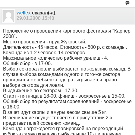
wellex
сказал(-а):
29.01.2008
15:40
Положение о проведении карпового фестиваля "Карпер
2008".
Место проведения - пруд Жуковский.
Длительность - 45 часов. Стоимость - 500 р. с команды.
Команда из 1-2 человек. 14 секторов.
Максимальное количество рабочих удилищ - 4.
Общий сбор - в 17-00.
Выбор сектора ловли выбирается по желанию команд. В
случае выбора командами одного и того-же сектора
проводится жеребьёвка, где разыгрывается право
выбора сектора для ловли.
Выдвижение по секторам - 17-30.
Старт - пятница в 18-00, финиш - воскресенье в 15-00.
Общий сбор по результатам соревнований - воскресенье
в 16-00.
В зачет идут карпы и амуры весом свыше 5 кг.
Взвешивание осуществляется в присутствии 2-х
представителей соседних команд.
Команда награждается гравировкой на переходящий
кубок за самую крупную рыбу свыше 10кг и получает