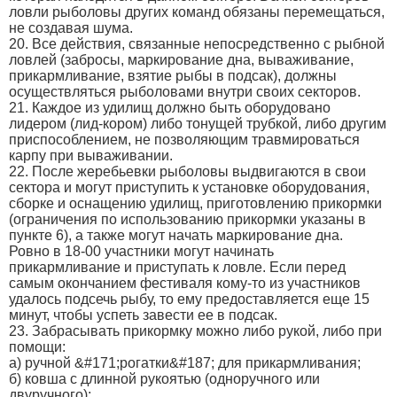
ловли рыболовы других команд обязаны перемещаться,
не создавая шума.
20. Все действия, связанные непосредственно с рыбной
ловлей (забросы, маркирование дна, вываживание,
прикармливание, взятие рыбы в подсак), должны
осуществляться рыболовами внутри своих секторов.
21. Каждое из удилищ должно быть оборудовано
лидером (лид-кором) либо тонущей трубкой, либо другим
приспособлением, не позволяющим травмироваться
карпу при вываживании.
22. После жеребьевки рыболовы выдвигаются в свои
сектора и могут приступить к установке оборудования,
сборке и оснащению удилищ, приготовлению прикормки
(ограничения по использованию прикормки указаны в
пункте 6), а также могут начать маркирование дна.
Ровно в 18-00 участники могут начинать
прикармливание и приступать к ловле. Если перед
самым окончанием фестиваля кому-то из участников
удалось подсечь рыбу, то ему предоставляется еще 15
минут, чтобы успеть завести ее в подсак.
23. Забрасывать прикормку можно либо рукой, либо при
помощи:
а) ручной &#171;рогатки&#187; для прикармливания;
б) ковша с длинной рукоятью (одноручного или
двуручного);