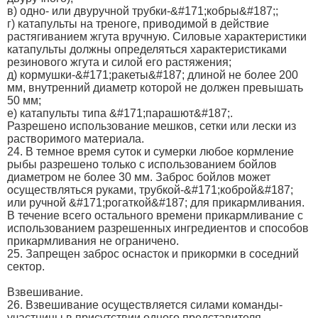
в) одно- или двуручной трубки-&#171;кобры&#187;;
г) катапульты на треноге, приводимой в действие
растягиванием жгута вручную. Силовые характеристики
катапульты должны определяться характеристиками
резинового жгута и силой его растяжения;
д) кормушки-&#171;ракеты&#187; длиной не более 200
мм, внутренний диаметр которой не должен превышать
50 мм;
е) катапульты типа &#171;парашют&#187;.
Разрешено использование мешков, сетки или лески из
растворимого материала.
24. В темное время суток и сумерки любое кормление
рыбы разрешено только с использованием бойлов
диаметром не более 30 мм. Заброс бойлов может
осуществляться руками, трубкой-&#171;коброй&#187;
или ручной &#171;рогаткой&#187; для прикармливания.
В течение всего остального времени прикармливание с
использованием разрешенных ингредиентов и способов
прикармливания не ограничено.
25. Запрещен заброс оснасток и прикормки в соседний
сектор.
Взвешивание.
26. Взвешивание осуществляется силами команды-
участницы в присутствии одного представителя