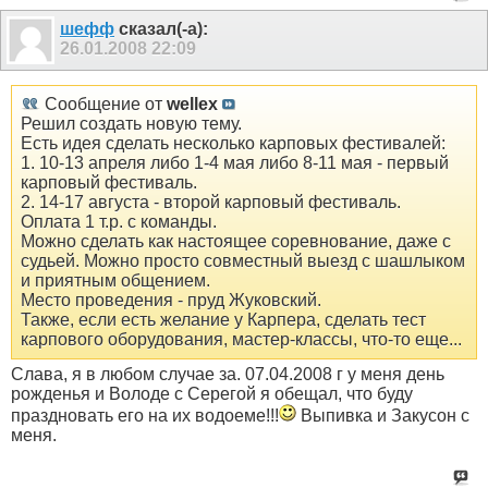
шефф
сказал(-а):
26.01.2008
22:09
Сообщение от
wellex
Решил создать новую тему.
Есть идея сделать несколько карповых фестивалей:
1. 10-13 апреля либо 1-4 мая либо 8-11 мая - первый
карповый фестиваль.
2. 14-17 августа - второй карповый фестиваль.
Оплата 1 т.р. с команды.
Можно сделать как настоящее соревнование, даже с
судьей. Можно просто совместный выезд с шашлыком
и приятным общением.
Место проведения - пруд Жуковский.
Также, если есть желание у Карпера, сделать тест
карпового оборудования, мастер-классы, что-то еще...
Слава, я в любом случае за. 07.04.2008 г у меня день
рожденья и Володе с Серегой я обещал, что буду
праздновать его на их водоеме!!!
Выпивка и Закусон с
меня.