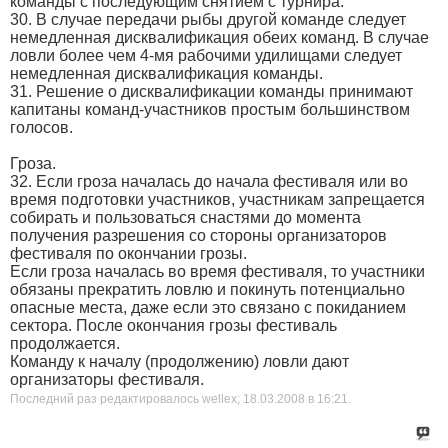
команды с последующим снятием с турнира.
30. В случае передачи рыбы другой команде следует
немедленная дисквалификация обеих команд. В случае
ловли более чем 4-мя рабочими удилищами следует
немедленная дисквалификация команды.
31. Решение о дисквалификации команды принимают
капитаны команд-участников простым большинством
голосов.
Гроза.
32. Если гроза началась до начала фестиваля или во
время подготовки участников, участникам запрещается
собирать и пользоваться снастями до момента
получения разрешения со стороны организаторов
фестиваля по окончании грозы.
Если гроза началась во время фестиваля, то участники
обязаны прекратить ловлю и покинуть потенциально
опасные места, даже если это связано с покиданием
сектора. После окончания грозы фестиваль
продолжается.
Команду к началу (продолжению) ловли дают
организаторы фестиваля.
Последний раз редактировалось wellex; 18.03.2008 в
16:21
.