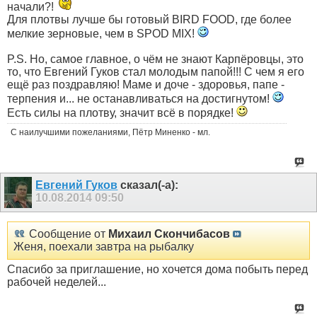
начали?!
Для плотвы лучше бы готовый BIRD FOOD, где более
мелкие зерновые, чем в SPOD MIX!
P.S. Но, самое главное, о чём не знают Карпёровцы, это
то, что Евгений Гуков стал молодым папой!!! С чем я его
ещё раз поздравляю! Маме и доче - здоровья, папе -
терпения и... не останавливаться на достигнутом!
Есть силы на плотву, значит всё в порядке!
С наилучшими пожеланиями, Пётр Миненко - мл.
Евгений Гуков
сказал(-а):
10.08.2014
09:50
Сообщение от
Михаил Скончибасов
Женя, поехали завтра на рыбалку
Спасибо за приглашение, но хочется дома побыть перед
рабочей неделей...