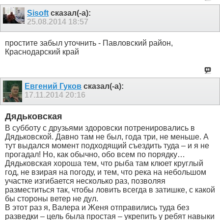
Sisoft
сказал(-а):
25.08.2014
18:57
простите забыл уточнить - Павловский район,
Краснодарский край
Евгений Гуков
сказал(-а):
17.11.2014
20:16
Дядьковская
В субботу с друзьями здоровски потренировались в
Дядьковской. Давно там не был, года три, не меньше. А
тут выдался момент подходящий съездить туда – и я не
прогадал! Но, как обычно, обо всем по порядку…
Дядьковская хороша тем, что рыба там клюет круглый
год, не взирая на погоду, и тем, что река на небольшом
участке изгибается несколько раз, позволяя
разместиться так, чтобы ловить всегда в затишке, с какой
бы стороны ветер не дул.
В этот раз я, Валера и Женя отправились туда без
разведки – цель была простая – укрепить у ребят навыки