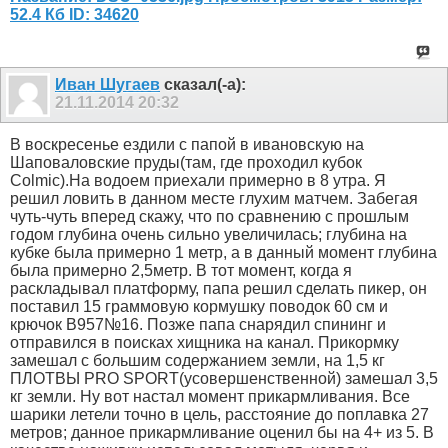
Иван Шугаев
сказал(-а):
21.11.2014
20:32
В воскресенье ездили с папой в ивановскую на
Шаповаловские пруды(там, где проходил кубок
Colmic).На водоем приехали примерно в 8 утра. Я
решил ловить в данном месте глухим матчем. Забегая
чуть-чуть вперед скажу, что по сравнению с прошлым
годом глубина очень сильно увеличилась; глубина на
кубке была примерно 1 метр, а в данный момент глубина
была примерно 2,5метр. В тот момент, когда я
раскладывал платформу, папа решил сделать пикер, он
поставил 15 граммовую кормушку поводок 60 см и
крючок В957№16. Позже папа снарядил спининг и
отправился в поисках хищника на канал. Прикормку
замешал с большим содержанием земли, на 1,5 кг
ПЛОТВЫ PRO SPORT(усовершенственной) замешал 3,5
кг земли. Ну вот настал момент прикармливания. Все
шарики летели точно в цель, расстояние до поплавка 27
метров; данное прикармливание оценил бы на 4+ из 5. В