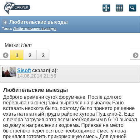
Любительские выезды
Тема:
Любительские выезды
Метки:
Нет
1
2
3
Sisoft
сказал(-а):
14.06.2014
21:56
Любительские выезды
Доброго времени суток форумчане. После долгого
перерыва наконец таки вырвался на рыбалку. Рано
вставать неохота было, поэтому было принято решение
ехать на платный пруд в районе хутора Пушкино-2. Еще
с вечера загрузив авто всем необходимым в 6-10 выехал
из дому в направлении водоема. Приехав на место
быстренько перенеся все необходимое к месту лова
принялся готовить прикормочную смесь. Для данной