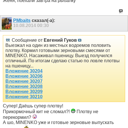
Женя, поехали завтра на рыбалку
PMbaits
сказал(-а):
10.08.2014
00:30
Сообщение от
Евгений Гуков
Выезжал на один из местных водоемов половить
плотву. Кормил готовыми зерновыми смесями от
MINENKO. Насаживал пшеницу. Выезд получился
отличный. По итогам сделаю статью по ловле плотвы
на пшеницу...
Вложение 30204
Вложение 30206
Вложение 30207
Вложение 30208
Вложение 30209
Вложение 30210
Супер! Даёшь супер плотву!
Прикормочный кит не сломал?!
Плотву не
перекормил?
А шо, MINENKO уже и готовые зерновые выпускать