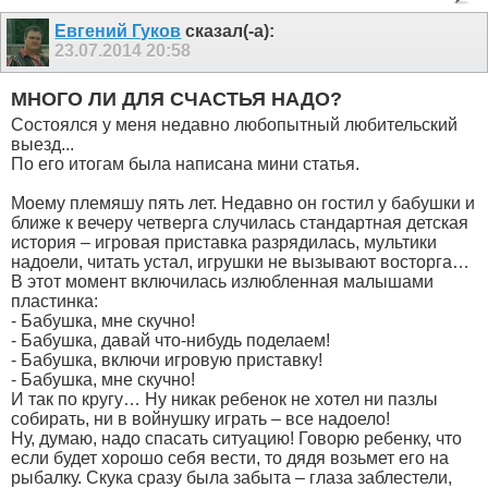
Евгений Гуков
сказал(-а):
23.07.2014
20:58
МНОГО ЛИ ДЛЯ СЧАСТЬЯ НАДО?
Состоялся у меня недавно любопытный любительский
выезд...
По его итогам была написана мини статья.
Моему племяшу пять лет. Недавно он гостил у бабушки и
ближе к вечеру четверга случилась стандартная детская
история – игровая приставка разрядилась, мультики
надоели, читать устал, игрушки не вызывают восторга…
В этот момент включилась излюбленная малышами
пластинка:
- Бабушка, мне скучно!
- Бабушка, давай что-нибудь поделаем!
- Бабушка, включи игровую приставку!
- Бабушка, мне скучно!
И так по кругу… Ну никак ребенок не хотел ни пазлы
собирать, ни в войнушку играть – все надоело!
Ну, думаю, надо спасать ситуацию! Говорю ребенку, что
если будет хорошо себя вести, то дядя возьмет его на
рыбалку. Скука сразу была забыта – глаза заблестели,