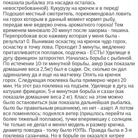
показала рыбалка эта насадка осталась
невостребованной). Кукурузу на крючок и в перед!
Подошел местный смотритель, порекомендовал ловить
на горох которым в данный момент кормят рыбу,
передав мне ведерко очень ароматного гороха! Тем
временем миновало 20 минут после закорма - тишина.
Перепробовав всю наживку которая у меня была -
результат 0. Вынимаю оснастку, на крючок чудо горох,
оснастку в точку лова. Проходит 3 минуты, медленно
притапливается поплавок, подсечка - ЕСТЬ! Удилище в
дугу, фрикцион заторохтел. Началась борьба с рыбиной.
По истечении 10-ти минутной борьбы, амур (как показали
домашние веса 2,5кг) был в садке. Ох, сколько он дал
адреналину да и еще на матчевку. Опять на крючок
горох. Следующая поклевка была примерно через 20
мин. На этот раз поклевка на подъем. Удилище в дугу, на
катушке фрикцион, 5-и минутная борьба и сазан (как
показали домашние веса 2 кг). Класс на этом можно
было остановиться (как показала дальнейшая рыбалка,
было бы правильным решением), но нет - азарт. А потом
все поменялось: поднялся ветер (пришлось перейти на
более тяжелый поплавок), тучки вперемешку с солнцем.
Че только не делал и менял модель и размер крючка,
диаметр поводка - толку было НУЛЬ. Правда была и 3-я
поклевка сазанчика. Но в борьбе он оказался хитрее