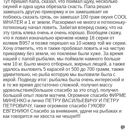
Тут пришел папа, сказал, что поймал щуку, несколько
окуней и одна щука обрезала снасть. Папа решил
замешать другую прикормку и он замешивает не
побоюсь сказать грязь, он замешал 100 грам окуня COOL
WHATER и 1 кг земли. Раскормил не много и потихоньку-
потихоньку начал ловить. Забегая вперед скажу, что на
эту грязь клева очень и очень хорошо. Вообщем скажу,
что я ловил изначально крючком номер 16 серии от
колмик В957 и позже перешел на 10 номер той же серии.
Хочу отметить, что я также пробовал ловить и на чистую
прикормку без земли, но поклевки были хуже. За время
нашей с папой рыбалки, мы поймали намного больше
чем 10 кг. Было много отборных, жирных лещей, а также
удалось выловить 5 карасей от 500 до 700 грамм, также
удивительно, но рыба которую мы выловили была с
икрой. Подведу итог: рыбалка была очень интересной и
в то же время достаточно сложной, получил массу
удовольствия(большое спасибо за это отцу), получил
большой опыт ловли матчем. Огромное спасибо ФИРМЕ
МИНЕНКО и лично ПЕТРУ ВАСИЛЬЕВИЧУ И ПЕТРУ
ПЕТРОВИЧУ, также огромное спасибо ГУКОВУ
ЕВГЕНИЮ!! Спасибо за внимания, удачи на рыбаках и
как говорится ни хвоста ни чешуи!!!!