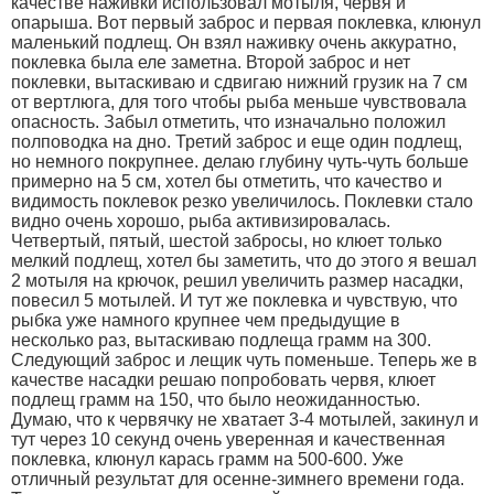
качестве наживки использовал мотыля, червя и
опарыша. Вот первый заброс и первая поклевка, клюнул
маленький подлещ. Он взял наживку очень аккуратно,
поклевка была еле заметна. Второй заброс и нет
поклевки, вытаскиваю и сдвигаю нижний грузик на 7 см
от вертлюга, для того чтобы рыба меньше чувствовала
опасность. Забыл отметить, что изначально положил
полповодка на дно. Третий заброс и еще один подлещ,
но немного покрупнее. делаю глубину чуть-чуть больше
примерно на 5 см, хотел бы отметить, что качество и
видимость поклевок резко увеличилось. Поклевки стало
видно очень хорошо, рыба активизировалась.
Четвертый, пятый, шестой забросы, но клюет только
мелкий подлещ, хотел бы заметить, что до этого я вешал
2 мотыля на крючок, решил увеличить размер насадки,
повесил 5 мотылей. И тут же поклевка и чувствую, что
рыбка уже намного крупнее чем предыдущие в
несколько раз, вытаскиваю подлеща грамм на 300.
Следующий заброс и лещик чуть поменьше. Теперь же в
качестве насадки решаю попробовать червя, клюет
подлещ грамм на 150, что было неожиданностью.
Думаю, что к червячку не хватает 3-4 мотылей, закинул и
тут через 10 секунд очень уверенная и качественная
поклевка, клюнул карась грамм на 500-600. Уже
отличный результат для осенне-зимнего времени года.