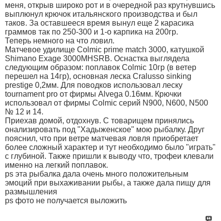
меня, открыв широко рот и в очередной раз крутнувшись
выплюнул крючок итальянского производства и был
таков. За оставшееся время вынул еще 2 карасика
граммов так по 250-300 и 1-о карпика на 200гр.
Теперь немного на что ловил.
Матчевое удилище Colmic prime match 3000, катушкой
Shimano Exage 3000MHSRB. Оснастка выглядела
следующим образом: поплавок Colmic 10гр (в ветер
перешел на 14гр), основная леска Cralusso sinking
prestige 0,2мм. Для поводков использовал леску
tournament pro от фирмы Alvega 0.16мм. Крючки
использовал от фирмы Colmic серий N900, N600, N500
№ 12 и 14.
Приехав домой, отдохнув. С товарищем принялись
онализировать под "Хадыженское" мою рыбалку. Друг
пояснил, что при ветре матчевая ловля приобретает
более сложный характер и тут необходимо было "играть"
с глубиной. Также пришли к выводу что, трофеи клевали
именно на легкий поплавок.
ps эта рыбалка дала очень много положительным
эмоций при выхаживании рыбы, а также дала пищу для
размышления
ps фото не получается выложить