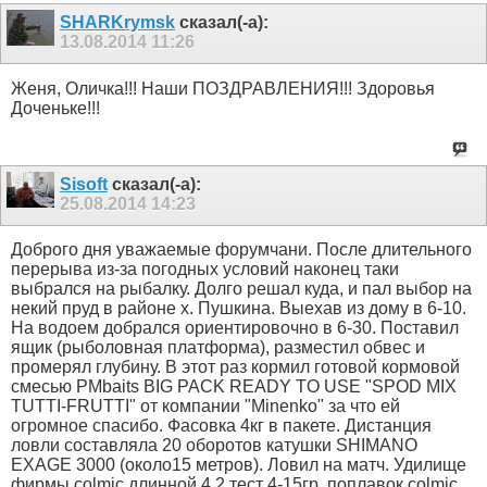
SHARKrymsk
сказал(-а):
13.08.2014
11:26
Женя, Оличка!!! Наши ПОЗДРАВЛЕНИЯ!!! Здоровья
Доченьке!!!
Sisoft
сказал(-а):
25.08.2014
14:23
Доброго дня уважаемые форумчани. После длительного
перерыва из-за погодных условий наконец таки
выбрался на рыбалку. Долго решал куда, и пал выбор на
некий пруд в районе х. Пушкина. Выехав из дому в 6-10.
На водоем добрался ориентировочно в 6-30. Поставил
ящик (рыболовная платформа), разместил обвес и
промерял глубину. В этот раз кормил готовой кормовой
смесью PMbaits BIG PACK READY TO USE "SPOD MIX
TUTTI-FRUTTI" от компании "Minenko" за что ей
огромное спасибо. Фасовка 4кг в пакете. Дистанция
ловли составляла 20 оборотов катушки SHIMANO
EXAGE 3000 (около15 метров). Ловил на матч. Удилище
фирмы colmic длинной 4,2 тест 4-15гр, поплавок colmic