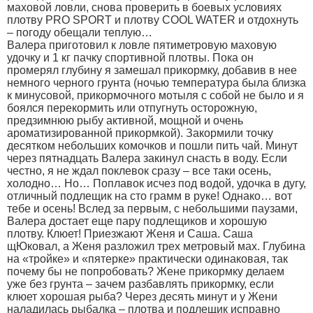
маховой ловли, снова проверить в боевых условиях
плотву PRO SPORT и плотву COOL WATER и отдохнуть
– погоду обещали теплую…
Валера приготовил к ловле пятиметровую маховую
удочку и 1 кг пачку спортивной плотвы. Пока он
промерял глубину я замешал прикормку, добавив в нее
немного черного грунта (ночью температура была близка
к минусовой, прикормочного мотыля с собой не было и я
боялся перекормить или отпугнуть осторожную,
предзимнюю рыбу активной, мощной и очень
ароматизированной прикормкой). Закормили точку
десятком небольших комочков и пошли пить чай. Минут
через пятнадцать Валера закинул снасть в воду. Если
честно, я не ждал поклевок сразу – все таки осень,
холодно… Но… Поплавок исчез под водой, удочка в дугу,
отличный подлещик на сто грамм в руке! Однако… вот
тебе и осень! Вслед за первым, с небольшими паузами,
Валера достает еще пару подлещиков и хорошую
плотву. Клюет! Приезжают Женя и Саша. Саша
щЮковал, а Женя разложил трех метровый мах. Глубина
на «тройке» и «пятерке» практически одинаковая, так
почему бы не попробовать? Жене прикормку делаем
уже без грунта – зачем разбавлять прикормку, если
клюет хорошая рыба? Через десять минут и у Жени
наладилась рыбалка – плотва и подлещик исправно