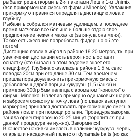
рыбалки решил кормить 2-я пакетами Лещ и 1-м Unimix
(вся прикормочная смесь от фирмы Minenko). Увлажнив
прикормку отправился определять дистанцию лова и
глубину.
Рыбачить собрался матчевым удилищем, в последнее
время матчевке все больше и больше отдаю свое
предпочтение нежели махалке (затянула она меня).
Также есть желание попробовать фидер, но об это
потом!
Дистанцию ловли выбрал в районе 18-20 метров, т.к. при
увеличении дистанции есть вероятность оставит
оснастку (кто бывал на этом водоеме знает его
специфику). Глубина оказалась в районе 1,5 м, свис
поводка 20см при его длине 30 см. Тем временем
пришла пора доувлажнить прикормочную смесь с
добавляем щедрой порции кукурузы (1,5 банки) и
примерно 300гр 5мм пелетца с ароматом "конопля" от
фирмы Minenko. Налепив примерно одинаковых шаров
и забросим оснастку в точку лова (поплавок выступал
маркером) принялся доставлять прикормочную смесь в
районе ловли при помощи рогатки. Процедура закорма
заняла ориентировочно 20-25 минут (торопиться при
данной процедуре не нужно). Закормился!
В качестве наживки имелось в наличии: кукуруза, червь,
опарыш и насадочный пелетс от dynamate baits (но как