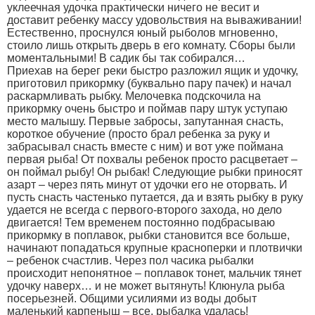
уклеечная удочка практически ничего не весит и
доставит ребенку массу удовольствия на вываживании!
Естественно, проснулся юный рыболов мгновенно,
стоило лишь открыть дверь в его комнату. Сборы были
моментальными! В садик бы так собирался…
Приехав на берег реки быстро разложил ящик и удочку,
приготовил прикормку (буквально пару пачек) и начал
раскармливать рыбку. Мелочевка подскочила на
прикормку очень быстро и поймав пару штук уступаю
место малышу. Первые забросы, запутанная снасть,
короткое обучение (просто брал ребенка за руку и
забрасывал снасть вместе с ним) и вот уже поймана
первая рыба! От похвалы ребенок просто расцветает –
он поймал рыбу! Он рыбак! Следующие рыбки приносят
азарт – через пять минут от удочки его не оторвать. И
пусть снасть частенько путается, да и взять рыбку в руку
удается не всегда с первого-второго захода, но дело
двигается! Тем временем постоянно подбрасываю
прикормку в поплавок, рыбки становится все больше,
начинают попадаться крупные красноперки и плотвички
– ребенок счастлив. Через пол часика рыбалки
происходит непонятное – поплавок тонет, мальчик тянет
удочку наверх… и не может вытянуть! Клюнула рыба
посерьезней. Общими усилиями из воды добыт
маленький карпеныш – все, рыбалка удалась!