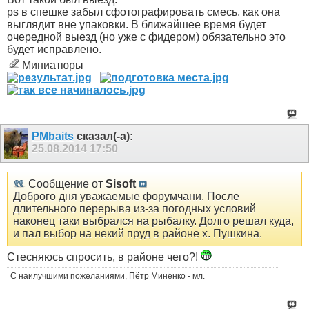
ps в спешке забыл сфотографировать смесь, как она
выглядит вне упаковки. В ближайшее время будет
очередной выезд (но уже с фидером) обязательно это
будет исправлено.
Миниатюры
PMbaits
сказал(-а):
25.08.2014
17:50
Сообщение от
Sisoft
Доброго дня уважаемые форумчани. После
длительного перерыва из-за погодных условий
наконец таки выбрался на рыбалку. Долго решал куда,
и пал выбор на некий пруд в районе х. Пушкина.
Стесняюсь спросить, в районе чего?!
С наилучшими пожеланиями, Пётр Миненко - мл.