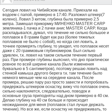
Сегодня ловил на Чибийском канале. Приехали на
водоем с папой, примерно в 17:40. Разложил штекер(7
колено). Ловил 3 китом, глубина была примерно 2.5
метра. Замешал прикормку МИНЕНКО MASTER CARP
земляника-1 пачка и 2 пачки анис MASTER CARP. Когда
раскладывался, думал, что течение не сильно большое и
поплавок в 8 грамм будет как раз (более тяжелых
поплавков не было с собой), но когда сел ловить, а
точнее промерять глубину, то увидел, что поплавок несет
даже с 20 граммовым глубиномером. Был сильно
удивлен, т.к. ловил на таком сильном течение первый
раз. При промере глубины выяснил, что дно практически
ровное по всей ширине канала (были изменения
буквально в 5 сантиметров), поэтому решаю ловить над
стенкой камыша другого берега т.к. там течение было
немного меньше чем на середине канала. После
промера, решаю пару раз просто завести и попробовать
придержать штекером оснастку, вижу что поплавок очень
сильно наклоняется, следовательно, поводок и
основные груза приподняты над дном примерно в 40 см.
Делаю глубину на 40 см больше и происходит
неожиданное для меня (поплавок стал лучше держать
течение). Но все же, если оснастку не придерживать, то