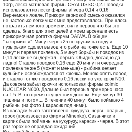
10гр, леска матчевая фирмы CRALUSSO 0,2. Поводки
использовал из лески фирмы allvega 0,14 и 0,16.
Вернемся к ловле. Прикорм зерновой смесью оказался
не настолько легким как мне представлялось. Пришлось
потратить немного времени, сил и нервов что бы это
сделать, благо для этих целей в моем арсенале есть
прикормочная рогатка фирмы DAIWA. В общем
"закормился". Минут через 25 по кругам на воду и
пузырькам сделал вывод что рыба на точке есть. Еще 10
минут и первая поклевка, 5 минут борьбы и поводок из
0,14 лески не выдержал - обрыв. Обидно, досадно да
ладно! Ставлю поводок 0,16 еще 20 минут и очередная
поклевка те же 5 (может и меньше) - рыбина делает
кульбит и освобождается от крючка. Меняю опять повод
и ставлю тот же поводок из 0,16 лески но уже крюк N10.
Да совсем забыл крючки использовал фирмы colmic
NUCLEAR N600. Дальше был перерыв примерно часа
на 1,5. В это время осуществил докорм. Еще минут 30
тишины и потом.... В течении 40 минут было поймано 4
рыбины (на фото 1 карасик под ними).
Из насадки было заготовлено: кукуруза, червь, опарыш,
горох (производство фирмы Minenko). Сазанчики и
карпик были пойманы на кукурузу, карасик - червя. В этот
раз горох не оправдал ожиданий.
Вот такой был выезд.