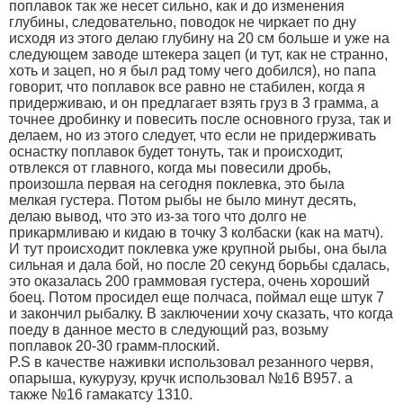
поплавок так же несет сильно, как и до изменения
глубины, следовательно, поводок не чиркает по дну
исходя из этого делаю глубину на 20 см больше и уже на
следующем заводе штекера зацеп (и тут, как не странно,
хоть и зацеп, но я был рад тому чего добился), но папа
говорит, что поплавок все равно не стабилен, когда я
придерживаю, и он предлагает взять груз в 3 грамма, а
точнее дробинку и повесить после основного груза, так и
делаем, но из этого следует, что если не придерживать
оснастку поплавок будет тонуть, так и происходит,
отвлекся от главного, когда мы повесили дробь,
произошла первая на сегодня поклевка, это была
мелкая густера. Потом рыбы не было минут десять,
делаю вывод, что это из-за того что долго не
прикармливаю и кидаю в точку 3 колбаски (как на матч).
И тут происходит поклевка уже крупной рыбы, она была
сильная и дала бой, но после 20 секунд борьбы сдалась,
это оказалась 200 граммовая густера, очень хороший
боец. Потом просидел еще полчаса, поймал еще штук 7
и закончил рыбалку. В заключении хочу сказать, что когда
поеду в данное место в следующий раз, возьму
поплавок 20-30 грамм-плоский.
P.S в качестве наживки использовал резанного червя,
опарыша, кукурузу, кручк использовал №16 B957. а
также №16 гамакатсу 1310.