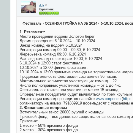
dda
Карпятник
Фестиваль «ОСЕННЯЯ ТРОЙКА НА ЗБ 2024» 6-10.10.2024, по
1. Регламент:
Место проведения водоем Золотой берег
Время проведения 6.10.2024 – 10.10.2024
Заезд команд на водоем 6.10.2024
Регистрация команд 09:00 – 09:30, 6.10.2024
Жеребьевка команд 09:30, 6.10.2024
Разъезд команд по секторам 10:00, 6.10.2024
6.10.2024 в 12:00 старт фестиваля
10.10.2024 в 12:00 финиш фестиваля.
10.10.2024 в 13:00 прибытие команда на торжественное награ
Продолжительность фестиваля составляет 96 часов.
Максимальное количество участвующих команд – 22
Число полноправных участников команды – от 1 до 4-х.
Фестиваль состоится при участии не менее 15 команд!
Определение победителя будет выявляться по трем крупным р
Регистрация команд проводится на сайте
www.carper.su
(
https
организатору на номер+791839919 восемьдесят с указанием 
2. Финансовые вопросы
Вступительный взнос 20000 рублей с команды
Призовой фонд – все денежные средства от взносов команд з
Призовые:
1 место – 50% призового фонда
2 место – 30% призового фонда