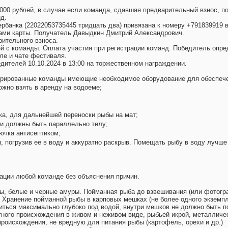
000 рублей, в случае если команда, сдавшая предварительный взнос, по
д.
ербанка (22022053735445 тридцать два) привязана к номеру +791839919
ами карты. Получатель Давыдкин Дмитрий Александрович.
рительного взноса.
й с команды. Оплата участия при регистрации команд. Победитель опреде
ле и чате фестиваля.
ителей 10.10.2024 в 13:00 на торжественном награждении.
стрированные команды имеющие необходимое оборудование для обеспече
ожно взять в аренду на водоеме;
ака, для дальнейшей переноски рыбы на мат;
ни должны быть параллельно телу;
ючка антисептиком;
, погрузив ее в воду и аккуратно раскрыв. Помещать рыбу в воду лучше
рации любой команде без объяснения причин.
рпы, белые и черные амуры. Пойманная рыба до взвешивания (или фотог
. Хранение пойманной рыбы в карповых мешках (не более одного экземп
ться максимально глубоко под водой, внутри мешков не должно быть п
тного происхождения в живом и неживом виде, рыбьей икрой, металличе
происхождения, не вредную для питания рыбы (картофель, орехи и др.)