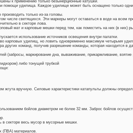
ешены к применению только безынерционные катушки.
 при помощи удилища. Каждое удилище может быть оснащено только одн
 производить только из-за головы.
в том числе светящихся. Эти маркеры могут оставаться в воде на всем 
чительно в секторе лова.
повый мат и карповые мешки перед тем, как поместить на них (в них) р
пускается использование источников освещения внутри палатки.
ство карповых удилищ, но ловить одновременно максимум четырьмя уди
тора других команд, получив разрешение команды, которая находится в 
влей (забросы, маркирование дна, вываживание, прикармливание, взяти
лидкором) либо тонущей трубкой
мощи:
ием жгута вручную. Силовые характеристики катапульты должны определя
спользованием бойлов диаметром не более 32 мм. Заброс бойлов осущес
ор.
ь в секторе весь мусор в мусорные мешки.
х (ПВА) материалов.