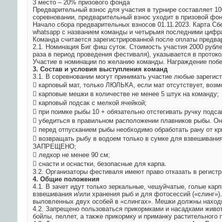
3 место – 20% призового фонда
Предварительный взнос для участия в турнире составляет 10
соревновании, предварительный взнос уходит в призовой фон
Начало сбора предварительных взносов 01.11.2023. Карта Сб
whatsapp с названием команды и четырьмя последними цифр
Команда считается зарегистрированной после оплаты предва
2.1. Номинация Биг фиш суток. Стоимость участия 2000 рубле
раза в период проведения фестиваля), указывается в протоко
Участие в номинации по желанию команды. Награждение побед
3. Состав и условия выступления команд
3.1. В соревновании могут принимать участие любые зареги
 карповый мат, только ЛЮЛЬКА, если мат отсутствует, возм
 карповые мешки в количестве не менее 5 штук на команду;
 карповый подсак с мелкой ячейкой;
 при поимке рыбы 10 + обязательно отстегивать ручку подс
 убедиться в правильном расположении плавников рыбы. О
 перед отпусканием рыбы необходимо обработать рану от кр
 возвращать рыбу в водоем только в сумке для взвешивания
ЗАПРЕЩЕНО;
 ледкор не менее 90 см;
 снасти и оснастки, безопасные для карпа.
3.2. Организаторы фестиваля имеют право отказать в регист
4. Общие положения
4.1. В зачет идут только зеркальные, чешуйчатые, голые ка
взвешивания и/или хранения рыб и для фотосессий («слинг»)
выловленных двух особей в «слингах». Мешки должны находи
4.2. Запрещено пользоваться прикормками и насадками живо
бойлы, пеллет, а также прикормку и приманку растительного 