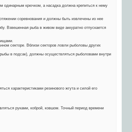
им одинарным крючком, а насадка должна крепиться к нему
протяжении соревнования и должны быть извлечены из нее
ыбу. Взвешенная рыба в живом виде аккуратно отпускается
лищами.
данном секторе. Вблизи секторов ловли рыболовы других
е рыбы в подсак), должны осуществляться рыболовами внутри
ться характеристиками резинового жгута и силой его
твляться руками, коброй, ковшом. Точный период времени