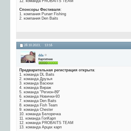
12. команда PROBAITS TEAM
Спонсоры Фестиваля
:
1. компания Punarr Fishing
2. компания Den Baits
28.10.2023,
13:16
dda
Карпятник
Предварительная регистрация открыта
:
1. команда DL Baits
2. команда Друзья
3. команда Васюки
4. команда Вираж
5. команда "Регион-89"
6. команда Новички-93
7. команда Den Baits
8. команда Fish Team
9. команда Chester
10. команда Белоречка
11. команда ГопКарп
12. команда PROBAITS TEAM
13. команда Арцах карп