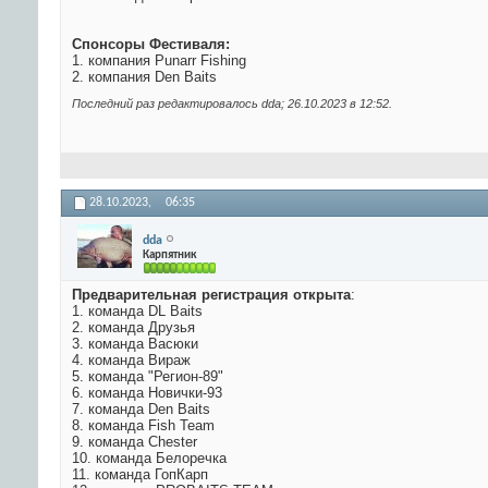
Спонсоры Фестиваля:
1. компания Punarr Fishing
2. компания Den Baits
Последний раз редактировалось dda; 26.10.2023 в
12:52
.
28.10.2023,
06:35
dda
Карпятник
Предварительная регистрация открыта
:
1. команда DL Baits
2. команда Друзья
3. команда Васюки
4. команда Вираж
5. команда "Регион-89"
6. команда Новички-93
7. команда Den Baits
8. команда Fish Team
9. команда Chester
10. команда Белоречка
11. команда ГопКарп