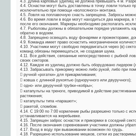
4.3. Длина карповых удилищ не должна превышать 4 м. Разр
4.4. Оснастки могут быть доставлены в точку ловли только
исключительно при помощи «волосяного» монтажа.
4.5. Ловля на поплавочную снасть запрещена. Забросы можно
4.6. Во время ловли в воде могут находиться два маркера, 
после его окончания. Маркеры необходимо располагать исклю
4.7. Рыболовы должны в обязательном порядке увлажнять кар
обратно в водоем.
4.8. Запрещено освещать воду фонарями и прожекторами, до
4.9. Команда имеет право оснастить неограниченное количе
4.10. Участники могут свободно передвигаться через (в) сек
команд обязаны перемещаться, не создавая шума.
4.11. Все действия, связанные непосредственно с рыбной ло
своих секторов.
4.12. Каждое из удилищ должно быть оборудовано лидером (
4.13. Забрасывать прикормку можно либо рукой, либо при по
 ручной «рогатки» для прикармливания;
 ковша с длинной рукоятью (одноручного или двуручного);
 одно- или двуручной трубки-«кобры»;
 катапульты на треноге, приводимой в действие растягиван
растяжения;
 катапульты типа «парашют»;
 ракетой, спомбом.
4.14. С 19:00 по 7:00 кормление рыбы разрешено только с и
устанавливается на жеребьевке.
4.15. Запрещен заброс оснасток и прикормки в соседний сект
4.16. После окончания соревнования участники должны убрат
4.17. Вход в воду при вываживании возможен по грудь.
4.18. Разрешено использование мешков, сетки из растворимы