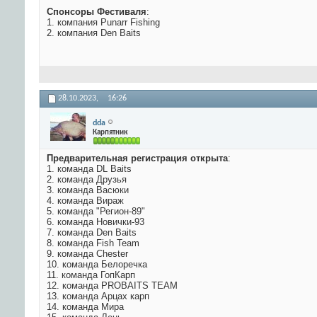
Спонсоры Фестиваля
:
1. компания Punarr Fishing
2. компания Den Baits
28.10.2023,
16:26
dda
Карпятник
Предварительная регистрация открыта
:
1. команда DL Baits
2. команда Друзья
3. команда Васюки
4. команда Вираж
5. команда "Регион-89"
6. команда Новички-93
7. команда Den Baits
8. команда Fish Team
9. команда Chester
10. команда Белоречка
11. команда ГопКарп
12. команда PROBAITS TEAM
13. команда Арцах карп
14. команда Мира