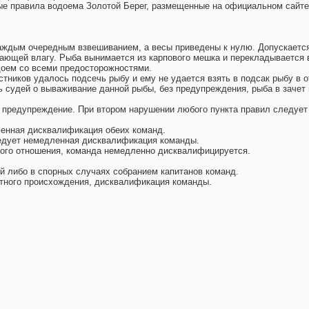
ые правила водоема Золотой Берег, размещенные на официальном сайте
аждым очередным взвешиванием, а весы приведены к нулю. Допускаетс
кающей влагу. Рыба вынимается из карпового мешка и перекладывается 
доем со всеми предосторожностями.
астников удалось подсечь рыбу и ему не удается взять в подсак рыбу в
ть судей о вываживание данной рыбы, без предупреждения, рыба в зачет 
я предупреждение. При втором нарушении любого пункта правил следу
ленная дисквалификация обеих команд.
ледует немедленная дисквалификация команды.
тного отношения, команда немедленно дисквалифицируется.
й либо в спорных случаях собранием капитанов команд.
отного происхождения, дисквалификация команды.