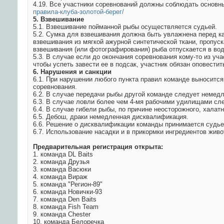
4.19. Все участники соревнований должны соблюдать основн
правила-клуба-золотой-берег/
5. Взвешивание
5.1. Взвешивание пойманной рыбы осуществляется судьей.
5.2. Сумка для взвешивания должна быть увлажнена перед к
взвешивания из мягкой ажурной синтетической ткани, пропус
взвешивания (или фотографирования) рыба отпускается в во
5.3. В случае если до окончания соревнования кому-то из уч
чтобы успеть завести ее в подсак, участник обязан оповести
6. Нарушения и санкции
6.1. При нарушении любого пункта правил команде выноситс
соревнования.
6.2. В случае передачи рыбы другой команде следует немед
6.3. В случае ловли более чем 4-мя рабочими удилищами с
6.4. В случае гибели рыбы, по причине неосторожного, хала
6.5. Дебош, драки немедленная дисквалификация.
6.6. Решение о дисквалификации команды принимается судье
6.7. Использование насадки и в прикормки ингредиентов жив
Предварительная регистрация открыта:
1. команда DL Baits
2. команда Друзья
3. команда Васюки
4. команда Вираж
5. команда "Регион-89"
6. команда Новички-93
7. команда Den Baits
8. команда Fish Team
9. команда Chester
10. команда Белоречка