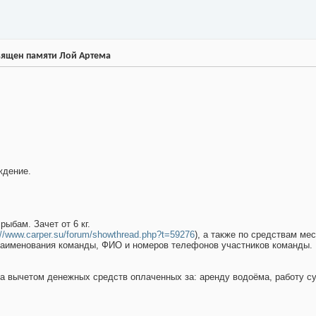
священ памяти Лой Артема
ждение.
ыбам. Зачет от 6 кг.
://www.carper.su/forum/showthread.php?t=59276
), а также по средствам ме
наименования команды, ФИО и номеров телефонов участников команды.
а вычетом денежных средств оплаченных за: аренду водоёма, работу су