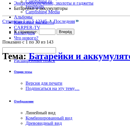
Carpfishing.ru
|
Энергообеспечение, эхолоты и гаджеты
Freshbaits
|
Батарейки и аккумуляторы
Carpfishing Media
Альбомы
Страница 1 из 5
1
2
3
4
5
Последняя
Карповые магазины
CARPER-TV
К странице:
Календарь
Что нового?
Показано с 1 по 30 из 143
Тема:
Батарейки и аккумуля
Расширенный поиск
Опции темы
Версия для печати
Подписаться на эту тему…
Отображение
Линейный вид
Комбинированный вид
Древовидный вид