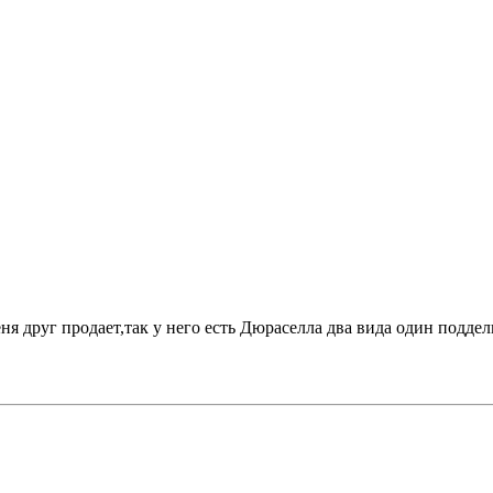
я друг продает,так у него есть Дюраселла два вида один поддел