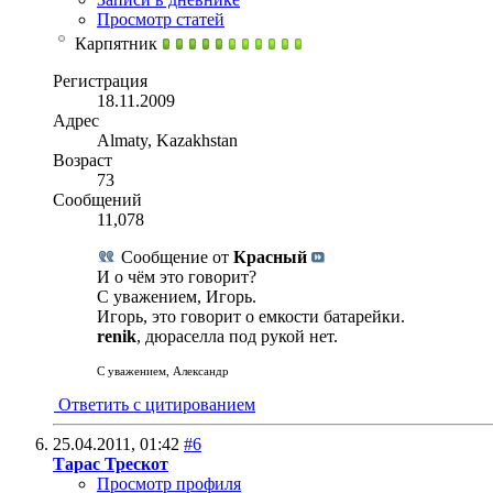
Просмотр статей
Карпятник
Регистрация
18.11.2009
Адрес
Almaty, Kazakhstan
Возраст
73
Сообщений
11,078
Сообщение от
Красный
И о чём это говорит?
С уважением, Игорь.
Игорь, это говорит о емкости батарейки.
renik
, дюраселла под рукой нет.
С уважением, Александр
Ответить с цитированием
25.04.2011,
01:42
#6
Тарас Трескот
Просмотр профиля