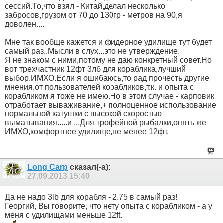
сессий.То,что взял - Китай,делал несколько
забросов,грузом от 70 до 130гр - метров на 90,я
доволен....
Мне так вообще кажется и фидерное удилище тут будет
самый раз..Мысли в слух...это не утверждение.
Я не знаком с ними,потому не даю конкретный совет.Но
вот трехчастник 12фт 3лб для кораблика,лучший
выбор.ИМХО.Если я ошибаюсь,то рад прочесть другие
мнения,от пользователей корабликов,т.к. и опыта с
корабликом я тоже не имею.Но в этом случае - карповик
отработает вываживание,+ полноценное использование
нормальной катушки с высокой скоростью
выматывания.....и ...Для трофейной рыбалки,опять же
ИМХО,комфортнее удилище,не менее 12фт.
Long Carp
сказал(-а):
27.09.2013
15:40
Да не надо 3lb для корабля - 2.75 в самый раз!
Георгий, Вы говорите, что нету опыта с корабликом - а у
меня с удилищами меньше 12ft.