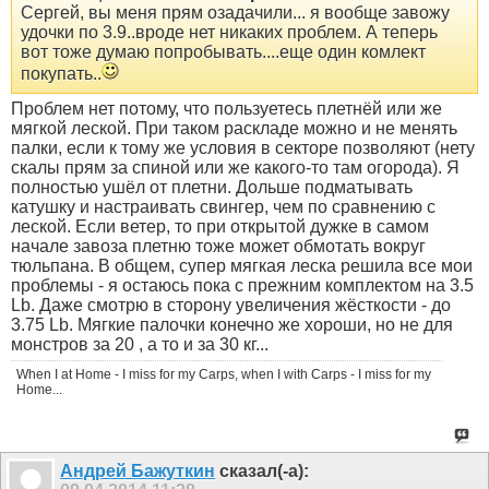
Сергей, вы меня прям озадачили... я вообще завожу
удочки по 3.9..вроде нет никаких проблем. А теперь
вот тоже думаю попробывать....еще один комлект
покупать..
Проблем нет потому, что пользуетесь плетнёй или же
мягкой леской. При таком раскладе можно и не менять
палки, если к тому же условия в секторе позволяют (нету
скалы прям за спиной или же какого-то там огорода). Я
полностью ушёл от плетни. Дольше подматывать
катушку и настраивать свингер, чем по сравнению с
леской. Если ветер, то при открытой дужке в самом
начале завоза плетню тоже может обмотать вокруг
тюльпана. В общем, супер мягкая леска решила все мои
проблемы - я остаюсь пока с прежним комплектом на 3.5
Lb. Даже смотрю в сторону увеличения жёсткости - до
3.75 Lb. Мягкие палочки конечно же хороши, но не для
монстров за 20 , а то и за 30 кг...
When I at Home - I miss for my Carps, when I with Carps - I miss for my
Home...
Aндрей Бажуткин
сказал(-а):