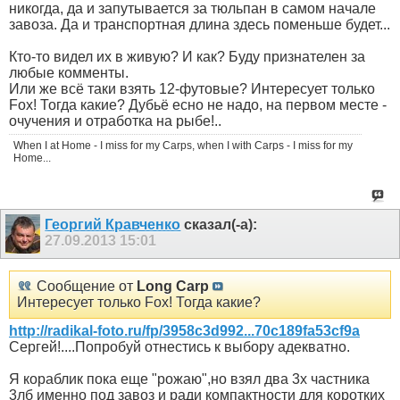
никогда, да и запутывается за тюльпан в самом начале
завоза. Да и транспортная длина здесь поменьше будет...
Кто-то видел их в живую? И как? Буду признателен за
любые комменты.
Или же всё таки взять 12-футовые? Интересует только
Fox! Тогда какие? Дубьё есно не надо, на первом месте -
очучения и отработка на рыбе!..
When I at Home - I miss for my Carps, when I with Carps - I miss for my
Home...
Георгий Кравченко
сказал(-а):
27.09.2013
15:01
Сообщение от
Long Carp
Интересует только Fox! Тогда какие?
http://radikal-foto.ru/fp/3958c3d992...70c189fa53cf9a
Сергей!....Попробуй отнестись к выбору адекватно.
Я кораблик пока еще "рожаю",но взял два 3х частника
3лб именно под завоз и ради компактности для коротких