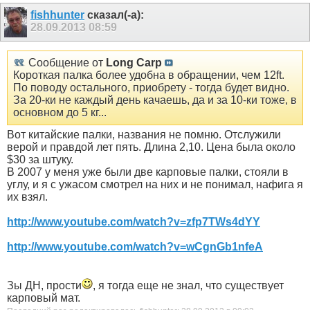
fishhunter
сказал(-а):
28.09.2013
08:59
Сообщение от
Long Carp
Короткая палка более удобна в обращении, чем 12ft.
По поводу остального, приобрету - тогда будет видно.
За 20-ки не каждый день качаешь, да и за 10-ки тоже, в
основном до 5 кг...
Вот китайские палки, названия не помню. Отслужили
верой и правдой лет пять. Длина 2,10. Цена была около
$30 за штуку.
В 2007 у меня уже были две карповые палки, стояли в
углу, и я с ужасом смотрел на них и не понимал, нафига я
их взял.
http://www.youtube.com/watch?v=zfp7TWs4dYY
http://www.youtube.com/watch?v=wCgnGb1nfeA
Зы ДН, прости
, я тогда еще не знал, что существует
карповый мат.