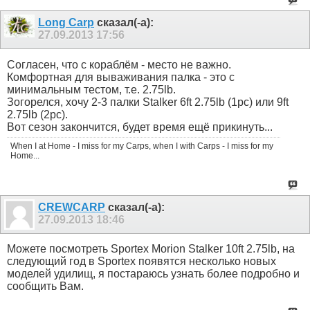
Long Carp
сказал(-а):
27.09.2013
17:56
Согласен, что с кораблём - место не важно.
Комфортная для вываживания палка - это с
минимальным тестом, т.е. 2.75lb.
Зогорелся, хочу 2-3 палки Stalker 6ft 2.75lb (1pc) или 9ft
2.75lb (2pc).
Вот сезон закончится, будет время ещё прикинуть...
When I at Home - I miss for my Carps, when I with Carps - I miss for my
Home...
CREWCARP
сказал(-а):
27.09.2013
18:46
Можете посмотреть Sportex Morion Stalker 10ft 2.75lb, на
следующий год в Sportex появятся несколько новых
моделей удилищ, я постараюсь узнать более подробно и
сообщить Вам.