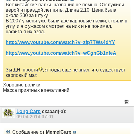
Вот китайские палки, названия не помню. Отслужили
верой и правдой лет пять. Длина 2,10. Цена была
около $30 за штуку.
В 2007 у меня уже были две карповые палки, стояли в
углу, и я с ужасом смотрел на них и не понимал,
нафига я их взял.
http://www.youtube.com/watch?v=zfp7TWs4dYY
http://www.youtube.com/watch?v=wCgnGb1nfeA
Зы ДН, прости
, я тогда еще не знал, что существует
карповый мат.
Хорошие ролики!
Масса приятных впечатлений!
Long Carp
сказал(-а):
09.04.2014
07:01
Сообщение от
MemelCarp