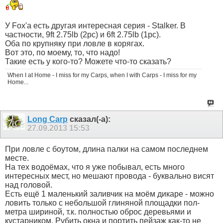
У Fox'a есть другая интересная серия - Stalker. В
частности, 9ft 2.75lb (2pc) и 6ft 2.75lb (1pc).
Оба по крупняку при ловле в корягах.
Вот это, по моему, то, что надо!
Такие есть у кого-то? Можете что-то сказать?
When I at Home - I miss for my Carps, when I with Carps - I miss for my
Home...
Long Carp
сказал(-а):
27.09.2013
15:53
При ловле с боутом, длина палки на самом последнем
месте.
На тех водоёмах, что я уже побывал, есть много
интересных мест, но мешают провода - буквально висят
над головой.
Есть ещё 1 маленький заливчик на моём дикаре - можно
ловить только с небольшой глиняной площадки пол-
метра шириной, т.к. полностью оброс деревьями и
кустарником. Рубить окна и портить пейзаж как-то не