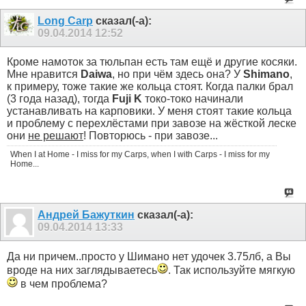
Long Carp
сказал(-а):
09.04.2014
12:52
Кроме намоток за тюльпан есть там ещё и другие косяки.
Мне нравится
Daiwa
, но при чём здесь она? У
Shimano
,
к примеру, тоже такие же кольца стоят. Когда палки брал
(3 года назад), тогда
Fuji K
токо-токо начинали
устанавливать на карповики. У меня стоят такие кольца
и проблему с перехлёстами при завозе на жёсткой леске
они
не решают
! Повторюсь - при завозе...
When I at Home - I miss for my Carps, when I with Carps - I miss for my
Home...
Aндрей Бажуткин
сказал(-а):
09.04.2014
13:33
Да ни причем..просто у Шимано нет удочек 3.75лб, а Вы
вроде на них заглядываетесь
. Так используйте мягкую
в чем проблема?