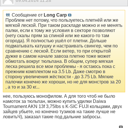
09.04.2014
11:28
Сообщение от
Long Carp
Проблем нет потому, что пользуетесь плетнёй или же
мягкой леской. При таком раскладе можно и не менять
палки, если к тому же условия в секторе позволяют
(нету скалы прям за спиной или же какого-то там
огорода). Я полностью ушёл от плетни. Дольше
подматывать катушку и настраивать свингер, чем по
сравнению с леской. Если ветер, то при открытой
дужке в самом начале завоза плетню тоже может
обмотать вокруг тюльпана. В общем, супер мягкая
леска решила все мои проблемы - я остаюсь пока с
прежним комплектом на 3.5 Lb. Даже смотрю в
сторону увеличения жёсткости - до 3.75 Lb. Мягкие
палочки конечно же хороши, но не для монстров за 20
, а то и за 30 кг...
нее, пользуюсь монофилом. А для того чтоб не было
намоток за тюльпан, можно купить удилки Daiwa
Tournament AKN 13f 3,75lbs s K-SIC FUJI кольцами, двух
зайцев убьете, но конечно тузиков на такие лучше не
ловитьЧ), заказал такие под дальние забросы.