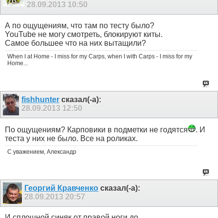
28.09.2013
10:50
А по ощущениям, что там по тесту было?
YouTube не могу смотреть, блокируют киты.
Самое большее что на них вытащили?
When I at Home - I miss for my Carps, when I with Carps - I miss for my
Home...
fishhunter
сказал(-а):
28.09.2013
12:50
По ощущениям? Карповики в подметки не годятся
. И
теста у них не было. Все на роликах.
С уважением, Александр
Георгий Кравченко
сказал(-а):
28.09.2013
20:57
И сплошной синяк от правой ноги до