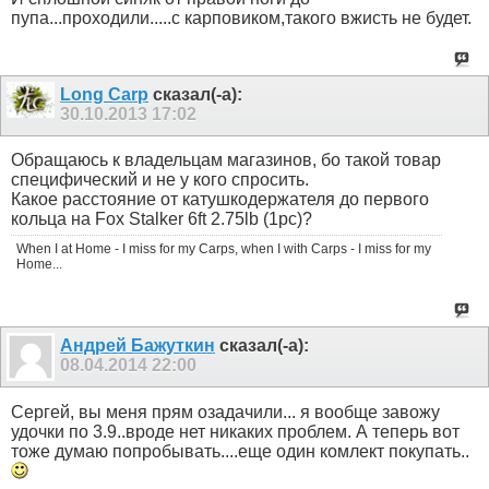
пупа...проходили.....с карповиком,такого вжисть не будет.
Long Carp
сказал(-а):
30.10.2013
17:02
Обращаюсь к владельцам магазинов, бо такой товар
специфический и не у кого спросить.
Какое расстояние от катушкодержателя до первого
кольца на Fox Stalker 6ft 2.75lb (1pc)?
When I at Home - I miss for my Carps, when I with Carps - I miss for my
Home...
Aндрей Бажуткин
сказал(-а):
08.04.2014
22:00
Сергей, вы меня прям озадачили... я вообще завожу
удочки по 3.9..вроде нет никаких проблем. А теперь вот
тоже думаю попробывать....еще один комлект покупать..