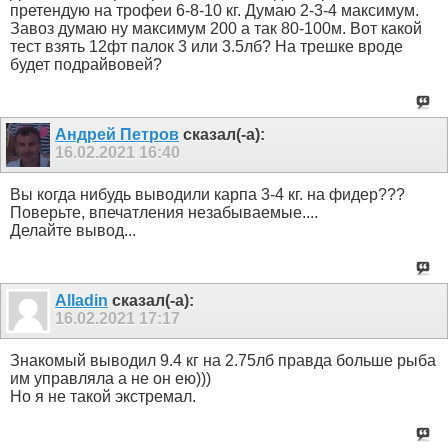
претендую на трофеи 6-8-10 кг. Думаю 2-3-4 максимум.
Завоз думаю ну максимум 200 а так 80-100м. Вот какой
тест взять 12фт палок 3 или 3.5лб? На трешке вроде
будет подрайвовей?
Андрей Петров
сказал(-а):
16.02.2021
16:40
Вы когда нибудь выводили карпа 3-4 кг. на фидер???
Поверьте, впечатления незабываемые....
Делайте вывод...
Alladin
сказал(-а):
16.02.2021
17:17
Знакомый выводил 9.4 кг на 2.75лб правда больше рыба
им управляла а не он ею)))
Но я не такой экстремал.