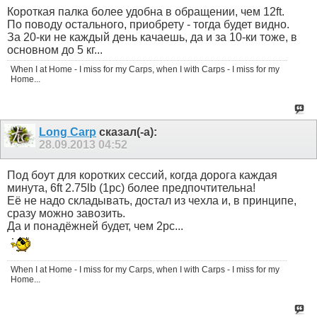
Короткая палка более удобна в обращении, чем 12ft.
По поводу остального, приобрету - тогда будет видно.
За 20-ки не каждый день качаешь, да и за 10-ки тоже, в
основном до 5 кг...
When I at Home - I miss for my Carps, when I with Carps - I miss for my
Home...
Long Carp
сказал(-а):
28.09.2013
04:52
Под боут для коротких сессий, когда дорога каждая
минута, 6ft 2.75lb (1pc) более предпочтительна!
Её не надо складывать, достал из чехла и, в принципе,
сразу можно завозить.
Да и понадёжней будет, чем 2pc...
When I at Home - I miss for my Carps, when I with Carps - I miss for my
Home...