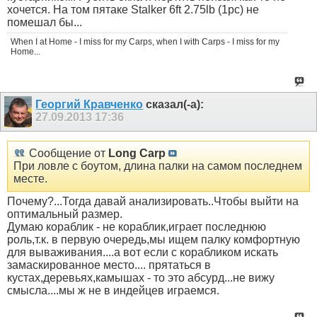
хочется. На том пятаке Stalker 6ft 2.75lb (1pc) не
помешал бы...
When I at Home - I miss for my Carps, when I with Carps - I miss for my
Home...
Георгий Кравченко
сказал(-а):
27.09.2013
17:36
Сообщение от
Long Carp
При ловле с боутом, длина палки на самом последнем
месте.
Почему?...Тогда давай анализировать..Чтобы выйти на
оптимальный размер.
Думаю кораблик - не кораблик,играет последнюю
роль,т.к. в первую очередь,мы ищем палку комфортную
для вываживания....а вот если с корабликом искать
замаскированное место.... прятаться в
кустах,деревьях,камышах - то это абсурд...не вижу
смысла....мы ж не в индейцев играемся.