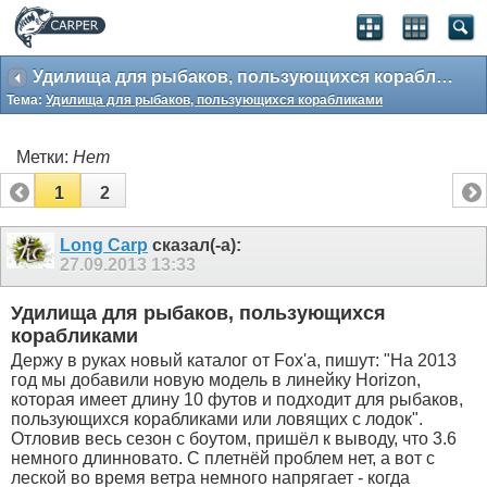
Удилища для рыбаков, пользующихся корабликами
Тема:
Удилища для рыбаков, пользующихся корабликами
Метки:
Нет
1
2
Long Carp
сказал(-а):
27.09.2013
13:33
Удилища для рыбаков, пользующихся
корабликами
Держу в руках новый каталог от Fox'a, пишут: "На 2013
год мы добавили новую модель в линейку Horizon,
которая имеет длину 10 футов и подходит для рыбаков,
пользующихся корабликами или ловящих с лодок".
Отловив весь сезон с боутом, пришёл к выводу, что 3.6
немного длинновато. С плетнёй проблем нет, а вот с
леской во время ветра немного напрягает - когда