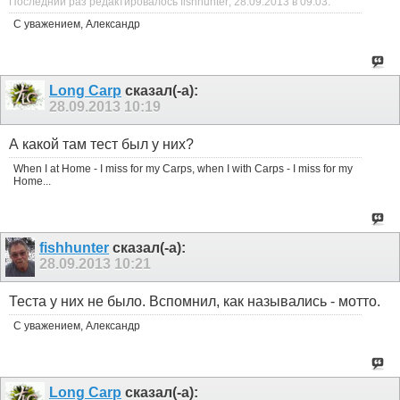
Последний раз редактировалось fishhunter; 28.09.2013 в
09:03
.
С уважением, Александр
Long Carp
сказал(-а):
28.09.2013
10:19
А какой там тест был у них?
When I at Home - I miss for my Carps, when I with Carps - I miss for my
Home...
fishhunter
сказал(-а):
28.09.2013
10:21
Теста у них не было. Вспомнил, как назывались - мотто.
С уважением, Александр
Long Carp
сказал(-а):