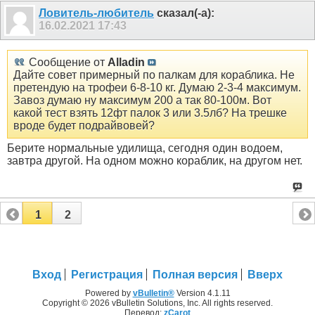
Ловитель-любитель
сказал(-а):
16.02.2021
17:43
Сообщение от
Alladin
Дайте совет примерный по палкам для кораблика. Не
претендую на трофеи 6-8-10 кг. Думаю 2-3-4 максимум.
Завоз думаю ну максимум 200 а так 80-100м. Вот
какой тест взять 12фт палок 3 или 3.5лб? На трешке
вроде будет подрайвовей?
Берите нормальные удилища, сегодня один водоем,
завтра другой. На одном можно кораблик, на другом нет.
1
2
Вход
Регистрация
Полная версия
Вверх
Powered by
vBulletin®
Version 4.1.11
Copyright © 2026 vBulletin Solutions, Inc. All rights reserved.
Перевод:
zCarot