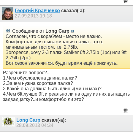
Георгий Кравченко
сказал(-а):
27.09.2013
19:18
Сообщение от
Long Carp
Согласен, что с кораблём - место не важно.
Комфортная для вываживания палка - это с
минимальным тестом, т.е. 2.75lb.
Зогорелся, хочу 2-3 палки Stalker 6ft 2.75lb (1pc) или 9ft
2.75lb (2pc).
Вот сезон закончится, будет время ещё прикинуть...
Разрешите вопрос?...
1.Чем обусловлена длина палки?
2.Зачем нужна короткая палка?
3.Какой она должна быть длины(мин и мах)?
4.Чем 6ft лучше 9ft и реально ли на одну из них вытащить
задвадцатку?..и комфортн6о ли это?
Long Carp
сказал(-а):
28.09.2013
04:34