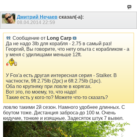
Дмитрий Нечаев
сказал(-а):
08.04.2014
22:59
Сообщение от
Long Carp
Да не надо 3lb для корабля - 2.75 в самый раз!
Георгий, Вы говорите, что нету опыта с корабликом - а
у меня с удилищами меньше 12ft.
У Fox'a есть другая интересная серия - Stalker. В
частности, 9ft 2.75lb (2pc) и 6ft 2.75lb (1pc).
Оба по крупняку при ловле в корягах.
Вот это, по моему, то, что надо!
Такие есть у кого-то? Можете что-то сказать?
ловлю такими 2й сезон. Намного удобнее длинных. С
боутом тоже. Дистанция заброса-до 100 м. Очень
кидучие, тонкие и изящные. Задесяток штук 7 вывел.