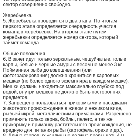
сектор совершенно свободно.
Жеребьевка.
5. Жеребьевка проводится в два этапа. По итогам
первого этапа определяется очередность участия
команд в жеребьевке. На втором этапе путем
жеребьевки определяется номер сектора, который
займет команда.
Общие положения.
6. В зачет идут только зеркальные, чешуйчатые, голые
карпы, белые и черные амуры с весом не менее 3 кг.
Пойманная рыба до взвешивания (или
фотографирования) должна храниться в карповых
мешках (не более одного экземпляра в каждом мешке).
Мешки должны находиться максимально глубоко под
водой, внутри мешков не должно быть посторонних
предметов.
7. Запрещено пользоваться прикормками и насадками
животного происхождения в живом и неживом виде,
рыбьей икрой, металлическими приманками. Разрешено
применять только зерна, бойлы, пелетс, а так же
прикормку и приманку растительного происхождения, не
вредную для питания рыбы (картофель, орехи и др.).
8. Длина карповых удилищ не должна превышать 4 м.