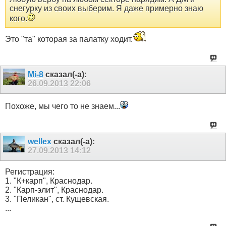
снегурку из своих выберим. Я даже примерно знаю
кого.
Это "та" которая за палатку ходит.
Mi-8
сказал(-а):
26.09.2013
22:06
Похоже, мы чего то не знаем...
wellex
сказал(-а):
27.09.2013
14:12
Регистрация:
1. "К+карп", Краснодар.
2. "Карп-элит", Краснодар.
3. "Пеликан", ст. Кущевская.
...