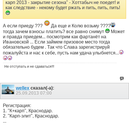
карп 2013 - закрытие сезона" - Хоттабыч не поедет! и
как следствие - некому будет ржать и пить, пить, пить!
А если приеду ???
Да еще и Колю возьму ????
тогда зачем взносы платить? все равно снимут
Может
и правда приедем... посмотрим как фартанёт на
Ивановской ... Если займем призовое место тогда
обязательно будем . Так что Слава зарегистрируй
пожалуйста и нас к себе, пусть нам удача улыбнется...
Не отступать и не сдаваться!!!
wellex
сказал(-а):
25.09.2013
07:00
Регистрация:
1. "К+карп", Краснодар.
2. "Карп-элит", Краснодар.
...