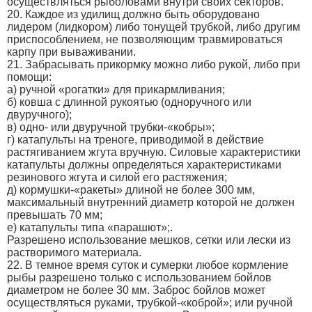
осуществляться рыболовами внутри своих секторов.
20. Каждое из удилищ должно быть оборудовано
лидером (лидкором) либо тонущей трубкой, либо другим
приспособлением, не позволяющим травмироваться
карпу при вываживании.
21. Забрасывать прикормку можно либо рукой, либо при
помощи:
а) ручной «рогатки» для прикармливания;
б) ковша с длинной рукоятью (одноручного или
двуручного);
в) одно- или двуручной трубки-«кобры»;
г) катапульты на треноге, приводимой в действие
растягиванием жгута вручную. Силовые характеристики
катапульты должны определяться характеристиками
резинового жгута и силой его растяжения;
д) кормушки-«ракеты» длиной не более 300 мм,
максимальный внутренний диаметр которой не должен
превышать 70 мм;
е) катапульты типа «парашют»;.
Разрешено использование мешков, сетки или лески из
растворимого материала.
22. В темное время суток и сумерки любое кормление
рыбы разрешено только с использованием бойлов
диаметром не более 30 мм. Заброс бойлов может
осуществляться руками, трубкой-«коброй»; или ручной