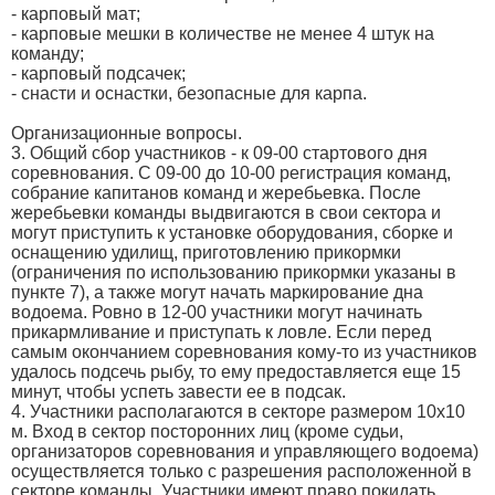
- карповый мат;
- карповые мешки в количестве не менее 4 штук на
команду;
- карповый подсачек;
- снасти и оснастки, безопасные для карпа.
Организационные вопросы.
3. Общий сбор участников - к 09-00 стартового дня
соревнования. С 09-00 до 10-00 регистрация команд,
собрание капитанов команд и жеребьевка. После
жеребьевки команды выдвигаются в свои сектора и
могут приступить к установке оборудования, сборке и
оснащению удилищ, приготовлению прикормки
(ограничения по использованию прикормки указаны в
пункте 7), а также могут начать маркирование дна
водоема. Ровно в 12-00 участники могут начинать
прикармливание и приступать к ловле. Если перед
самым окончанием соревнования кому-то из участников
удалось подсечь рыбу, то ему предоставляется еще 15
минут, чтобы успеть завести ее в подсак.
4. Участники располагаются в секторе размером 10х10
м. Вход в сектор посторонних лиц (кроме судьи,
организаторов соревнования и управляющего водоема)
осуществляется только с разрешения расположенной в
секторе команды. Участники имеют право покидать