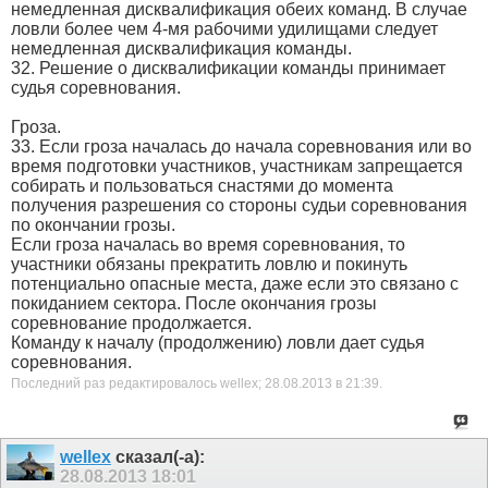
немедленная дисквалификация обеих команд. В случае
ловли более чем 4-мя рабочими удилищами следует
немедленная дисквалификация команды.
32. Решение о дисквалификации команды принимает
судья соревнования.
Гроза.
33. Если гроза началась до начала соревнования или во
время подготовки участников, участникам запрещается
собирать и пользоваться снастями до момента
получения разрешения со стороны судьи соревнования
по окончании грозы.
Если гроза началась во время соревнования, то
участники обязаны прекратить ловлю и покинуть
потенциально опасные места, даже если это связано с
покиданием сектора. После окончания грозы
соревнование продолжается.
Команду к началу (продолжению) ловли дает судья
соревнования.
Последний раз редактировалось wellex; 28.08.2013 в
21:39
.
wellex
сказал(-а):
28.08.2013
18:01