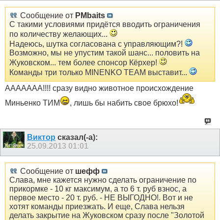
Сообщение от
PMbaits
С такими условиями придётся вводить ограничения
по количеству желающих...
Надеюсь, шутка согласована с управляющим?!
Возможно, мы не упустим такой шанс... половить на
Жуковском... тем более спонсор Кёрхер!
Команды три только MINENKO TEAM выставит...
ААААААА!!!! сразу видно животное происхождение
Миньенко ТИМ
, лишь бы набить свое брюхо!
Виктор
сказал(-а):
25.09.2013
01:01
Сообщение от
шефф
Слава, мне кажется нужно сделать ограничение по
прикормке - 10 кг максимум, а то 6 т. руб взнос, а
первое место - 20 т. руб. - НЕ ВЫГОДНО!. Вот и не
хотят команды приезжать. И еще, Слава нельзя
делать закрытие на Жуковском сразу после "Золотой