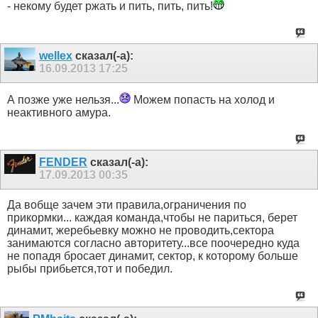
- некому будет ржать и пить, пить, пить!
wellex
сказал(-а):
16.09.2013
17:25
А позже уже нельзя...
Можем попасть на холод и
неактивного амура.
FENDER
сказал(-а):
17.09.2013
00:35
Да вобще зачем эти правила,ограничения по
прикормки... каждая команда,чтобы не париться, берет
динамит, жеребьевку можно не проводить,сектора
занимаются согласно авторитету...все поочередно куда
не попадя бросает динамит, сектор, к которому больше
рыбы прибьется,тот и победил.