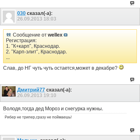
030
сказал(-а):
26.09.2013
18:03
Сообщение от
wellex
Регистрация:
1. "К+карп", Краснодар.
2. "Карп-элит", Краснодар.
...
Слав, до НГ чуть чуть остается,может в декабре?
Дмитрий77
сказал(-а):
26.09.2013
19:10
Володя,тогда дед Мороз и снегурка нужны.
Рибер не трипер,сразу не поймаешь!