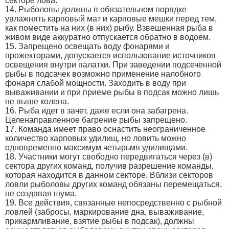
секторе лова.
14. Рыболовы должны в обязательном порядке
увлажнять карповый мат и карповые мешки перед тем,
как поместить на них (в них) рыбу. Взвешенная рыба в
живом виде аккуратно отпускается обратно в водоем.
15. Запрещено освещать воду фонарями и
прожекторами, допускается использование источников
освещения внутри палатки. При заведении подсеченной
рыбы в подсачек возможно применение налобного
фонаря слабой мощности. Заходить в воду при
вываживании и при приеме рыбы в подсак можно лишь
не выше колена.
16. Рыба идет в зачет, даже если она забагрена.
Целенаправленное багрение рыбы запрещено.
17. Команда имеет право оснастить неограниченное
количество карповых удилищ, но ловить можно
одновременно максимум четырьмя удилищами.
18. Участники могут свободно передвигаться через (в)
сектора других команд, получив разрешение команды,
которая находится в данном секторе. Вблизи секторов
ловли рыболовы других команд обязаны перемещаться,
не создавая шума.
19. Все действия, связанные непосредственно с рыбной
ловлей (забросы, маркирование дна, вываживание,
прикармливание, взятие рыбы в подсак), должны