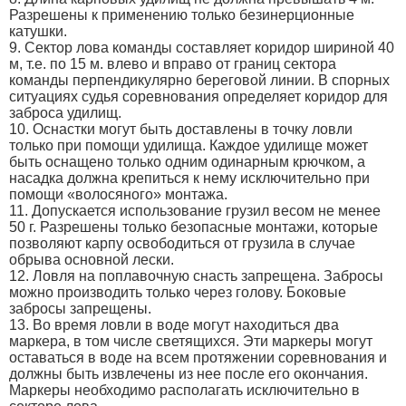
Разрешены к применению только безинерционные
катушки.
9. Сектор лова команды составляет коридор шириной 40
м, т.е. по 15 м. влево и вправо от границ сектора
команды перпендикулярно береговой линии. В спорных
ситуациях судья соревнования определяет коридор для
заброса удилищ.
10. Оснастки могут быть доставлены в точку ловли
только при помощи удилища. Каждое удилище может
быть оснащено только одним одинарным крючком, а
насадка должна крепиться к нему исключительно при
помощи «волосяного» монтажа.
11. Допускается использование грузил весом не менее
50 г. Разрешены только безопасные монтажи, которые
позволяют карпу освободиться от грузила в случае
обрыва основной лески.
12. Ловля на поплавочную снасть запрещена. Забросы
можно производить только через голову. Боковые
забросы запрещены.
13. Во время ловли в воде могут находиться два
маркера, в том числе светящихся. Эти маркеры могут
оставаться в воде на всем протяжении соревнования и
должны быть извлечены из нее после его окончания.
Маркеры необходимо располагать исключительно в