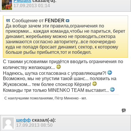
PMbaits
сказал(-а):
17.09.2013
01:14
Сообщение от
FENDER
Да вобще зачем эти правила,ограничения по
прикормки... каждая команда,чтобы не париться, берет
динамит, жеребьевку можно не проводить,сектора
занимаются согласно авторитету...все поочередно
куда не попадя бросает динамит, сектор, к которому
больше рыбы прибьется,тот и победил.
С такими условиями придётся вводить ограничения по
количеству желающих...
Надеюсь, шутка согласована с управляющим?!
Возможно, мы не упустим такой шанс... половить на
Жуковском... тем более спонсор Кёрхер!
Команды три только MINENKO TEAM выставит...
С наилучшими пожеланиями, Пётр Миненко - мл.
шефф
сказал(-а):
17.09.2013
08:50