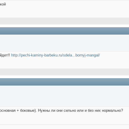
акой
йдет!!
http://pechi-kaminy-barbeku.ru/sdela...bornyj-mangal/
(основная + боковые). Нужны ли они сильно или и без них нормально?