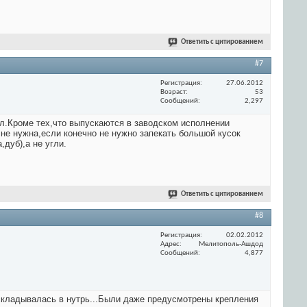
Ответить с цитированием
#7
Регистрация
27.06.2012
Возраст
53
Сообщений
2,297
ал.Кроме тех,что выпускаются в заводском исполнении
м не нужна,если конечно не нужно запекать большой кусок
,дуб),а не угли.
Ответить с цитированием
#8
Регистрация
02.02.2012
Адрес
Мелитополь-Ашдод
Сообщений
4,877
складывалась в нутрь...Были даже предусмотрены крепления