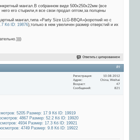
конкретный мангал.В собранном виде 500х250х22мм (все
у него его стырили,я все свои продал оптом,за полцены
артный мангал,типа «Party Size LLG-BBQA»(короткий но с
),только в нем увеличен размер отверстий и их
тельно.))))
Ответить с цитированием
#9
Регистрация
10.08.2012
Адрес
China, Weihai
Возраст
47
Сообщений
821