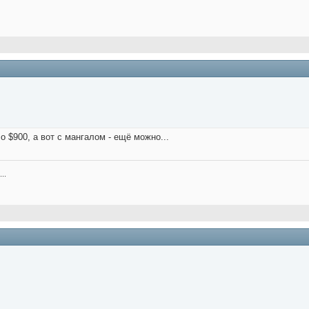
о $900, а вот с мангалом - ещё можно...
..