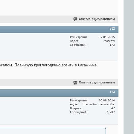
Ответить с цитированием
#12
Регистрация
09.01.2015
Адрес
Moscow
Сообщений
173
ангалом. Планирую круглогодично возить в багажнике.
Ответить с цитированием
#13
Регистрация
10.08.2014
Адрес
Шахты Ростовская обл.
Возраст
47
Сообщений
1,937