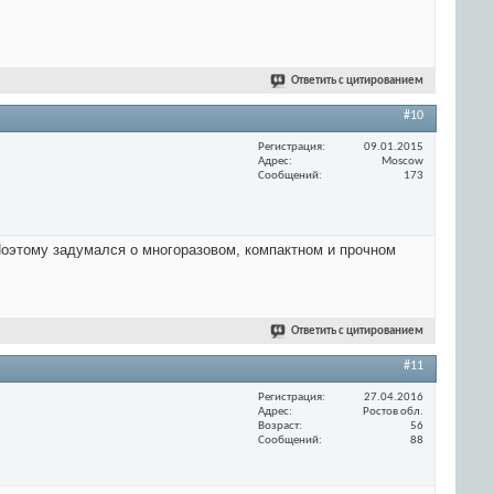
Ответить с цитированием
#10
Регистрация
09.01.2015
Адрес
Moscow
Сообщений
173
Поэтому задумался о многоразовом, компактном и прочном
Ответить с цитированием
#11
Регистрация
27.04.2016
Адрес
Ростов обл.
Возраст
56
Сообщений
88