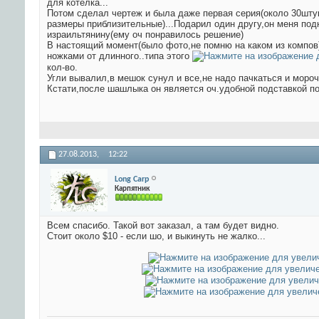
для котелка...
Потом сделал чертеж и была даже первая серия(около 30штук
размеры приблизительные)...Подарил один другу,он меня подк
израильтянину(ему оч понравилось решение)
В настоящий момент(было фото,не помню на каком из компов)
ножками от длинного..типа этого
кол-во.
Угли вывалил,в мешок сунул и все,не надо пачкаться и моро
Кстати,после шашлыка он является оч.удобной подставкой под
27.08.2013,
12:22
Long Carp
Карпятник
Всем спасибо. Такой вот заказал, а там будет видно.
Стоит около $10 - если шо, и выкинуть не жалко...