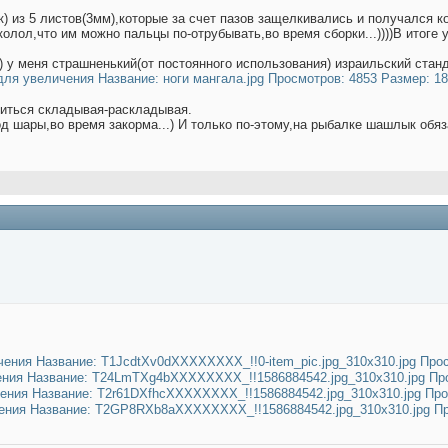
) из 5 листов(3мм),которые за счет пазов защелкивались и получался 
олол,что им можно пальцы по-отрубывать,во время сборки...))))В итоге 
 у меня страшненький(от постоянного использования) израильский станд
читься складывая-раскладывая.
 шары,во время закорма...) И только по-этому,на рыбалке шашлык обяза