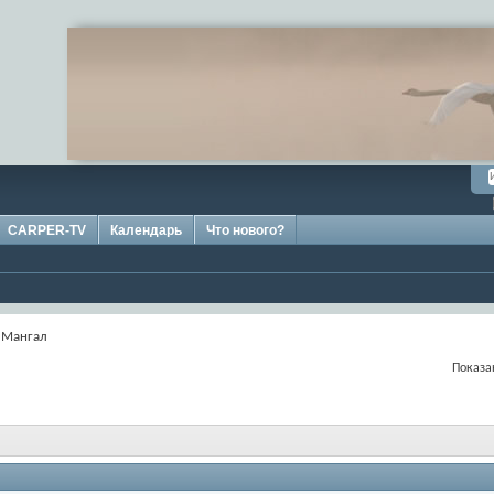
CARPER-TV
Календарь
Что нового?
Мангал
Показан