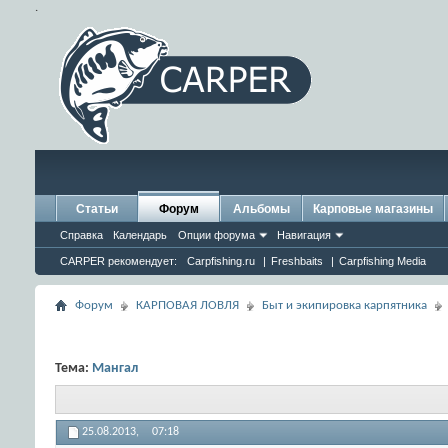
.
Статьи
Форум
Альбомы
Карповые магазины
Справка
Календарь
Опции форума
Навигация
CARPER рекомендует:
Carpfishing.ru
|
Freshbaits
|
Carpfishing Media
Форум
КАРПОВАЯ ЛОВЛЯ
Быт и экипировка карпятника
Тема:
Мангал
25.08.2013,
07:18