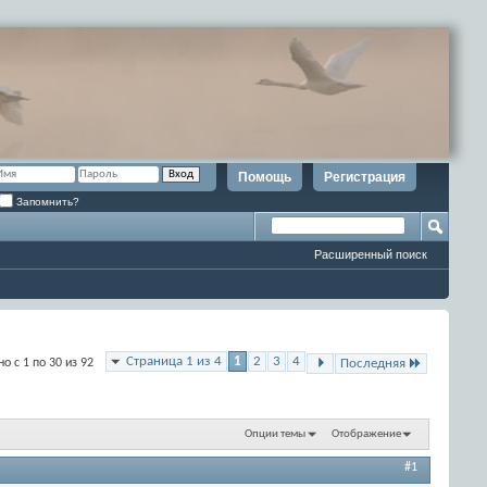
Помощь
Регистрация
Запомнить?
Расширенный поиск
Страница 1 из 4
1
2
3
4
о с 1 по 30 из 92
Последняя
Опции темы
Отображение
#1