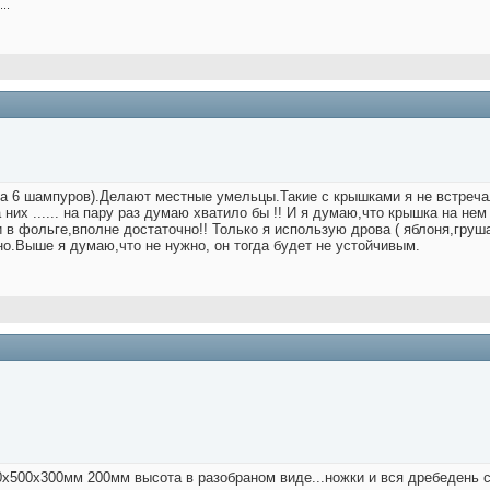
..
на 6 шампуров).Делают местные умельцы.Такие с крышками я не встреч
них ...... на пару раз думаю хватило бы !! И я думаю,что крышка на не
и в фольге,вполне достаточно!! Только я использую дрова ( яблоня,груша
но.Выше я думаю,что не нужно, он тогда будет не устойчивым.
0х500х300мм 200мм высота в разобраном виде...ножки и вся дребедень 