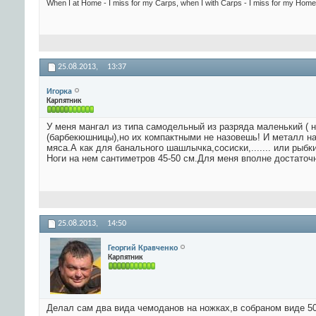
When I at Home - I miss for my Carps, when I with Carps - I miss for my Home.
25.08.2013,
13:37
Игорка
Карпятник
У меня мангал из типа самодельный из разряда маленький ( 
(барбекюшницы),но их компактными не назовешь! И металл на 
мяса.А как для банального шашлычка,сосиски,....... или рыбк
Ноги на нем сантиметров 45-50 см.Для меня вполне достаточ
25.08.2013,
14:50
Георгий Кравченко
Карпятник
Делал сам два вида чемоданов на ножках,в собраном виде 5