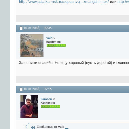
http://www.palatka-msk.ru/soputstvuj.../mangal-mitek/
или
http:/
10.01.2018,
02:36
vaid
Карпятник
За ссылки спасибо. Но ищу хороший (пусть дорогой) и главно
10.01.2018,
09:16
Samson
Карпятник
Сообщение от
vaid