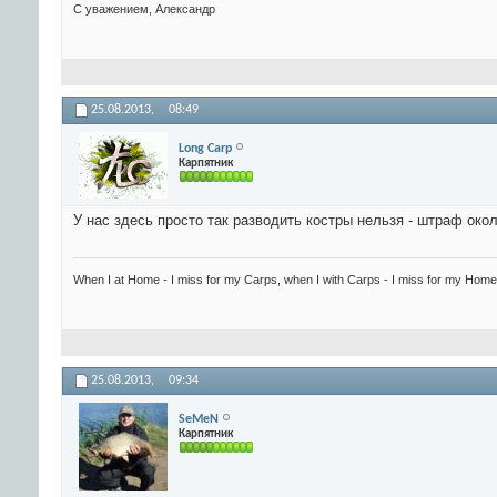
С уважением, Александр
25.08.2013,
08:49
Long Carp
Карпятник
У нас здесь просто так разводить костры нельзя - штраф окол
When I at Home - I miss for my Carps, when I with Carps - I miss for my Home.
25.08.2013,
09:34
SeMeN
Карпятник