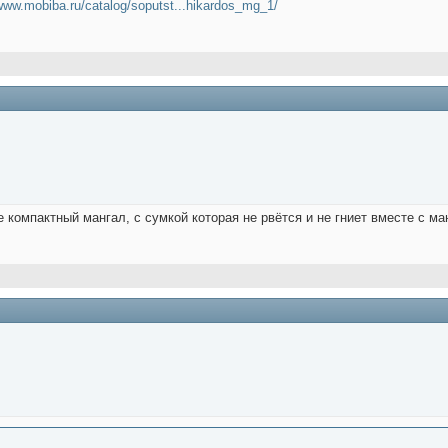
/www.mobiba.ru/catalog/soputst...hikardos_mg_1/
е компактный мангал, с сумкой которая не рвётся и не гниет вместе с м