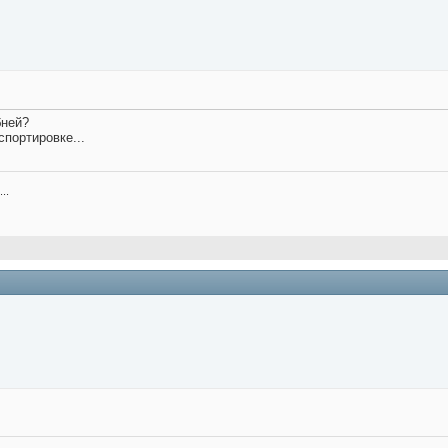
бней?
портировке...
..