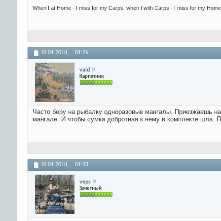
When I at Home - I miss for my Carps, when I with Carps - I miss for my Home.
10.01.2018,
01:26
vaid
Карпятник
Часто беру на рыбалку одноразовые мангалы. Приезжаешь на 
мангале. И чтобы сумка добротная к нему в комплекте шла. П
10.01.2018,
01:33
veps
Зачетный