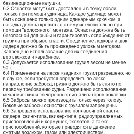
безинерционные катушки.
6.2 Оснастки могут быть доставлены в точку ловли
только при помощи удилища. Каждое удилище может
быть оснащено только одним одинарным крючком, а
насадка должна крепиться к нему исключительно при
помощи "волосяного" монтажа. Оснастка должна быть
безопасной для рыбы и гарантировать освобождение от
грузила при обрыве снасти. Соединение ледкора и шок
лидера должно быть произведено узловым методом.
Запрещено использование для их соединения
вертлюжков и карабинов.
6.3 Допускается использование грузил весом не менее
50 г.
6.4 Применение на леске «задних» грузил разрешено, но
в случае, если требуется определить по леске
направление заброса, грузило должно быть снято по
первому требованию судьи. Разрешено использование
механических и электронных сигнализаторов поклевки.
6.5 Забросы можно производить только через голову.
Боковые забросы оснастки с грузилом запрещены.
6.6 Запрещено использование поплавочной снасти,
фидера, свинг-типа, квивер-типа, радиоуправляемых
приспособлений и кормушек, эхолотов, а также
приспособлений, которые приводятся в движение
сжатым воздухом, газом или электричеством.