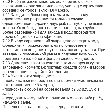
7.10 Рыба не засчитывается, если при поклевке и
вываживании она зацепила леску удилищ спортсменов
соседних секторов, включая маркер.
7.11 Заходить обоим спортсменам пары в воду
одновременно разрешается только в случае
одновременной подсечки двух рыб на глубину не выше
колена. Освобождение снасти из зацепа, на глубине
более разрешённой для захода в воду, проводится
после общего сигнала «финиш».
7.12 В ходе соревнований запрещено освещать воду
фонарями и прожекторами, но использование
источников освещения внутри палатки допускается. При
заведении подсеченной рыбы в подсачек возможно
применение налобного фонаря слабой мощности.
7.13 Движения автотранспорта в темное время суток
запрещено, кроме транспортных средств организаторов
соревнования и судейской коллегии.
7.14 Участникам запрещается:
- приближаться во время ловли к другим участникам на
расстояние менее 5 метров;
- приносить с собой на соревнования рыбу, идущую в
зачет;
- передавать кому-либо и принимать от кого-либо рыбу,
идущую в зачет.
По решению главного судьи, перед началом