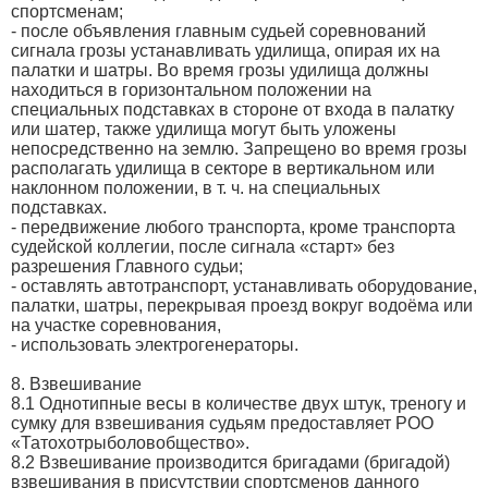
спортсменам;
- после объявления главным судьей соревнований
сигнала грозы устанавливать удилища, опирая их на
палатки и шатры. Во время грозы удилища должны
находиться в горизонтальном положении на
специальных подставках в стороне от входа в палатку
или шатер, также удилища могут быть уложены
непосредственно на землю. Запрещено во время грозы
располагать удилища в секторе в вертикальном или
наклонном положении, в т. ч. на специальных
подставках.
- передвижение любого транспорта, кроме транспорта
судейской коллегии, после сигнала «старт» без
разрешения Главного судьи;
- оставлять автотранспорт, устанавливать оборудование,
палатки, шатры, перекрывая проезд вокруг водоёма или
на участке соревнования,
- использовать электрогенераторы.
8. Взвешивание
8.1 Однотипные весы в количестве двух штук, треногу и
сумку для взвешивания судьям предоставляет РОО
«Татохотрыболовобщество».
8.2 Взвешивание производится бригадами (бригадой)
взвешивания в присутствии спортсменов данного