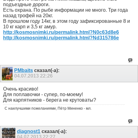
подъездные дороги.
Есть охрана. По рыбе информации не много. Три года
назад трофей на 20кг.
В прошлом году 14кг, в этом году зафиксированные 8 и
10 кг карп и 3,5 кг амур.
http://kosmosnimki.ru/permalink.html?N0c63d8e6
http://kosmosnimki.ru/permalink.html?Nd315786e
PMbaits
сказал(-а):
04.07.2013
22:26
Очень красиво!
Для поплавочки - супер, по-моему!
Для карпятников - берега не крутоваты?
С наилучшими пожеланиями, Пётр Миненко - мл.
diagnost1
сказал(-а):
04.07.2013
22:27