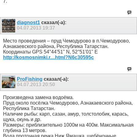
7.
diagnost1
сказал(-а):
04.07.2013
19:37
Место проведения – пруд Чемодурово в п.Чемодурово,
Азнакаевского района, Республика Татарстан.
Координаты GPS 54°44'51" N, 52°51'01" E
http://kosmosnimki.r....html?N6c30595c
ProFishing
сказал(-а):
04.07.2013
20:50
Произведена замена водоёма.
Пруд около посёлка Чемодурово, Азнакаевского района,
Республика Татарстан.
Наличие рыбы: карп, сазан, амур, толстолобик, карась,
щука, окунь и др.
Размеры: приблизительно 1000м на 400м. Максимальная
глубина 13 метров.
Вода проточная речка Ниж.Ямашка, щебёночные