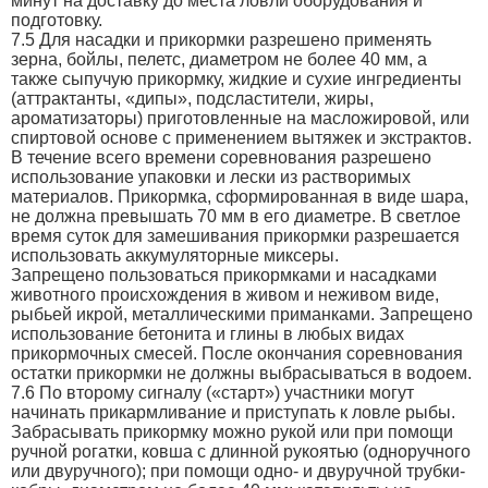
минут на доставку до места ловли оборудования и
подготовку.
7.5 Для насадки и прикормки разрешено применять
зерна, бойлы, пелетс, диаметром не более 40 мм, а
также сыпучую прикормку, жидкие и сухие ингредиенты
(аттрактанты, «дипы», подсластители, жиры,
ароматизаторы) приготовленные на масложировой, или
спиртовой основе с применением вытяжек и экстрактов.
В течение всего времени соревнования разрешено
использование упаковки и лески из растворимых
материалов. Прикормка, сформированная в виде шара,
не должна превышать 70 мм в его диаметре. В светлое
время суток для замешивания прикормки разрешается
использовать аккумуляторные миксеры.
Запрещено пользоваться прикормками и насадками
животного происхождения в живом и неживом виде,
рыбьей икрой, металлическими приманками. Запрещено
использование бетонита и глины в любых видах
прикормочных смесей. После окончания соревнования
остатки прикормки не должны выбрасываться в водоем.
7.6 По второму сигналу («старт») участники могут
начинать прикармливание и приступать к ловле рыбы.
Забрасывать прикормку можно рукой или при помощи
ручной рогатки, ковша с длинной рукоятью (одноручного
или двуручного); при помощи одно- и двуручной трубки-