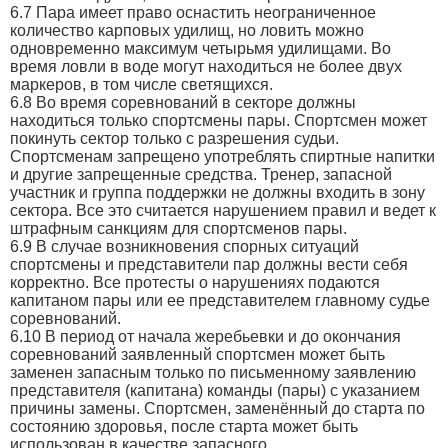
6.7 Пара имеет право оснастить неограниченное
количество карповых удилищ, но ловить можно
одновременно максимум четырьмя удилищами. Во
время ловли в воде могут находиться не более двух
маркеров, в том числе светящихся.
6.8 Во время соревнований в секторе должны
находиться только спортсмены пары. Спортсмен может
покинуть сектор только с разрешения судьи.
Спортсменам запрещено употреблять спиртные напитки
и другие запрещенные средства. Тренер, запасной
участник и группа поддержки не должны входить в зону
сектора. Все это считается нарушением правил и ведет к
штрафным санкциям для спортсменов пары.
6.9 В случае возникновения спорных ситуаций
спортсмены и представители пар должны вести себя
корректно. Все протесты о нарушениях подаются
капитаном пары или ее представителем главному судье
соревнований.
6.10 В период от начала жеребьевки и до окончания
соревнований заявленный спортсмен может быть
заменен запасным только по письменному заявлению
представителя (капитана) команды (пары) с указанием
причины замены. Спортсмен, заменённый до старта по
состоянию здоровья, после старта может быть
использован в качестве запасного.