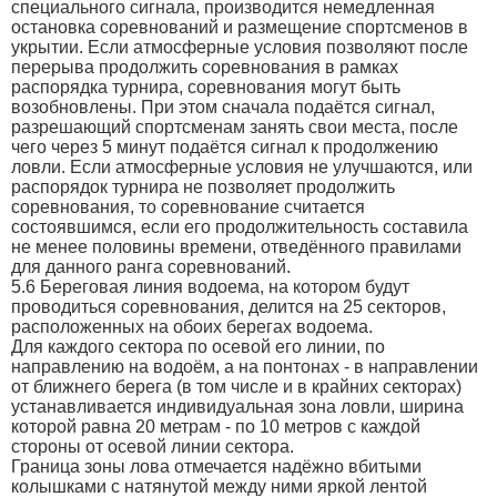
специального сигнала, производится немедленная
остановка соревнований и размещение спортсменов в
укрытии. Если атмосферные условия позволяют после
перерыва продолжить соревнования в рамках
распорядка турнира, соревнования могут быть
возобновлены. При этом сначала подаётся сигнал,
разрешающий спортсменам занять свои места, после
чего через 5 минут подаётся сигнал к продолжению
ловли. Если атмосферные условия не улучшаются, или
распорядок турнира не позволяет продолжить
соревнования, то соревнование считается
состоявшимся, если его продолжительность составила
не менее половины времени, отведённого правилами
для данного ранга соревнований.
5.6 Береговая линия водоема, на котором будут
проводиться соревнования, делится на 25 секторов,
расположенных на обоих берегах водоема.
Для каждого сектора по осевой его линии, по
направлению на водоём, а на понтонах - в направлении
от ближнего берега (в том числе и в крайних секторах)
устанавливается индивидуальная зона ловли, ширина
которой равна 20 метрам - по 10 метров с каждой
стороны от осевой линии сектора.
Граница зоны лова отмечается надёжно вбитыми
колышками с натянутой между ними яркой лентой