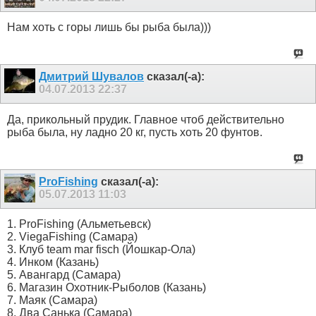
Нам хоть с горы лишь бы рыба была)))
Дмитрий Шувалов
сказал(-а):
04.07.2013
22:37
Да, прикольный прудик. Главное чтоб действительно
рыба была, ну ладно 20 кг, пусть хоть 20 фунтов.
ProFishing
сказал(-а):
05.07.2013
11:03
1. ProFishing (Альметьевск)
2. ViegaFishing (Самара)
3. Клуб team mar fisch (Йошкар-Ола)
4. Инком (Казань)
5. Авангард (Самара)
6. Магазин Охотник-Рыболов (Казань)
7. Маяк (Самара)
8. Два Санька (Самара)