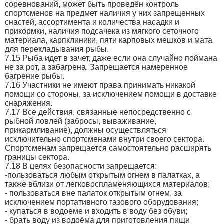
соревнований, может быть проведён контроль
спортсменов на предмет наличия у них запрещенных
снастей, ассортимента и количества насадки и
прикормки, наличия подсачека из мягкого сеточного
материала, карпклиники, пяти карповых мешков и мата
для перекладывания рыбы.
7.15 Рыба идет в зачет, даже если она случайно поймана
не за рот, а забагрена. Запрещается намеренное
багрение рыбы.
7.16 Участники не имеют права принимать никакой
помощи со стороны, за исключением помощи в доставке
снаряжения.
7.17 Все действия, связанные непосредственно с
рыбной ловлей (забросы, вываживание,
прикармливание), должны осуществляться
исключительно спортсменами внутри своего сектора.
Спортсменам запрещается самостоятельно расширять
границы сектора.
7.18 В целях безопасности запрещается:
-пользоваться любым открытым огнем в палатках, а
также вблизи от легковоспламеняющихся материалов;
- пользоваться вне палаток открытым огнем, за
исключением портативного газового оборудования;
- купаться в водоеме и входить в воду без обуви;
- брать воду из водоёма для приготовления пищи