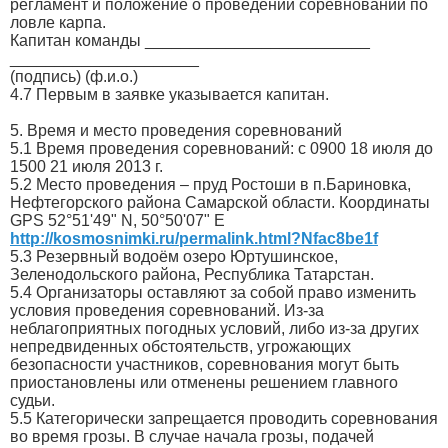
регламент и положение о проведении соревнований по
ловле карпа.
Капитан команды _________________________
_____________________
(подпись) (ф.и.о.)
4.7 Первым в заявке указывается капитан.
5. Время и место проведения соревнований
5.1 Время проведения соревнований: с 0900 18 июля до
1500 21 июля 2013 г.
5.2 Место проведения – пруд Ростоши в п.Бариновка,
Нефтегорского района Самарской области. Координаты
GPS 52°51'49" N, 50°50'07" E
http://kosmosnimki.ru/permalink.html?Nfac8be1f
5.3 Резервный водоём озеро Юртушинское,
Зеленодольского района, Республика Татарстан.
5.4 Организаторы оставляют за собой право изменить
условия проведения соревнований. Из-за
неблагоприятных погодных условий, либо из-за других
непредвиденных обстоятельств, угрожающих
безопасности участников, соревнования могут быть
приостановлены или отменены решением главного
судьи.
5.5 Категорически запрещается проводить соревнования
во время грозы. В случае начала грозы, подачей