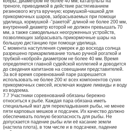
кобры, диаметром не более 40 мм; катапульты на
треноге, приводимой в действие растягиванием
резинового жгута вручную; кормушкой-чашкой для
прикормочных шаров, забрасываемых при помощи
удилища, кормушкой -"ракетой" длиной не более 200 мм,
внутренний диаметр которой не должен превышать 70
мм, а также самодельных неогруженных устройств,
позволяющих забрасывать прикормочные шары на
большую дистанцию при помощи удилища.
С момента наступления сумерек и до восхода солнца
разрешено прикармливание только ручной рогаткой и
трубкой-«коброй» диаметром не более 40 мм. Время
определяется главной судейской коллегией и доводится
до сведения капитанов на совещании представителей.
За всё время соревнований паре разрешается
использовать не более 200 кг всех компонентов сухих
прикормочных смесей, исключая жидкие ликвиды и воду
из водоема.
7.7 Участники соревнований обязаны бережно
относиться к рыбе. Каждая пара обязана иметь
специальный мат для перекладывания рыбы, не менее
пяти карповых мешков и подсачек. Их качество должно
обеспечивать полную безопасность для рыбы. Не
допускается падение рыбы или её касание земли
(настила плота), в том числе и в подсачеке, падение