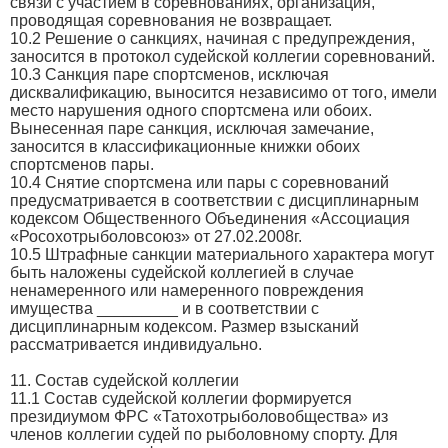
связи с участием в соревнованиях, организация,
проводящая соревнования не возвращает.
10.2 Решение о санкциях, начиная с предупреждения,
заносится в протокол судейской коллегии соревнований.
10.3 Санкция паре спортсменов, исключая
дисквалификацию, выносится независимо от того, имели
место нарушения одного спортсмена или обоих.
Вынесенная паре санкция, исключая замечание,
заносится в классификационные книжки обоих
спортсменов пары.
10.4 Снятие спортсмена или пары с соревнований
предусматривается в соответствии с дисциплинарным
кодексом Общественного Объединения «Ассоциация
«Росохотрыболовсоюз» от 27.02.2008г.
10.5 Штрафные санкции материального характера могут
быть наложены судейской коллегией в случае
ненамеренного или намеренного повреждения
имущества _________ и в соответствии с
дисциплинарным кодексом. Размер взысканий
рассматривается индивидуально.
11. Состав судейской коллегии
11.1 Состав судейской коллегии формируется
президиумом ФРС «Татохотрыболовобщества» из
членов коллегии судей по рыболовному спорту. Для