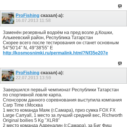
ProFishing
сказал(-а):
16.07.2013
11:58
Заменён резервный водоём на пред возле д.Кошки,
Алькеевский район, Республика Татарстан
Скорее всего после тестирования он станет основным
54°50'14" N, 49°38'55" E
http://kosmosnimki.ru/permalink.html?Nf35e207e
ProFishing
сказал(-а):
22.07.2013
13:59
Завершился первый чемпионат Республики Татарстан
по спортивной ловле карпа.
Спонсором данного соревнования выступила компания
Carp Time г.Москва
1 место команда Маяк (г.Самара), приз сумка FOX FX
Large Carryall, 1 место за лучший средний вес, Richworth
Original boilies 5 Kg "XLR8"
2 место команда Адреналин (г.Самара), за Биг Фиш