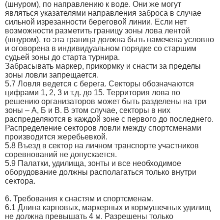
(шнуром), по направлению к воде. Они же могут
являться указателями направления заброса в случае
сильной изрезанности береговой линии. Если нет
возможности разметить границу зоны лова лентой
(шнуром), то эта граница должна быть намечена условно
и оговорена в индивидуальном порядке со старшим
судьей зоны до старта турнира.
Забрасывать маркер, прикормку и снасти за пределы
зоны ловли запрещается.
5.7 Ловля ведется с берега. Секторы обозначаются
цифрами 1, 2, 3 и т.д. до 15. Территория лова по
решению организаторов может быть разделены на три
зоны – А, Б и В. В этом случае, секторы в них
распределяются в каждой зоне с первого до последнего.
Распределение секторов ловли между спортсменами
производится жеребьевкой.
5.8 Въезд в сектор на личном транспорте участников
соревнований не допускается.
5.9 Палатки, удилища, зонты и все необходимое
оборудование должны располагаться только внутри
сектора.
6. Требования к снастям и спортсменам.
6.1 Длина карповых, маркерных и кормушечных удилищ
не должна превышать 4 м. Разрешены только