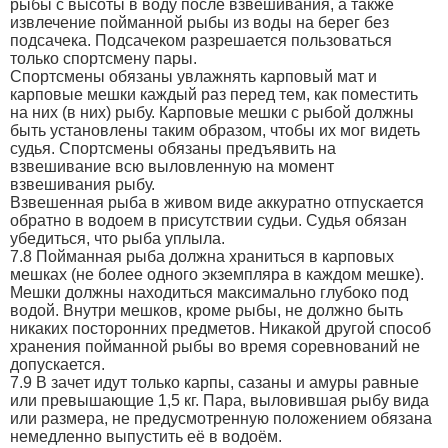
рыбы с высоты в воду после взвешивания, а также
извлечение пойманной рыбы из воды на берег без
подсачека. Подсачеком разрешается пользоваться
только спортсмену пары.
Спортсмены обязаны увлажнять карповый мат и
карповые мешки каждый раз перед тем, как поместить
на них (в них) рыбу. Карповые мешки с рыбой должны
быть установлены таким образом, чтобы их мог видеть
судья. Спортсмены обязаны предъявить на
взвешивание всю выловленную на момент
взвешивания рыбу.
Взвешенная рыба в живом виде аккуратно отпускается
обратно в водоем в присутствии судьи. Судья обязан
убедиться, что рыба уплыла.
7.8 Пойманная рыба должна храниться в карповых
мешках (не более одного экземпляра в каждом мешке).
Мешки должны находиться максимально глубоко под
водой. Внутри мешков, кроме рыбы, не должно быть
никаких посторонних предметов. Никакой другой способ
хранения пойманной рыбы во время соревнований не
допускается.
7.9 В зачет идут только карпы, сазаны и амуры равные
или превышающие 1,5 кг. Пара, выловившая рыбу вида
или размера, не предусмотренную положением обязана
немедленно выпустить её в водоём.