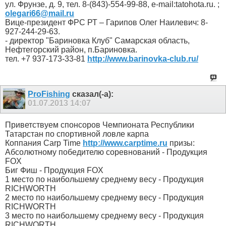
ул. Фрунзе, д. 9, тел. 8-(843)-554-99-88, е-mail:tatohota.ru. ;
olegari66@mail.ru
Вице-президент ФРС РТ – Гарипов Олег Наилевич: 8-
927-244-29-63.
- директор "Бариновка Клуб" Самарская область,
Нефтегорский район, п.Бариновка.
тел. +7 937-173-33-81
http://www.barinovka-club.ru/
ProFishing
сказал(-а):
01.07.2013
14:07
Приветствуем спонсоров Чемпионата Республики
Татарстан по спортивной ловле карпа
Коппания Carp Time
http://www.carptime.ru
призы:
Абсолютному победителю соревнований - Продукция
FOX
Биг Фиш - Продукция FOX
1 место по наибольшему среднему весу - Продукция
RICHWORTH
2 место по наибольшему среднему весу - Продукция
RICHWORTH
3 место по наибольшему среднему весу - Продукция
RICHWORTH