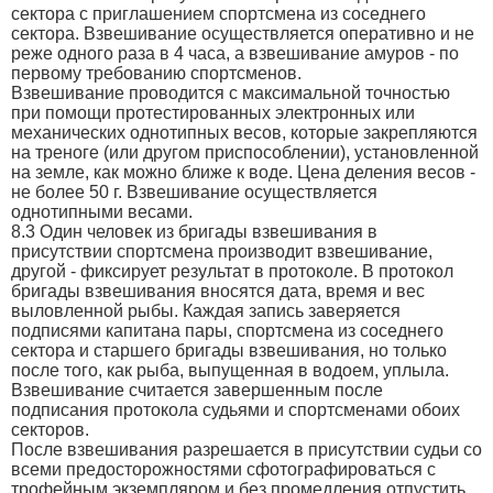
сектора с приглашением спортсмена из соседнего
сектора. Взвешивание осуществляется оперативно и не
реже одного раза в 4 часа, а взвешивание амуров - по
первому требованию спортсменов.
Взвешивание проводится с максимальной точностью
при помощи протестированных электронных или
механических однотипных весов, которые закрепляются
на треноге (или другом приспособлении), установленной
на земле, как можно ближе к воде. Цена деления весов -
не более 50 г. Взвешивание осуществляется
однотипными весами.
8.3 Один человек из бригады взвешивания в
присутствии спортсмена производит взвешивание,
другой - фиксирует результат в протоколе. В протокол
бригады взвешивания вносятся дата, время и вес
выловленной рыбы. Каждая запись заверяется
подписями капитана пары, спортсмена из соседнего
сектора и старшего бригады взвешивания, но только
после того, как рыба, выпущенная в водоем, уплыла.
Взвешивание считается завершенным после
подписания протокола судьями и спортсменами обоих
секторов.
После взвешивания разрешается в присутствии судьи со
всеми предосторожностями сфотографироваться с
трофейным экземпляром и без промедления отпустить