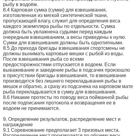
рыбу в водоём.
8.4 Карповая сумка (сумки) для взвешивания,
изготовленная из мягкой синтетической ткани,
пропускающей влагу, служит для определения веса
каждого экземпляра рыбы по отдельности. Сумка
должна быть увлажнена судьями перед каждым
очередным взвешиванием, а весы приведены к нулю.
Сумки для взвешивания должны быть однотипными.
8.5 До прихода бригады взвешивания спортсмены не
должны вынимать карповые мешки с рыбой из воды.
После взвешивания рыба со всеми
предосторожностями отпускается в водоем. Если
вываживание и заведение рыбы в подсачек произошло
в присутствии бригады взвешивания, то взвешивание
производится без лишнего перекладывания рыбы в
мешок и обратно, а сразу из подсачека на карповом мате
рыба перекладывается в сумку для взвешивания.
8.6 Никакие протесты по поводу веса пойманной рыбы
после подписания протокола и возвращения ее в
водоем не принимаются.
9. Определение результатов, распределение мест и
награждение
9.1 Соревнование предполагает 3 призовых места.
Распределение мест производится по общему весу