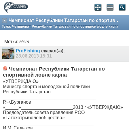
Чемпионат Республики Татарстан по спортивной ловле карпа
Тема:
Чемпионат Республики Татарстан по спортивной ловле карпа
Метки:
Нет
ProFishing
сказал(-а):
28.06.2013
15:31
Чемпионат Республики Татарстан по
спортивной ловле карпа
«УТВЕРЖДАЮ»
Министр спорта и молодежной политики
Республики Татарстан
____________________________________
Р.Ф.Бурганов
«_____»____________________2013 г «УТВЕРЖДАЮ»
Председатель совета правления РОО
«Татохотрыболовобщества»
___________________________________
И.М. Садыков