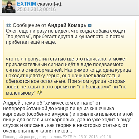
EXTRIM
сказал(-а):
25.01.2013
00:16
Сообщение от
Андрей Комарь
Олег, еще ни разу не видел, что когда собака сходит
"по делам", прибегает другая и кушает это, а потом
прибегает ещё и ещё.
что то я пропустил статью где это написано, а может
привлекательный сигнал идёт в виде подаваемого
сигнала с информацией. Например когда одна курица
находит щепотку зерна, она начинает клокотать и
сбегаются все остальные. При этом курица которая
зовёт, не ходит в это время ни "по большому" ни "по
маленькому"
Андрей , тема об "химическом сигнале" от
непереработанной до конца пище из кишечника
карповых (особенно амуров ) и привлекательности этой
пищи для остальных карповых, давно уже ходит в виде
слухов и описана . как теория в некоторых статьях, от
очень опытных карпятников...
Последний раз редактировалось EXTRIM; 25.01.2013 в
01:18
.