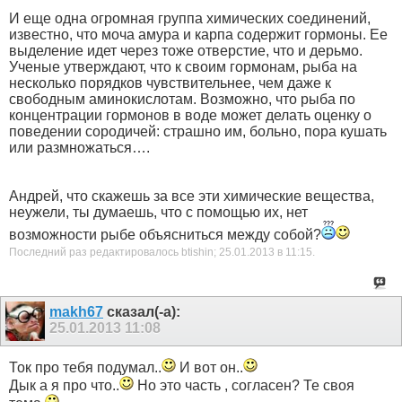
И еще одна огромная группа химических соединений,
известно, что моча амура и карпа содержит гормоны. Ее
выделение идет через тоже отверстие, что и дерьмо.
Ученые утверждают, что к своим гормонам, рыба на
несколько порядков чувствительнее, чем даже к
свободным аминокислотам. Возможно, что рыба по
концентрации гормонов в воде может делать оценку о
поведении сородичей: страшно им, больно, пора кушать
или размножаться….
Андрей, что скажешь за все эти химические вещества,
неужели, ты думаешь, что с помощью их, нет
возможности рыбе объясниться между собой?
Последний раз редактировалось btishin; 25.01.2013 в
11:15
.
makh67
сказал(-а):
25.01.2013
11:08
Ток про тебя подумал..
И вот он..
Дык а я про что..
Но это часть , согласен? Те своя