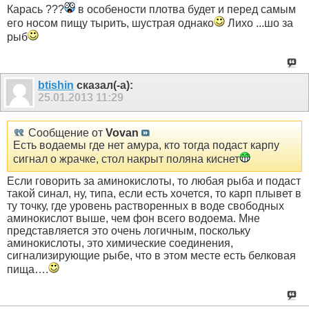
Карась ???
в особености плотва будет и перед самым
его носом пищу тырить, шустрая однако
Лихо ...шо за
рыб
btishin
сказал(-а):
25.01.2013
11:29
Сообщение от
Vovan
Есть водаемы где нет амура, кто тогда подаст карпу
сигнал о жрачке, стол накрыт поляна киснет
Если говорить за аминокислоты, то любая рыба и подаст
такой синал, ну, типа, если есть хочется, то карп плывет в
ту точку, где уровень растворенных в воде свободных
аминокислот выше, чем фон всего водоема. Мне
представляется это очень логичным, поскольку
аминокислоты, это химические соединения,
сигнализирующие рыбе, что в этом месте есть белковая
пища….