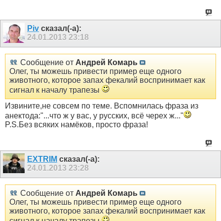
Piv
сказал(-а):
24.01.2013
23:18
Сообщение от
Андрей Комарь
Олег, ты можешь привести пример еще одного
животного, которое запах фекалий воспринимает как
сигнал к началу трапезы
Извините,не совсем по теме. Вспомнилась фраза из
анектода:"...что ж у вас, у русских, всё черех ж..."
P.S.Без всяких намёков, просто фраза!
EXTRIM
сказал(-а):
24.01.2013
23:28
Сообщение от
Андрей Комарь
Олег, ты можешь привести пример еще одного
животного, которое запах фекалий воспринимает как
сигнал к началу трапезы