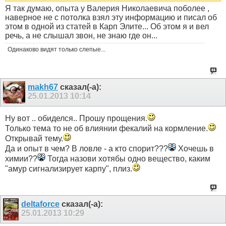
Я так думаю, опыта у Валерия Николаевича поболее ,
наверное не с потолка взял эту информацию и писал об
этом в одной из статей в Карп Элите... Об этом я и вел
речь, а не слышал звон, не знаю где он...
Одинаково видят только слепые...
makh67
сказал(-а):
25.01.2013
10:14
Ну вот .. обиделся.. Прошу прощения.
Только тема то не об влиянии фекалий на кормление.
Открывай тему.
Да и опыт в чем? В ловле - а кто спорит???
Хочешь в
химии??
Тогда назови хотябы одно вещество, каким
"амур сигнализирует карпу", плиз.
deltaforce
сказал(-а):
25.01.2013
10:29