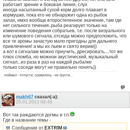
работает зрение и боковая линия, слух
иногда насыпанный сухой корм долго плавает в
кормушке, пока его не обнаружит одна из рыбок
запах, имхо вообще второстепенное значение, там где
нет сильного течения..рыба реагирует только на
изменение поведения собратьев, т.е. после визуального
или шумового сигнала..отсюда можно предположить, что
все те аромы зачастую мало пригодны для дальнего
привлечения! а мы их льем и свято верим))
а вот к сигналам можно приучить, дресировать....тот же
плюх спомба, но можнои акустический, музыкальный
сигнал...из раза в раз на каждой рыбалке
только соседи могут не правильно понять))
поймал - отпусти, сорвалось - не грусти...
makh67
сказал(-а):
25.01.2013
08:48
Вот так раждаются догмы и т.п.
Где в названии темы -
Сообщение от
EXTRIM