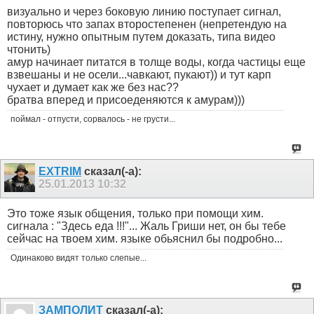
визуально и через боковую линию поступает сигнал,
повторюсь что запах второстепенен (непретендую на
истину, нужно опытным путем доказать, типа видео
чтонить)
амур начинает питатся в толще воды, когда частицы еще
взвешаны и не осели...чавкают, пукают)) и тут карп
чухает и думает как же без нас??
братва вперед и присоеденяются к амурам)))
поймал - отпусти, сорвалось - не грусти...
EXTRIM
сказал(-а):
25.01.2013
10:32
Это тоже язык общения, только при помощи хим.
сигнала : "Здесь еда !!!"... Жаль Гриши нет, он бы тебе
сейчас на твоем хим. языке обьяснил бы подробно...
Одинаково видят только слепые...
ЗАМПОЛИТ
сказал(-а):