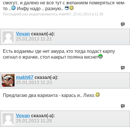
смогут.. и далеко не все тут с желанием померяться чем-
то ..
Инфу надо .. разную..
Последний раз редактировалось makh67; 25.01.2013 в
11:30
.
Vovan
сказал(-а):
25.01.2013
11:21
Есть водаемы где нет амура, кто тогда подаст карпу
сигнал о жрачке, стол накрыт поляна киснет
makh67
сказал(-а):
25.01.2013
11:23
Предлагаю два варианта - карась и.. Лихо.
Vovan
сказал(-а):
25.01.2013
11:28