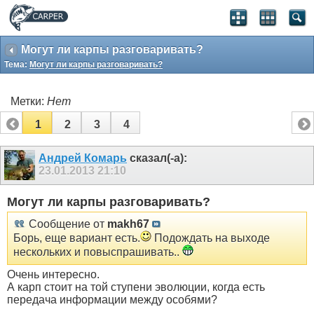
Могут ли карпы разговаривать?
Тема:
Могут ли карпы разговаривать?
Метки:
Нет
1
2
3
4
Андрей Комарь
сказал(-а):
23.01.2013
21:10
Могут ли карпы разговаривать?
Сообщение от
makh67
Борь, еще вариант есть.
Подождать на выходе
нескольких и повыспрашивать..
Очень интересно.
А карп стоит на той ступени эволюции, когда есть
передача информации между особями?