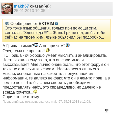
makh67
сказал(-а):
25.01.2013
10:35
Сообщение от
EXTRIM
Это тоже язык общения, только при помощи хим.
сигнала : "Здесь еда !!!"... Жаль Гриши нет, он бы тебе
сейчас на твоем хим. языке обьяснил бы подробно...
А Гриша -химик?
А он при чем?
Олег, тема не про это!!
ПС Гриша - оч хорошо умеет мыслить и анализировать.
Честь и хвала ему за то, что он свои мысли
выссказывает. Мне лично очень жаль, что этот форум он
так и не стал считать своим.. Но это всего лишь его
мысли, основанные на какой-то , полученной им
информации, те далеко не факт, что он в чем-то прав, а в
чем-то нет... Что бы с ним спорить , необходимо
предоставлять инфу, это справедливо, но далеко не
всегда хочется...
Сори, что не в тему.
Последний раз редактировалось makh67; 25.01.2013 в
12:08
.