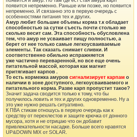
появится и амур. Но там где ест стая амура карп
появится непременно. Раньше или позже, но появится
непременно. И связанно это в первую очередь с
особенностями питания тех и других.
Амур любит большие объемы корма т.к обладает
способностью за сутки съесть почти столько же
сколько весит сам. Эта способность обусловлена
тем, что амур не усваивает пищу полностью, а
берет от нее только самые легкоусваиваемые
элементы. Так сказать снимает сливки. И
соответственно обильно испражняется
уже частично переваренной, но все еще очень
питательной массой, которая как магнит
притягивает карпов .
То есть кормежка амуров
сигнализирует карпам
о
наличии в зоне доступного, легкоусваиваемого и
питательного корма. Разве карп пропустит такое?
Значит задача сводится только к тому, что бы
получилось ловить и тех и других одновременно. Ну а
это уже нужно решать ситуативно.
К ПВА стикам отношусь в первую очередь как к
средству от перехлестов и защите крючка от донного
мусора, хотя и не отрицаю что он добавит
привлекательности насадке. Больше всего нравятся
UP&DOWN MIX от SOLAR.