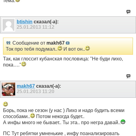
тема.
btishin
сказал(-а):
25.01.2013
11:12
Сообщение от
makh67
Ток про тебя подумал..
И вот он..
Так, как глоссит кубанская пословица: "Не буди лихо,
пока…."
makh67
сказал(-а):
25.01.2013
11:20
Борь, пока не сезон (у нас ) Лихо и надо будить всеми
способами..
Потом некогда будет..
А инфы много не бывает.. Ты эта.. про негра давай..
ПС Тут ребятки умненькие , инфу поанализировать