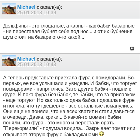
Michael
сказал(-а):
25.01.2013
10:39
Дельфины - это глошатые, а карпы - как бабки базарные
- не переставая бубнят себе под нос... и от их бубнения
шум стоит на базаре ого-го какой...
Michael
сказал(-а):
25.01.2013
10:43
А теперь представьте приехала фура с помидорами. Во-
первых, ее все услышали и увидели. И бабки, что торгует
помидорами - напряглись. Зато другие бабки - пошли к
фуре. И пока фура без бабок, те бабки, что за прилавком
- еще торгуют. Но как только одна бабка подошла к фуре
и поняла, что тут дешевле - все остальные ломанулись.
Они еще не поняли, что на всех хватит и стали давиться
в очереди. Давка, крики... В какой-то момент бабки
поняли, что фура - это много и перестали орать.
"Перекормили" - подумал водила... Закрывает томат или
открывает вторую фуру с бакладжанами