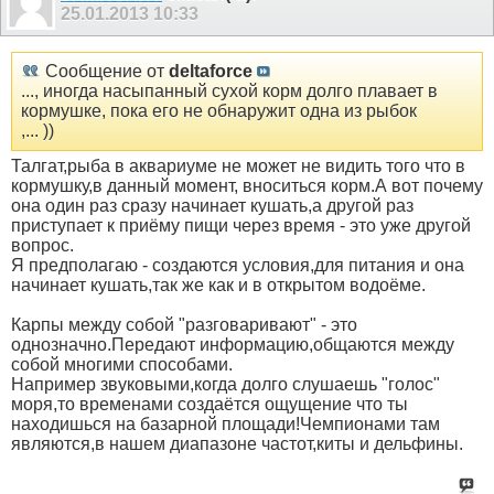
25.01.2013
10:33
Сообщение от
deltaforce
..., иногда насыпанный сухой корм долго плавает в
кормушке, пока его не обнаружит одна из рыбок
,... ))
Талгат,рыба в аквариуме не может не видить того что в
кормушку,в данный момент, вноситься корм.А вот почему
она один раз сразу начинает кушать,а другой раз
приступает к приёму пищи через время - это уже другой
вопрос.
Я предполагаю - создаются условия,для питания и она
начинает кушать,так же как и в открытом водоёме.
Карпы между собой "разговаривают" - это
однозначно.Передают информацию,общаются между
собой многими способами.
Например звуковыми,когда долго слушаешь "голос"
моря,то временами создаётся ощущение что ты
находишься на базарной площади!Чемпионами там
являются,в нашем диапазоне частот,киты и дельфины.