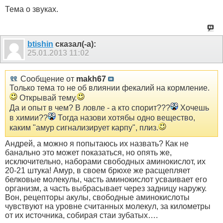
Тема о звуках.
btishin
сказал(-а):
25.01.2013
11:02
Сообщение от
makh67
Только тема то не об влиянии фекалий на кормление.
Открывай тему.
Да и опыт в чем? В ловле - а кто спорит???
Хочешь
в химии??
Тогда назови хотябы одно вещество,
каким "амур сигнализирует карпу", плиз.
Андрей, а можно я попытаюсь их назвать? Как не
банально это может показаться, но опять же,
исключительно, наборами свободных аминокислот, их
20-21 штука! Амур, в своем брюхе же расщепляет
белковые молекулы, часть аминокислот усваивает его
организм, а часть выбрасывает через задницу наружу.
Вон, рецепторы акулы, свободные аминокислоты
чувствуют на уровне считанных молекул, за километры
от их источника, собирая стаи зубатых….