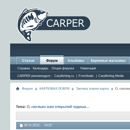
.
Статьи
Форум
Альбомы
Карповые магазины
Справка
Календарь
Опции форума
Навигация
CARPER рекомендует:
Carpfishing.ru
|
Freshbaits
|
Carpfishing Media
Форум
КАРПОВАЯ ЛОВЛЯ
Тактика ловли карпа
О, сколь
Тема:
О, сколько нам открытий чудных...
18.11.2012,
14:25