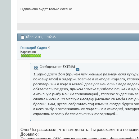
Одинаково видят только слепые...
18.11.2012,
16:36
Геннадий Садик
Карпятник
Сообщение от
EXTRIM
1.Зерно дает фон (причем чем меньше размер- если кукур
поковырятся) и задерживает ее в секторе надолго, глав
растворимы в воде и малой дозе размешать в воде водоем
обязательное дело, причем замечал работают, как в одну 
активную рыбу или малоактивную) , главное выделить ее ч
словил именно на мелкую насадку (меньше 20 мм)4.Нет ры
бровки, ямы, русла, собралась под камыш, тогда будет оч
в него рыбу и остановить ее подольше в секторе), насадка
спросить совет у более опытных товарищей...
Олег!Ты рассказал, что нам делать. Ты расскажи что понрави
Добавлю:
По поводковому, 95% примениения порадовал фрюрокарбон 