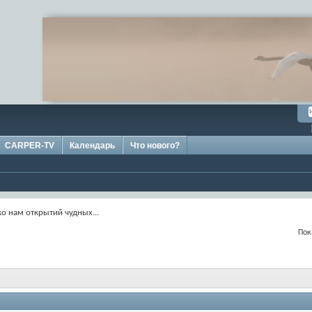
CARPER-TV
Календарь
Что нового?
ко нам открытий чудных...
Пок