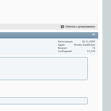
Ответить с цитированием
#6
Регистрация
18.11.2009
Адрес
Almaty, Kazakhstan
Возраст
73
Сообщений
11,078