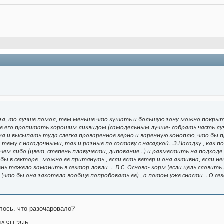
уза, то лучше помол, тем меньше что кушать и большую зону можно покрыть 
ное его пропитать хорошим ликвидом (самодельным лучше- собрать часть л
а и высыпать туда слегка проваренное зерно и варенную коноплю, что бы п
тему с насадочными, так и разные по составу с насадкой...3.Насадку , как
ем либо (цвет, степень плавучести, дипование...) и разместить на подходе 
бы в секторе , можно ее притянуть , если есть ветер и она активна, если 
ень тяжело заманить в сектор ловли ... П.С. Основа- корм (если цель слови
 (что бы она захотела вообще попробовать ее) , а потом уже снасти ...О сез
лось. что разочаровало?
NASH 25lb