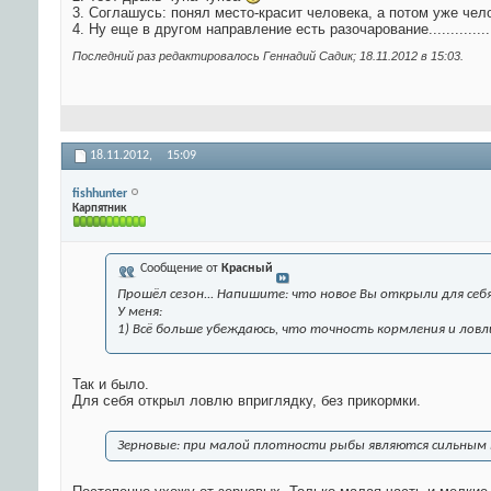
3. Соглашусь: понял место-красит человека, а потом уже чел
4. Ну еще в другом направление есть разочарование..............
Последний раз редактировалось Геннадий Садик; 18.11.2012 в
15:03
.
18.11.2012,
15:09
fishhunter
Карпятник
Сообщение от
Красный
Прошёл сезон... Напишите: что новое Вы открыли для себя
У меня:
1) Всё больше убеждаюсь, что точность кормления и ловл
Так и было.
Для себя открыл ловлю вприглядку, без прикормки.
Зерновые: при малой плотности рыбы являются сильным 