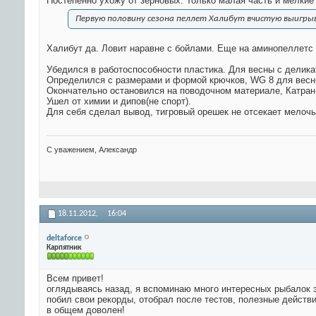
Постепенно ухожу от зерновых. Только малая часть и мелкие
Первую половину сезона пеллет Халибут вчистую выигрыв
Халибут да. Ловит наравне с бойлами. Еще на аминопеллетс
Убедился в работоспособности пластика. Для весны с делика
Определился с размерами и формой крючков, WG 8 для весны
Окончательно остановился на поводочном материале, Катран
Ушел от химии и дипов(не спорт).
Для себя сделал вывод, тигровый орешек не отсекает мелочь
С уважением, Александр
18.11.2012,
16:04
deltaforce
Карпятник
Всем привет!
оглядываясь назад, я вспоминаю много интересных рыбалок э
побил свои рекорды, отобрал после тестов, полезные действ
в общем доволен!