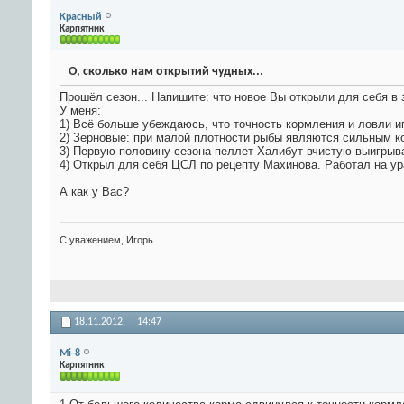
Красный
Карпятник
О, сколько нам открытий чудных...
Прошёл сезон... Напишите: что новое Вы открыли для себя в 
У меня:
1) Всё больше убеждаюсь, что точность кормления и ловли и
2) Зерновые: при малой плотности рыбы являются сильным к
3) Первую половину сезона пеллет Халибут вчистую выигрыв
4) Открыл для себя ЦСЛ по рецепту Махинова. Работал на ура
А как у Вас?
С уважением, Игорь.
18.11.2012,
14:47
Mi-8
Карпятник