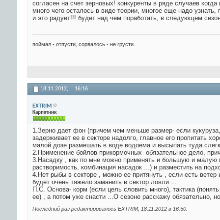
согласен на счет зерновых! конкуренты в ряде случаев когда
много чего осталось в виде теории, многое еще надо узнать, 
и это радует!!! будет над чем поработать, в следующем сезон
поймал - отпусти, сорвалось - не грусти...
18.11.2012,
16:16
EXTRIM
Карпятник
1.Зерно дает фон (причем чем меньше размер- если кукуруза,
задерживает ее в секторе надолго, главное его пропитать х
малой дозе размешать в воде водоема и высыпать туда слегка
2.Применение бойлов прикормочных- обязательное дело, приче
3.Насадку , как по мне можно применять и большую и малую п
растворимость, комбинация насадок ...) и разместить на под
4.Нет рыбы в секторе , можно ее притянуть , если есть ветер
будет очень тяжело заманить в сектор ловли ...
П.С. Основа- корм (если цель словить много), тактика (понят
ее) , а потом уже снасти ...О сезоне расскажу обязательно, н
Последний раз редактировалось EXTRIM; 18.11.2012 в
16:50
.