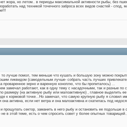
 нет жора, но летом.. в периоды максимальной активности рыбы, без пше
поработать над техникой точечного заброса всех видов снастей - спод, м
е!!!
 то лучше помол, тем меньше что кушать и большую зону можно покрыть 
орошим ликвидом (самодельным лучше- собрать часть лучших привлекате
 проваренное зерно и варенную коноплю, что бы пропиталось) ...
м замечал работают, как в одну тему с насадочными, так и разные по со
о размеру (на активную рыбу или малоактивную) , главное выделить ее 
ходе к кормовой точке...Но замечал, что самую крупную рыбу я словил 
 и она активна, если нет ветра и она малоактивна и скатилась под недо
ь и прощупать сектор, заманить в него рыбу и остановить ее подольше в 
о не в этой теме, есть о чем спросить совет у более опытных товарищей..