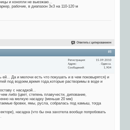
ницы и конопли не выезжаю...
аркер, рабочие, в диапазон 3х3 на 110-120 м
Ответить с цитированием
#8
Регистрация
15.09.2010
Адрес
. Одесса.
Сообщений
1,904
ей... Да и мелочи есть что покушать и в чем поковырятся) и
лей под водоем,время года,которые растворимы в воде и
ставу с насадкой...
чем либо (цвет, степень плавучести, дипование,
именно на мелкую насадку (меньше 20 мм)
сягаемые бровки, ямы, русла, собралась под камыш, тогда
секторе), насадка (что бы она захотела вообще попробовать
.