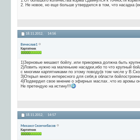
1.От большого количества корма сдвинулся к точности кормле
2. Не новое, но еще больше утвердился в том, что насадка (ее
18.11.2012,
14:56
Вячеслав1
Карпятник
1)Зерновые мешают бойлу..или прикормка должна быть крупне
2)Ловить нужно на маленькие насадки,ибо то что крупный бой
с многими карпятниками по этому поводу(в том числе у В.Ск
3)Открыл много интересного для себя,в области бойлострое
4)Подвердил свое мнение о эфирных маслах..что из аромы он
Не претендую на истину!!!
18.11.2012,
14:57
Михаил Скончибасов
Карпятник