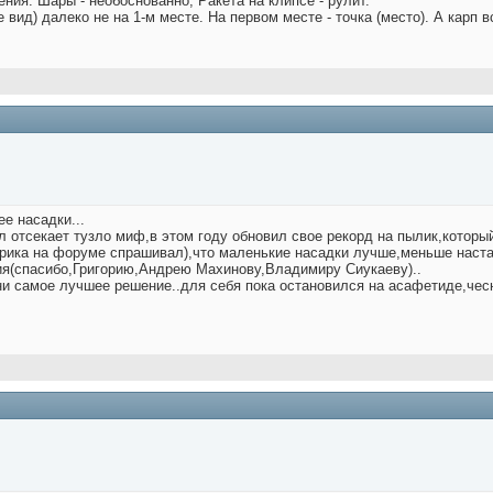
ния. Шары - необоснованно, Ракета на клипсе - рулит.
 вид) далеко не на 1-м месте. На первом месте - точка (место). А карп вс
е насадки...
л отсекает тузло миф,в этом году обновил свое рекорд на пылик,который 
орика на форуме спрашивал),что маленькие насадки лучше,меньше настар
ния(спасибо,Григорию,Андрею Махинову,Владимиру Сиукаеву)..
и самое лучшее решение..для себя пока остановился на асафетиде,чесно