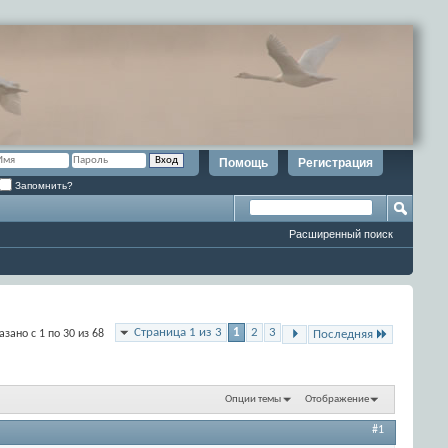
Помощь
Регистрация
Запомнить?
Расширенный поиск
Страница 1 из 3
1
2
3
азано с 1 по 30 из 68
Последняя
Опции темы
Отображение
#1