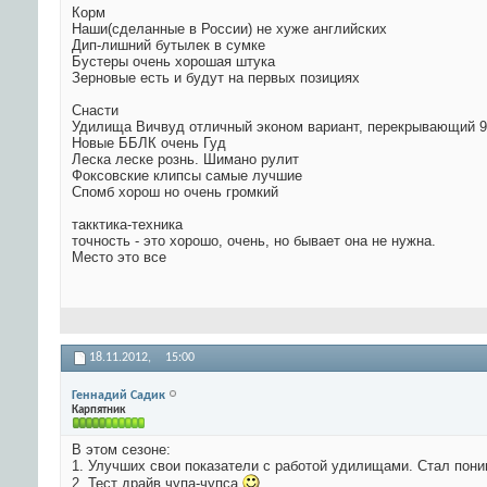
Корм
Наши(сделанные в России) не хуже английских
Дип-лишний бутылек в сумке
Бустеры очень хорошая штука
Зерновые есть и будут на первых позициях
Снасти
Удилища Вичвуд отличный эконом вариант, перекрывающий 
Новые ББЛК очень Гуд
Леска леске рознь. Шимано рулит
Фоксовские клипсы самые лучшие
Спомб хорош но очень громкий
такктика-техника
точность - это хорошо, очень, но бывает она не нужна.
Место это все
18.11.2012,
15:00
Геннадий Садик
Карпятник
В этом сезоне:
1. Улучших свои показатели с работой удилищами. Стал пони
2. Тест драйв чупа-чупса