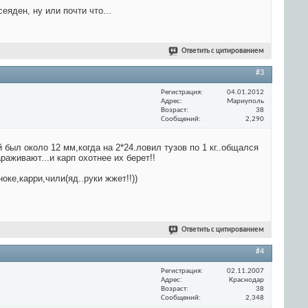
еяден, ну или почти что...
Ответить с цитированием
#3
Регистрация
04.01.2012
Адрес
Мариуполь
Возраст
38
Сообщений
2,290
был около 12 мм,когда на 2*24.ловил тузов по 1 кг..общался
аживают...и карп охотнее их берет!!
ке,карри,чили(яд..руки жжет!!))
Ответить с цитированием
#4
Регистрация
02.11.2007
Адрес
Краснодар
Возраст
38
Сообщений
2,348