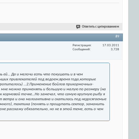
Ответить с цитированием
#9
Регистрация
17.03.2011
Сообщений
3,728
ей... Да и мелочи есть что покушать и в чем
учших привлекателей под водоем,время года,которые
ропиталось) ...2.Применение бойлов прикормочных-
 по мне можно применять и большую и малую по размеру (на
к кормовой точке...Но замечал, что самую крупную рыбу я
нет ветра и она малоактивна и скатилась под недосягаемые
ть много), тактика (понять и прощупать сектор, заманить
оне расскажу обязательно, но не в этой теме, есть о чем