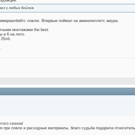
 фракции.
ал у любых бойлов.
 имериалбейтс ловлю. Впервые поймал на аминопеллетс амура.
тными монтажами the best.
 и 6 на лето.
 25лб.
.
того сезона!
ия при ловле и расходные материалы, благо судьба подарила относитель