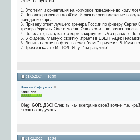
Ответ по пунктам:
1. Это темп и ориентация на кормовое поведение по ходу
2. Поводок разрешен до 40см. И разное расположение поводка
поведение карпа.
3. Приведу ответ лучшего тренера России по фидеру Сергея 
тренера Украины Олега Боева. Они схожи... но разноплановы.
4. Во флэте, насадка это корм в кормушке. Это правило. Но
5. В фидере, главную скрипку играет ПРЕЗЕНТАЦИЯ насадки/
6. Ловить плотву на флэт на счет "семь" применяя 8-10мм пе
7. Трехгранка это МЕТОД. Я тут "ни разумию".
11.05.2024,
16:30
Илькам Сафиуллин
Карпятник
Oleg_GOR
, ДВС! Олег, ты как всегда на своей волне, т.е. к
страшно подумать…
11.02.2025,
15:54