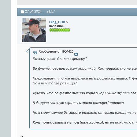
27.04.2024,
21:17
Oleg_GOR
Карпятник
Сообщение от
HOM26
Почему флэт ближе к фидеру?
Во флэте поводок совсем короткий. Как правило (но не все
Представим, что мы нацелены на трофейных лещей. И фл
Но в чем тогда разница?
Думаю, что во флэте именно корм в кормушке играет главн
В фидере главную скрипку играет насадка/наживка.
Но в моем случае быстрого отклика от флэт ожидать не
Хочу попробывать метод (трехгранки), но не понимаю с ч