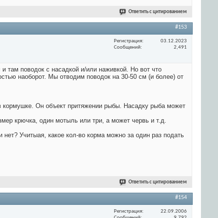
Ответить с цитированием
#153
Регистрация
03.12.2023
Сообщений
2,491
и там поводок с насадкой и/или наживкой. Но вот что
остью наоборот. Мы отводим поводок на 30-50 см (и более) от
 в кормушке. Он объект притяжении рыбы. Насадку рыба может
ер крючка, один мотыль или три, а может червь и т.д.
 нет? Учитыая, какое кол-во корма можно за один раз подать
Ответить с цитированием
#154
Регистрация
22.09.2006
Сообщений
9,792