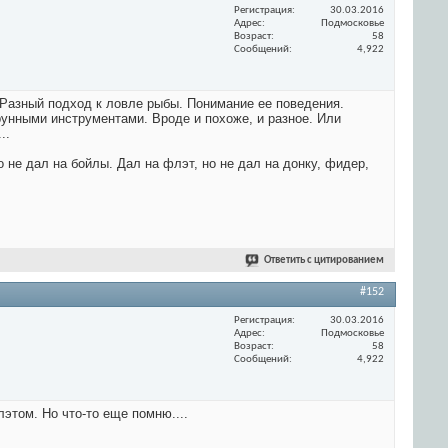
Регистрация
30.03.2016
Адрес
Подмосковье
Возраст
58
Сообщений
4,922
. Разный подход к ловле рыбы. Понимание ее поведения.
струнными инструментами. Вроде и похоже, и разное. Или
..
 не дал на бойлы. Дал на флэт, но не дал на донку, фидер,
Ответить с цитированием
#152
Регистрация
30.03.2016
Адрес
Подмосковье
Возраст
58
Сообщений
4,922
этом. Но что-то еще помню....