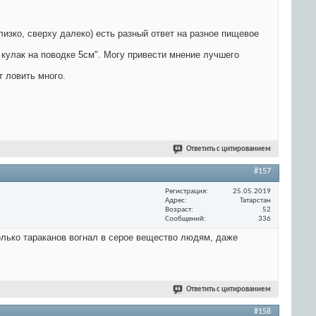
лизко, сверху далеко) есть разный ответ на разное пищевое
 кулак на поводке 5см". Могу привести мнение лучшего
т ловить много.
Ответить с цитированием
#157
Регистрация
25.05.2019
Адрес
Татарстан
Возраст
52
Сообщений
336
сколько тараканов вогнал в серое вещество людям, даже
Ответить с цитированием
#158