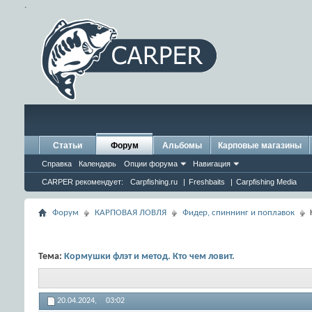
.
Статьи
Форум
Альбомы
Карповые магазины
Справка
Календарь
Опции форума
Навигация
CARPER рекомендует:
Carpfishing.ru
|
Freshbaits
|
Carpfishing Media
Форум
КАРПОВАЯ ЛОВЛЯ
Фидер, спиннинг и поплавок
Тема:
Кормушки флэт и метод. Кто чем ловит.
20.04.2024,
03:02