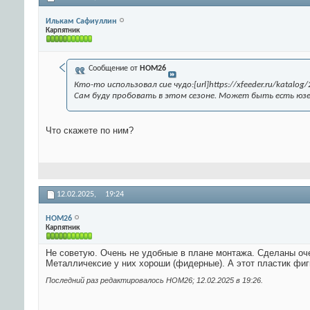
Илькам Сафиуллин
Карпятник
Сообщение от
HOM26
Кто-то использовал сие чудо:[url]https://xfeeder.ru/katalog/
Сам буду пробовать в этом сезоне. Может быть есть юзе
Что скажете по ним?
12.02.2025,
19:24
HOM26
Карпятник
Не советую. Очень не удобные в плане монтажа. Сделаны оче
Металличексие у них хороши (фидерные). А этот пластик фиг
Последний раз редактировалось HOM26; 12.02.2025 в
19:26
.