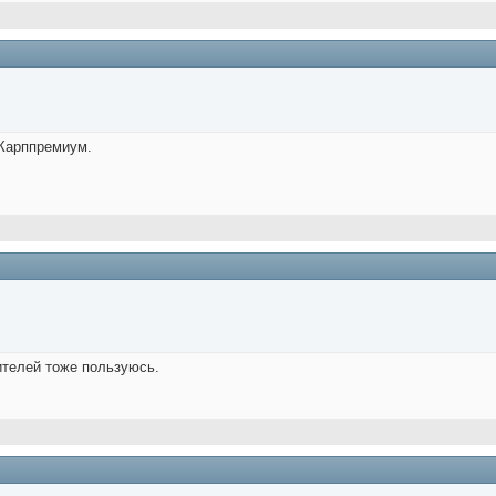
 Карппремиум.
ителей тоже пользуюсь.