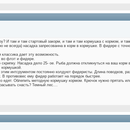
 И там и там стартовый закорм, и там и там кормушка с кормом, и там 
но не всегда) насадка запресованна в корм в кормушке. В фидере с точн
 классика дает эту возможность.
а во флэт и фидере.
 скрипку. Насадка дело 25- ое. Рыба должна откликнуться на ваш корм
с кормушкой.
 этим интсрументом постоянно колдуют фидеристы. Длина поводков, разм
. В противовес ему фидер работает на порядок быстрее.
го едят. Облепить методную кормушку кормом. Крючок нужно прятать или
расывать снасть? Темный лес....