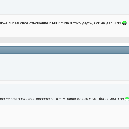
кже писал свое отношение к ним: типа я токо учусь, бог не дал и пр
о также писал свое отношение к ним: типа я токо учусь, бог не дал и пр
.