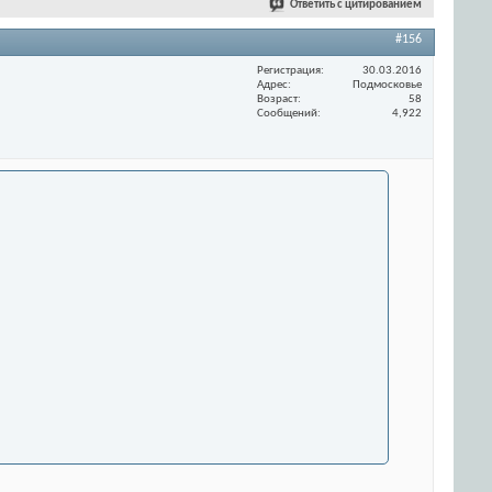
Ответить с цитированием
#156
Регистрация
30.03.2016
Адрес
Подмосковье
Возраст
58
Сообщений
4,922