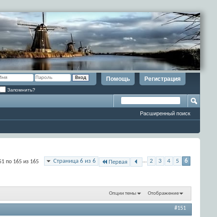
Помощь
Регистрация
Запомнить?
Расширенный поиск
Страница 6 из 6
...
2
3
4
5
6
51 по 165 из 165
Первая
Опции темы
Отображение
#151