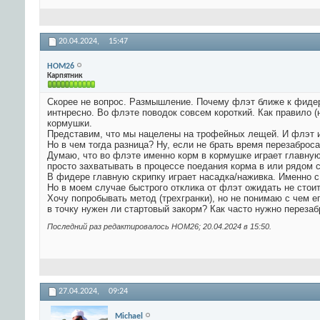
20.04.2024,
15:47
HOM26
Карпятник
Скорее не вопрос. Размышление. Почему флэт ближе к фидеру?
интнресно. Во флэте поводок совсем короткий. Как правило (
кормушки.
Представим, что мы нацелены на трофейных лещей. И флэт и
Но в чем тогда разница? Ну, если не брать время перезаброс
Думаю, что во флэте именно корм в кормушке играет главную
просто захватывать в процессе поедания корма в или рядом 
В фидере главную скрипку играет насадка/наживка. Именно с
Но в моем случае быстрого отклика от флэт ожидать не стоит
Хочу попробывать метод (трехгранки), но не понимаю с чем е
в точку нужен ли стартовый закорм? Как часто нужно перезаб
Последний раз редактировалось HOM26; 20.04.2024 в
15:50
.
27.04.2024,
09:24
Michael