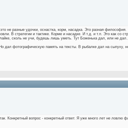
 это не разные удочки, оснастка, корм, насадка. Это разная философия
вли. В стратегии и тактике. Корме и насадке. И т.д. и т.п. Это как со 
айке, сколь не учи, будешь лишь уметь. Тут Боженька дал, или не дал..
Но дал фотографическую память на тексты. В рыбалке дал на сыпуху, но
так. Конкретный вопрос - конкретный ответ. Я уже много лет не ловлю фл