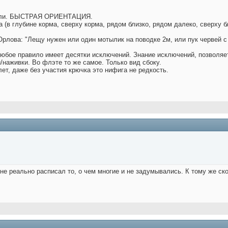
 ловли. БЫСТРАЯ ОРИЕНТАЦИЯ.
 (в глубине корма, сверху корма, рядом близко, рядом далеко, сверху б
Орлова: "Лещу нужен или один мотылик на поводке 2м, или пук червей с
 любое правило имеет десятки исключений. Знание исключений, позволяе
наживки. Во флэте то же самое. Только вид сбоку.
лет, даже без участия крючка это нифига не редкость.
райне реально расписал то, о чем многие и не задумывались. К тому же 