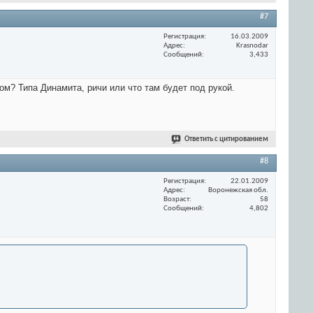
#7
Регистрация
16.03.2009
Адрес
Krasnodar
Сообщений
3,433
ом? Типа Динамита, ричи или что там будет под рукой.
Ответить с цитированием
#8
Регистрация
22.01.2009
Адрес
Воронежская обл.
Возраст
58
Сообщений
4,802