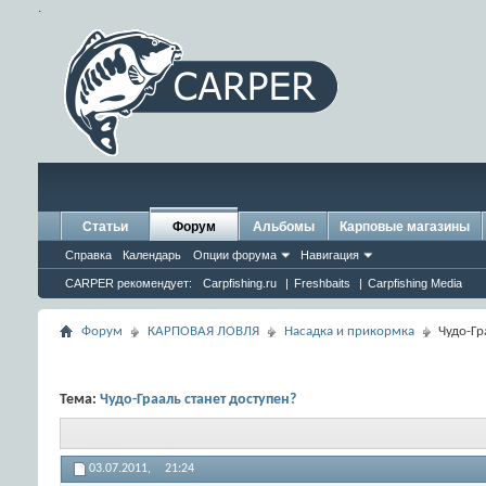
.
Статьи
Форум
Альбомы
Карповые магазины
Справка
Календарь
Опции форума
Навигация
CARPER рекомендует:
Carpfishing.ru
|
Freshbaits
|
Carpfishing Media
Форум
КАРПОВАЯ ЛОВЛЯ
Насадка и прикормка
Чудо-Гр
Тема:
Чудо-Грааль станет доступен?
03.07.2011,
21:24