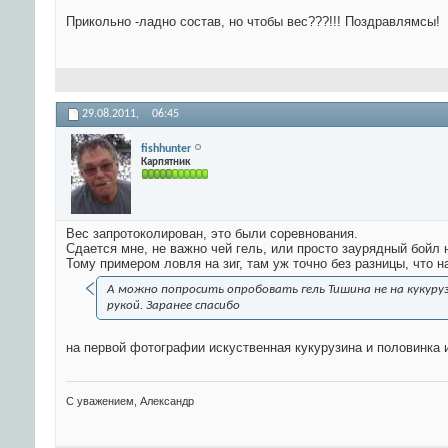
Прикольно -ладно состав, но чтобы вес???!!! Поздравлямсы!
29.08.2011,
06:45
fishhunter
Карпятник
Вес запротоколирован, это были соревнования.
Сдается мне, не важно чей гель, или просто заурядный бойл н
Тому примером ловля на зиг, там уж точно без разницы, что н
А можно попросить опробовать гель Тишина не на кукур
рукой. Заранее спасибо
на первой фотографии искуственная кукурузина и половинка им
С уважением, Александр