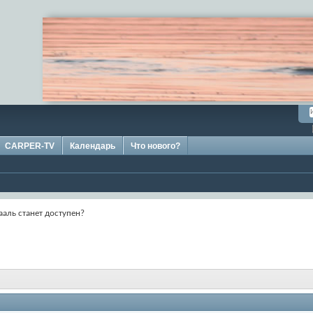
CARPER-TV
Календарь
Что нового?
ааль станет доступен?