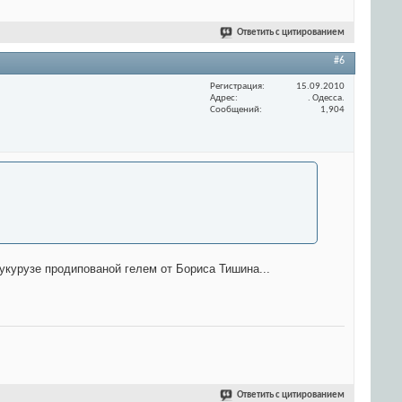
Ответить с цитированием
#6
Регистрация
15.09.2010
Адрес
. Одесса.
Сообщений
1,904
укурузе продипованой гелем от Бориса Тишина...
Ответить с цитированием