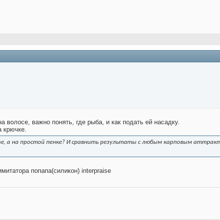
а волосе, важно понять, где рыба, и как подать ей насадку.
а крючке.
узе, а на простой пенке? И сравнить результаты с любым карповым аттра
итатора попапа(силикон) interpraise