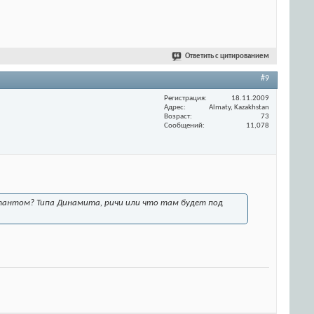
Ответить с цитированием
#9
Регистрация
18.11.2009
Адрес
Almaty, Kazakhstan
Возраст
73
Сообщений
11,078
ктантом? Типа Динамита, ричи или что там будет под