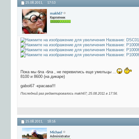
25.08.2011,
17:53
makh67
Карпятник
Пока мы бла -бла , не перевились еще умельцы ...
8100 и 8600 (на дикаре)
gaboi67 -красава!!!
Последний раз редактировалось makh67; 25.08.2011 в
17:56
.
25.08.2011,
18:16
Michael
Administrator