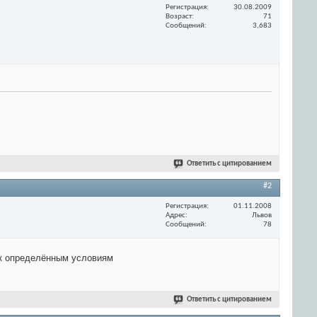
Регистрация
30.08.2009
Возраст
71
Сообщений
3,683
Ответить с цитированием
#2
Регистрация
01.11.2008
Адрес
Львов
Сообщений
78
м к определённым условиям
Ответить с цитированием