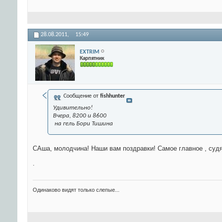
28.08.2011,
15:49
EXTRIM
Карпятник
Сообщение от
fishhunter
Удивительно!
Вчера, 8200 и 8600
на гель Бори Тишина
САша, молодчина! Наши вам поздравки! Самое главное , судя 
.
Одинаково видят только слепые...