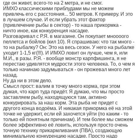
где он живет, всего-то на 2 метра, и не смог.
ИМХО классическими приблудами мы не можем
привлечь его с расстояния... 50 метров. К примеру. И это
в лучшем случае. И если убрать этот фактор
(привлечение рыбы в сектор) - то наша прикормка -
ничто иное, как конкуренция насадке.
Разговаривал с Р.Я. в магазине. Он покупает мноооого
пеллетса и бойлов (кил 10). Я спрашиваю: что так много -
то на рыбалку? Он: Это на весь сезон. У него на рыбалке
уходит 1-1,5 кг(!!!). И ИМХО ловит он лучше, чем я, или
М.И., в разы. Р.Я. - вообще монстр карпфишинга, я не
перестаю удивлятся мудрости этого человека. То, о чем я
только начинаю задумываться - он прожевал много лет
назад.
Ну да ни в этом дело.
Смысл прост: валим в точку много корма, при этом
думая, что карп туда придёт. Я думаю, что мы просто
заставляем рыбу, находящуюся там, активно
конкурировать за наш корм. Эта рыба не придет с
другого конца водоёма. И никакая прикормка её на этой
точке не удержит, если ей захочется уйти (по каким - то
только ей понятным причинам). И тем более мы сможем
более эффективно её ловить, используя просто очень
точную технику прикармливания (ПВА), создающую
минимальную конкуренцию насадке. Просто надо