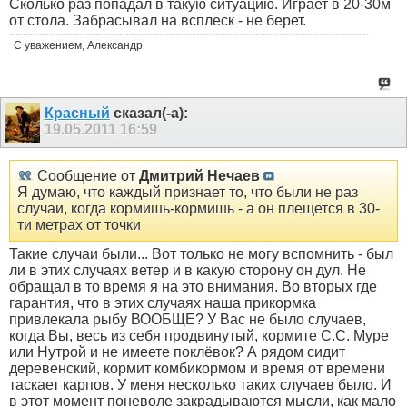
Сколько раз попадал в такую ситуацию. Играет в 20-30м
от стола. Забрасывал на всплеск - не берет.
С уважением, Александр
Красный
сказал(-а):
19.05.2011
16:59
Сообщение от
Дмитрий Нечаев
Я думаю, что каждый признает то, что были не раз
случаи, когда кормишь-кормишь - а он плещется в 30-
ти метрах от точки
Такие случаи были... Вот только не могу вспомнить - был
ли в этих случаях ветер и в какую сторону он дул. Не
обращал в то время я на это внимания. Во вторых где
гарантия, что в этих случаях наша прикормка
привлекала рыбу ВООБЩЕ? У Вас не было случаев,
когда Вы, весь из себя продвинутый, кормите С.С. Муре
или Нутрой и не имеете поклёвок? А рядом сидит
деревенский, кормит комбикормом и время от времени
таскает карпов. У меня несколько таких случаев было. И
в этот момент поневоле закрадываются мысли, как мало