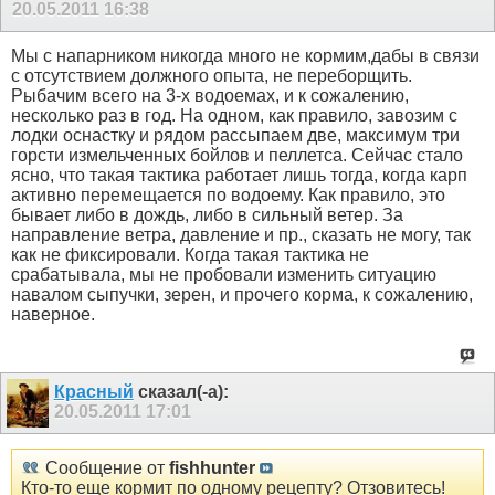
20.05.2011
16:38
Мы с напарником никогда много не кормим,дабы в связи
с отсутствием должного опыта, не переборщить.
Рыбачим всего на 3-х водоемах, и к сожалению,
несколько раз в год. На одном, как правило, завозим с
лодки оснастку и рядом рассыпаем две, максимум три
горсти измельченных бойлов и пеллетса. Сейчас стало
ясно, что такая тактика работает лишь тогда, когда карп
активно перемещается по водоему. Как правило, это
бывает либо в дождь, либо в сильный ветер. За
направление ветра, давление и пр., сказать не могу, так
как не фиксировали. Когда такая тактика не
срабатывала, мы не пробовали изменить ситуацию
навалом сыпучки, зерен, и прочего корма, к сожалению,
наверное.
Красный
сказал(-а):
20.05.2011
17:01
Сообщение от
fishhunter
Кто-то еще кормит по одному рецепту? Отзовитесь!