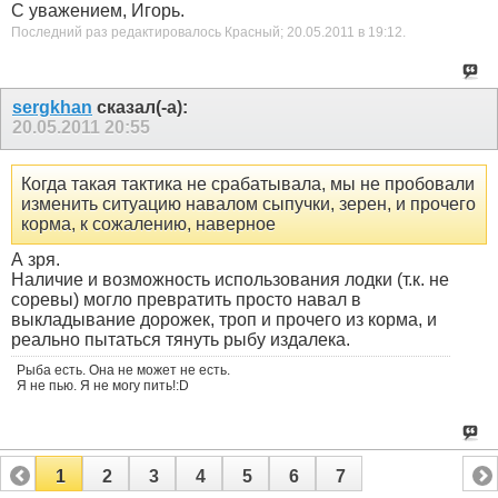
С уважением, Игорь.
Последний раз редактировалось Красный; 20.05.2011 в
19:12
.
sergkhan
сказал(-а):
20.05.2011
20:55
Когда такая тактика не срабатывала, мы не пробовали
изменить ситуацию навалом сыпучки, зерен, и прочего
корма, к сожалению, наверное
А зря.
Наличие и возможность использования лодки (т.к. не
соревы) могло превратить просто навал в
выкладывание дорожек, троп и прочего из корма, и
реально пытаться тянуть рыбу издалека.
Рыба есть. Она не может не есть.
Я не пью. Я не могу пить!:D
1
2
3
4
5
6
7