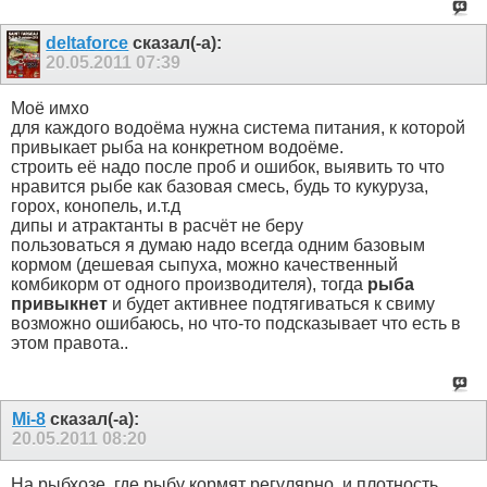
deltaforce
сказал(-а):
20.05.2011
07:39
Моё имхо
для каждого водоёма нужна система питания, к которой
привыкает рыба на конкретном водоёме.
строить её надо после проб и ошибок, выявить то что
нравится рыбе как базовая смесь, будь то кукуруза,
горох, конопель, и.т.д
дипы и атрактанты в расчёт не беру
пользоваться я думаю надо всегда одним базовым
кормом (дешевая сыпуха, можно качественный
комбикорм от одного производителя), тогда
рыба
привыкнет
и будет активнее подтягиваться к свиму
возможно ошибаюсь, но что-то подсказывает что есть в
этом правота..
Mi-8
сказал(-а):
20.05.2011
08:20
На рыбхозе, где рыбу кормят регулярно, и плотность