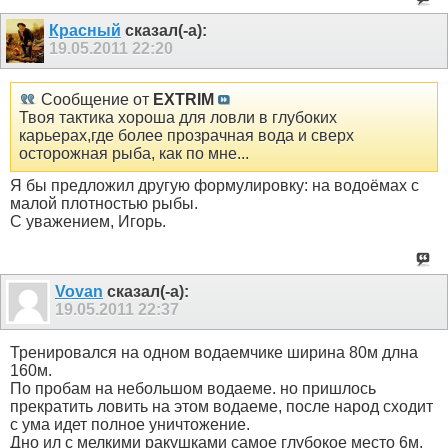
Красный
сказал(-а):
19.05.2011
22:20
Сообщение от
EXTRIM
Твоя тактика хороша для ловли в глубоких
карьерах,где более прозрачная вода и сверх
осторожная рыба, как по мне...
Я бы предложил другую формулировку: на водоёмах с
малой плотностью рыбы.
С уважением, Игорь.
Vovan
сказал(-а):
19.05.2011
22:37
Тренировался на одном водаемчике ширина 80м длна
160м.
По пробам на небольшом водаеме. но пришлось
прекратить ловить на этом водаеме, после народ сходит
с ума идет полное уничтожение.
Дно ил с мелкими ракушками самое глубокое место 6м.