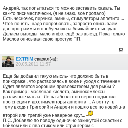
Андрей, так попытаться то можно заставить хавать. Ты
как-то писиместически, (я не знаю, всё пропало).
Есть чесночёк, перчики, амины, стимуляторы аппетита....
Чтоб понять--надо попробовать, запросто описываем
две программы и пробуем их на ближайших выездах.
Делаем выводы, мало инфо, ещё раз выезд. Пока только
Маслов описывал свою простую ПП.
EXTRIM
сказал(-а):
20.05.2011
11:57
Еще бы добавил такую мысль- что должно быть в
прикормке , что растворяясь в воде и уходя с течением
будет является хорошим привлекателем для рыбы ?
Как пример : масляная кислота, аминокомлексы,
различные масла , Леша абсолютно верно подметил,
про специи и др.стимуляторы аппетита ... А вот тут в
тему входят Григорий и Андреи и пошло все по новой ,на
второй или третий уже наверное круг...
П.С. Добавлю по поводу одиночно закинутой оснастки с
бойлом или с пва стиком или стрингером с