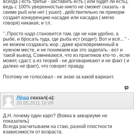
всегда ) есть третье - заставить есть ( или будет ли есть),
ведь с 100% уверенностью никто не сможет сказать - в
свиме рыб или нет ( ушел) , действительно ли прикорм
создает конкуренцию насадке или насадка ( мягко
говоря) никакая, и т.п.
"..Просто надо становится там, где не нам удобно, а
рыбе, и бросать туда, где рыба ест (ходит). Вот и всё... " -
не можем создавать жор , даже кратковременный в
нужном месте, и не понимаем как это заделать - вот и
такой вывод. Сомневаюся, что из практиков кто-то , если
может, сдаст, а из теорий - не договаривают и не факт ( и
далеко не факт), что говорят правду.
Поэтому не голосовал - не знаю за какой вариант.
Лёша
сказал(-а):
20.05.2011
10:09
Д.Н. почему один карп? (Вовка в аквариуме не
показатель)
Всегда расчитываем на стаю, разной плостности
взависимости от возраста.