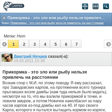
Прикормка - это зло или рыбу нельзя привлечь на расстоянии
Тема:
Прикормка - это зло или рыбу нельзя привлечь на расстоянии
Метки:
Нет
1
2
3
4
5
6
7
Дмитрий Нечаев
сказал(-а):
19.05.2011
15:38
Прикормка - это зло или рыбу нельзя
привлечь на расстоянии
Возник спор с М.И. по этому поводу. Я ему рассказал,
про Завидовских карпов, на протяжении всего турнира
прыгавших возле дамбы (нам туда нельзя было кидать),
несмотря на то, что мы валили прикормкой в точке, и
ловили амуров, а потом Новичок наколбасил за пару
часов карпов из-под дамбы кил на 40. И про своего
Карпа, которого я пытался вытащить кормом из коряги,