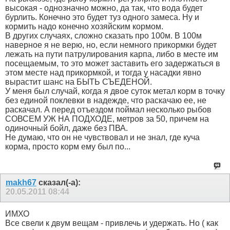
высокая - однозначно можно, да так, что вода будет
бурлить. Конечно это будет туз одного замеса. Ну и
кормить надо конечно хозяйским кормом.
В других случаях, сложно сказать про 100м. В 100м
наверное я не верю, но, если немного прикормки будет
лежать на пути патрулирования карпа, либо в месте им
посещаемым, то это может заставить его задержаться в
этом месте над прикормкой, и тогда у насадки явно
вырастит шанс на БЫТЬ СЪЕДЕНОЙ.
У меня был случай, когда я двое суток метал корм в точку
без единой поклевки в надежде, что раскачаю ее, не
раскачал. А перед отъездом поймал несколько рыбов
СОВСЕМ УЖ НА ПОДХОДЕ, метров за 50, причем на
одиночный бойл, даже без ПВА.
Не думаю, что он не чувствовал и не знал, где куча
корма, просто корм ему был по...
makh67
сказал(-а):
20.05.2011
08:44
ИМХО
Все свели к двум вещам - привлечь и удержать. Но ( как