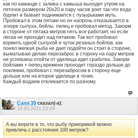
как по каманде с залива с камыша выходит утром на
пяточок размером 20х20 и пару часов роет так что вода
бурлит и бывает поднимается с пузырьками муть.
Пробовал в этом пятаке но он напрочь отказывается в
эгноре сыпуха, бойлы. пелец и пробовал метод. Закорм
в стороне от пятака метров пять все работает, но если
леска не проходит над пятаком. Так вот пробовал
кормить одной сыпухой и чуток резаных бойлов, как
понял мелкая рыба не дает подойти он стоит в стороне,
выматываю делаю перезаброс в сторону на пару метров
не успеваеш отойти от удилища идет сработка. Закорм
бойлами + пелец времени проходит гораздо дольше до
поклевки, пробовал с перезабросом в сторону еще
дольше или на второе удилище в точке.
Каждый водаем откликается по разному.
Саня 39
сказал(-а):
19.05.2011
23:09
А вы верите в то, что рыбу прикормкой можно
привлечь с расстояния 100 метров?