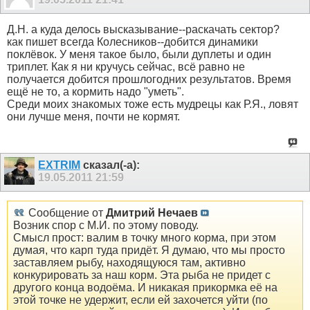
Д.Н. а куда делось высказывание--раскачать сектор?
как пишет всегда Колесников--добится динамики
поклёвок. У меня такое было, были дуплеты и один
триплет. Как я ни кручусь сейчас, всё равно не
получается добится прошлогодних результатов. Время
ещё не то, а кормить надо "уметь".
Среди моих знакомых тоже есть мудрецы как Р.Я., ловят
они лучше меня, почти не кормят.
EXTRIM
сказал(-а):
19.05.2011
21:59
Сообщение от
Дмитрий Нечаев
Возник спор с М.И. по этому поводу.
Смысл прост: валим в точку много корма, при этом
думая, что карп туда придёт. Я думаю, что мы просто
заставляем рыбу, находящуюся там, активно
конкурировать за наш корм. Эта рыба не придет с
другого конца водоёма. И никакая прикормка её на
этой точке не удержит, если ей захочется уйти (по