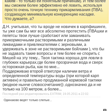
каким - то только ей понятным причинам). И тем более
мы сможем более эффективно её ловить, используя
просто очень точную технику прикармливания (ПВА),
создающую минимальную конкуренцию насадке.
Что думаете, а?
Д.Н. учитывая, что ты вроде не новичек в карпфишинге,
ты уже сам бы мог все абсолютно протестить (ПВАшки и
пелетсы твои лучше сработают или заманивать
прикормкочными растворимыми и различными
ликвидами и привлекателями с зерновыми, а
удерживать в зоне не растворимыми бойлами ), что бы
не задавать такие вопросы и тем более не спорить с
Мишей на эту тему... Твоя тактика хороша для ловли в
глубоких карьерах,где более прозрачная вода и сверх
осторожная рыба, как по мне...
Поддерживаю второй ответ,при наличии ветра и
определенной температуры воды (при которой карп
активен) и правильно продуманной кормовой тактики
(модное нынче словосочетание)) ,однозначно да и не
только на 100 метром, а более...
Последний раз редактировалось EXTRIM; 19.05.2011 в
22:02
.
Одинаково видят только слепые...