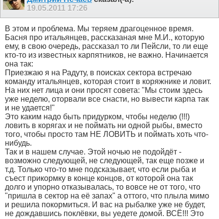
19.05.2011
17:26
В этом и проблема. Мы теряем драгоценное время.
Басня про итальянцев, рассказаная мне М.И., которую
ему, в свою очередь, рассказал то ли Пейсли, то ли еще
кто-то из известных карпятников, не важно. Начинается
она так:
Приезжаю я на Радуту, в поисках сектора встречаю
команду итальянцев, которая стоит в коряжнике и ловит.
На них нет лица и они просят совета: "Мы стоим здесь
уже неделю, оторвали все снасти, но вывести карпа так
и не удается!"
Это каким надо быть придурком, чтобы неделю (!!!)
ловить в корягах и не поймать ни одной рыбы, вместо
того, чтобы просто там НЕ ЛОВИТЬ и поймать хоть что-
нибудь.
Так и в нашем случае. Этой ночью не подойдёт -
возможно следующей, не следующей, так еще позже и
т.д. Только что-то мне подсказывает, что если рыба и
съест прикормку в конце концов, от которой она так
долго и упорно отказывалась, то вовсе не от того, что
"пришла в сектор на её запах" а оттого, что плыла мимо
и решила покормиться. И вас на рыбалке уже не будет,
не дождавшись поклёвки, вы уедете домой. ВСЁ!!! Это