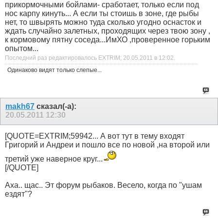
прикормочными бойлами- сработает, только если под
нос карпу кинуть... А если ты стоишь в зоне, где рыбы
нет, то швырять можно туда сколько угодно оснасток и
ждать случайно залетных, проходящих через твою зону ,
к кормовому пятну соседа...ИмХО ,проверенное горьким
опытом...
Последний раз редактировалось EXTRIM; 20.05.2011 в
12:02
.
Одинаково видят только слепые...
makh67
сказал(-а):
20.05.2011
12:30
[QUOTE=EXTRIM;59942... А вот тут в тему входят
Григорий и Андреи и пошло все по новой ,на второй или
третий уже наверное круг...
[/QUOTE]
Аха.. щас.. Эт форум рыбаков. Весело, когда по "ушам
ездят"?