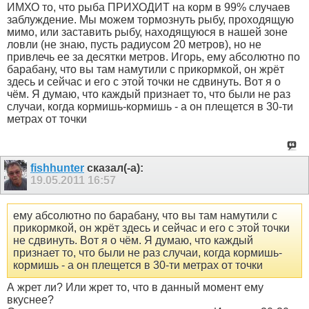
ИМХО то, что рыба ПРИХОДИТ на корм в 99% случаев
заблуждение. Мы можем тормознуть рыбу, проходящую
мимо, или заставить рыбу, находящуюся в нашей зоне
ловли (не знаю, пусть радиусом 20 метров), но не
привлечь ее за десятки метров. Игорь, ему абсолютно по
барабану, что вы там намутили с прикормкой, он жрёт
здесь и сейчас и его с этой точки не сдвинуть. Вот я о
чём. Я думаю, что каждый признает то, что были не раз
случаи, когда кормишь-кормишь - а он плещется в 30-ти
метрах от точки
fishhunter
сказал(-а):
19.05.2011
16:57
ему абсолютно по барабану, что вы там намутили с
прикормкой, он жрёт здесь и сейчас и его с этой точки
не сдвинуть. Вот я о чём. Я думаю, что каждый
признает то, что были не раз случаи, когда кормишь-
кормишь - а он плещется в 30-ти метрах от точки
А жрет ли? Или жрет то, что в данный момент ему
вкуснее?