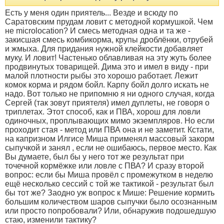
Есть у меня один приятель... Везде и всюду по
Саратовским прудам ловит с методной кормушкой. Чем
не microlocation? И смесь методная одна и та же -
закисшая смесь комбикорма, крупы дроблёнки, отрубей
и жмыха. Для придания нужной клейкости добавляет
муку. И ловит! Частенько облавливая на эту жуть более
продвинутых товарищей. Дима это и имел в виду - при
малой плотности рыбы это хорошо работает. Лежит
комок корма и рядом бойл. Карпу бойл долго искать не
надо. Вот только не припомню я ни одного случая, когда
Сергей (так зовут приятеля) имел дуплеты, не говоря о
триплетах. Этот способ, как и ПВА, хорош для ловли
одиночных, проплывающих мимо экземпляров. Но если
проходит стая - метод или ПВА она и не заметит. Кстати,
на капризном Илгисе Миша применял массовый закорм
сыпучкой и занял , если не ошибаюсь, первое место. Как
Вы думаете, был бы у него тот же результат при
точечной кормёжке или ловле с ПВА? И сразу второй
вопрос: если бы Миша провёл с промежутком в неделю
ещё несколько сессий с той же тактикой - результат был
бы тот же? Заодно уж вопрос к Мише: Решение кормить
большим количеством шаров сыпучки было осознанным
или просто попробовали? Или, обнаружив подошедшую
стаю, изменили тактику?