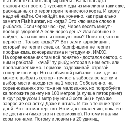
вы начнете валить шары/ракеты - Ваша насадка
становится просто 1 кусочком еды из миллиона таких же,
раскиданных по территории теннисного корта. И карпу
надо её найти. Он найдёт, ее, конечно, как правильно
заметил
Fishhunter
, но когда? Это ключевое слово в
рыбалке. Если через час - гуд. Через десять минут -
вообще здорово! А если через день? Или вообще не
найдёт, насытившись и покинув свим? Понятно, что он
вернётся. Только когда??? Вот вам и карпфишинг,
который не терпит спешки. Карпфишинг не терпит
профанизма, консерватизма и тугодумия. ИМХО.
На соревнованиях там всё понятно - достался сектор, с
ним и работай, "качай" ту рыбу, которая в нем есть или
проплывает мимо. Тормози, задерживай, отрезай
соперников и пр. Но на обычной рыбалке, там, где вы
можете выбрать сектор - точность заброса оснастки и
выбор места находятся на 1 месте. Собственно, на
соревнованиях это тоже не маловажно, но попробуйте
ка положите ракету на 100 метров (а лучше пяток ракет)
в круг радиусом 1 метр (ну или 3 хотя бы) и туда же
забросьте оснастку. Даже в штиль. И так в течение трех
дней. Вот это мастерство. Но мы, к сожалению, пока его
не достигли (имхо это и невозможно). Потому и валим
корм тоннами. Потому и ловим на 20 удилищ