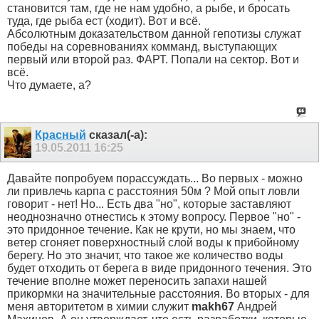
становится там, где не нам удобно, а рыбе, и бросать
туда, где рыба ест (ходит). Вот и всё.
Абсолютным доказательством данной гепотизы служат
победы на соревнованиях комманд, выступающих
первый или второй раз. ФАРТ. Попали на сектор. Вот и
всё.
Что думаете, а?
Красный
сказал(-а):
19.05.2011
16:25
Давайте попробуем порассуждать... Во первых - можно
ли привлечь карпа с расстояния 50м ? Мой опыт ловли
говорит - нет! Но... Есть два "но", которые заставляют
неоднозначно отнестись к этому вопросу. Первое "но" -
это придонное течение. Как не крути, но мы знаем, что
ветер сгоняет поверхностный слой воды к прибойному
берегу. Но это значит, что такое же количество воды
будет отходить от берега в виде придонного течения. Это
течение вполне может переносить запахи нашей
прикормки на значительные расстояния. Во вторых - для
меня авторитетом в химии служит
makh67
Андрей