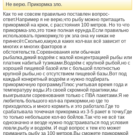
Не верю. Прикормка зло.
Как то не совсем правильно поставлен вопрос-
ответ.Например я не верю,что рыбу можно притащить
прикормкой на крюк, с расстояния 100 метров. Но то что
прикормка-зло,это тоже полная ерунда.Если правильно
использовать прикормку,то уж зла она ну никак не
принесёт.Сколько,какую,в каких кол-вах всё зависит от
многих и многих факторов и
обстоятельств.Соревнования или обычная
рыбалка,дикий водоём с малой концентрацией рыбы или
платник набитый тузиками.Водоём с крупной рыбой,но с
хорошей пищевой базой или с большой плотностью
крупной рыбы,но с отсутствием пищевой базы.Вот под
каждый конкретный водоём и нужно подбирать
прикормочную программу.Плюс учитывая время года и
температуру воды.Из своей скромной практики,мы
выигрывали соревнования только с ПВА пакетами.Я не
любитель большого кол-ва прикормки,но где то
приходилось и много кормить и это работало.Где то
срабатывала точечная прикормка из 3-5 ракет в точку.Где
то только небольшое кол-во бойлов.Так что не всё так
однозначно и везде нужно подстраиваться под условия
ловли,рыбу и водоём. И ещё вопрос к тем кто может
приманить рыбу за 100 метров.Вы сможете прикормкой