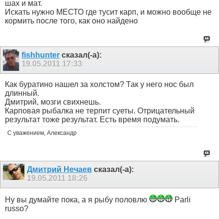
шах и мат.
Искать нужно МЕСТО где тусит карп, и можно вообще не
кормить после того, как оно найдено
fishhunter
сказал(-а):
19.05.2011
17:33
Как буратино нашел за холстом? Так у него нос был
длинный.
Дмитрий, мозги свихнешь.
Карповая рыбалка не терпит суеты. Отрицательный
результат тоже результат. Есть время подумать.
С уважением, Александр
Дмитрий Нечаев
сказал(-а):
19.05.2011
18:26
Ну вы думайте пока, а я рыбу половлю
Parli
russo?