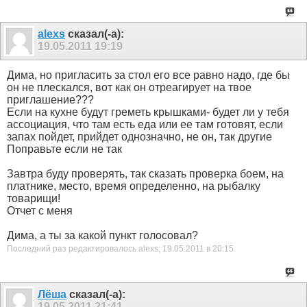
alexs
сказал(-а):
19.05.2011
19:19
Дима, но пригласить за стол его все равно надо, где бы
он не плескался, вот как он отреагирует на твое
приглашение???
Если на кухне будут греметь крышками- будет ли у тебя
ассоциация, что там есть еда или ее там готовят, если
запах пойдет, прийдет однозначно, не он, так другие
Поправьте если не так
Завтра буду проверять, так сказать проверка боем, на
платнике, место, время определенно, на рыбалку
товарищи!
Отчет с меня
Дима, а ты за какой пункт голосовал?
Последний раз редактировалось alexs; 19.05.2011 в
20:15
.
Лёша
сказал(-а):
19.05.2011
21:41