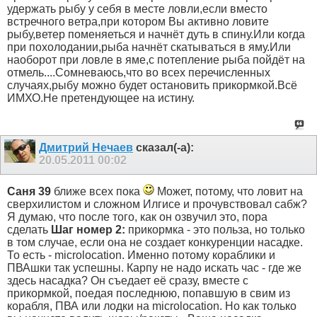
удержать рыбу у себя в месте ловли,если вместо
встречного ветра,при котором Вы активно ловите
рыбу,ветер поменяеться и начнёт дуть в спину.Или когда
при похолодании,рыба начнёт скатываться в яму.Или
наоборот при ловле в яме,с потепление рыба пойдёт на
отмель....Сомневаюсь,что во всех перечисленных
случаях,рыбу можно будет остановить прикормкой.Всё
ИМХО.Не претендующее на истину.
Дмитрий Нечаев
сказал(-а):
20.05.2011
00:02
Саня 39
ближе всех пока
Может, потому, что ловит на
сверхилистом и сложном Илгисе и прочувствовал сабж?
Я думаю, что после того, как он озвучил это, пора
сделать
Шаг номер 2:
прикормка - это польза, но только
в том случае, если она не создает конкуренции насадке.
То есть - microlocation. Именно потому кораблики и
ПВАшки так успешны. Карпу не надо искать час - где же
здесь насадка? Он съедает её сразу, вместе с
прикормкой, поедая последнюю, попавшую в свим из
корабля, ПВА или лодки на microlocation. Но как только