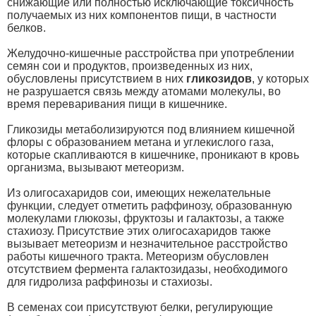
снижающие или полностью исключающие токсичность
получаемых из них компонентов пищи, в частности
белков.
Желудочно-кишечные расстройства при употреблении
семян сои и продуктов, произведенных из них,
обусловлены присутствием в них
гликозидов
, у которых
не разрушается связь между атомами молекулы, во
время переваривания пищи в кишечнике.
Гликозиды метаболизируются под влиянием кишечной
флоры с образованием метана и углекислого газа,
которые скапливаются в кишечнике, проникают в кровь
организма, вызывают метеоризм.
Из олигосахаридов сои, имеющих нежелательные
функции, следует отметить раффинозу, образованную
молекулами глюкозы, фруктозы и галактозы, а также
стахиозу. Присутствие этих олигосахаридов также
вызывает метеоризм и незначительное расстройство
работы кишечного тракта. Метеоризм обусловлен
отсутствием фермента галактозидазы, необходимого
для гидролиза раффинозы и стахиозы.
В семенах сои присутствуют белки, регулирующие