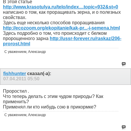
В этой статье
http://www.krasotulya.ru/telo/index....topic=932&st=0
написано о том, как проращивать зерна, и о полезных
свойствах.
Здесь еще несколько способов проращивания
http://ecozoom.org/ekopitanie/kak-pr...-i-semena.html
Здесь подробно о том, что происходит с белком
пророщенного зарна
http://ussr-forever.ru/raskaz/206-
prorost.html
С уважением, Александр
fishhunter
сказал(-а):
07.04.2011
05:50
Проростил
.
Что теперь делать с этим чудом природы? Как
применить?
Применял ли кто нибудь сою в прикормке?
С уважением, Александр