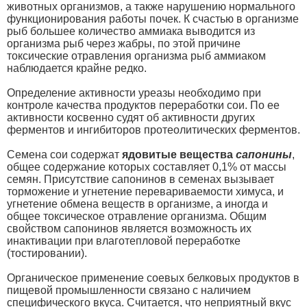
животных организмов, а также нарушению нормального
функционирования работы почек. К счастью в организме
рыб большее количество аммиака выводится из
организма рыб через жабры, по этой причине
токсические отравления организма рыб аммиаком
наблюдается крайне редко.
Определение активности уреазы необходимо при
контроле качества продуктов переработки сои. По ее
активности косвенно судят об активности других
ферментов и ингибиторов протеолитических ферментов.
Семена сои содержат
ядовитые вещества
сапонины
,
общее содержание которых составляет 0,1% от массы
семян. Присутствие сапонинов в семенах вызывает
торможение и угнетение перевариваемости химуса, и
угнетение обмена веществ в организме, а иногда и
общее токсическое отравление организма. Общим
свойством сапонинов является возможность их
инактивации при влаготепловой переработке
(тостировании).
Органическое применение соевых белковых продуктов в
пищевой промышленности связано с наличием
специфического вкуса. Считается, что неприятный вкус