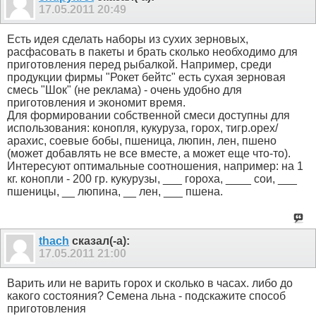
17.05.2011
20:49
Есть идея сделать наборы из сухих зерновых,
расфасовать в пакеты и брать сколько необходимо для
приготовления перед рыбалкой. Например, среди
продукции фирмы "Рокет бейтс" есть сухая зерновая
смесь "Шок" (не реклама) - очень удобно для
приготовления и экономит время.
Для формировании собственной смеси доступны для
использования: конопля, кукуруза, горох, тигр.орех/
арахис, соевые бобы, пшеница, люпин, лен, пшено
(может добавлять не все вместе, а может еще что-то).
Интересуют оптимальные соотношения, например: на 1
кг. конопли - 200 гр. кукурузы, ___ гороха, ____ сои, ___
пшеницы, __ люпина, __ лен, ___ пшена.
thach
сказал(-а):
17.05.2011
21:00
Варить или не варить горох и сколько в часах. либо до
какого состояния? Семена льна - подскажите способ
приготовления