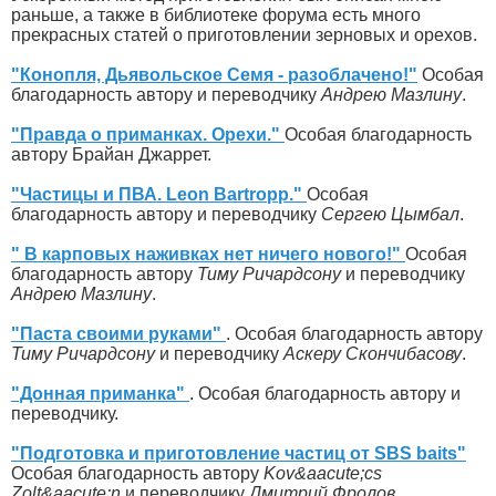
раньше, а также в библиотеке форума есть много
прекрасных статей о приготовлении зерновых и орехов.
"Конопля, Дьявольское Семя - разоблачено!"
Особая
благодарность автору и переводчику
Андрею Мазлину
.
"Правда о приманках. Орехи."
Особая благодарность
автору Брайан Джаррет.
"Частицы и ПВА. Leon Bartropp."
Особая
благодарность автору и переводчику
Сергею Цымбал
.
" В карповых наживках нет ничего нового!"
Особая
благодарность автору
Тиму Ричардсону
и переводчику
Андрею Мазлину
.
"Паста своими руками"
. Особая благодарность автору
Тиму Ричардсону
и переводчику
Аскеру Скончибасову
.
"Донная приманка"
. Особая благодарность автору и
переводчику.
"Подготовка и приготовление частиц от SBS baits"
Особая благодарность автору
Kov&aacute;cs
Zolt&aacute;n
и переводчику
Дмитрий Фролов