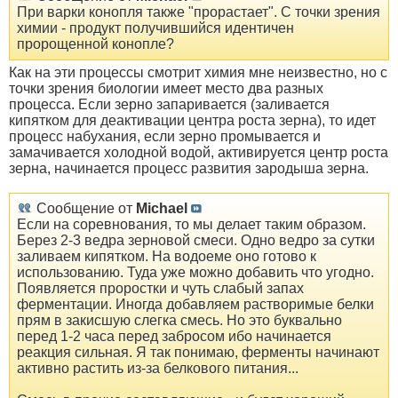
При варки конопля также "прорастает". С точки зрения
химии - продукт получившийся идентичен
пророщенной конопле?
Как на эти процессы смотрит химия мне неизвестно, но с
точки зрения биологии имеет место два разных
процесса. Если зерно запаривается (заливается
кипятком для деактивации центра роста зерна), то идет
процесс набухания, если зерно промывается и
замачивается холодной водой, активируется центр роста
зерна, начинается процесс развития зародыша зерна.
Сообщение от
Michael
Если на соревнования, то мы делает таким образом.
Берез 2-3 ведра зерновой смеси. Одно ведро за сутки
заливаем кипятком. На водоеме оно готово к
использованию. Туда уже можно добавить что угодно.
Появляется проростки и чуть слабый запах
ферментации. Иногда добавляем растворимые белки
прям в закисшую слегка смесь. Но это буквально
перед 1-2 часа перед забросом ибо начинается
реакция сильная. Я так понимаю, ферменты начинают
активно растить из-за белкового питания...