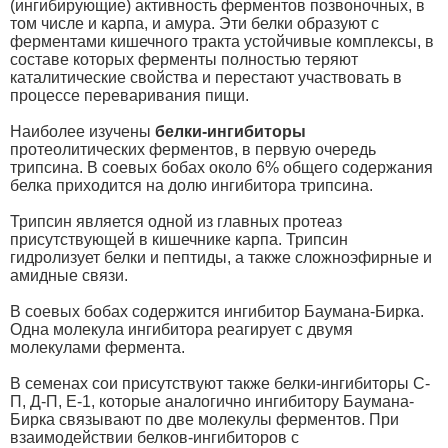
(ингибирующие) активность ферментов позвоночных, в
том числе и карпа, и амура. Эти белки образуют с
ферментами кишечного тракта устойчивые комплексы, в
составе которых ферменты полностью теряют
каталитические свойства и перестают участвовать в
процессе переваривания пищи.
Наиболее изучены
белки-ингибиторы
протеолитических ферментов, в первую очередь
трипсина. В соевых бобах около 6% общего содержания
белка приходится на долю ингибитора трипсина.
Трипсин является одной из главных протеаз
присутствующей в кишечнике карпа. Трипсин
гидролизует белки и пептиды, а также сложноэфирные и
амидные связи.
В соевых бобах содержится ингибитор Баумана-Бирка.
Одна молекула ингибитора реагирует с двумя
молекулами фермента.
В семенах сои присутствуют также белки-ингибиторы С-
П, Д-П, Е-1, которые аналогично ингибитору Баумана-
Бирка связывают по две молекулы ферментов. При
взаимодействии белков-ингибиторов с