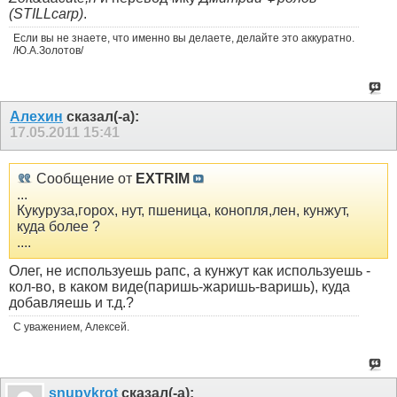
(STILLcarp)
.
Если вы не знаете, что именно вы делаете, делайте это аккуратно.
/Ю.А.Золотов/
Алехин
сказал(-а):
17.05.2011
15:41
Сообщение от
EXTRIM
...
Кукуруза,горох, нут, пшеница, конопля,лен, кунжут,
куда более ?
....
Олег, не используешь рапс, а кунжут как используешь -
кол-во, в каком виде(паришь-жаришь-варишь), куда
добавляешь и т.д.?
С уважением, Алексей.
snupykrot
сказал(-а):