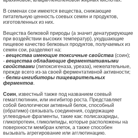
В семенах сои имеются вещества, снижающие
питательную ценность соевых семян и продуктов,
изготовленных из них.
Вещества белковой природы (а значит денатурирующие
при воздействии высоких температур), ухудшающие
пищевое качество белковых продуктов, получаемых из
семян сои, разделяют на:
-
вещества имеющие токсичные свойства
(соин);
-
вещества обладающие ферментативными
свойствами
(липоксигеназа, уреаза), нежелательные,
прежде всего из-за своей ферментативной активности;
-
белки-ингибиторы пищеварительных
ферментов
.
Соин
, известный также под названием соевый
гемагглютинин, или ингибитор роста. Представляет
собой биологически активный белок, способный
(обратимо) связывать соединения, содержащие
углеводные фрагменты, такие как: полисахариды,
гликопротеин, гликолипиды, которые расположены на
поверхности мембран клеток, а также способен
вызывать агрегирование или агглютинацию.