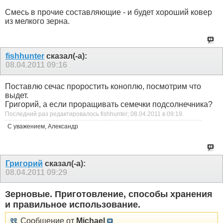
Смесь в прочие составляющие - и будет хороший ковер
из мелкого зерна.
fishhunter
сказал(-а):
08.04.2011
09:16
Поставлю сечас проростить коноплю, посмотрим что
выдет.
Григорий, а если проращивать семечки подсолнечника?
Последний раз редактировалось fishhunter; 08.04.2011 в
09:19
.
С уважением, Александр
Григорий
сказал(-а):
08.04.2011
09:29
Зерновые. Приготовление, способы хранения
и правильное использование.
Сообщение от
Michael