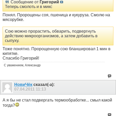
Сообщение от
Григорий
Теперь смолоть и в микс
Понял. Пророщены соя, пшеница и кукуруза. Смолю на
мясорубке.
Сою можно прорастить, обварить, подвергнуть
действию микроорганизмов, а затем добавить в
сыпуху.
Тоже понятно. Пророщенную сою бланшировал 1 мин в
кипятке.
Спасибо Григорий!
С уважением, Александр
НовиЧёк
сказал(-а):
07.04.2011
11:13
А я бы не стал подвергать термообработке... смыл какой
тогда?