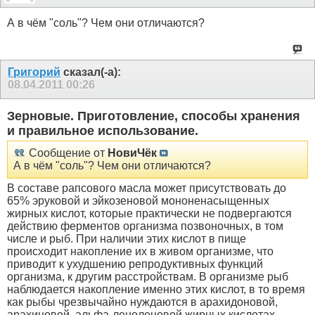
А в чём "соль"? Чем они отличаются?
Григорий
сказал(-а):
08.04.2011
00:26
Зерновые. Приготовление, способы хранения
и правильное использование.
Сообщение от
НовиЧёк
А в чём "соль"? Чем они отличаются?
В составе рапсового масла может присутствовать до
65% эруковой и эйкозеновой мононенасыщенных
жирных кислот, которые практически не подвергаются
действию ферментов организма позвоночных, в том
числе и рыб. При наличии этих кислот в пище
происходит накопление их в живом организме, что
приводит к ухудшению репродуктивных функций
организма, к другим расстройствам. В организме рыб
наблюдается накопление именно этих кислот, в то время
как рыбы чрезвычайно нуждаются в арахидоновой,
арахиновой, альфа-леноленовой жирных кислотах.