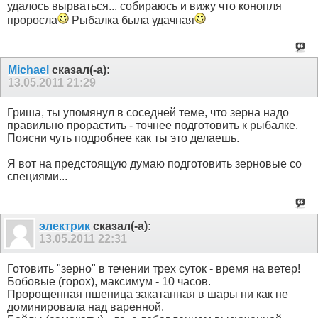
удалось вырваться... собираюсь и вижу что конопля
проросла
Рыбалка была удачная
Michael
сказал(-а):
13.05.2011
21:29
Гриша, ты упомянул в соседней теме, что зерна надо
правильно прорастить - точнее подготовить к рыбалке.
Поясни чуть подробнее как ты это делаешь.
Я вот на предстоящую думаю подготовить зерновые со
специями...
электрик
сказал(-а):
13.05.2011
22:31
Готовить "зерно" в течении трех суток - время на ветер!
Бобовые (горох), максимум - 10 часов.
Пророщенная пшеница закатанная в шары ни как не
доминировала над варенной.