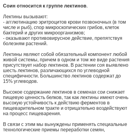
Соин относится к группе лектинов
.
Лектины вызывают:
- агглютинацию эритроцитов крови позвоночных (в том
числе и рыб), спор микроскопических грибов, клеток
бактерий и других микроорганизмов;
- оказывают противовирусное действие, препятствуя
болезням растений.
Лектины являют собой обязательный компонент любой
живой системы, причем в одном и том же виде растения
присутствует набор лектинов. В растении соя выявлено
шесть лектинов, различающихся по углеводной
специфичности. Большинство лектинов содержат до
15% углеводов.
Высокое содержание лектинов в семенах сои снижает
пищевую ценность белков, так как лектины имеют очень
высокую устойчивость к действию ферментов в
пищеварительном тракте и отрицательно воздействуют
на процесс пищеварения.
В связи с этим мы вынуждены применять специальные
технологические приемы переработки семян,