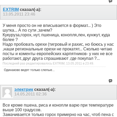
EXTRIM
сказал(-а):
13.05.2011
23:46
У меня просто он не вписывается в формат... ) Это
шутка... А по сути ,зачем?
Кукуруза,горох, нут, пшеница, конопля,лен, кунжут, куда
более ?
Надо пробовать орехи (тигровый и рахис, но боюсь у нас
,наши региональные орехи не прокатят... Сколько читаю
посты и коменты европейских карпятников- у них не все
работают, друг друга спрашивают ,где покупал ?...
Последний раз редактировалось EXTRIM; 13.05.2011 в
23:49
.
Одинаково видят только слепые...
электрик
сказал(-а):
14.05.2011
02:36
Все кроме пшена, риса и конопли варю при температуре
выше 100 градусов.
Замачивается только горох примерно на час, чтоб пена с