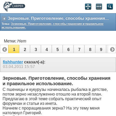
Зерновые. Приготовление, способы хранения и правильное использование.
Тема:
Зерновые. Приготовление, способы хранения и правильное
использование.
Метки:
Нет
1
2
3
4
5
6
7
8
9
10
11
12
13
14
15
16
17
fishhunter
сказал(-а):
03.04.2011
15:57
Зерновые. Приготовление, способы хранения
и правильное использование.
С пшеницы и кукурузы начиналась рыбалка в детстве,
потом зерно незаслуженно отошло на второй план.
Предлагаю в этой теме собрать практический опыт
форумчан и статьи из инета.
Начнем с проращивания зерна? На эту тему меня
натолкнул Григорий.