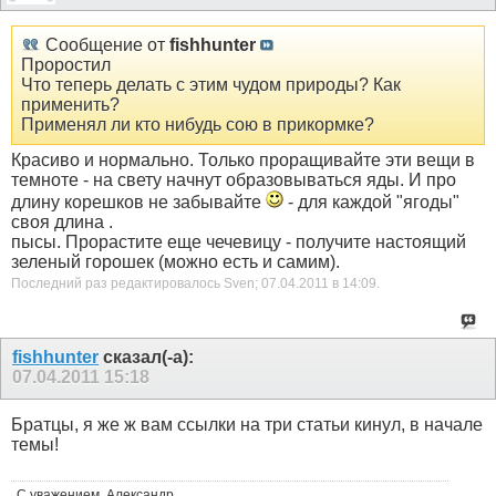
Сообщение от
fishhunter
Проростил
Что теперь делать с этим чудом природы? Как
применить?
Применял ли кто нибудь сою в прикормке?
Красиво и нормально. Только проращивайте эти вещи в
темноте - на свету начнут образовываться яды. И про
длину корешков не забывайте
- для каждой "ягоды"
своя длина .
пысы. Прорастите еще чечевицу - получите настоящий
зеленый горошек (можно есть и самим).
Последний раз редактировалось Sven; 07.04.2011 в
14:09
.
fishhunter
сказал(-а):
07.04.2011
15:18
Братцы, я же ж вам ссылки на три статьи кинул, в начале
темы!
С уважением, Александр