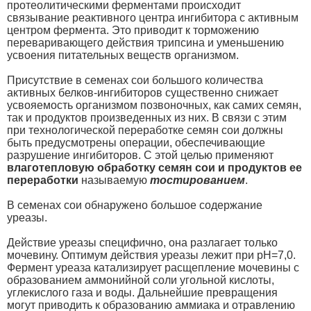
протеолитическими ферментами происходит
связывание реактивного центра ингибитора с активным
центром фермента. Это приводит к торможению
переваривающего действия трипсина и уменьшению
усвоения питательных веществ организмом.
Присутствие в семенах сои большого количества
активных белков-ингибиторов существенно снижает
усвояемость организмом позвоночных, как самих семян,
так и продуктов произведенных из них. В связи с этим
при технологической переработке семян сои должны
быть предусмотрены операции, обеспечивающие
разрушение ингибиторов. С этой целью применяют
влаготепловую обработку семян сои и продуктов ее
переработки
называемую
тостированием
.
В семенах сои обнаружено большое содержание
уреазы.
Действие уреазы специфично, она разлагает только
мочевину. Оптимум действия уреазы лежит при рН=7,0.
Фермент уреаза катализирует расщепление мочевины с
образованием аммонийной соли угольной кислоты,
углекислого газа и воды. Дальнейшие превращения
могут приводить к образованию аммиака и отравлению