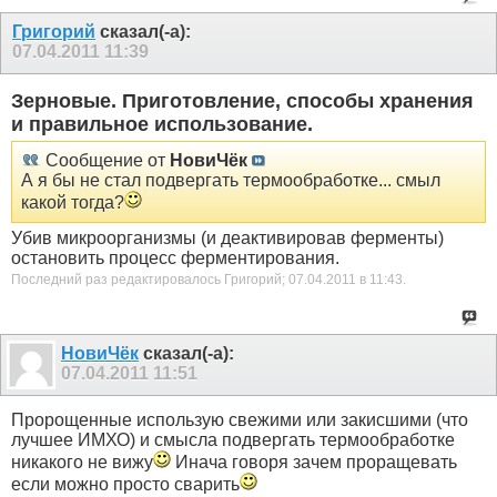
Григорий
сказал(-а):
07.04.2011
11:39
Зерновые. Приготовление, способы хранения
и правильное использование.
Сообщение от
НовиЧёк
А я бы не стал подвергать термообработке... смыл
какой тогда?
Убив микроорганизмы (и деактивировав ферменты)
остановить процесс ферментирования.
Последний раз редактировалось Григорий; 07.04.2011 в
11:43
.
НовиЧёк
сказал(-а):
07.04.2011
11:51
Пророщенные использую свежими или закисшими (что
лучшее ИМХО) и смысла подвергать термообработке
никакого не вижу
Инача говоря зачем проращевать
если можно просто сварить