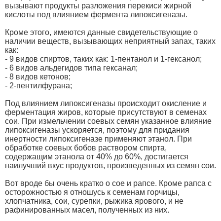
вызывают продукты разложения перекиси жирной
кислоты под влиянием фермента липоксигеназы.
Кроме этого, имеются данные свидетельствующие о
наличии веществ, вызывающих неприятный запах, таких
как:
- 9 видов спиртов, таких как: 1-пентанол и 1-гексанол;
- 6 видов альдегидов типа гексанал;
- 8 видов кетонов;
- 2-пентилфурана;
Под влиянием липоксигеназы происходит окисление и
ферментация жиров, которые присутствуют в семенах
сои. При измельчении соевых семян указанное влияние
липоксигеназы ускоряется, поэтому для придания
инертности липоксигеназе применяют этанол. При
обработке соевых бобов раствором спирта,
содержащим этанола от 40% до 60%, достигается
наилучший вкус продуктов, произведенных из семян сои.
Вот вроде бы очень кратко о сое и рапсе. Кроме рапса с
осторожностью я отношусь к семенам горчицы,
хлопчатника, сои, сурепки, рыжика ярового, и не
рафинированных масел, полученных из них.