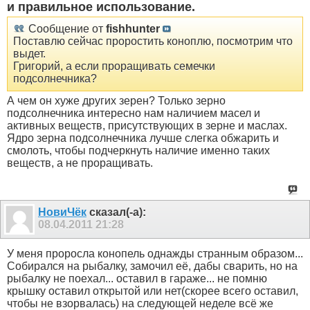
и правильное использование.
Сообщение от
fishhunter
Поставлю сейчас проростить коноплю, посмотрим что
выдет.
Григорий, а если проращивать семечки
подсолнечника?
А чем он хуже других зерен? Только зерно
подсолнечника интересно нам наличием масел и
активных веществ, присутствующих в зерне и маслах.
Ядро зерна подсолнечника лучше слегка обжарить и
смолоть, чтобы подчеркнуть наличие именно таких
веществ, а не проращивать.
НовиЧёк
сказал(-а):
08.04.2011
21:28
У меня проросла конопель однажды странным образом...
Собирался на рыбалку, замочил её, дабы сварить, но на
рыбалку не поехал... оставил в гараже... не помню
крышку оставил открытой или нет(скорее всего оставил,
чтобы не взорвалась) на следующей неделе всё же