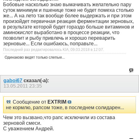
Бобовые насколько знаю вымачивать желательно пару
суток минимум и пшенице тоже не будет помеха столько
же... А на лето так вообще более выдержать и при этом
произойдет первичная реакция ферментации зерновых,
в результате которой будет гораздо больше витаминов и
аминокислот выработано в процессе реакции, что
позволит и рыбу привлечь и хорошо переварить
зерновые... Если ошибаюсь, поправьте...
Последний раз редактировалось KIA; 09.03.2018 в
12:07
.
Одинаково видят только слепые...
gaboi67
сказал(-а):
13.05.2011
23:35
Сообщение от
EXTRIM
не кормлю, рапсом тоже, в последнем солидарен...
Чем это вызвано,что рапс исключили из состава
зерновой смеси.
С уважением Андрей.