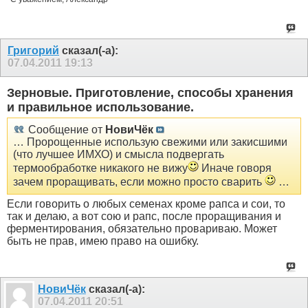
Григорий
сказал(-а):
07.04.2011
19:13
Зерновые. Приготовление, способы хранения
и правильное использование.
Сообщение от
НовиЧёк
… Пророщенные использую свежими или закисшими
(что лучшее ИМХО) и смысла подвергать
термообработке никакого не вижу
Иначе говоря
зачем проращивать, если можно просто сварить
…
Если говорить о любых семенах кроме рапса и сои, то
так и делаю, а вот сою и рапс, после проращивания и
ферментирования, обязательно провариваю. Может
быть не прав, имею право на ошибку.
НовиЧёк
сказал(-а):
07.04.2011
20:51