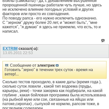
Бойлы (самокаты) - да, с добавлением высушенной
пророщенной пшеницы работали чуть лучше, но здесь
не исключено влияние погодных условий и других
факторов или просто их совпадения.
По поводу рапса - его нужно исключить однозначно.
С "зерном" дружу более 20 лет, и "может быть", "мне
кажется", "я думаю" я здесь не приемлю, что есть, то и
написал.
EXTRIM
сказал(-а):
13.05.2011
22:53
Сообщение от
электрик
Готовить "зерно" в течении трех суток - время на
ветер!...
Сколько тестов проходило, в какие даты (время года ),
сколько суток ловили , какой тип водоема (пруды,
карьеры, реки) - точки закорма как подбирали, на какой
глубине , какая бойловая программа была использована
(на рыбной муке или сое, связанные на яйцах или
патоке,сиропах) , сыпухой не кормлю, рапсом тоже, в
последнем солидарен...