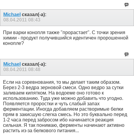
Michael
сказал(-а):
08.04.2011
08:43
При варки конопля также "прорастает". С точки зрения
химии - продукт получившийся идентичен пророшенной
конопле?
Michael
сказал(-а):
08.04.2011
08:48
Если на соревнования, то мы делает таким образом.
Берез 2-3 ведра зерновой смеси. Одно ведро за сутки
заливаем кипятком. На водоеме оно готово к
использованию. Туда уже можно добавить что угодно.
Появляется проростки и чуть слабый запах
ферментации. Иногда добавляем растворимые белки
прям в закисшую слегка смесь. Но это буквально перед
1-2 часа перед забросом ибо начинается реакция
сильная. Я так понимаю, ферменты начинают активно
растить из-за белкового питания...