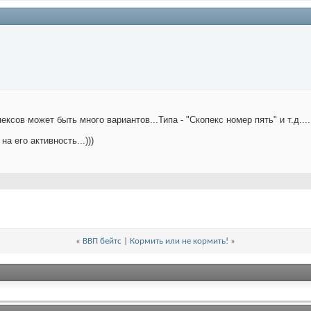
пексов может быть много вариантов...Типа - "Скопекс номер пять" и т.д...
а его активность...)))
«
ВВП бейтс
|
Кормить или не кормить!
»