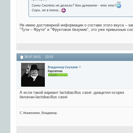
Сами Скопекс не делали? Как думаете - что это?
Сори, не в тему...
Не имею достоверной информации о составе этого вкуса – за
"Тути – Фрути" и "Фруктовое безумие", это уже привычные с
30.07.2013,
22:23
Владимир Сиукаев
Карпятник
А если такой вариант lactobacillus casei -диацетил-scopex
белачан-lactobacillus casei
С Уважением, Владимир.