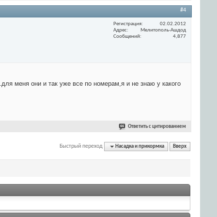
#4
Регистрация
02.02.2012
Адрес
Мелитополь-Ашдод
Сообщений
4,877
..для меня они и так уже все по номерам,я и не знаю у какого
Ответить с цитированием
Быстрый переход
Насадка и прикормка
Вверх