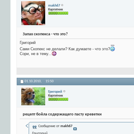
makh67
Карпятник
Запах скопекса - что это?
Григорий
Сами Скопекс не делали? Как думаете - что это?
Сори, не в тему...
01.10.2010,
15:50
Григорий
Карпятник
рецепт бойла содержащего пасту креветки
Сообщение от
makh67
Григорий