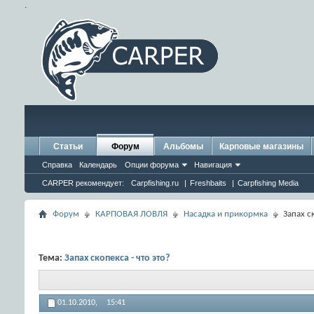
.
Статьи
Форум
Альбомы
Карповые магазины
Справка
Календарь
Опции форума
Навигация
CARPER рекомендует:
Carpfishing.ru
|
Freshbaits
|
Carpfishing Media
Форум
КАРПОВАЯ ЛОВЛЯ
Насадка и прикормка
Запах с
Тема:
Запах скопекса - что это?
01.10.2010,
15:41