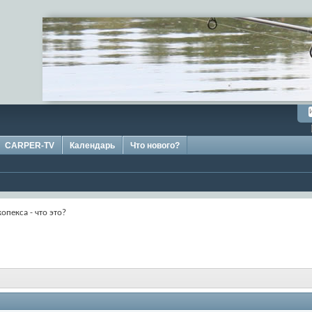
CARPER-TV
Календарь
Что нового?
копекса - что это?