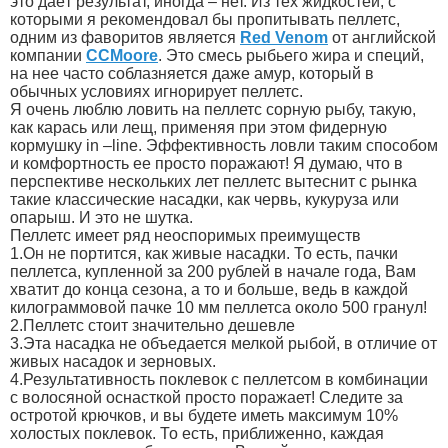
это даёт результат, иногда – нет. Из тех жидкостей, с
которыми я рекомендовал бы пропитывать пеллетс,
одним из фаворитов является
Red Venom
от английской
компании
CCMoore
. Это смесь рыбьего жира и специй,
на нее часто соблазняется даже амур, который в
обычных условиях игнорирует пеллетс.
Я очень люблю ловить на пеллетс сорную рыбу, такую,
как карась или лещ, применяя при этом фидерную
кормушку in –line. Эффективность ловли таким способом
и комфортность ее просто поражают! Я думаю, что в
перспективе нескольких лет пеллетс вытеснит с рынка
такие классические насадки, как червь, кукуруза или
опарыш. И это не шутка.
Пеллетс имеет ряд неоспоримых преимуществ
1.Он не портится, как живые насадки. То есть, пачки
пеллетса, купленной за 200 рублей в начале года, Вам
хватит до конца сезона, а то и больше, ведь в каждой
килограммовой пачке 10 мм пеллетса около 500 гранул!
2.Пеллетс стоит значительно дешевле
3.Эта насадка не объедается мелкой рыбой, в отличие от
живых насадок и зерновых.
4.Результативность поклевок с пеллетсом в комбинации
с волосяной оснасткой просто поражает! Следите за
остротой крючков, и вы будете иметь максимум 10%
холостых поклевок. То есть, приближенно, каждая