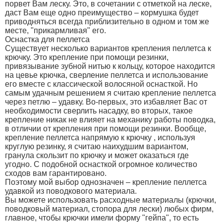
порвет Вам леску. Это, в сочетании с отметкой на леске,
даст Вам еще одно преимущество – кормушка будет
приводняться всегда приблизительно в одном и том же
месте, "прикармливая" его.
Оснастка для пеллетса
Существует несколько вариантов крепления пеллетса к
крючку. Это крепление при помощи резинки,
привязывание зубной нитью к кольцу, которое находится
на цевье крючка, сверление пеллетса и использование
его вместе с классической волосяной оснасткой. Но
самым удачным решением я считаю крепление пеллетса
через петлю – удавку. Во-первых, это избавляет Вас от
необходимости сверлить насадку, во вторых, такое
крепление никак не влияет на механику работы поводка,
в отличии от крепления при помощи резинки. Вообще,
крепление пеллетса напрямую к крючку , используя
круглую резинку, я считаю наихудшим вариантом,
гранула скользит по крючку и может оказаться где
угодно. С подобной оснасткой огромное количество
сходов вам гарантировано.
Поэтому мой выбор однозначен – крепление пеллетса
удавкой из поводкового материала.
Вы можете использовать расходные материалы (крючки,
поводковый материал, стопора для лески) любых фирм,
главное, чтобы крючки имели форму "гейпа", то есть