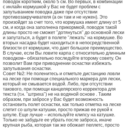
поводок коротким, около 5 см. Во первых, в комбинации
с инлайн кормушкой у Вас не будет проблем с
запутыванием поводка даже при отсутствии
противозакручивателя (а он там и не нужен). Это
произойдет за счет того, что кормушка имеет длину от 5
см, и когда она заполнена прикормкой, поводок такой
длины просто не сможет "дотянуться" до основной лески
и запутаться, а будет в полете "лежать" на кормушке. Во
вторых насадка будет находиться в непосредственной
близости от кормушки, что дает большое преимущество.
В случае, если Вы ловите карпа с относительно длинным
поводком– обязательно последуйте второму совету. Он
позволит Вам при приводнении оснастки избежать
запутывания оснастки.
Совет №2: Не поленитесь и отметьте дистанцию ловли
на леске при помощи специального маркера для лески,
который не смывается водой. Либо, при отсутствии
такового, при помощи канцелярского корректора для
текста (т.н. "штриха") не на водяной основе . Таким
образом, при забросе у Вас будет возможность
остановить полет оснастки, как только отметка на леске
слетит со шпули катушки, просто прижав ее рукой к
шпуле. Еще лучше – используйте клипсу на катушке.
Только не забудьте ее убрать после заброса, иначе
крупная рыба, которая так же обожает пеллетс, просто