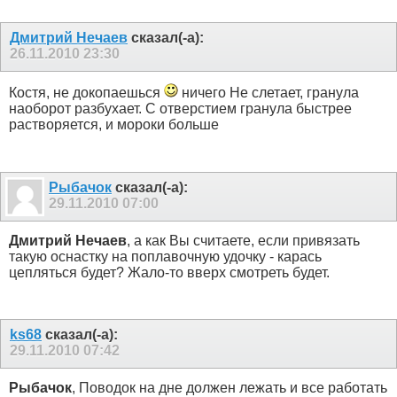
Дмитрий Нечаев
сказал(-а):
26.11.2010
23:30
Костя, не докопаешься
ничего Не слетает, гранула
наоборот разбухает. С отверстием гранула быстрее
растворяется, и мороки больше
Рыбачок
сказал(-а):
29.11.2010
07:00
Дмитрий Нечаев
, а как Вы считаете, если привязать
такую оснастку на поплавочную удочку - карась
цепляться будет? Жало-то вверх смотреть будет.
ks68
сказал(-а):
29.11.2010
07:42
Рыбачок
, Поводок на дне должен лежать и все работать