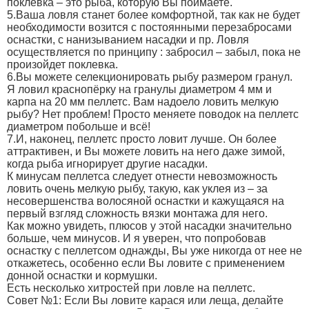
поклевка – это рыба, которую Вы поймаете.
5.Ваша ловля станет более комфортной, так как не будет
необходимости возится с постоянными перезабросами
оснастки, с нанизыванием насадки и пр. Ловля
осуществляется по принципу : забросил – забыл, пока не
произойдет поклевка.
6.Вы можете селекционировать рыбу размером гранул.
Я ловил краснопёрку на гранулы диаметром 4 мм и
карпа на 20 мм пеллетс. Вам надоело ловить мелкую
рыбу? Нет проблем! Просто меняете поводок на пеллетс
диаметром побольше и всё!
7.И, наконец, пеллетс просто ловит лучше. Он более
аттрактивен, и Вы можете ловить на него даже зимой,
когда рыба игнорирует другие насадки.
К минусам пеллетса следует отнести невозможность
ловить очень мелкую рыбу, такую, как уклея из – за
несовершенства волосяной оснастки и кажущаяся на
первый взгляд сложность вязки монтажа для него.
Как можно увидеть, плюсов у этой насадки значительно
больше, чем минусов. И я уверен, что попробовав
оснастку с пеллетсом однажды, Вы уже никогда от нее не
откажетесь, особенно если Вы ловите с применением
донной оснастки и кормушки.
Есть несколько хитростей при ловле на пеллетс.
Совет №1: Если Вы ловите карася или леща, делайте