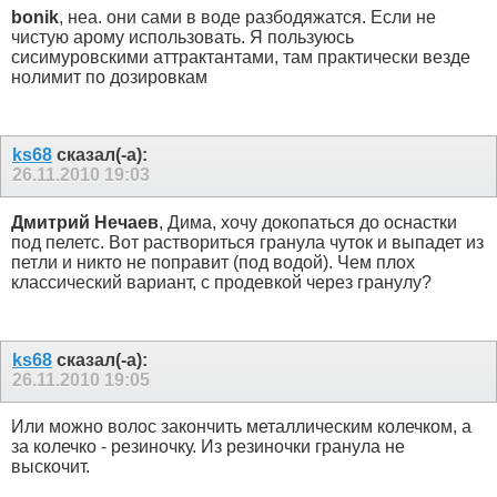
bonik
, неа. они сами в воде разбодяжатся. Если не
чистую арому использовать. Я пользуюсь
сисимуровскими аттрактантами, там практически везде
нолимит по дозировкам
ks68
сказал(-а):
26.11.2010
19:03
Дмитрий Нечаев
, Дима, хочу докопаться до оснастки
под пелетс. Вот раствориться гранула чуток и выпадет из
петли и никто не поправит (под водой). Чем плох
классический вариант, с продевкой через гранулу?
ks68
сказал(-а):
26.11.2010
19:05
Или можно волос закончить металлическим колечком, а
за колечко - резиночку. Из резиночки гранула не
выскочит.