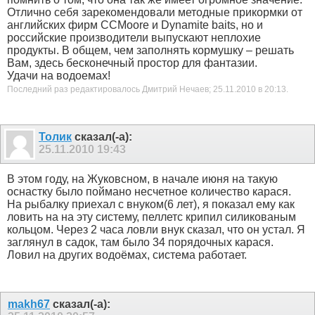
Отлично себя зарекомендовали методные прикормки от
английских фирм CCMoore и Dynamite baits, но и
российские производители выпускают неплохие
продукты. В общем, чем заполнять кормушку – решать
Вам, здесь бесконечный простор для фантазии.
Удачи на водоемах!
Последний раз редактировалось Дмитрий Нечаев; 25.11.2010 в
20:13
.
Толик
сказал(-а):
25.11.2010
19:43
В этом году, на Жуковсном, в начале июня на такую
оснастку было поймано несчетное количество карася.
На рыбалку приехал с внуком(6 лет), я показал ему как
ловить на на эту систему, пеллетс крипил силикованым
кольцом. Через 2 часа ловли внук сказал, что он устал. Я
заглянул в садок, там было 34 порядочных карася.
Ловил на других водоёмах, система работает.
makh67
сказал(-а):