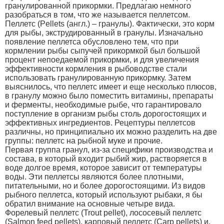
гранулированной прикормки. Предлагаю немного
разобраться в том, что же называется пеллетсом.
Пеллетс (Pellets (англ.) – гранулы). Фактически, это корм
для рыбы, экструдированный в гранулы. Изначально
появление пеллетса обусловлено тем, что при
кормлении рыбы сыпучей прикормкой был большой
процент непоедаемой прикормки, и для увеличения
эффективности кормления в рыбоводстве стали
использовать гранулированную прикормку. Затем
выяснилось, что пеллетс имеет и еще несколько плюсов,
в гранулу можно было поместить витамины, препараты
и ферменты, необходимые рыбе, что гарантировало
поступление в организм рыбы столь дорогостоящих и
эффективных ингредиентов. Рецептуры пеллетсов
различны, но принципиально их можно разделить на две
группы: пеллетс на рыбной муке и прочие.
Первая группа гранул, из-за специфики производства и
состава, в который входит рыбий жир, растворяется в
воде долгое время, которое зависит от температуры
воды. Эти пеллетсы являются более плотными,
питательными, но и более дорогостоящими. Из видов
рыбного пеллетса, который используют рыбаки, я бы
обратил внимание на основные четыре вида.
Форелевый пеллетс (Trout pellet), лососевый пеллетс
(Salmon feed pellets), карповый пеллетс (Carp pellets) и,