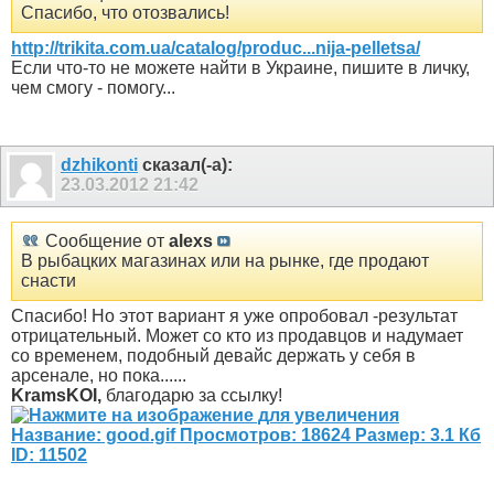
Спасибо, что отозвались!
http://trikita.com.ua/catalog/produc...nija-pelletsa/
Если что-то не можете найти в Украине, пишите в личку,
чем смогу - помогу...
dzhikonti
сказал(-а):
23.03.2012
21:42
Сообщение от
alexs
В рыбацких магазинах или на рынке, где продают
снасти
Спасибо! Но этот вариант я уже опробовал -результат
отрицательный. Может со кто из продавцов и надумает
со временем, подобный девайс держать у себя в
арсенале, но пока......
KramsKOI,
благодарю за ссылку!