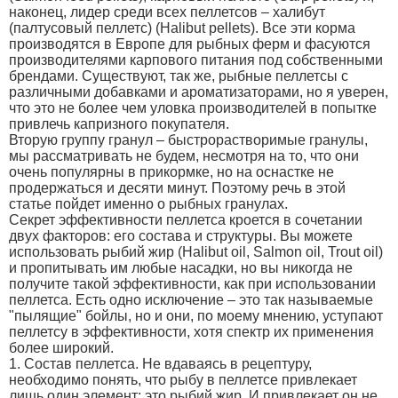
наконец, лидер среди всех пеллетсов – халибут
(палтусовый пеллетс) (Halibut pellets). Все эти корма
производятся в Европе для рыбных ферм и фасуются
производителями карпового питания под собственными
брендами. Существуют, так же, рыбные пеллетсы с
различными добавками и ароматизаторами, но я уверен,
что это не более чем уловка производителей в попытке
привлечь капризного покупателя.
Вторую группу гранул – быстрорастворимые гранулы,
мы рассматривать не будем, несмотря на то, что они
очень популярны в прикормке, но на оснастке не
продержаться и десяти минут. Поэтому речь в этой
статье пойдет именно о рыбных гранулах.
Секрет эффективности пеллетса кроется в сочетании
двух факторов: его состава и структуры. Вы можете
использовать рыбий жир (Halibut oil, Salmon oil, Trout oil)
и пропитывать им любые насадки, но вы никогда не
получите такой эффективности, как при использовании
пеллетса. Есть одно исключение – это так называемые
"пылящие" бойлы, но и они, по моему мнению, уступают
пеллетсу в эффективности, хотя спектр их применения
более широкий.
1. Состав пеллетса. Не вдаваясь в рецептуру,
необходимо понять, что рыбу в пеллетсе привлекает
лишь один элемент: это рыбий жир. И привлекает он не