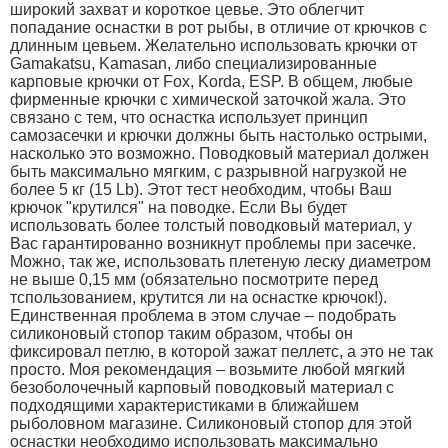
широкий захват и короткое цевье. Это облегчит
попадание оснастки в рот рыбы, в отличие от крючков с
длинным цевьем. Желательно использовать крючки от
Gamakatsu, Kamasan, либо специализированные
карповые крючки от Fox, Korda, ESP. В общем, любые
фирменные крючки с химической заточкой жала. Это
связано с тем, что оснастка использует принцип
самозасечки и крючки должны быть настолько острыми,
насколько это возможно. Поводковый материал должен
быть максимально мягким, с разрывной нагрузкой не
более 5 кг (15 Lb). Этот тест необходим, чтобы Ваш
крючок "крутился" на поводке. Если Вы будет
использовать более толстый поводковый материал, у
Вас гарантированно возникнут проблемы при засечке.
Можно, так же, использовать плетеную леску диаметром
не выше 0,15 мм (обязательно посмотрите перед
тспользованием, крутится ли на оснастке крючок!).
Единственная проблема в этом случае – подобрать
силиконовый стопор таким образом, чтобы он
фиксировал петлю, в которой зажат пеллетс, а это не так
просто. Моя рекомендация – возьмите любой мягкий
безоболочечный карповый поводковый материал с
подходящими характеристиками в ближайшем
рыболовном магазине. Силиконовый стопор для этой
оснастки необходимо использовать максимально