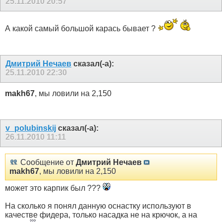
25.11.2010
20:57
А какой самый большой карась бывает ?
Дмитрий Нечаев
сказал(-а):
25.11.2010
22:30
makh67
, мы ловили на 2,150
v_polubinskij
сказал(-а):
26.11.2010
11:11
Сообщение от
Дмитрий Нечаев
makh67
, мы ловили на 2,150
может это карпик был ???
На сколько я понял данную оснастку используют в
качестве фидера, только насадка не на крючок, а на