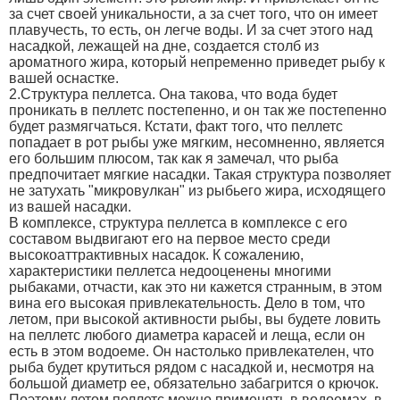
за счет своей уникальности, а за счет того, что он имеет
плавучесть, то есть, он легче воды. И за счет этого над
насадкой, лежащей на дне, создается столб из
ароматного жира, который непременно приведет рыбу к
вашей оснастке.
2.Структура пеллетса. Она такова, что вода будет
проникать в пеллетс постепенно, и он так же постепенно
будет размягчаться. Кстати, факт того, что пеллетс
попадает в рот рыбы уже мягким, несомненно, является
его большим плюсом, так как я замечал, что рыба
предпочитает мягкие насадки. Такая структура позволяет
не затухать "микровулкан" из рыбьего жира, исходящего
из вашей насадки.
В комплексе, структура пеллетса в комплексе с его
составом выдвигают его на первое место среди
высокоаттрактивных насадок. К сожалению,
характеристики пеллетса недооценены многими
рыбаками, отчасти, как это ни кажется странным, в этом
вина его высокая привлекательность. Дело в том, что
летом, при высокой активности рыбы, вы будете ловить
на пеллетс любого диаметра карасей и леща, если он
есть в этом водоеме. Он настолько привлекателен, что
рыба будет крутиться рядом с насадкой и, несмотря на
большой диаметр ее, обязательно забагрится о крючок.
Поэтому летом пеллетс можно применять в водоемах, в