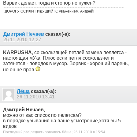
Варвик делает, тогда и стопор не нужен?
ДОРОГУ ОСИЛИТ ИДУЩИЙ! С уважением, Андрей!
Дмитрий Нечаев
сказал(-а):
26.11.2010
12:27
KARPUSHA
, со скользящей петлей замена пеллетса -
настоящая мУка! Плюс если петля соскользнет и
затянется - поводок в мусор. Ворвик - хороший парень,
но он не прав
Лёша
сказал(-а):
26.11.2010
13:41
Дмитрий Нечаев
,
можно от вас список по пелетсам?
в порядке убывания на ваше усмотрение,хотя бы 5
видов
Последний раз редактировалось Лёша; 26.11.2010 в
15:54
.