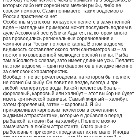
которых либо нет сорной или мелкой рыбы, либо ее
совсем немного. Сами понимаете, таких водоемов в
России практически нет.
Особенным успехом пользуется пеллетс в замутненной
воде – наглядным примером может послужить водоем в
ауле Ассоколай республики Адыгея, на котором много
раз проводились региональные соревнования и
чемпионаты России по ловле карпа. В этом водоеме
видимость составляет около пяти сантиметров из – за
постоянно взвешенной мелкодисперсной глины. Рыба
там абсолютно слепая, зато имеет длинные усы. Пеллетс
на этом водоеме – один из фаворитов в насадке именно
за счет своих характеристик.
Вообще, я не встречал водоема, на котором бы пеллетс
не ловил бы рыбу. Он ловит ее везде, всегда и при
любой температуре воды. Какой пеллетс выбрать –
форелевый, карповый или халибут – этот выбор не будет
иметь критической разницы. Самый жирный – халибут,
затем форелевый, затем – карповый. Я бы
прикармливал карповым пеллетсом в сочетании с
жидкими аттрактантами, которые я добавляю перед
рыбалкой, а ловил бы на халибут. Пеллетс можно
замачивать в любом аттрактанте, благо рынок
рыболовных прикормок предлагает их не мало. Иногда