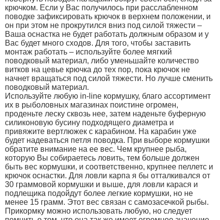
крючком. Если у Вас получилось при расслабленном
поводке зафиксировать крючок в верхнем положении, и
он при этом не прокрутился вниз под силой тяжести –
Ваша оснастка не будет работать должным образом и у
Вас будет много сходов. Для того, чтобы заставить
монтаж работать – используйте более мягкий
поводковый материал, либо уменьшайте количество
витков на цевье крючка до тех пор, пока крючок не
начнет вращаться под силой тяжести. Но лучше сменить
поводковый материал.
Используйте любую in-line кормушку, благо ассортимент
их в рыболовных магазинах поистине огромен,
проденьте леску сквозь нее, затем наденьте буферную
силиконовую бусину подходящего диаметра и
привяжите вертлюжек с карабином. На карабин уже
будет надеваться петля поводка. При выборе кормушки
обратите внимание на ее вес. Чем крупнее рыба,
которую Вы собираетесь ловить, тем больше должен
быть вес кормушки, и соответственно, крупнее пеллетс и
крючок оснастки. Для ловли карпа я бы отталкивался от
30 граммовой кормушки и выше, для ловли карася и
подлещика подойдут более легкие кормушки, но не
менее 15 грамм. Этот вес связан с самозасечкой рыбы.
Прикормку можно использовать любую, но следует
помнить о том, что она так же имеет огромное значение.