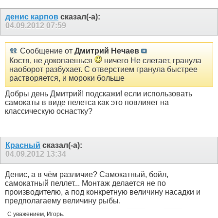
денис карпов
сказал(-а):
04.09.2012
07:59
Сообщение от
Дмитрий Нечаев
Костя, не докопаешься
ничего Не слетает, гранула
наоборот разбухает. С отверстием гранула быстрее
растворяется, и мороки больше
Добры день Дмитрий! подскажи! если использовать
самокаты в виде пелетса как это повлияет на
классическую оснастку?
Красный
сказал(-а):
04.09.2012
13:34
Денис, а в чём различие? Самокатный, бойл,
самокатный пеллет... Монтаж делается не по
производителю, а под конкретную величину насадки и
предполагаему величину рыбы.
С уважением, Игорь.