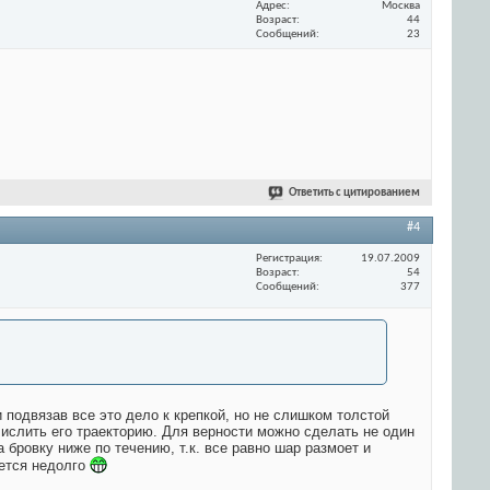
Адрес
Москва
Возраст
44
Сообщений
23
Ответить с цитированием
#4
Регистрация
19.07.2009
Возраст
54
Сообщений
377
 подвязав все это дело к крепкой, но не слишком толстой
числить его траекторию. Для верности можно сделать не один
 бровку ниже по течению, т.к. все равно шар размоет и
дется недолго