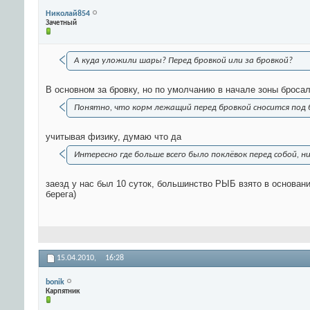
Николай854
Зачетный
А куда уложили шары? Перед бровкой или за бровкой?
В основном за бровку, но по умолчанию в начале зоны бросал
Понятно, что корм лежащий перед бровкой сносится под б
учитывая физику, думаю что да
Интересно где больше всего было поклёвок перед собой, 
заезд у нас был 10 суток, большинство РЫБ взято в основани
берега)
15.04.2010,
16:28
bonik
Карпятник