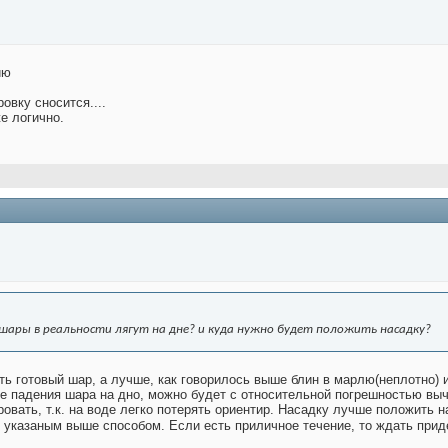
ию
овку сносится....
е логично.
шары в реальности лягут на дне? и куда нужно будет положить насадку?
ть готовый шар, а лучше, как говорилось выше блин в марлю(неплотно) и
сле падения шара на дно, можно будет с относительной погрешностью вы
вать, т.к. на воде легко потерять ориентир. Насадку лучше положить на
 указаным выше способом. Если есть приличное течение, то ждать при