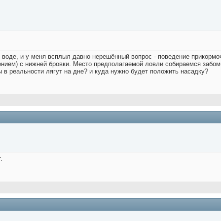
воде, и у меня всплыл давно нерешённый вопрос - поведение прикормоч
чением) с нижней бровки. Место предполагаемой ловли собираемся заб
 в реальности лягут на дне? и куда нужно будет положить насадку?
.