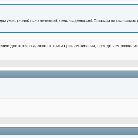
шары уже с глиной ( или лепешкой, хоть квадратные). Течением их скатывае
ечению достаточно далеко от точки прикармливания, прежде чем развали