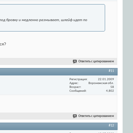
т под бровку и медленно размывает, шлейф идет по
тся?
Ответить с цитированием
#11
Регистрация
22.01.2009
Адрес
Воронежская обл.
Возраст
58
Сообщений
4,802
Ответить с цитированием
#12