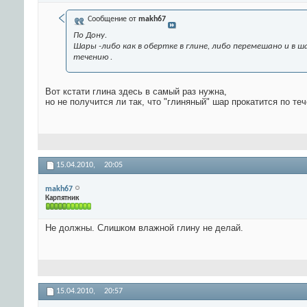
Сообщение от
makh67
По Дону.
Шары -либо как в обертке в глине, либо перемешано и в 
течению .
Вот кстати глина здесь в самый раз нужна,
но не получится ли так, что "глиняный" шар прокатится по т
15.04.2010,
20:05
makh67
Карпятник
Не должны. Слишком влажной глину не делай.
15.04.2010,
20:57