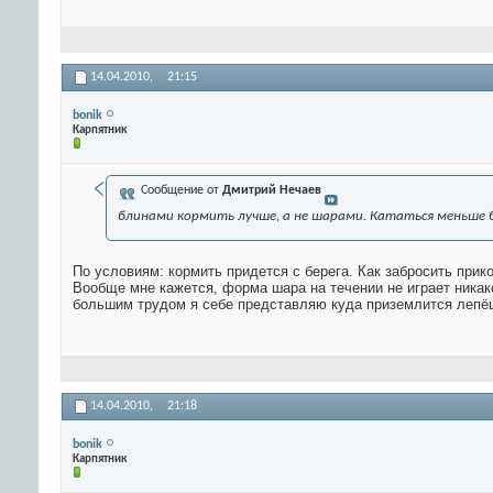
14.04.2010,
21:15
bonik
Карпятник
Сообщение от
Дмитрий Нечаев
блинами кормить лучше, а не шарами. Кататься меньше 
По условиям: кормить придется с берега. Как забросить прик
Вообще мне кажется, форма шара на течении не играет ника
большим трудом я себе представляю куда приземлится лепёш
14.04.2010,
21:18
bonik
Карпятник