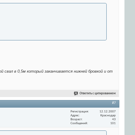
ой свал в 0,5м который заканчивается нижней бровкой и от
Ответить с цитированием
#7
Регистрация
12.12.2007
Адрес
Краснодар
Возраст
43
Сообщений
101