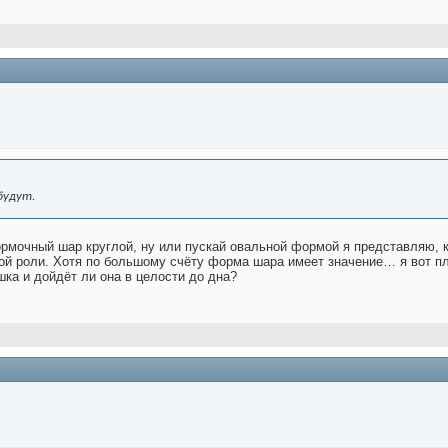
будут.
ормочный шар круглой, ну или пускай овальной формой я представляю, к
кой роли. Хотя по большому счёту форма шара имеет значение… я вот п
ка и дойдёт ли она в целости до дна?