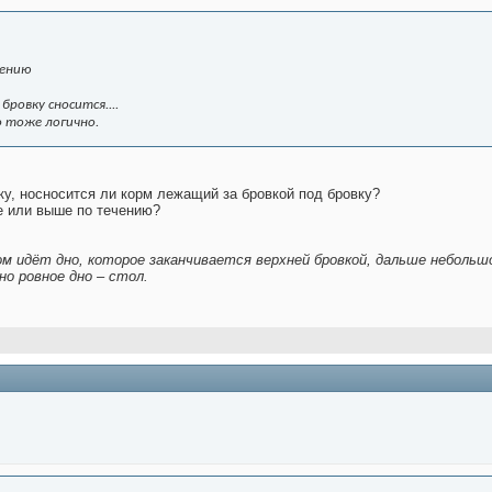
чению
бровку сносится....
о тоже логично.
ку, носносится ли корм лежащий за бровкой под бровку?
е или выше по течению?
ом идёт дно, которое заканчивается верхней бровкой, дальше небольш
о ровное дно – стол.