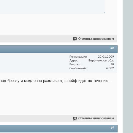
Ответить с цитированием
#8
Регистрация
22.01.2009
Адрес
Воронежская обл.
Возраст
58
Сообщений
4,802
т под бровку и медленно размывает, шлейф идет по течению .
Ответить с цитированием
#9