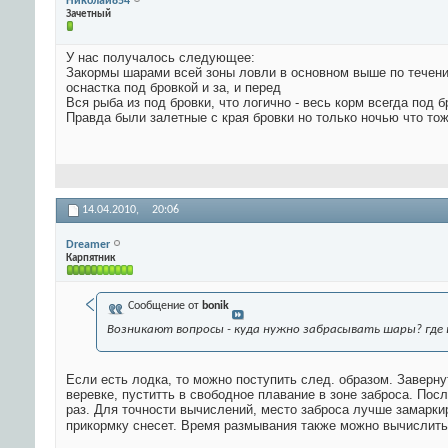
Николай854
Зачетный
У нас получалось следующее:
Закормы шарами всей зоны ловли в основном выше по течен
оснастка под бровкой и за, и перед
Вся рыба из под бровки, что логично - весь корм всегда под бр
Правда были залетные с края бровки но только ночью что тож
14.04.2010,
20:06
Dreamer
Карпятник
Сообщение от
bonik
Возникают вопросы - куда нужно забрасывать шары? где 
Если есть лодка, то можно поступить след. образом. Заверну
веревке, пуститть в свободное плавание в зоне заброса. По
раз. Для точности вычислений, место заброса лучше замаркиро
прикормку снесет. Время размывания также можно вычислить