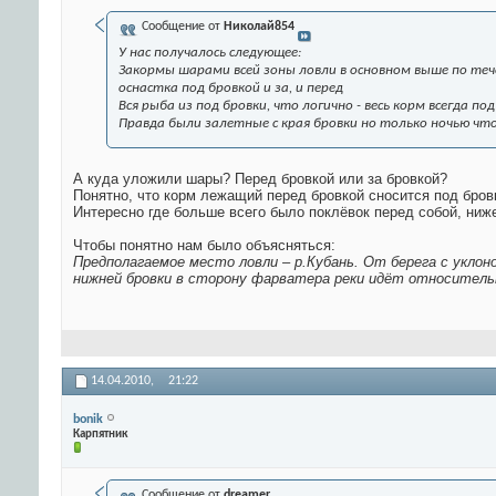
Сообщение от
Николай854
У нас получалось следующее:
Закормы шарами всей зоны ловли в основном выше по те
оснастка под бровкой и за, и перед
Вся рыба из под бровки, что логично - весь корм всегда под 
Правда были залетные с края бровки но только ночью чт
А куда уложили шары? Перед бровкой или за бровкой?
Понятно, что корм лежащий перед бровкой сносится под бров
Интересно где больше всего было поклёвок перед собой, ниж
Чтобы понятно нам было объясняться:
Предполагаемое место ловли – р.Кубань. От берега с уклон
нижней бровки в сторону фарватера реки идёт относительн
14.04.2010,
21:22
bonik
Карпятник
Сообщение от
dreamer