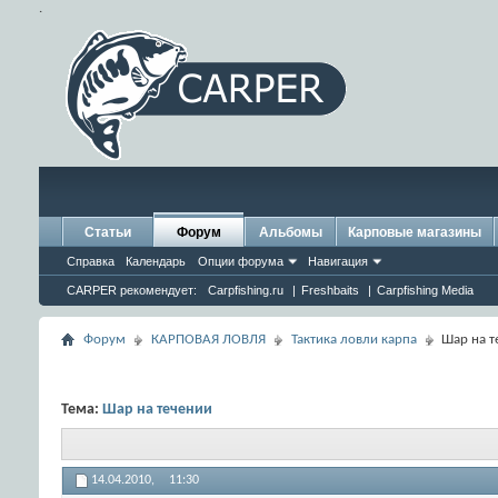
.
Статьи
Форум
Альбомы
Карповые магазины
Справка
Календарь
Опции форума
Навигация
CARPER рекомендует:
Carpfishing.ru
|
Freshbaits
|
Carpfishing Media
Форум
КАРПОВАЯ ЛОВЛЯ
Тактика ловли карпа
Шар на т
Тема:
Шар на течении
14.04.2010,
11:30