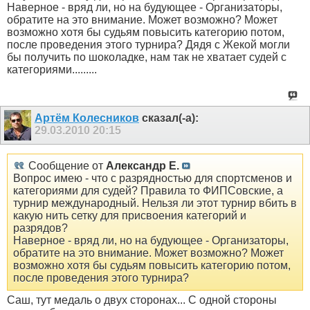
Наверное - вряд ли, но на будующее - Организаторы,
обратите на это внимание. Может возможно? Может
возможно хотя бы судьям повысить категорию потом,
после проведения этого турнира? Дядя с Жекой могли
бы получить по шоколадке, нам так не хватает судей с
категориями.........
Артём Колесников
сказал(-а):
29.03.2010
20:15
Сообщение от
Александр Е.
Вопрос имею - что с разрядностью для спортсменов и
категориями для судей? Правила то ФИПСовские, а
турнир международный. Нельзя ли этот турнир вбить в
какую нить сетку для присвоения категорий и
разрядов?
Наверное - вряд ли, но на будующее - Организаторы,
обратите на это внимание. Может возможно? Может
возможно хотя бы судьям повысить категорию потом,
после проведения этого турнира?
Саш, тут медаль о двух сторонах... С одной стороны