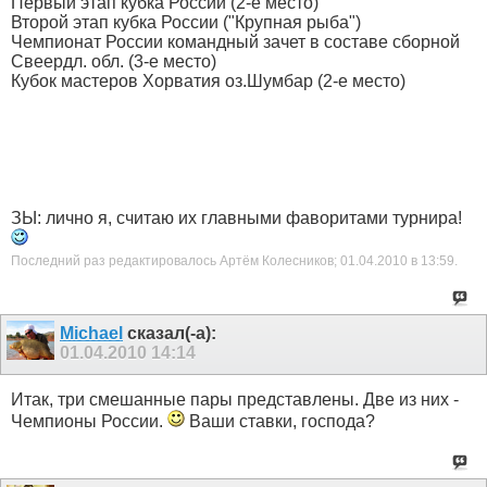
Первый этап кубка России (2-е место)
Второй этап кубка России ("Крупная рыба")
Чемпионат России командный зачет в составе сборной
Свеердл. обл. (3-е место)
Кубок мастеров Хорватия оз.Шумбар (2-е место)
ЗЫ: лично я, считаю их главными фаворитами турнира!
Последний раз редактировалось Артём Колесников; 01.04.2010 в
13:59
.
Michael
сказал(-а):
01.04.2010
14:14
Итак, три смешанные пары представлены. Две из них -
Чемпионы России.
Ваши ставки, господа?