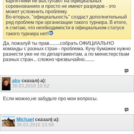
карпятники не выступают на официальных
соревнованиях и просто не имеют разрядов - это
может усложнить проблему.
Во-вторых, "официальность" создаст дополнительный
ряд проблем при организации такого турнира. В итоге,
я считаю, что необходимости в официальном статусе
такого турнира нет!
Да, пожалуй ты прав.........собрать ОФИЦИАЛЬНО
команды с разных стран - проблема. Кучу бумажек нужно
разнести уже не по департаментам, а по министерствам
разных стран... сложно чрезвычайно........
abv
сказал(-а):
30.03.2010
10:52
Если можно,не забудьте про мои вопросы.
Michael
сказал(-а):
30.03.2010
13:59