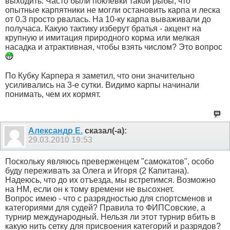
выходить. Часто были поклевки такой рыбы, что
опытные карпятники не могли остановить карпа и леска
от 0.3 просто рвалась. На 10-ку карпа вываживали до
получаса. Какую тактику изберут братья - акцент на
крупную и имитация природного корма или мелкая
насадка и атрактивная, чтобы взять числом? Это вопрос
По Кубку Карпера я заметил, что они значительно
усиливались на 3-е сутки. Видимо карпы начинали
понимать, чем их кормят.
Александр Е.
сказал(-а):
29.03.2010
19:53
Поскольку являюсь преверженцем "самокатов", особо
буду переживать за Олега и Игоря (2 Капитана).
Надеюсь, что до их отъезда, мы встретимся. Возможно
на НМ, если он к тому времени не высохнет.
Вопрос имею - что с разрядностью для спортсменов и
категориями для судей? Правила то ФИПСовские, а
турнир международный. Нельзя ли этот турнир вбить в
какую нить сетку для присвоения категорий и разрядов?