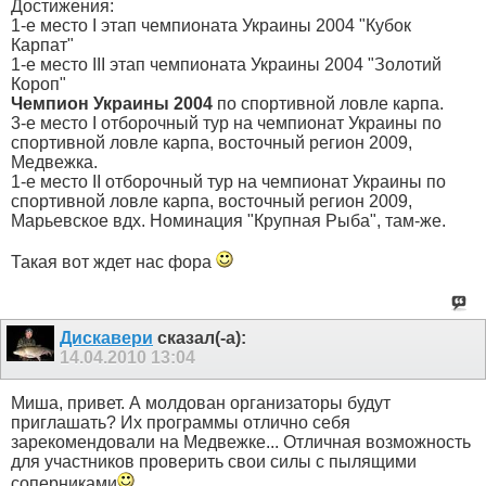
Достижения:
1-е место I этап чемпионата Украины 2004 "Кубок
Карпат"
1-е место III этап чемпионата Украины 2004 "Золотий
Короп"
Чемпион Украины 2004
по спортивной ловле карпа.
3-е место I отборочный тур на чемпионат Украины по
cпортивной ловле карпа, восточный регион 2009,
Медвежка.
1-е место II отборочный тур на чемпионат Украины по
спортивной ловле карпа, восточный регион 2009,
Марьевское вдх. Номинация "Крупная Рыба", там-же.
Такая вот ждет нас фора
Дискавери
сказал(-а):
14.04.2010
13:04
Миша, привет. А молдован организаторы будут
приглашать? Их программы отлично себя
зарекомендовали на Медвежке... Отличная возможность
для участников проверить свои силы с пылящими
соперниками