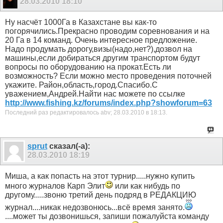
28.03.2010
18:10
Ну насчёт 1000Га в Казахстане вы как-то
погорячились.Прекрасно проводим соревнования и на
20 Га в 14 команд. Очень интересное предложение.
Надо продумать дорогу,визы(надо,нет?),дозвол на
машины,если добираться другим транспортом будут
вопросы по оборудованию на прокат.Есть ли
возможность? Если можно место проведения поточней
укажите. Район,область,город.Спасибо.С
уважением,Андрей.Найти нас можете по ссылке
http://www.fishing.kz/forums/index.php?showforum=63
Последний раз редактировалось abv; 28.03.2010 в
18:13
.
sprut
сказал(-а):
28.03.2010
18:19
Миша, а как попасть на этот турнир.....нужно купить
много журналов Карп Элит
или как нибудь по
другому.....звоню третий день подряд в РЕДАКЦИЮ
журнал....никак недозвонюсь...всё время занято.
....может ты дозвонишься, запиши пожалуйста команду