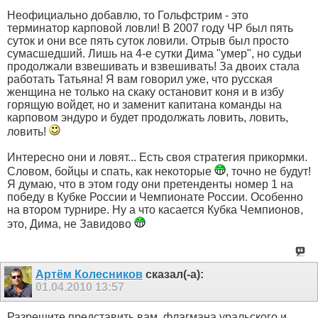
Неофициально добавлю, то Гольфстрим - это
терминатор карповой ловли! В 2007 году ЧР был пять
суток и они все пять суток ловили. Отрыв был просто
сумасшедший. Лишь на 4-е сутки Дима "умер", но судьи
продолжали взвешивать и взвешивать! За двоих стала
работать Татьяна! Я вам говорил уже, что русская
женщина не только на скаку остановит коня и в избу
горящую войдет, но и заменит капитана команды на
карповом эндуро и будет продолжать ловить, ловить,
ловить!
Интересно они и ловят... Есть своя стратегия прикормки.
Словом, бойцы и спать, как некоторые
, точно не будут!
Я думаю, что в этом году они претенденты номер 1 на
победу в Кубке России и Чемпионате России. Особенно
на втором турнире. Ну а что касается Кубка Чемпионов,
это, Дима, не Завидово
Артём Колесников
сказал(-а):
01.04.2010
13:57
Разрешите представить вам, флагмана уральского и