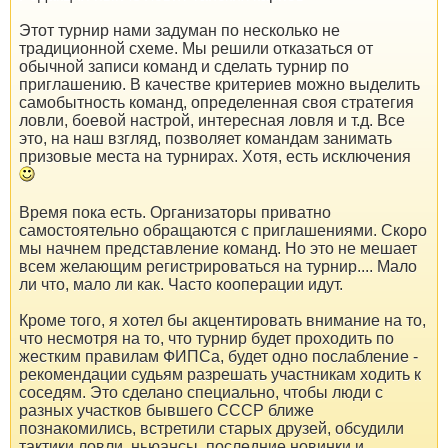
Этот турнир нами задуман по несколько не
традиционной схеме. Мы решили отказаться от
обычной записи команд и сделать турнир по
приглашению. В качестве критериев можно выделить
самобытность команд, определенная своя стратегия
ловли, боевой настрой, интересная ловля и т.д. Все
это, на наш взгляд, позволяет командам занимать
призовые места на турнирах. Хотя, есть исключения
Время пока есть. Организаторы приватно
самостоятельно обращаются с приглашениями. Скоро
мы начнем представление команд. Но это не мешает
всем желающим регистрироваться на турнир.... Мало
ли что, мало ли как. Часто кооперации идут.
Кроме того, я хотел бы акцентировать внимание на то,
что несмотря на то, что турнир будет проходить по
жестким правилам ФИПСа, будет одно послабление -
рекомендации судьям разрешать участникам ходить к
соседям. Это сделано специально, чтобы люди с
разных участков бывшего СССР ближе
познакомились, встретили старых друзей, обсудили
тактики ловли, ньюансы, последние новинки и