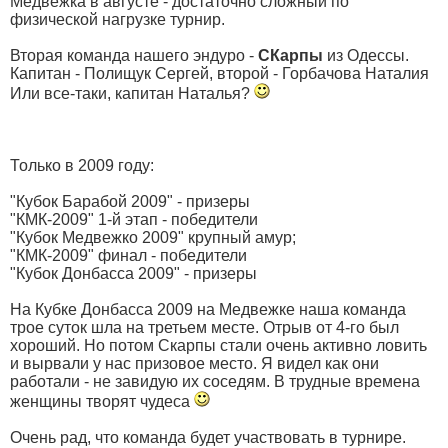
Медвежка в августе - достаточно сложный по
физической нагрузке турнир.
Вторая команда нашего эндуро -
СКарпы
из Одессы.
Капитан - Полищук Сергей, второй - Горбачова Наталия
Или все-таки, капитан Наталья?
Только в 2009 году:
"Кубок Барабой 2009" - призеры
"КМК-2009" 1-й этап - победители
"Кубок Медвежко 2009" крупный амур;
"КМК-2009" финал - победители
"Кубок Донбасса 2009" - призеры
На Кубке Донбасса 2009 на Медвежке наша команда
трое суток шла на третьем месте. Отрыв от 4-го был
хороший. Но потом Скарпы стали очень активно ловить
и вырвали у нас призовое место. Я видел как они
работали - не завидую их соседям. В трудные времена
женщины творят чудеса
Очень рад, что команда будет участвовать в турнире.