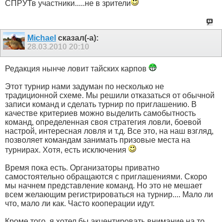
СПРУТв участники.....не в зрители
Michael
сказал(-а):
28.03.2010
20:10
Редакция нынче ловит тайских карпов
Этот турнир нами задуман по несколько не
традиционной схеме. Мы решили отказаться от обычной
записи команд и сделать турнир по приглашению. В
качестве критериев можно выделить самобытность
команд, определенная своя стратегия ловли, боевой
настрой, интересная ловля и т.д. Все это, на наш взгляд,
позволяет командам занимать призовые места на
турнирах. Хотя, есть исключения
Время пока есть. Организаторы приватно
самостоятельно обращаются с приглашениями. Скоро
мы начнем представление команд. Но это не мешает
всем желающим регистрироваться на турнир.... Мало ли
что, мало ли как. Часто кооперации идут.
Кроме того, я хотел бы акцентировать внимание на то,