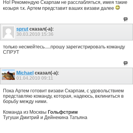
Но! Рекомендую Скарпам не расслабляться, имея такие
козыря т.к. Артем представит ваших визави далее
sprut
сказал(-а):
30.03.2010
15:36
только несмейтесь.....прошу зарегистрировать команду
СПРУТ
Michael
сказал(-а):
01.04.2010
09:11
Пока Артем готовит визави Скарпам, с удовольствием
представляю команду, которая, надеюсь, вклиниться в
борьбу между ними.
Команда из Москвы
Гольфстрим
Тугуши Дмитрий и Дейнекина Татьяна