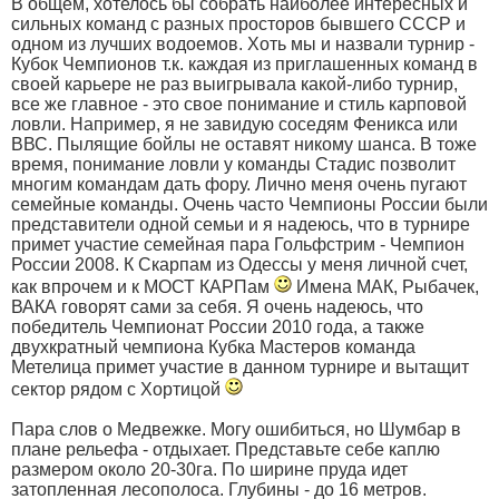
В общем, хотелось бы собрать наиболее интересных и
сильных команд с разных просторов бывшего СССР и
одном из лучших водоемов. Хоть мы и назвали турнир -
Кубок Чемпионов т.к. каждая из приглашенных команд в
своей карьере не раз выигрывала какой-либо турнир,
все же главное - это свое понимание и стиль карповой
ловли. Например, я не завидую соседям Феникса или
ВВС. Пылящие бойлы не оставят никому шанса. В тоже
время, понимание ловли у команды Стадис позволит
многим командам дать фору. Лично меня очень пугают
семейные команды. Очень часто Чемпионы России были
представители одной семьи и я надеюсь, что в турнире
примет участие семейная пара Гольфстрим - Чемпион
России 2008. К Скарпам из Одессы у меня личной счет,
как впрочем и к МОСТ КАРПам
Имена МАК, Рыбачек,
ВАКА говорят сами за себя. Я очень надеюсь, что
победитель Чемпионат России 2010 года, а также
двухкратный чемпиона Кубка Мастеров команда
Метелица примет участие в данном турнире и вытащит
сектор рядом с Хортицой
Пара слов о Медвежке. Могу ошибиться, но Шумбар в
плане рельефа - отдыхает. Представьте себе каплю
размером около 20-30га. По ширине пруда идет
затопленная лесополоса. Глубины - до 16 метров.