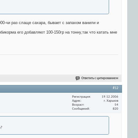
000-чи раз слаще сахара, бывает с запахом ванили и
мбикорма его добавляют 100-150гр на тонну,так что катать мне
Ответить с цитированием
#12
Регистрация
19.12.2006
Адрес
г. Харьков
Возраст
54
Сообщений
820
ю?