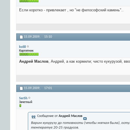
Если коротко - привлекает , но "не философский камень"..
15.09.2009,
15:10
ks68
Карпятник
Андрей Маслов
, Андрей, а как кормили; чисто кукурузой, в
15.09.2009,
17:01
SerSh
Зачетный
Сообщение от
Андрей Маслов
Варим кукурузу до готовности (чтобы мягкая была), остуж
температуе 20-25 градусов.