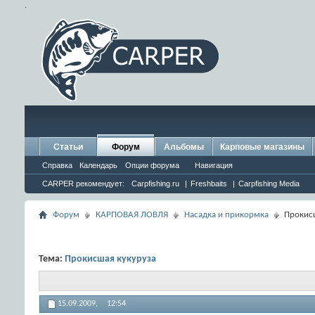
.
Статьи
Форум
Альбомы
Карповые магазины
Справка
Календарь
Опции форума
Навигация
CARPER рекомендует:
Carpfishing.ru
|
Freshbaits
|
Carpfishing Media
Форум
КАРПОВАЯ ЛОВЛЯ
Насадка и прикормка
Прокис
Тема:
Прокисшая кукуруза
15.09.2009,
12:54