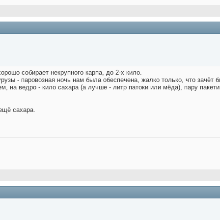
орошо собирает некрупного карпа, до 2-х кило.
узы - паровозная ночь нам была обеспечена, жалко только, что зачёт был
м, на ведро - кило сахара (а лучше - литр патоки или мёда), пару пакет
ещё сахара.