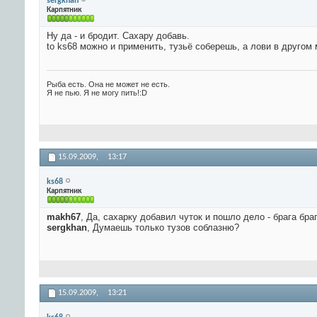
sergkhan
Карпятник
Ну да - и бродит. Сахару добавь.
to ks68 можно и применить, тузьё соберешь, а лови в другом
Рыба есть. Она не может не есть.
Я не пью. Я не могу пить!:D
15.09.2009,
13:17
ks68
Карпятник
makh67
, Да, сахарку добавил чуток и пошло дело - брага бра
sergkhan
, Думаешь только тузов соблазню?
15.09.2009,
13:21