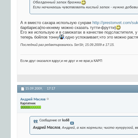
Обалденный запах бражки
Если начинаешь чувствовать кислый запах - нужно добави
А я вместо сахара использую сукрам
http://prestonvet.com/s
барбариса(по-ихнему можно сказать тутти-фрутти)
Его же использую и в самокатах в качестве подсластителя, у 
теперь бойлов тонну
,одно успокаивает,что это можно растя
Последний раз редактировалось SerSh; 15.09.2009 в
17:15
.
Если друг оказался вдруг,и не друг и не враг,а КАРП
15.09.2009,
17:17
Андрей Маслов
Карпятник
Сообщение от
ks68
Андрей Маслов
, Андрей, а как кормили; чисто кукурузой,