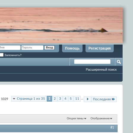
Помощь
Регистрация
Запомнить?
Расширенный поиск
Страница 1 из 35
1
2
3
4
5
11
...
з 1029
Последняя
Опции темы
Отображение
#1