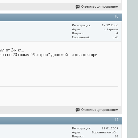
Ответить с цитированием
#8
Регистрация
19.12.2006
Адрес
г. Харьков
Возраст
54
Сообщений
820
 от 2-х кг...
иков по 20 грамм "быстрых" дрожжей - и два дня при
Ответить с цитированием
#9
Регистрация
22.01.2009
Адрес
Воронежская обл.
Возраст
58