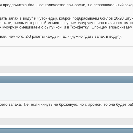
 я предпочитаю большое количество прикормки, т.е первоначальный зако
"дать запах в воду" и чуток еды), коброй подбрасываем бойлов 10-20 штук
и (кстати, очень интересный момент - сушим кукурузу с час (начинает с
у кукурузу смешиваем с сыпучкой, и в "конфетку" шприцем впрыскиваем
ая, немного, 2-3 ракеты каждый час - (нужно "дать запах в воду").
го запаха. Т.е. если кинуть не броженую, но с аромой, то она будет ра