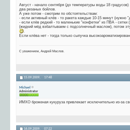
Август - начало сентября (до температуры воды 18 градусов)
два резаных бойлов.
А уже потом - смотрим по обстоятельствам:
- если активный клёв - то ракета каждые 10-15 минут (нужно 
- если клёв редкий - то маленькие "конфетки" из ПВА - сетк
(жидкий мёд взбалтываем с подсолнечный маслом), потом эт
.
Если клёва нет - тогда только сыпучка высокоароматизированн
С уважением, Андрей Маслов.
15.09.2009,
17:48
Michael
Administrator
ИМХО броженая кукуруза привлекает исключительно из-за свое
16.09.2009,
07:22