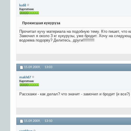
ks68
Карпятник
Прокисшая кукуруза
Прочитал кучу материала на подобную тему. Кто пишет, что к
Замочил я около 3 кг кукурузы, уже бродит. Хочу на следующ
водоема подорву? Делитесь, други!!!!!!!!!!
15.09.2009,
13:03
makh67
Карпятник
Расскажи - как делал? что значит - замочил и бродит (и все?)
15.09.2009,
13:10