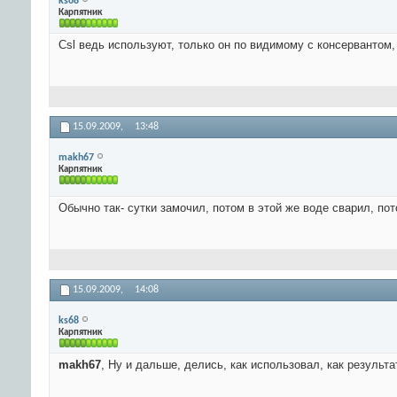
ks68
Карпятник
Csl ведь используют, только он по видимому с консервантом,
15.09.2009,
13:48
makh67
Карпятник
Обычно так- сутки замочил, потом в этой же воде сварил, пот
15.09.2009,
14:08
ks68
Карпятник
makh67
, Ну и дальше, делись, как использовал, как результа