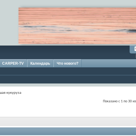
CARPER-TV
Календарь
Что нового?
шая кукуруза
Показано с 1 по 30 и