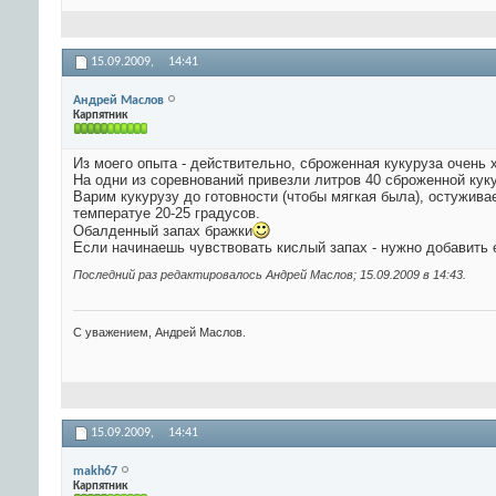
15.09.2009,
14:41
Андрей Маслов
Карпятник
Из моего опыта - действительно, сброженная кукуруза очень х
На одни из соревнований привезли литров 40 сброженной кукур
Варим кукурузу до готовности (чтобы мягкая была), остуживае
температуе 20-25 градусов.
Обалденный запах бражки
Если начинаешь чувствовать кислый запах - нужно добавить 
Последний раз редактировалось Андрей Маслов; 15.09.2009 в
14:43
.
С уважением, Андрей Маслов.
15.09.2009,
14:41
makh67
Карпятник