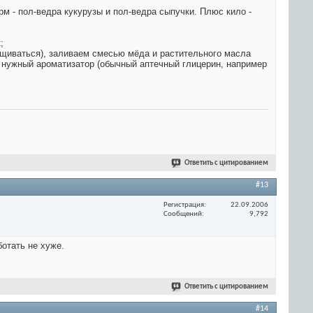
рм - пол-ведра кукурузы и пол-ведра сыпучки. Плюс кило -
;
морщиваться), заливаем смесью мёда и растительного масла
 нужный ароматизатор (обычный аптечный глицерин, например
Ответить с цитированием
#13
Регистрация
22.09.2006
Сообщений
9,792
ботать не хуже.
Ответить с цитированием
#14