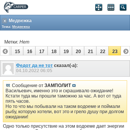
Медвежка
Тема:
Медвежка
Метки:
Нет
14
15
16
17
18
19
20
21
22
23
Федот да не тот
сказал(-а):
04.10.2022
06:05
Сообщение от
ЗАМПОЛИТ
Васильевич, именно это и скрашивало ожидание!
Кстати туда мы прошли таможню за час. А вот от туда
пять часов.
Но то что мы побывали на таком водоеме и поймали
рыбу, которую хотели, вот это и грело душу при долгом
ожидании!
Одно только присутствие на этом водоеме дает энергии