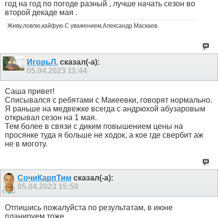
год на год по погоде разный , лучше начать сезон во
второй декаде мая .
Живу,ловлю,кайфую.С уважением,Александр Маскаев.
ИгорьЛ.
сказал(-а):
05.04.2023
11:44
Саша привет!
Списывался с ребятами с Макеевки, говорят нормально.
Я раньше на медвежке всегда с андрюхой абузаровым
открывал сезон на 1 мая.
Тем более в связи с диким повышением цены на
просянке туда я больше не ходок, а кое где свербит аж
не в моготу.
СочиКарпТим
сказал(-а):
05.04.2023
15:50
Отпишись пожалуйста по результатам, в июне
планируем тоже