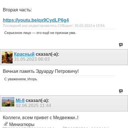
Вторая часть:
https://youtu.be/qx9CydLP6g4
Последний раз редактировалось СИБарит; 30.05.2023 в
19:54
.
Серьезное лицо — это ещё не признак ума.
Красный
сказал(-а):
31.05.2023
06:03
Вечная память Эдуарду Петровичу!
С уважением, Игорь.
Mi-8
сказал(-а):
02.06.2025
11:44
Коллеги, всем привет с Медвежки..!
Миниатюры