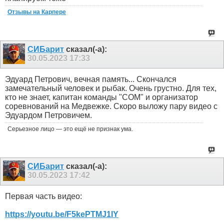
Отзывы на Карпере
СИБарит
сказал(-а):
30.05.2023
17:33
Эдуард Петрович, вечная память... Скончался
замечательный человек и рыбак. Очень грустно. Для тех,
кто не знает, капитан команды "СОМ" и организатор
соревнований на Медвежке. Скоро выложу пару видео с
Эдуардом Петровичем.
Серьезное лицо — это ещё не признак ума.
СИБарит
сказал(-а):
30.05.2023
17:42
Первая часть видео:
https://youtu.be/F5kePTMJ1IY